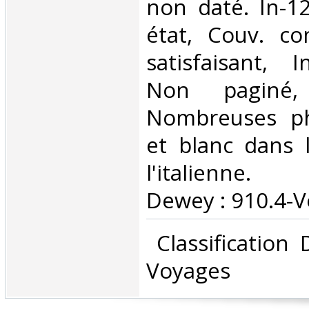
non daté. In-1
état, Couv. co
satisfaisant, I
Non paginé,
Nombreuses ph
et blanc dans l
l'italienne. C
Dewey : 910.4-V
‎ Classification
Voyages‎