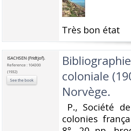
‎Très bon état‎
‎Bibliographie
‎ISACHSEN (Fridtjof).‎
Reference : 104300
coloniale (19
(1932)
See the book
Norvège.‎
‎ P., Société de
colonies frança
8°, 20 pp, bro