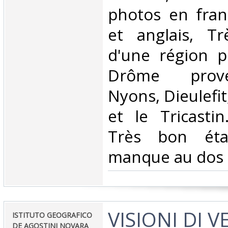
photos en fran
et anglais, T
d'une région p
Drôme prove
Nyons, Dieulefit
et le Tricasti
Très bon état
manque au dos d
‎VISIONI DI 
‎ISTITUTO GEOGRAFICO
DE AGOSTINI NOVARA‎