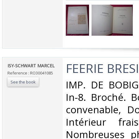
‎FEERIE BRES
‎ISY-SCHWART MARCEL‎
Reference : RO30041085
‎IMP. DE BOBIG
See the book
In-8. Broché. B
convenable, Dos
Intérieur fra
Nombreuses ph