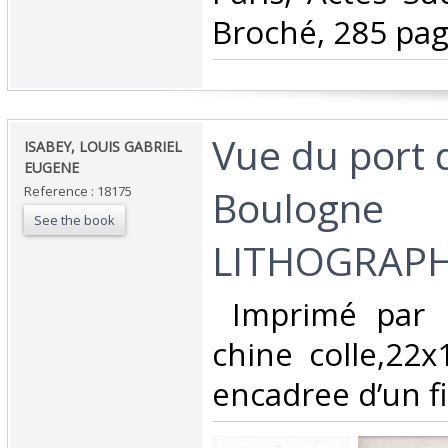
Broché, 285 page
‎Vue du port 
‎ISABEY, LOUIS GABRIEL
EUGENE‎
Boulogne
Reference : 18175
See the book
LITHOGRAPHI
‎ Imprimé par 
chine colle,22
encadree d’un fi