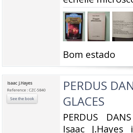
‎Bom estado‎
‎PERDUS DAN
‎Isaac J.Hayes‎
Reference : CZC-5840
GLACES‎
See the book
‎PERDUS DANS
Isaac J.Hayes 