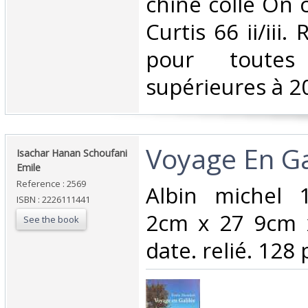
chine colle On 
Curtis 66 ii/iii
pour toutes
supérieures à 20
‎Voyage En Gal
‎Isachar Hanan Schoufani
Emile‎
Reference : 2569
‎Albin michel
ISBN : 2226111441
2cm x 27 9cm 
See the book
date. relié. 128 