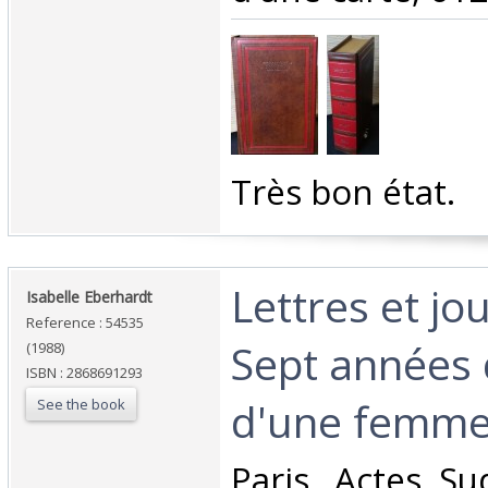
‎Très bon état.‎
‎Lettres et jo
‎Isabelle Eberhardt‎
Reference : 54535
Sept années 
(1988)
ISBN : 2868691293
d'une femme.
See the book
‎Paris, Actes Su