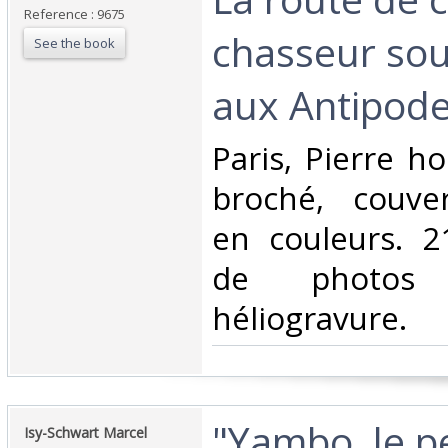
Reference : 9675
chasseur so
See the book
aux Antipodes
‎Paris, Pierre h
broché, couver
en couleurs. 21
de photos
héliogravure. ‎
‎"Yambo, le pe
‎Isy-Schwart Marcel‎