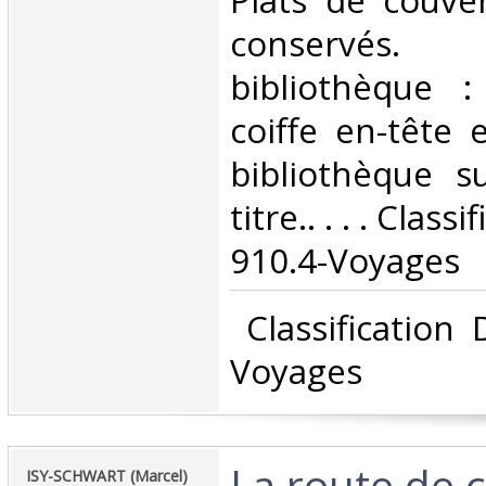
Plats de couve
conservés. 
bibliothèque 
coiffe en-tête
bibliothèque s
titre.. . . . Clas
910.4-Voyages‎
‎ Classification
Voyages‎
‎La route de 
‎ISY-SCHWART (Marcel)‎