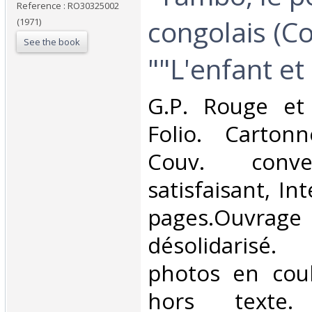
Reference : RO30325002
congolais (Co
(1971)
See the book
""L'enfant et 
‎G.P. Rouge et
Folio. Carton
Couv. conve
satisfaisant, Int
pages.Ouvrage 
désolidarisé
photos en coul
hors texte. 