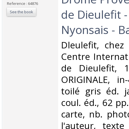
Reference : 64876
de Dieulefit -
See the book
Nyonsais - Ba
‎Dleulefit, chez
Centre Internat
de Dieulefit, 
ORIGINALE, in-
toilé gris éd. 
coul. éd., 62 pp.
carte, nb. phot
l'auteur, texte