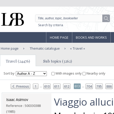
Search by criteria
HOME PAGE
BOOKS AND WORKS
Home page
Thematic catalogue
Travel
Travel (24476)
Sub topics (3262)
Sort by
With images only
Nearby only
...
...
613
Previous
1
610
611
612
704
795
886
‎Viaggio alluc
‎Isaac Asimov‎
Reference : 500330388
(1985)