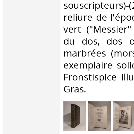
souscripteurs)-(
reliure de l'ép
vert ("Messier
du dos, dos o
marbrées (mor
exemplaire soli
Fronstispice ill
Gras. ‎