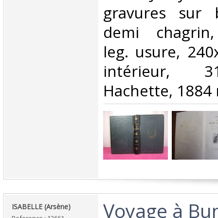
gravures sur b
demi chagrin,
leg. usure, 240
intérieur, 3
Hachette, 1884 r
‎Voyage à Bu
‎ISABELLE (Arsène)‎