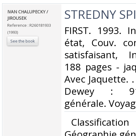
‎STREDNY SPI
‎IVAN CHALUPECKY /
JIROUSEK‎
Reference : R260181933
‎FIRST. 1993. I
(1993)
état, Couv. co
See the book
satisfaisant, I
188 pages - ja
Avec Jaquette. . 
Dewey : 910
générale. Voyag
‎ Classificatio
Géographie géné