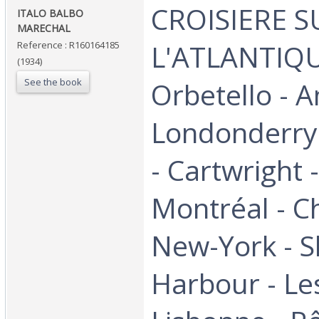
‎CROISIERE 
‎ITALO BALBO
MARECHAL‎
L'ATLANTIQU
Reference : R160164185
(1934)
See the book
Orbetello - 
Londonderry 
- Cartwright 
Montréal - C
New-York - S
Harbour - Le