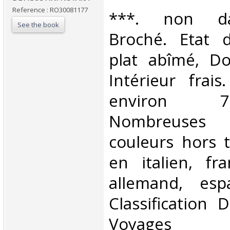
Reference : RO30081177
‎***. non dat
See the book
Broché. Etat 
plat abîmé, Dos
Intérieur frai
environ 
Nombreuses
couleurs hors 
en italien, fra
allemand, esp
Classification 
Voyages‎