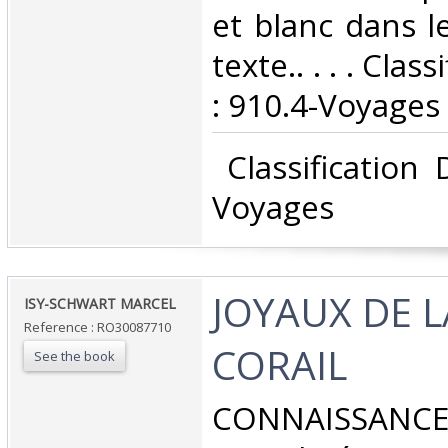
et blanc dans l
texte.. . . . Cla
: 910.4-Voyages‎
‎ Classification
Voyages‎
‎JOYAUX DE 
‎ISY-SCHWART MARCEL‎
Reference : RO30087710
CORAIL‎
See the book
‎CONNAISSANC