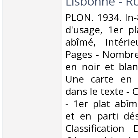
Lisbonne - R
‎PLON. 1934. In-
d'usage, 1er p
abîmé, Intérie
Pages - Nombre
en noir et blan
Une carte en 
dans le texte - 
- 1er plat abî
et en parti déso
Classification