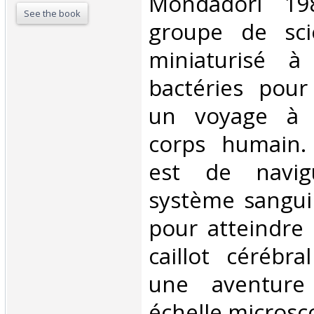
‎Mondadori 1
See the book
groupe de scie
miniaturisé à
bactéries pour
un voyage à l
corps humain.
est de navig
système sangui
pour atteindre 
caillot cérébr
une aventure 
échelle microsc