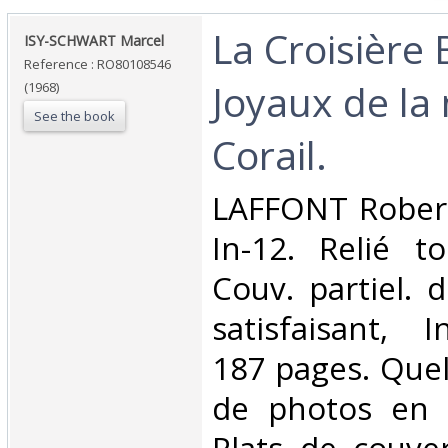
‎La Croisière 
‎ISY-SCHWART Marcel‎
Reference : RO80108546
Joyaux de la
(1968)
See the book
Corail.‎
‎LAFFONT Robert
In-12. Relié to
Couv. partiel. 
satisfaisant, I
187 pages. Que
de photos en n