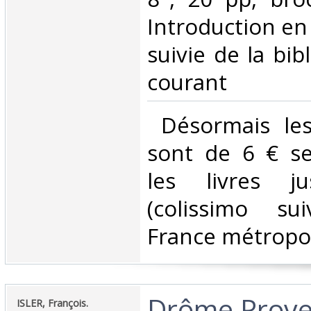
Introduction en 
suivie de la bib
courant‎
‎ Désormais les
sont de 6 € s
les livres j
(colissimo su
France métropoli
‎Drôme Prove
‎ISLER, François.‎