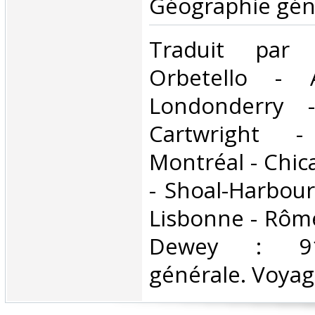
Géographie géné
‎Traduit par
Orbetello - 
Londonderry -
Cartwright 
Montréal - Chic
- Shoal-Harbour
Lisbonne - Rôme
Dewey : 910
générale. Voyag