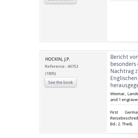
‎Bericht v
‎HOCKIN, J.P.‎
besonders 
Reference : 40753
Nachtrag z
(1805)
Englischen
See the book
herausgegeb
‎Weimar, Land
and 1 engraved
‎First Germ
Reisebeschreib
Bd.: 2. Theil). ‎