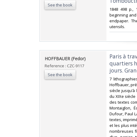
Tombouctou
See the book
‎1848 498 p.,
beginning and 
endpaper. The
utensils.‎
‎Paris à tr
‎HOFFBAUER (Fedor)‎
quartiers h
Reference : CZC-9117
jours. Gran
See the book
‎7 lithographi
Hoffbauer, pré
siècle jusqu’à 
du XIXe siècle 
des textes co
Montaiglon, É
Dufour, Paul L
textes, imprimé
et les plus int
nombreuses fi