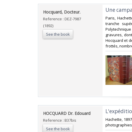
‎Une campa
‎Hocquard, Docteur.‎
‎Paris, Hachet
Reference : DEZ-7987
tranche supér
(1892)
Polytechnique 
See the book
gravures, dont
Hocquard et de
frottés, nombr
‎L'expéditi
‎HOCQUARD Dr. Edouard‎
‎Hachette, 1897
Reference : B37bis
photographies 
See the book