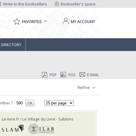
Write to the booksellers
Bookseller's space
FAVORITES
MY ACCOUNT
 DIRECTORY
PDF
RSS
E-MAIL
Refine
umber ?
OK
Le-livre.fr / Le Village du Livre
- Sablons