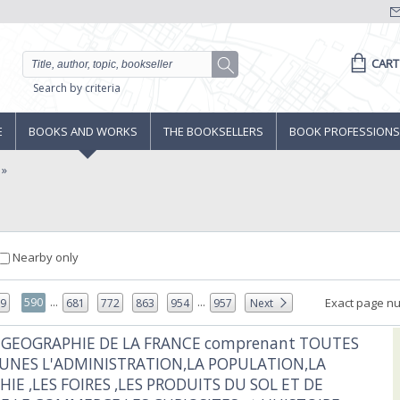
CART
Search by criteria
E
BOOKS AND WORKS
THE BOOKSELLERS
BOOK PROFESSIONS
Nearby only
...
...
590
Exact page n
89
681
772
863
954
957
Next
 GEOGRAPHIE DE LA FRANCE comprenant TOUTES
NES L'ADMINISTRATION,LA POPULATION,LA
IE ,LES FOIRES ,LES PRODUITS DU SOL ET DE