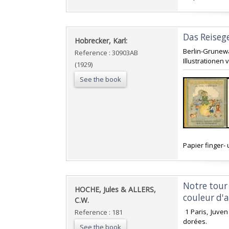
‎Das Reiseg
‎Hobrecker, Karl:‎
‎Berlin-Grune
Reference : 30903AB
Illustrationen 
(1929)
See the book
‎Papier finger
‎Notre tour
‎HOCHE, Jules & ALLERS,
couleur d'a
C.W.‎
‎ 1 Paris, Juve
Reference : 181
dorées. ‎
See the book