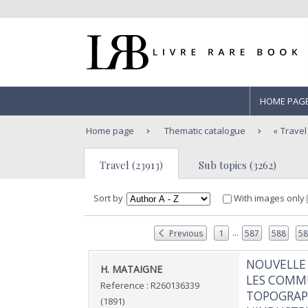
HOME PAG
Home page
Thematic catalogue
Travel
Travel (23913)
Sub topics (3262)
Sort by
With images only
...
Previous
1
587
588
5
‎NOUVELLE
‎H. MATAIGNE‎
LES COMMU
Reference : R260136339
TOPOGRAPH
(1891)