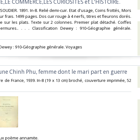
E,LE COMMERCE,LES CURIOSITES et L'HISTOIRE.‎
E SOUDIER. 1891. In-8. Relié demi-cuir. Etat d'usage, Coins frottés, Mors
ur frais. 1499 pages. Dos cuir rouge à 4 nerfs, titres et fleurons dorés.
e sur les plats. Texte sur 2 colonnes. Premier plat détaché. Coiffes
ermures.. . . . Classification Dewey : 910-Géographie générale.
on Dewey : 910-Géographie générale. Voyages‎
'une Chinh Phu, femme dont le mari part en guerre‎
ure de France, 1939. In-8 (19 x 13 cm) broché, couverture imprimée, 52
eux poème annamite. ‎