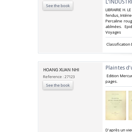
L'INDUSTRI
See the book
‎LIBRAIRIE H. L
fendus, Intérie
Percaline roug
abîmées. Epid
Voyages‎
‎ Classificati
‎Plaintes d
‎HOANG XUAN NHI‎
‎ Edition Merc
Reference : 27123
pages.‎
See the book
‎D'après un vi