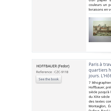
d’un papier 
couleurs un pe
livraisons en v
‎Paris à tr
‎HOFFBAUER (Fedor)‎
quartiers h
Reference : CZC-9118
jours. L’Hôte
See the book
‎7 lithographi
Hoffbauer, pré
siècle jusqu’à 
du XIXe siècle 
des textes co
Montaiglon, É
Dufour, Paul L