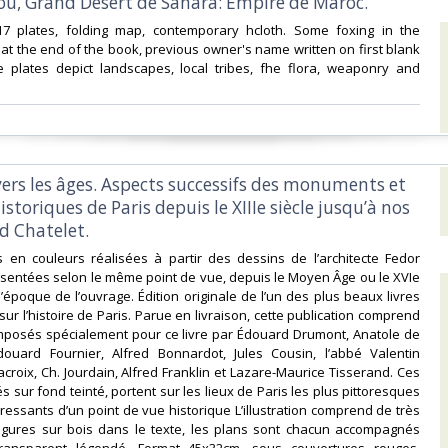
, Grand Desert de Sahara: Empire de Maroc.‎
 17 plates, folding map, contemporary hcloth. Some foxing in the
at the end of the book, previous owner's name written on first blank
 plates depict landscapes, local tribes, fhe flora, weaponry and
avers les âges. Aspects successifs des monuments et
istoriques de Paris depuis le XIIIe siècle jusqu’à nos
d Chatelet.‎
es en couleurs réalisées à partir des dessins de l’architecte Fedor
sentées selon le même point de vue, depuis le Moyen Âge ou le XVIe
l’époque de l’ouvrage. Édition originale de l’un des plus beaux livres
sur l’histoire de Paris. Parue en livraison, cette publication comprend
mposés spécialement pour ce livre par Édouard Drumont, Anatole de
douard Fournier, Alfred Bonnardot, Jules Cousin, l’abbé Valentin
acroix, Ch. Jourdain, Alfred Franklin et Lazare-Maurice Tisserand. Ces
s sur fond teinté, portent sur les lieux de Paris les plus pittoresques
éressants d’un point de vue historique L’illustration comprend de très
gures sur bois dans le texte, les plans sont chacun accompagnés