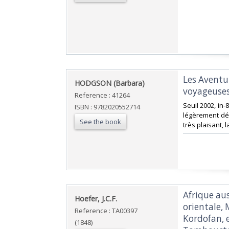
‎Les Aventu
‎HODGSON (Barbara)‎
voyageuses
Reference : 41264
‎Seuil 2002, in
ISBN : 9782020552714
légèrement déc
See the book
très plaisant, 
‎Afrique au
‎Hoefer, J.C.F.‎
orientale,
Reference : TA00397
Kordofan, e
(1848)