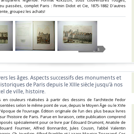
transparent légendé. Format 45x32cm, sous couvertures rouges,
u passées, complet Paris : Firmin Didot et Cie, 1875-1882 D'autres
ente, groupez les achats!‎
12 Images
avers les âges. Aspects successifs des monuments et
istoriques de Paris depuis le XIIIe siècle jusqu’à nos
l de ville, histoire.‎
es en couleurs réalisées à partir des dessins de l’architecte Fedor
sentées selon le même point de vue, depuis le Moyen Âge ou le XVIe
l’époque de l’ouvrage. Édition originale de l’un des plus beaux livres
sur l’histoire de Paris. Parue en livraison, cette publication comprend
mposés spécialement pour ce livre par Édouard Drumont, Anatole de
douard Fournier, Alfred Bonnardot, Jules Cousin, l’abbé Valentin
acroix, Ch. Jourdain, Alfred Franklin et Lazare-Maurice Tisserand. Ces