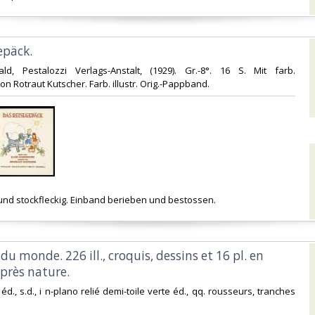
epäck.‎
wald, Pestalozzi Verlags-Anstalt, (1929). Gr.-8°. 16 S. Mit farb.
von Rotraut Kutscher. Farb. illustr. Orig.-Pappband.‎
- und stockfleckig. Einband berieben und bestossen.‎
 du monde. 226 ill., croquis, dessins et 16 pl. en
près nature.‎
n éd., s.d., i n-plano relié demi-toile verte éd., qq. rousseurs, tranches