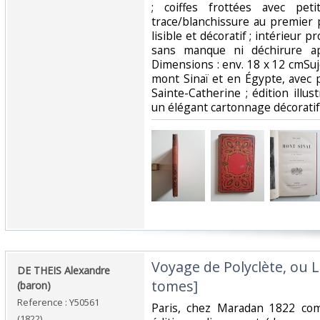
; coiffes frottées avec pe
trace/blanchissure au premier 
lisible et décoratif ; intérieur 
sans manque ni déchirure ap
Dimensions : env. 18 x 12 cmSuj
mont Sinaï et en Égypte, avec
Sainte-Catherine ; édition ill
un élégant cartonnage décoratif 
‎Voyage de Polyclète, ou 
‎DE THEIS Alexandre
tomes]‎
(baron)‎
Reference : Y50561
‎Paris, chez Maradan 1822 co
(1822)