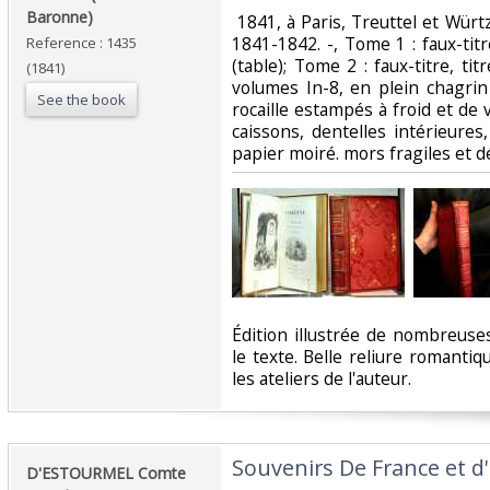
Baronne)‎
‎ 1841, à Paris, Treuttel et Würtz
1841-1842. -, Tome 1 : faux-titre
Reference : 1435
(table); Tome 2 : faux-titre, tit
(1841)
volumes In-8, en plein chagrin
See the book
rocaille estampés à froid et de 
caissons, dentelles intérieure
papier moiré. mors fragiles et dé
‎Édition illustrée de nombreus
le texte. Belle reliure romanti
les ateliers de l'auteur. ‎
‎Souvenirs De France et d
‎D'ESTOURMEL Comte