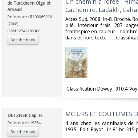
‎Un chemin à l'orée - Hima
‎de Turckheim Olga et
Cachemire, Ladakh, Lahaul
Arnaud‎
Reference : R100069916
‎Actes Sud. 2008. In-8. Broché. B
(2008)
plié, Intérieur frais. 287 pag
ISBN : 2742780300
frontispice en couleur - nombre
dans et hors texte.. . . . Classifi
See the book
‎ Classification Dewey : 910.4-Voy
‎MŒURS ET COUTUMES DE
‎DETZNER Cap. H.‎
Reference : 19254
‎4 ans chez les cannibales de 
1935 . Edit. Payot , In 8° br. 315 
See the book