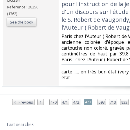
DUSSY‎
pour l'instruction de la 
Reference : 28256
d'un discours sur l'étude
(1762)
le S. Robert de Vaugondy,
See the book
l'Auteur ( Robert de Vaugo
‎Paris chez l'Auteur ( Robert de
ancienne colorée d'époque 
cartouche non coloré, gravée pa
centimètres de haut par 39,8
Paris : chez l'Auteur ( Robert de
‎carte ...... en trés bon état (ve
état ‎
...
...
473
Previous
1
470
471
472
593
713
833
Last searches