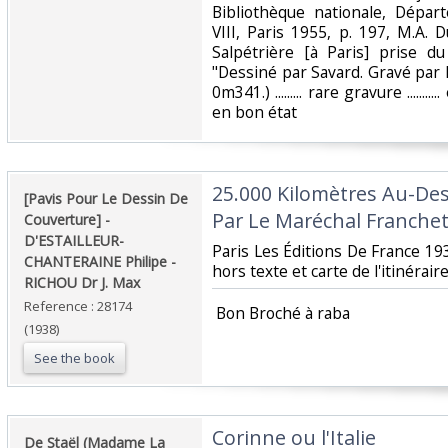
Bibliothèque nationale, Dépa
VIII, Paris 1955, p. 197, M.A. 
Salpétrière [à Paris] prise du
"Dessiné par Savard. Gravé par 
0m341.) ......... rare gravure ......
en bon état ‎
‎25.000 Kilomètres Au-Des
‎[Pavis Pour Le Dessin De
Par Le Maréchal Franchet
Couverture] - ‎
‎D'ESTAILLEUR-
‎Paris Les Éditions De France 1
CHANTERAINE Philipe -
hors texte et carte de l'itinéraire
RICHOU Dr J. Max‎
Reference : 28174
‎ Bon Broché à raba‎
(1938)
See the book
‎Corinne ou l'Italie‎
‎De Staël (Madame La