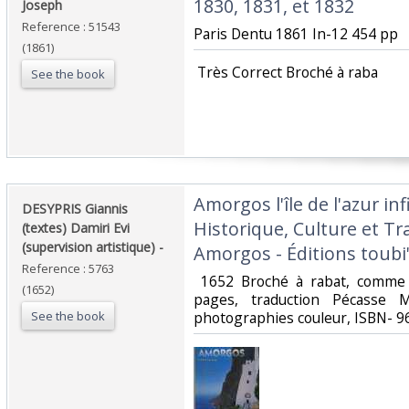
1830, 1831, et 1832‎
Joseph‎
Reference : 51543
‎Paris Dentu 1861 In-12 454 pp‎
(1861)
‎ Très Correct Broché à raba‎
See the book
‎Amorgos l'île de l'azur in
‎DESYPRIS Giannis
Historique, Culture et Tr
(textes) Damiri Evi
(supervision artistique) -‎
Amorgos - Éditions toubi'
Reference : 5763
‎ 1652 Broché à rabat, comme
(1652)
pages, traduction Pécasse M
See the book
photographies couleur, ISBN- 