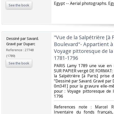
‎Egypt -- Aerial photographs. Egy
See the book
‎"Vue de la Salpétrière [à 
‎Dessiné par Savard.
Boulevard"- Appartient à 
Gravé par Duparc‎
Reference : 27748
Voyage pittoresque de la 
(1789)
1781-1796‎
See the book
‎PARIS Lamy 1789 une vue en n
SUR PAPIER vergé DE FORMAT: 53 
la Salpétrière [à Paris] prise d
"Dessiné par Savard. Gravé par D
0m341] pour la gravure elle-mê
pour : Voyage pittoresque de l
1796‎
‎References note : Marcel
Inventaire du fonds français,