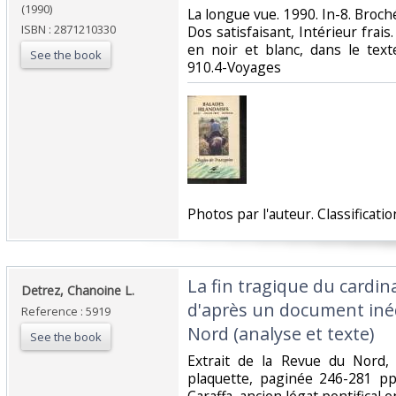
(1990)
‎La longue vue. 1990. In-8. Broch
ISBN : 2871210330
Dos satisfaisant, Intérieur fra
en noir et blanc, dans le texte.
See the book
910.4-Voyages‎
‎Photos par l'auteur. Classificat
‎La fin tragique du cardin
‎Detrez, Chanoine L.‎
d'après un document inéd
Reference : 5919
Nord (analyse et texte)‎
See the book
‎Extrait de la Revue du Nord, 
plaquette, paginée 246-281 pp.