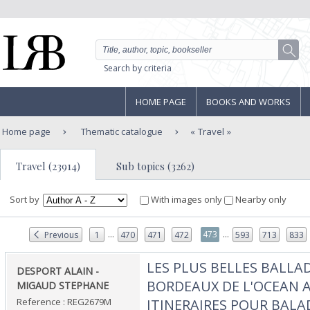
Search by criteria
HOME PAGE
BOOKS AND WORKS
Home page
Thematic catalogue
Travel
Travel (23914)
Sub topics (3262)
Sort by
With images only
Nearby only
...
...
473
Previous
1
470
471
472
593
713
833
‎LES PLUS BELLES BALL
‎DESPORT ALAIN -
BORDEAUX DE L'OCEAN A
MIGAUD STEPHANE‎
Reference : REG2679M
ITINERAIRES POUR BALAD