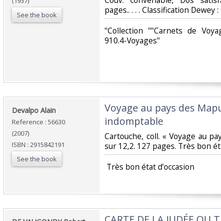
Couv. convenable, Dos satisfa
(1937)
pages.. . . . Classification Dewey 
See the book
‎"Collection ""Carnets de Voya
910.4-Voyages"‎
‎Voyage au pays des Mapu
‎Devalpo Alain‎
indomptable‎
Reference : 56630
(2007)
‎Cartouche, coll. « Voyage au pa
ISBN : 2915842191
sur 12,2. 127 pages. Très bon éta
See the book
‎ Très bon état d’occasion ‎
‎CARTE DE LA JUDÉE OU 