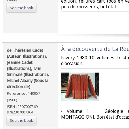
édition, reliures cart. (dos en v
peu de rousseurs, bel état‎
See the book
‎À la découverte de La Ré
‎de Thérésien Cadet
(Auteur, Illustrations),
‎Favory 1980 10 volumes. In-4 
Jeanine Cadet
d’occasion.‎
(Illustrations), Ivrin
Sinimalé (Illustrations),
Michel Albany (Sous la
direction de) ‎
Reference : 140957
(1980)
ISBN : 2307007369
‎• Volume 1 : " Géologie e
9782307007364
MONTAGGIONI, Bon état d’occasi
See the book