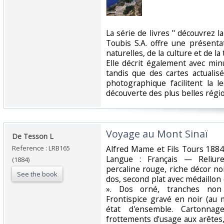
‎La série de livres " découvrez l
Toubis S.A. offre une présenta
naturelles, de la culture et de la
Elle décrit également avec min
tandis que des cartes actuali
photographique facilitent la l
découverte des plus belles régio
‎Voyage au Mont Sinaï‎
‎De Tesson L‎
Reference : LRB165
‎Alfred Mame et Fils Tours 188
Langue : Français — Reliur
(1884)
percaline rouge, riche décor no
See the book
dos, second plat avec médaillon
». Dos orné, tranches non 
Frontispice gravé en noir (au 
état d'ensemble. Cartonnag
frottements d'usage aux arête