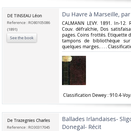
‎Du Havre à Marseille, par
‎DE TINSEAU Léon‎
Reference : RO80105086
‎CALMANN LEVY. 1891. In-12. Re
Couv. défraîchie, Dos satisfai
(1891)
pages. Coins frottés. Etiquette d
See the book
tampons de bibliothèque sur
quelques marges.. . . . Classifica
‎ Classification Dewey : 910.4-Voy
‎Ballades Irlandaises- Sli
‎De Trazegnies Charles‎
Donegal- Récit‎
Reference : RO30317045