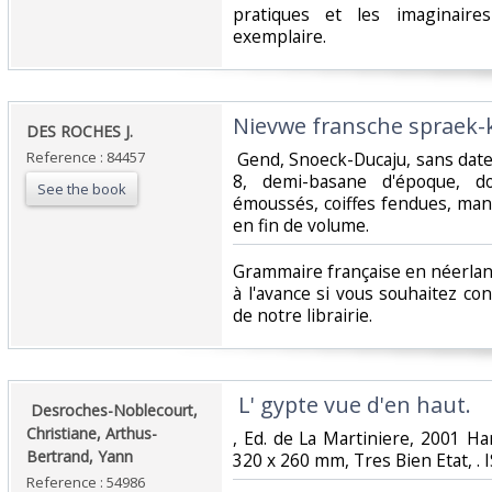
pratiques et les imaginaire
exemplaire. ‎
‎Nievwe fransche spraek-k
‎DES ROCHES J.‎
Reference : 84457
‎ Gend, Snoeck-Ducaju, sans date 
8, demi-basane d'époque, d
See the book
émoussés, coiffes fendues, ma
en fin de volume.‎
‎Grammaire française en néerlan
à l'avance si vous souhaitez co
de notre librairie.‎
‎ L' gypte vue d'en haut.‎
‎ Desroches-Noblecourt,
Christiane, Arthus-
‎, Ed. de La Martiniere, 2001 H
Bertrand, Yann‎
320 x 260 mm, Tres Bien Etat, .
Reference : 54986