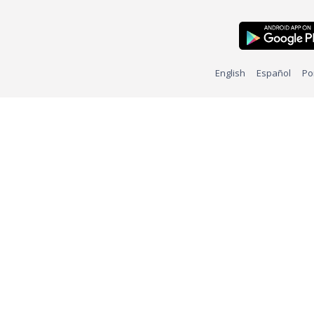
English
Español
Po