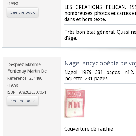
(1993)
‎LES CREATIONS PELICAN. 199
See the book
nombreuses photos et cartes en
dans et hors texte.‎
‎Très bon état général. Quasi 
d'âge.‎
‎Nagel encyclopédie de vo
‎Desprez Maxime
Fontenay Martin De‎
‎Nagel 1979 231 pages in12. 
jaquette. 231 pages.‎
Reference : 251480
(1979)
ISBN : 9782826307051
See the book
‎Couverture défraîchie‎