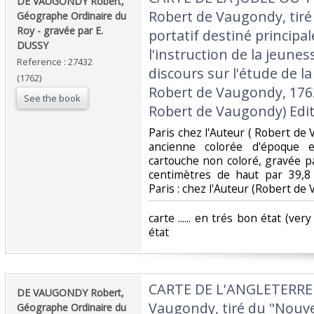
‎DE VAUGONDY Robert,
Robert de Vaugondy, tiré
Géographe Ordinaire du
Roy - gravée par E.
portatif destiné princip
DUSSY‎
l'instruction de la jeunes
Reference : 27432
discours sur l'étude de la
(1762)
Robert de Vaugondy, 1762 
See the book
Robert de Vaugondy) Edite
‎Paris chez l'Auteur ( Robert de
ancienne colorée d'époque 
cartouche non coloré, gravée pa
centimètres de haut par 39,8
Paris : chez l'Auteur (Robert de 
‎carte ...... en trés bon état (ve
état ‎
‎CARTE DE L'ANGLETERRE 
‎DE VAUGONDY Robert,
Vaugondy, tiré du "Nouvel
Géographe Ordinaire du