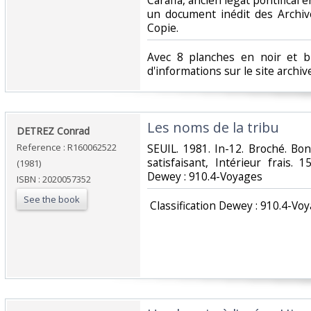
Caraffa, ancien légat pontifical 
un document inédit des Archi
Copie.‎
‎Avec 8 planches en noir et b
d'informations sur le site archi
‎Les noms de la tribu‎
‎DETREZ Conrad‎
Reference : R160062522
‎SEUIL. 1981. In-12. Broché. Bo
satisfaisant, Intérieur frais. 15
(1981)
Dewey : 910.4-Voyages‎
ISBN : 2020057352
See the book
‎ Classification Dewey : 910.4-Voy