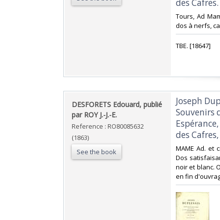
des Cafres. 
‎Tours, Ad Mam
dos à nerfs, ca
‎TBE. [18647]‎
‎Joseph Dup
‎DESFORETS Edouard, publié
Souvenirs 
par ROY J.-J.-E.‎
Espérance,
Reference : RO80085632
des Cafres,
(1863)
‎MAME Ad. et c
See the book
Dos satisfaisa
noir et blanc.
en fin d'ouvrag