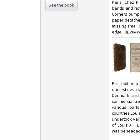
‎Paris, Chez P
See the book
bands and rich
Corners bumpe
paper detached
missing small p
edge. (8), 284 (
‎First edition
earliest descri
Denmark and h
commercial trea
various parts
countries.Lo
undertook vari
of Louis XIII.
was beheaded i