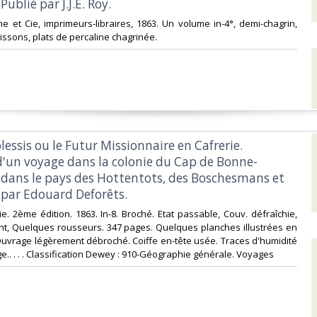
Publié par J.J.E. Roy.‎
e et Cie, imprimeurs-libraires, 1863. Un volume in-4°, demi-chagrin,
issons, plats de percaline chagrinée.‎
lessis ou le Futur Missionnaire en Cafrerie.
d'un voyage dans la colonie du Cap de Bonne-
 dans le pays des Hottentots, des Boschesmans et
 par Edouard Deforêts.‎
ie. 2ème édition. 1863. In-8. Broché. Etat passable, Couv. défraîchie,
nt, Quelques rousseurs. 347 pages. Quelques planches illustrées en
 Ouvrage légèrement débroché. Coiffe en-tête usée. Traces d'humidité
e.. . . . Classification Dewey : 910-Géographie générale. Voyages‎