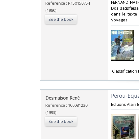
‎FERNAND NATHA
Reference : R150150754
Dos satisfaisa
(1980)
dans le texte 
See the book
Voyages‎
‎ Classificati
‎Pérou-Equa
‎Desmaison René‎
‎Editions Alai
Reference : 100081230
(1993)
See the book