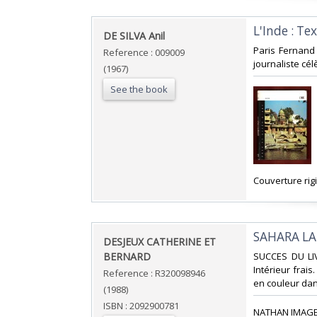
‎L'Inde : T
‎DE SILVA Anil‎
‎Paris Fernand
Reference : 009009
journaliste célè
(1967)
See the book
‎Couverture rigi
‎SAHARA LA
‎DESJEUX CATHERINE ET
BERNARD‎
‎SUCCES DU LIV
Intérieur fra
Reference : R320098946
en couleur dans
(1988)
ISBN : 2092900781
‎NATHAN IMAGE 