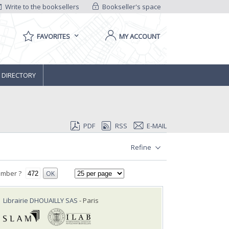
Write to the booksellers
Bookseller's space
FAVORITES
MY ACCOUNT
 DIRECTORY
PDF
RSS
E-MAIL
Refine
umber ?
OK
Librairie DHOUAILLY SAS
- Paris