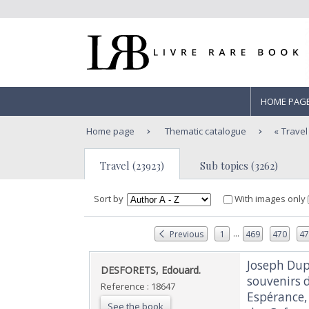
HOME PAG
Home page
Thematic catalogue
Travel
Travel (23923)
Sub topics (3262)
Sort by
With images only
...
Previous
1
469
470
4
‎Joseph Dup
‎DESFORETS, Edouard.‎
souvenirs 
Reference : 18647
Espérance,
See the book