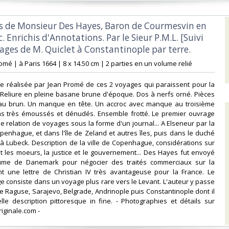
es de Monsieur Des Hayes, Baron de Courmesvin en
Enrichis d'Annotations. Par le Sieur P.M.L. [Suivi
ages de M. Quiclet à Constantinople par terre.‎
omé | à Paris 1664 | 8 x 14.50 cm | 2 parties en un volume relié‎
nale réalisée par Jean Promé de ces 2 voyages qui paraissent pour la
 Reliure en pleine basane brune d'époque. Dos à nerfs orné. Pièces
eau brun. Un manque en tête. Un accroc avec manque au troisième
ins très émoussés et dénudés. Ensemble frotté. Le premier ouvrage
e relation de voyages sous la forme d'un journal... A Elseneur par la
penhague, et dans l'île de Zeland et autres îles, puis dans le duché
 à Lubeck. Description de la ville de Copenhague, considérations sur
 les moeurs, la justice et le gouvernement... Des Hayes fut envoyé
ume de Danemark pour négocier des traités commerciaux sur la
oint une lettre de Christian IV très avantageuse pour la France. Le
 consiste dans un voyage plus rare vers le Levant. L'auteur y passe
 de Raguse, Sarajevo, Belgrade, Andrinople puis Constantinople dont il
le description pittoresque in fine. - Photographies et détails sur
ginale.com -‎