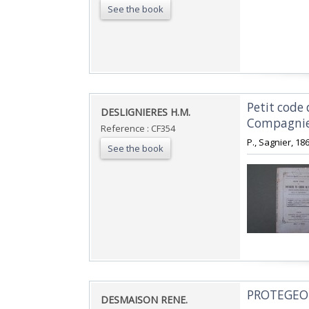
See the book
‎Petit code
‎DESLIGNIERES H.M.‎
Compagnies
Reference : CF354
‎P., Sagnier, 186
See the book
‎PROTEGEO
‎DESMAISON RENE.‎