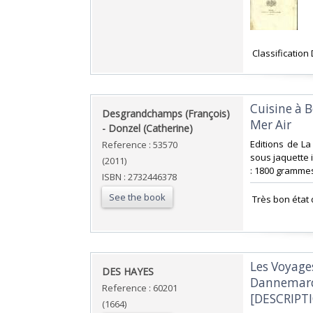
‎ Classificati
‎Cuisine à
‎Desgrandchamps (François)
Mer Air‎
- Donzel (Catherine)‎
‎Editions de L
Reference : 53570
sous jaquette 
(2011)
: 1800 grammes
ISBN : 2732446378
See the book
‎ Très bon état 
‎Les Voyag
‎DES HAYES‎
Dannemarc. 
Reference : 60201
[DESCRIPT
(1664)