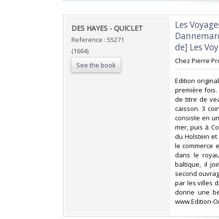
‎Les Voyag
‎DES HAYES - QUICLET‎
Dannemarc. 
Reference : 55271
de] Les Voy
(1664)
‎Chez Pierre Pr
See the book
‎Edition origi
première fois.
de titre de v
caisson. 3 co
consiste en un
mer, puis à Co
du Holstein et
le commerce et
dans le roya
baltique, il j
second ouvrage
par les villes
donne une bel
www.Edition-Ori