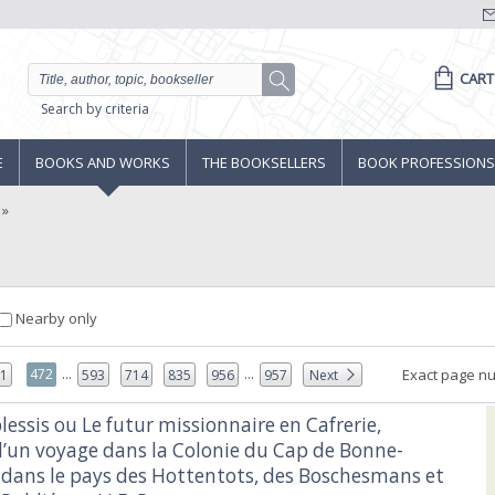
CART
Search by criteria
E
BOOKS AND WORKS
THE BOOKSELLERS
BOOK PROFESSIONS
Nearby only
...
...
472
Exact page n
71
593
714
835
956
957
Next
lessis ou Le futur missionnaire en Cafrerie,
d’un voyage dans la Colonie du Cap de Bonne-
 dans le pays des Hottentots, des Boschesmans et