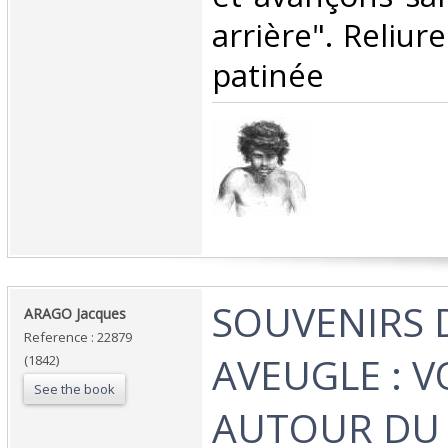
arrière". Reliu
patinée‎
‎SOUVENIRS 
‎ARAGO Jacques‎
Reference : 22879
AVEUGLE : 
(1842)
See the book
AUTOUR DU