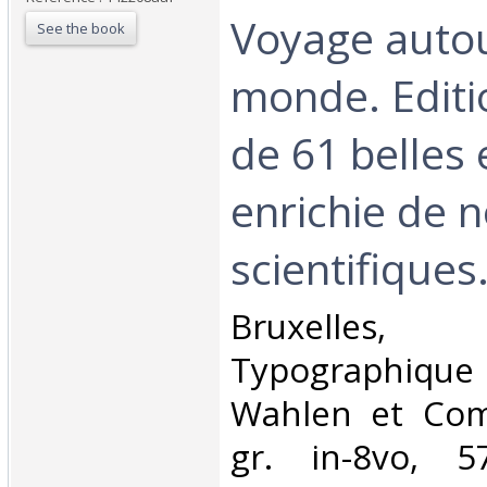
Voyage auto
See the book
monde. Editio
de 61 belles
enrichie de 
scientifiques. 
‎Bruxelle
Typographiqu
Wahlen et Com
gr. in-8vo, 