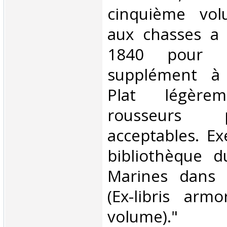
cinquième vol
aux chasses a 
1840 pour a
supplément à 
Plat légèrem
rousseurs 
acceptables. Ex
bibliothèque 
Marines dans l
(Ex-libris arm
volume)."‎