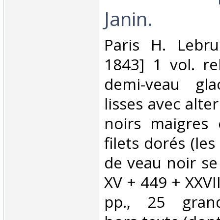
Janin.‎
‎Paris H. Lebru
1843] 1 vol. rel
demi-veau gla
lisses avec alte
noirs maigres 
filets dorés (les
de veau noir se 
XV + 449 + XXVII
pp., 25 grand