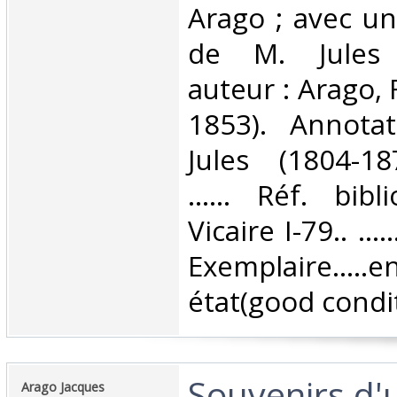
Arago ; avec un
de M. Jules Ja
auteur : Arago, 
1853). Annotat
Jules (1804-18
...... Réf. bib
Vicaire I-79.. .....
Exemplaire.
état(good condit
‎Souvenirs d'
‎Arago Jacques‎