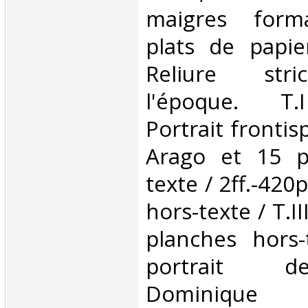
maigres forma
plats de papie
Reliure str
l'époque. T.I
Portrait frontis
Arago et 15 p
texte / 2ff.-420
hors-texte / T.II
planches hors-
portrait d
Dominique