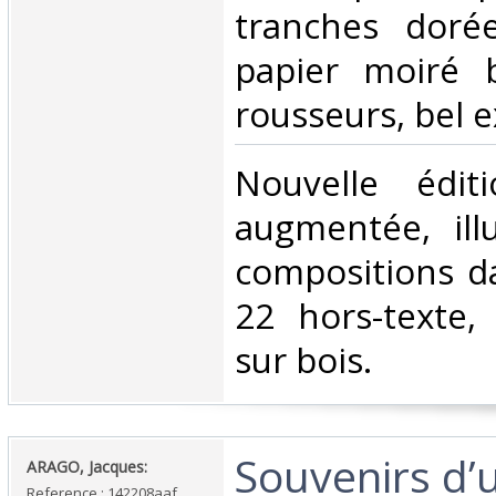
tranches doré
papier moiré 
rousseurs, bel e
‎Nouvelle édi
augmentée, ill
compositions da
22 hors-texte,
sur bois. ‎
‎Souvenirs d’
‎ARAGO, Jacques:‎
Reference : 142208aaf