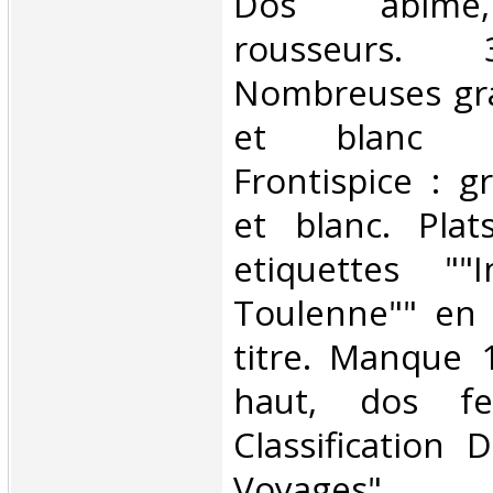
Dos abîmé
rousseurs. 
Nombreuses gra
et blanc h
Frontispice : g
et blanc. Plat
etiquettes ""I
Toulenne"" en 
titre. Manque 
haut, dos fe
Classification 
Voyages"‎