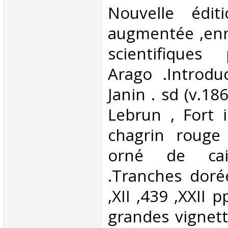
‎Nouvelle édi
augmentée ,enr
scientifiques
Arago .Introdu
Janin . sd (v.186
Lebrun , Fort i
chagrin rouge
orné de cai
.Tranches dorée
,XII ,439 ,XXII p
grandes vignett