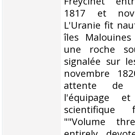
Freycinet ent
1817 et nov
L'Uranie fit na
îles Malouines
une roche so
signalée sur le
novembre 182
attente de 
l'équipage et
scientifique 
""Volume thr
entirely devot