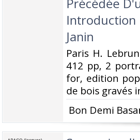
Précédée D'
Introduction 
Janin‎
‎Paris H. Lebrun
412 pp, 2 portr
for, edition pop
de bois gravés in
‎ Bon Demi Basan