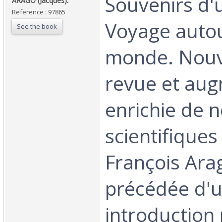
‎Souvenirs d'
‎ARAGO (Jacques).‎
Reference : 97865
Voyage auto
See the book
monde. Nouve
revue et au
enrichie de 
scientifiques
François Ara
précédée d'
introduction 