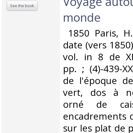
Voyage auto
See the book
monde‎
‎ 1850 Paris, H
date (vers 1850
vol. in 8 de XII
pp. ; (4)-439-XX
de l'époque de
vert, dos à n
orné de cais
encadrements de
sur les plat de 