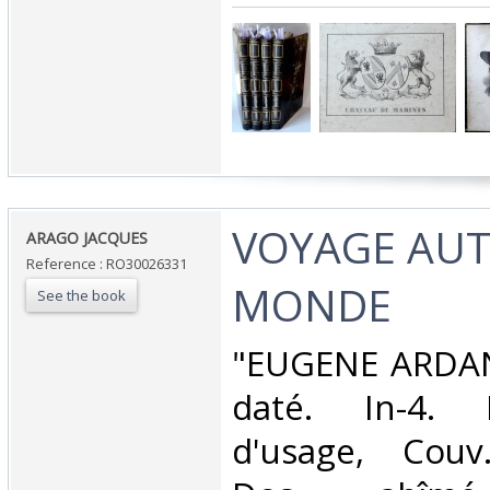
‎VOYAGE AU
‎ARAGO JACQUES‎
Reference : RO30026331
MONDE‎
See the book
‎"EUGENE ARDAN
daté. In-4. 
d'usage, Couv