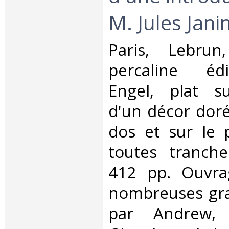
M. Jules Janin.
‎Paris, Lebrun
percaline éd
Engel, plat s
d'un décor doré
dos et sur le p
toutes tranche
412 pp. Ouvrag
nombreuses gra
par Andrew, B