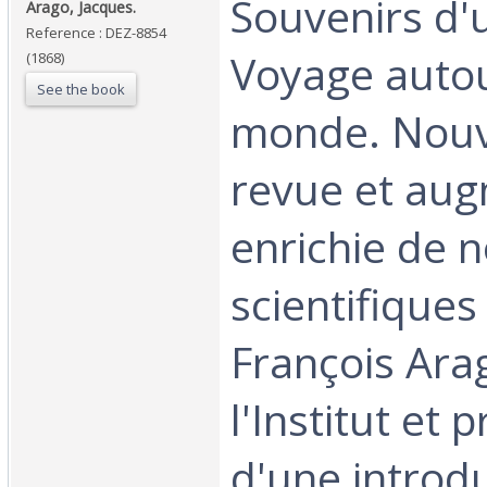
‎Souvenirs d'
‎Arago, Jacques.‎
Reference : DEZ-8854
Voyage auto
(1868)
See the book
monde. Nouve
revue et au
enrichie de 
scientifiques
François Ara
l'Institut et
d'une introd