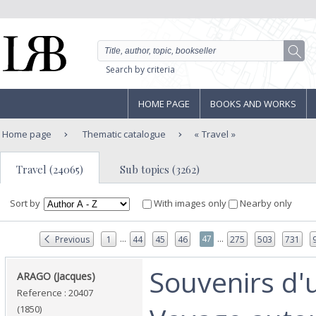
Search by criteria
HOME PAGE
BOOKS AND WORKS
Home page
Thematic catalogue
Travel
Travel (24065)
Sub topics (3262)
Sort by
With images only
Nearby only
...
...
47
Previous
1
44
45
46
275
503
731
‎Souvenirs d'
‎ARAGO (Jacques)‎
Reference : 20407
(1850)