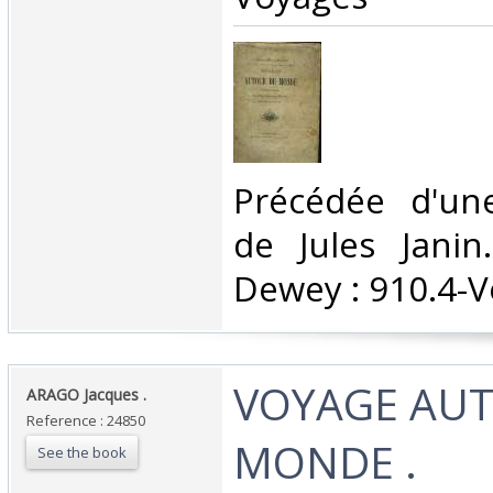
‎Précédée d'un
de Jules Janin.
Dewey : 910.4-V
‎VOYAGE AU
‎ARAGO Jacques .‎
Reference : 24850
MONDE .‎
See the book