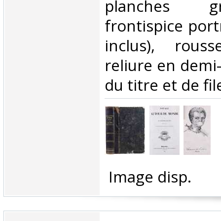
planches gr
frontispice port
inclus), rouss
reliure en demi-
du titre et de fil
‎ Image disp.‎