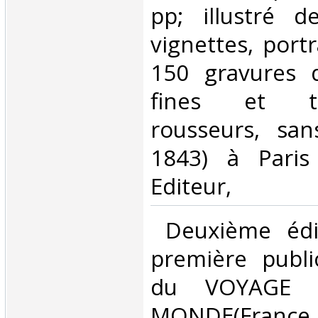
pp; illustré 
vignettes, portr
150 gravures d
fines et tr
rousseurs, san
1843) à Paris
Editeur,‎
‎ Deuxième édi
première publi
du VOYAGE
MONDE(France, 