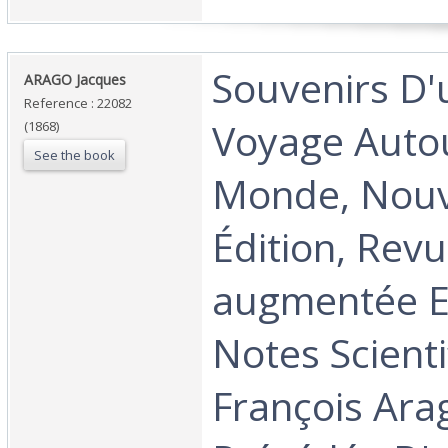
‎Souvenirs D
‎ARAGO Jacques‎
Reference : 22082
Voyage Auto
(1868)
See the book
Monde, Nouv
Édition, Revu
augmentée E
Notes Scient
François Ara