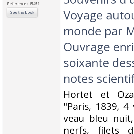
Reference : 15451
Voyage auto
See the book
monde par M.
Ouvrage enri
soixante des
notes scienti
‎Hortet et Oza
"Paris, 1839, 4 
veau bleu nuit
nerfs, filets 