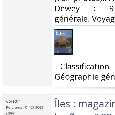
Dewey : 910
générale. Voyag
‎ Classificatio
Géographie géné
‎Îles : magaz
‎Collectif‎
Reference : R110519023
(1992)