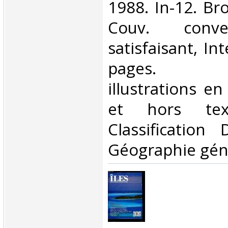
1988. In-12. Br
Couv. conve
satisfaisant, Int
pages. N
illustrations e
et hors tex
Classification
Géographie géné