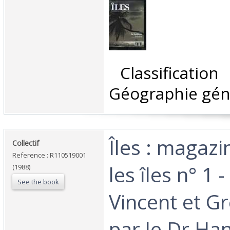
‎ Classificatio
Géographie géné
‎Îles : magaz
‎Collectif‎
Reference : R110519001
les îles n° 1 -
(1988)
See the book
Vincent et G
par le Dr Ha