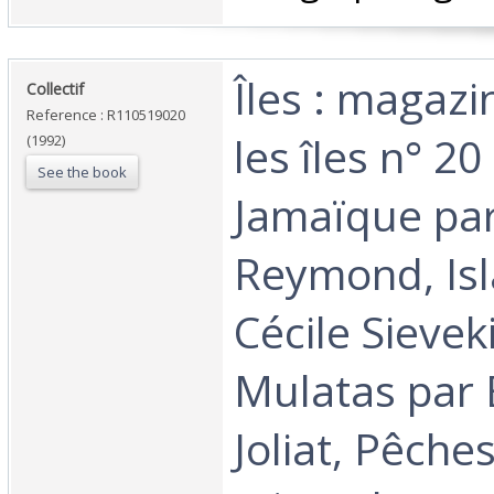
‎Îles : magaz
‎Collectif‎
Reference : R110519020
les îles n° 20
(1992)
See the book
Jamaïque par
Reymond, Isl
Cécile Sievek
Mulatas par
Joliat, Pêche