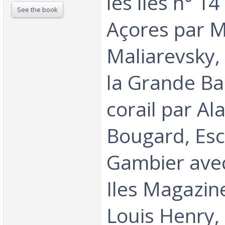
les îles n° 14
See the book
Açores par M
Maliarevsky, 
la Grande Ba
corail par Ala
Bougard, Esc
Gambier ave
Iles Magazin
Louis Henry, 