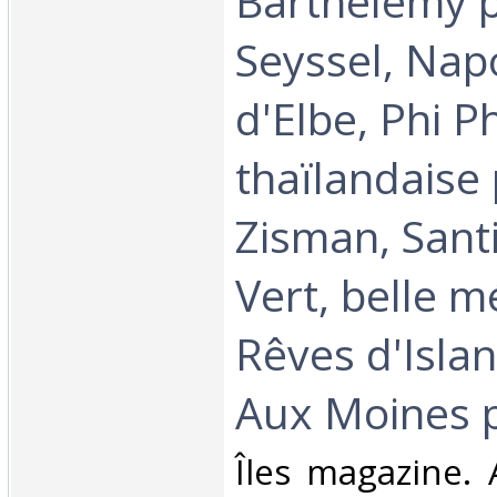
Barthélemy 
Seyssel, Napo
d'Elbe, Phi P
thaïlandaise 
Zisman, Sant
Vert, belle m
Rêves d'Islan
Aux Moines p
‎Îles magazine. 