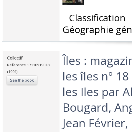
‎ Classificatio
Géographie géné
‎Îles : magaz
‎Collectif‎
Reference : R110519018
les îles n° 1
(1991)
See the book
les Iles par Al
Bougard, Ang
Jean Février,