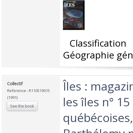
‎ Classificatio
Géographie géné
‎Îles : magaz
‎Collectif‎
Reference : R110519015
les îles n° 15
(1991)
See the book
québécoises,