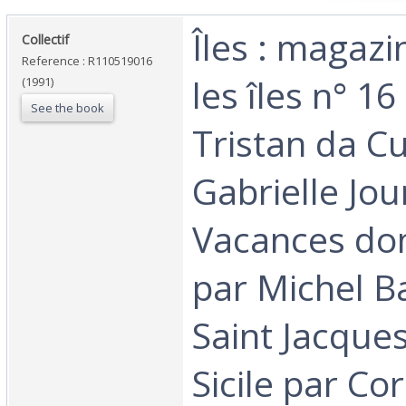
‎Îles : magaz
‎Collectif‎
Reference : R110519016
les îles n° 16
(1991)
See the book
Tristan da C
Gabrielle Jou
Vacances do
par Michel B
Saint Jacques
Sicile par Co