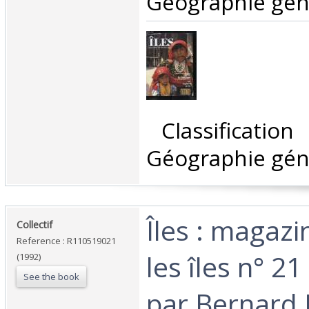
Géographie géné
‎ Classificatio
Géographie géné
‎Îles : magaz
‎Collectif‎
Reference : R110519021
les îles n° 21
(1992)
See the book
par Bernard J