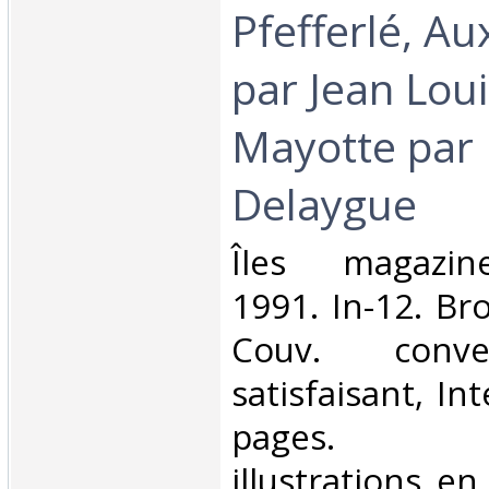
Pfefferlé, A
par Jean Lou
Mayotte par 
Delaygue‎
‎Îles magazine
1991. In-12. Br
Couv. conve
satisfaisant, Int
pages. N
illustrations e