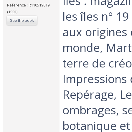
‎Îles : magaz
Reference : R110519019
les îles n° 19
(1991)
See the book
aux origines
monde, Mart
terre de créol
Impressions 
Repérage, Le
ombrages, se
botanique et 