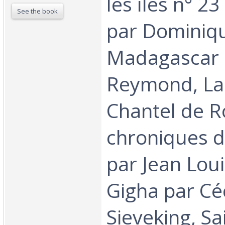
les îles n° 2
See the book
par Dominiq
Madagascar 
Reymond, La
Chantel de R
chroniques 
par Jean Lou
Gigha par Cé
Sieveking, Sa