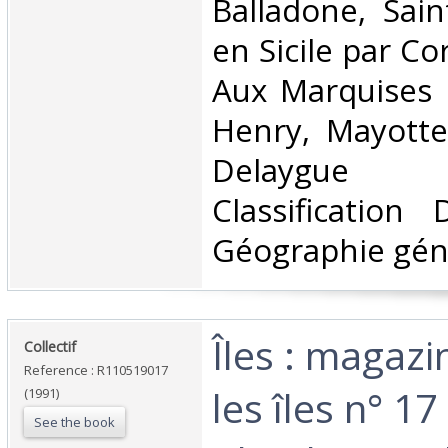
Balladone, Sain
en Sicile par Co
Aux Marquises 
Henry, Mayotte
Delaygue 
Classification
Géographie géné
‎Îles : magaz
‎Collectif‎
Reference : R110519017
les îles n° 17 
(1991)
See the book