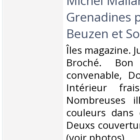
Michel Malia
Grenadines p
Beuzen et Son
‎Îles magazine. J
Broché. Bon 
convenable, Dos
Intérieur fra
Nombreuses ill
couleurs dans 
Deuxs couvertur
(voir photos).. . 