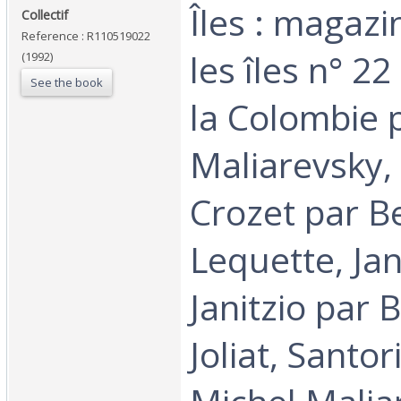
‎Îles : magaz
‎Collectif‎
Reference : R110519022
les îles n° 22
(1992)
See the book
la Colombie 
Maliarevsky, 
Crozet par B
Lequette, Jani
Janitzio par 
Joliat, Santor