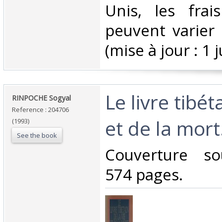
Unis, les frai
peuvent varier 
(mise à jour : 1 j
‎Le livre tibét
‎RINPOCHE Sogyal ‎
Reference : 204706
et de la mort.
(1993)
See the book
‎Couverture so
574 pages.‎