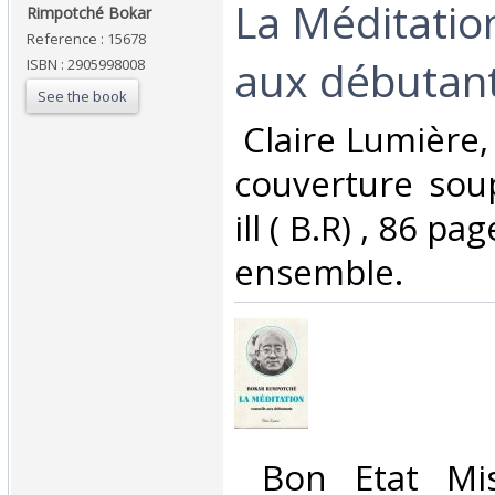
‎La Méditatio
‎Rimpotché Bokar ‎
Reference : 15678
aux débutants
ISBN : 2905998008
See the book
‎ Claire Lumière,
couverture sou
ill ( B.R) , 86 p
ensemble.‎
‎ Bon Etat Mi