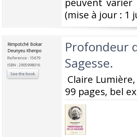
peuvent varier 
(mise à jour : 1 j
‎Profondeur d
‎Rimpotché Bokar
Deunyeu Khenpo ‎
Sagesse.‎
Reference : 15679
ISBN : 2905998016
See the book
‎ Claire Lumière,
99 pages, bel ex