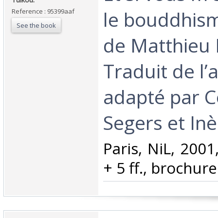
le bouddhis
Reference : 95399aaf
See the book
de Matthieu 
Traduit de l’
adapté par C
Segers et Inè
‎Paris, NiL, 2001
+ 5 ff., brochure 