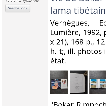
Reference : QWA-14095
lama tibétain 
See the book
‎Vernègues, Ed
Lumière, 1992, p
x 21), 168 p., 1
h.-t;, ill. photos
état. ‎
‎"Bokar Rimpoc