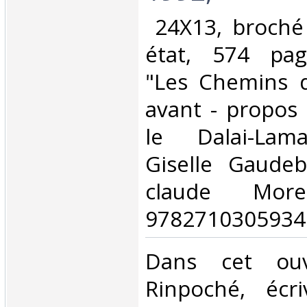
‎ 24X13, broché
état, 574 page
"Les Chemins d
avant - propos 
le Dalai-Lama
Giselle Gaudeb
claude Mor
9782710305934‎
‎Dans cet ouv
Rinpoché, écri