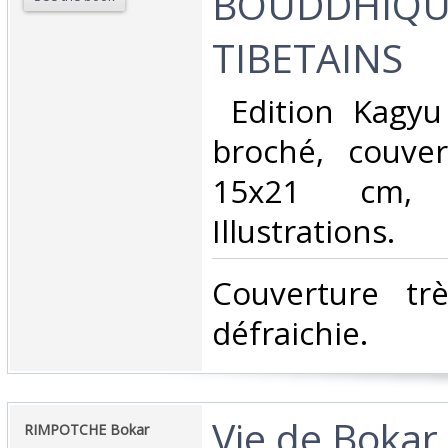
BOUDDHIQU
TIBETAINS‎
‎ Edition Kagy
broché, couvert
15x21 cm,
Illustrations.‎
‎Couverture tr
défraichie. ‎
‎Vie de Boka
‎RIMPOTCHE Bokar ‎