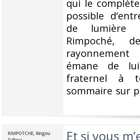
qui le complèten
possible d’ent
de lumière q
Rimpoché, d
rayonnement u
émane de lui
fraternel à t
sommaire sur ph
‎Et si vous m’
‎RIMPOTCHE, Ringou
Tulkou:‎