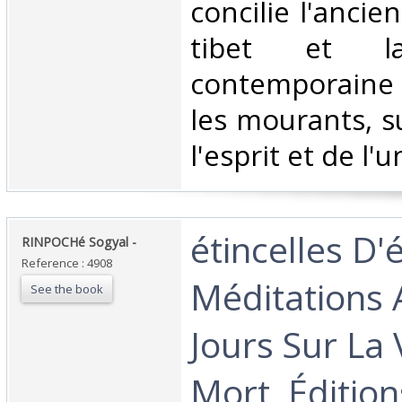
concilie l'anci
tibet et la
contemporaine 
les mourants, s
l'esprit et de l'un
‎étincelles D'é
‎RINPOCHé Sogyal -‎
Reference : 4908
Méditations 
See the book
Jours Sur La 
Mort, Édition