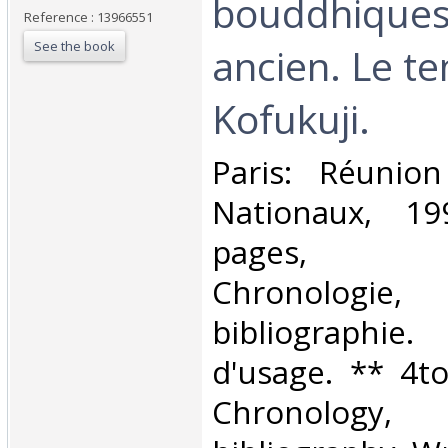
bouddhiques
Reference : 13966551
See the book
ancien. Le t
Kofukuji.‎
‎Paris: Réuni
Nationaux, 19
pages, illu
Chronologie,
bibliographie.
d'usage. ** 4to.
Chronology,