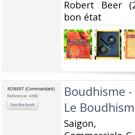
Robert Beer (
bon état‎
‎Boudhisme -
‎ROBERT (Commandant)‎
Reference : 4180
Le Boudhism
See the book
‎Saigon, 