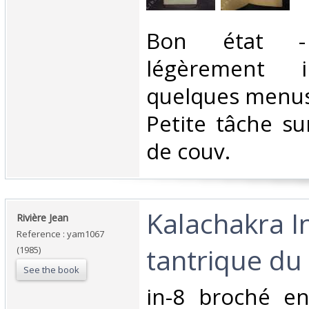
‎Bon état -
légèrement i
quelques menus
Petite tâche su
de couv. ‎
‎Kalachakra In
‎Rivière Jean‎
Reference : yam1067
tantrique du
(1985)
See the book
‎in-8 broché e