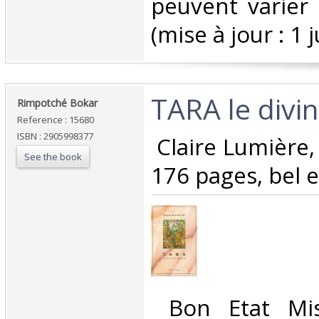
peuvent varier 
(mise à jour : 1 j
‎TARA le divin
‎Rimpotché Bokar ‎
Reference : 15680
ISBN : 2905998377
‎ Claire Lumière,
See the book
176 pages, bel e
‎ Bon Etat Mi