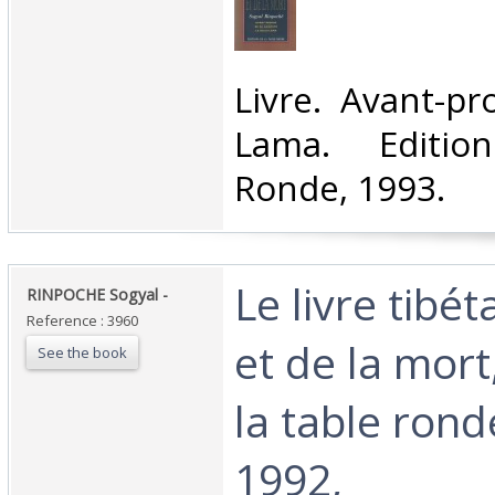
‎Livre. Avant-p
Lama. Editio
Ronde, 1993.‎
‎Le livre tibét
‎RINPOCHE Sogyal - ‎
Reference : 3960
et de la mort
See the book
la table rond
1992, ‎