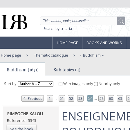
Search by criteria
HOME PAGE
BOOKS AND WORKS
Home page
Thematic catalogue
Buddhism
Buddhism (1671)
Sub topics (4)
Sort by
With images only
Nearby only
...
...
54
Previous
1
51
52
53
57
60
63
6
‎ENSEIGNEM
‎RIMPOCHE KALOU‎
Reference : 5545
See the book