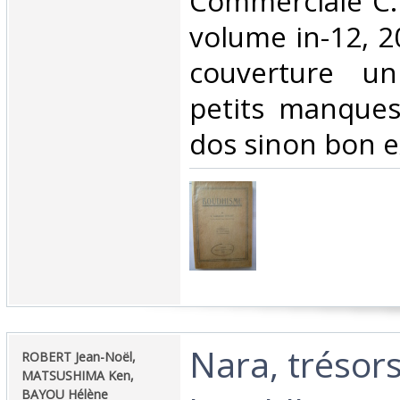
Commerciale C. 
volume in-12, 2
couverture un
petits manques
dos sinon bon e
‎Nara, trésor
‎ROBERT Jean-Noël,
MATSUSHIMA Ken,
BAYOU Hélène‎