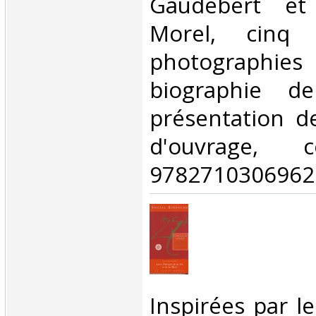
Gaudebert et 
Morel, cinq r
photographi
biographie de
présentation d
d'ouvrage, c
9782710306962‎
‎Inspirées par l