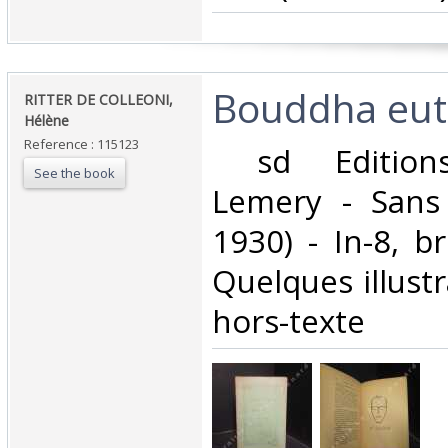
‎Bouddha eut 
‎RITTER DE COLLEONI,
Hélène‎
Reference : 115123
‎ sd Edition
See the book
Lemery - Sans
1930) - In-8, b
Quelques illust
hors-texte‎