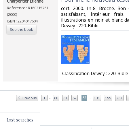
‎Charpentier Etienne‎
Reference : R160215761
‎cerf. 2000. In-8. Broché. Bon
satisfaisant, Intérieur fra
(2000)
illustrations en noir et blanc dan
ISBN : 2204017604
Dewey : 220-Bible‎
See the book
‎ Classification Dewey : 220-Bible‎
...
...
63
Previous
1
60
61
62
131
199
267
Last searches