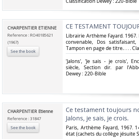
Classification Dewey : 220-Bible‎
‎CE TESTAMENT TOUJOU
‎CHARPENTIER ETIENNE‎
Reference : RO40185621
‎Librairie Arthème Fayard. 1967. 
convenable, Dos satisfaisant,
(1967)
Tampon en page de titre.. . . . Cl
See the book
‎'Jalons', 'Je sais - je crois', 
siècle, Section dir. par l'Ab
Dewey : 220-Bible‎
‎Ce testament toujours no
‎CHARPENTIER Etienne‎
Jalons, je sais, je crois.‎
Reference : 31847
‎Paris, Arthème Fayard, 1967. 
See the book
état (cachets du collège jésuite S