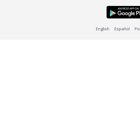
English
Español
Po