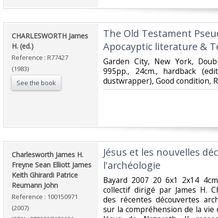
‎The Old Testament Pseu
‎CHARLESWORTH James
Apocayptic literature & 
H. (ed.)‎
Reference : R77427
‎Garden City, New York, Dou
(1983)
995pp., 24cm., hardback (edi
dustwrapper), Good condition, R
See the book
‎Jésus et les nouvelles d
‎Charlesworth James H.
l'archéologie‎
Freyne Sean Elliott James
Keith Ghirardi Patrice
‎Bayard 2007 20 6x1 2x14 4cm
Reumann John‎
collectif dirigé par James H. 
Reference : 100150971
des récentes découvertes arc
(2007)
sur la compréhension de la vie