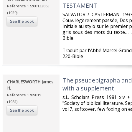
TESTAMENT‎
Reference : R260122863
(1939)
‎SALVATOR / CASTERMAN. 1939. 
Couv. légèrement passée, Dos pli
See the book
Initiale au stylo sur le premier 
gris sous des mots du texte.. . .
Bible‎
‎Traduit par l'Abbé Marcel Grand
220-Bible‎
‎The pseudepigrapha and
‎CHARLESWORTH James
with a supplement‎
H.‎
Reference : R69015
‎s.l., Scholars Press 1981 xiv 
(1981)
"Society of biblical literature. 
vol.7, softcover, few foxing on e
See the book