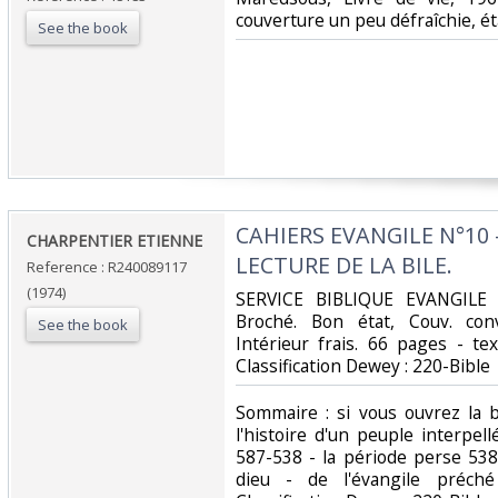
couverture un peu défraîchie, éta
See the book
‎CAHIERS EVANGILE N°10
‎CHARPENTIER ETIENNE‎
LECTURE DE LA BILE.‎
Reference : R240089117
(1974)
‎SERVICE BIBLIQUE EVANGILE 
Broché. Bon état, Couv. conv
See the book
Intérieur frais. 66 pages - tex
Classification Dewey : 220-Bible‎
‎Sommaire : si vous ouvrez la 
l'histoire d'un peuple interpell
587-538 - la période perse 53
dieu - de l'évangile préché