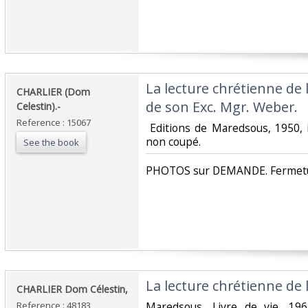
‎La lecture chrétienne de 
‎CHARLIER (Dom
de son Exc. Mgr. Weber.‎
Celestin).-‎
Reference : 15067
‎ Editions de Maredsous, 1950,
non coupé. ‎
See the book
‎PHOTOS sur DEMANDE. Fermetur
‎La lecture chrétienne de la
‎CHARLIER Dom Célestin,‎
Reference : 48183
‎Maredsous, Livre de vie, 19