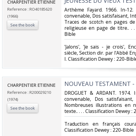
‎JEUNESSE DU VIEUX TES
‎CHARPENTIER ETIENNE‎
Reference : RO40185620
‎Arthème Fayard. 1966. In-12.
convenable, Dos satisfaisant, In
(1966)
Traces de scotch en pages de 
See the book
religieuse en page de titre.. . .
Bible‎
‎'Jalons', 'Je sais - je crois', 
siècle, Section dir. par l'Abbé E
I. Classification Dewey : 220-Bible
‎NOUVEAU TESTAMENT - A
‎CHARPENTIER ETIENNE‎
Reference : R200029210
‎DROGUET & ARDANT. 1974. In-
convenable, Dos satisfaisant,
(1974)
Nombreuses illustrations en n
See the book
texte.. . . . Classification Dewey : 
‎Traduction en français cour
Classification Dewey : 220-Bible‎