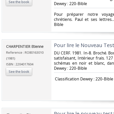
See the book
Dewey : 220-Bible‎
‎Pour préparer notre voyag
chrétiens. Paul et ses lettres.
Bible‎
‎Pour lire le Nouveau Tes
‎CHARPENTIER Etienne‎
Reference : RO80163010
‎DU CERF. 1981. In-8. Broché. B
satisfaisant, Intérieur frais. 
(1981)
schémas en noir et blanc, dans l
ISBN : 2204017604
Dewey : 220-Bible‎
See the book
‎ Classification Dewey : 220-Bible‎
‎Pour lire le nouveau tes