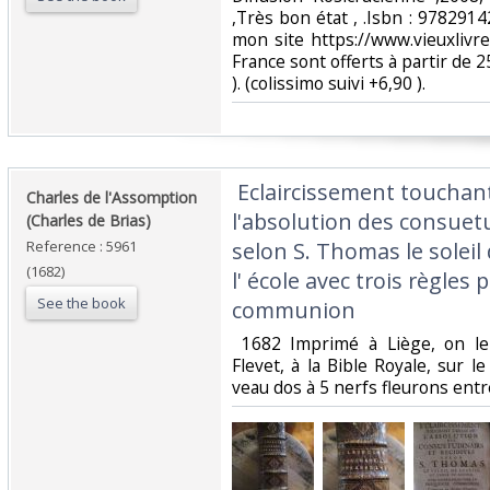
,Très bon état , .Isbn : 978291
mon site https://www.vieuxlivre.
France sont offerts à partir de 2
). (colissimo suivi +6,90 ).‎
‎ Eclaircissement touchan
‎Charles de l'Assomption
l'absolution des consuetu
(Charles de Brias)‎
Reference : 5961
selon S. Thomas le soleil 
(1682)
l' école avec trois règles
See the book
communion‎
‎ 1682 Imprimé à Liège, on le
Flevet, à la Bible Royale, sur 
veau dos à 5 nerfs fleurons entr