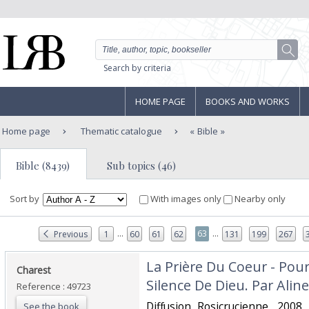
Search by criteria
HOME PAGE
BOOKS AND WORKS
Home page
Thematic catalogue
Bible
Bible (8439)
Sub topics (46)
Sort by
With images only
Nearby only
...
...
63
Previous
1
60
61
62
131
199
267
‎La Prière Du Coeur - Pou
‎Charest‎
Silence De Dieu. Par Aline
Reference : 49723
‎Diffusion Rosicrucienne ,200
See the book