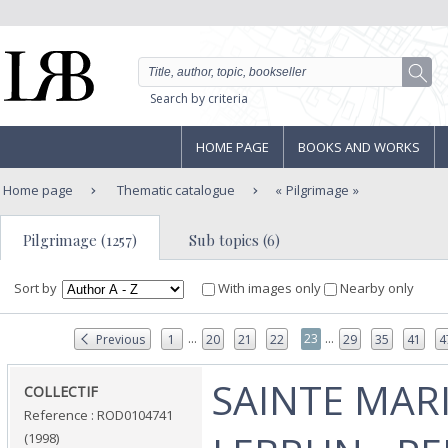
Search by criteria
HOME PAGE
BOOKS AND WORKS
Home page
Thematic catalogue
Pilgrimage
Pilgrimage (1257)
Sub topics (6)
Sort by
With images only
Nearby only
...
...
23
Previous
1
20
21
22
29
35
41
4
‎SAINTE MAR
‎COLLECTIF‎
Reference : ROD0104741
(1998)