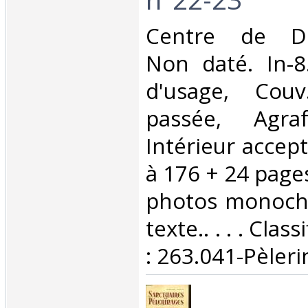
‎Centre de Do
Non daté. In-8
d'usage, Couv
passée, Agraf
Intérieur accep
à 176 + 24 pag
photos monoch
texte.. . . . Cla
: 263.041-Pèleri