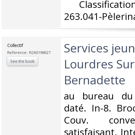
‎ Classifica
263.041-Pèlerin
‎Services jeu
‎Collectif‎
Reference : R260198627
Lourdres Sur
See the book
Bernadette‎
‎au bureau du
daté. In-8. Bro
Couv. conve
satisfaisant, Int