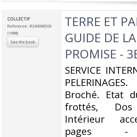
‎TERRE ET P
‎COLLECTIF‎
Reference : R240096500
GUIDE DE LA
(1988)
See the book
PROMISE - 3E
‎SERVICE INTE
PELERINAGES.
Broché. Etat d
frottés, Dos 
Intérieur acc
pages - 