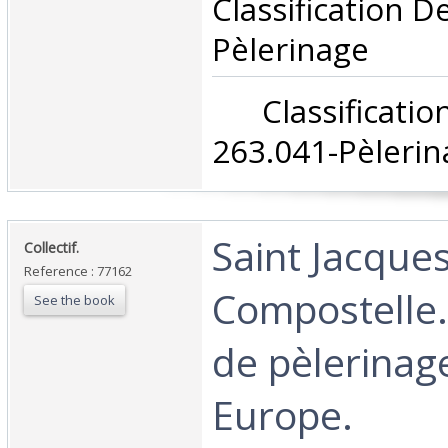
Classification D
Pèlerinage‎
‎ Classifica
263.041-Pèlerin
‎Saint Jacque
‎Collectif.‎
Reference : 77162
Compostelle.
See the book
de pèlerinag
Europe.‎