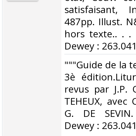
satisfaisant, I
487pp. Illust. 
hors texte.. . . 
Dewey : 263.041
‎"""Guide de la 
3è édition.Litu
revus par J.P.
TEHEUX, avec 
G. DE SEVIN. C
Dewey : 263.041