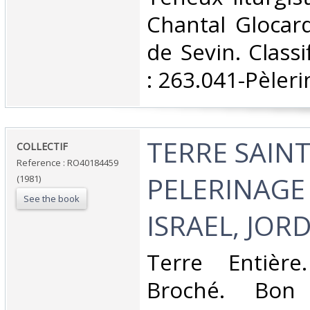
Chantal Glocar
de Sevin. Class
: 263.041-Pèleri
‎TERRE SAINT
‎COLLECTIF‎
Reference : RO40184459
PELERINAGE 
(1981)
See the book
ISRAEL, JORD
‎Terre Entière
Broché. Bon 