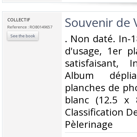
‎Souvenir de V
‎COLLECTIF‎
Reference : RO80149657
‎. Non daté. In-
See the book
d'usage, 1er p
satisfaisant, I
Album dépli
planches de pho
blanc (12.5 x 
Classification D
Pèlerinage‎