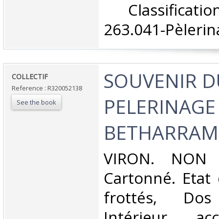
‎ Classifica
263.041-Pèlerin
‎SOUVENIR 
‎COLLECTIF‎
Reference : R320052138
PELERINAGE
See the book
BETHARRAM‎
‎VIRON. NON 
Cartonné. Etat 
frottés, Dos 
Intérieur ac