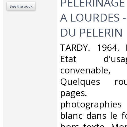
PELERINAGE
See the book
A LOURDES 
DU PELERIN‎
‎TARDY. 1964. 
Etat d'us
convenable, 
Quelques rou
pages. 
photographie
blanc dans le f
hors texte. Mors