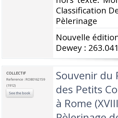
Classification D
Pèlerinage‎
‎Nouvelle édition
Dewey : 263.041
‎Souvenir du
‎COLLECTIF‎
Reference : RO80162159
des Petits 
(1912)
See the book
à Rome (XVII
Pèlerinage d