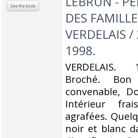
LEBRUN - P
See the book
DES FAMILLE
VERDELAIS /
1998.‎
‎VERDELAIS. 
Broché. Bon 
convenable, Dos
Intérieur fra
agrafées. Quelq
noir et blanc da