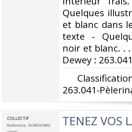
Intérieur frai
Quelques illust
et blanc dans l
texte - Quelq
noir et blanc. . .
Dewey : 263.041
‎ Classifica
263.041-Pèlerin
‎TENEZ VOS 
‎COLLECTIF‎
Reference : RO80167892