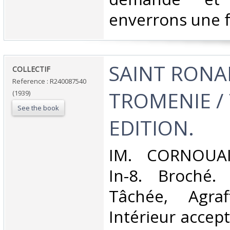
enverrons une f
‎SAINT RONA
‎COLLECTIF‎
Reference : R240087540
TROMENIE / 
(1939)
See the book
EDITION.‎
‎IM. CORNOUAI
In-8. Broché. 
Tâchée, Agraff
Intérieur accep