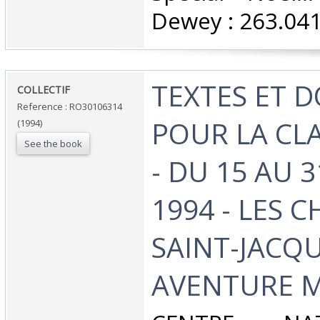
Dewey : 263.041
‎TEXTES ET
‎COLLECTIF‎
Reference : RO30106314
POUR LA CLA
(1994)
See the book
- DU 15 AU 3
1994 - LES 
SAINT-JACQU
AVENTURE M