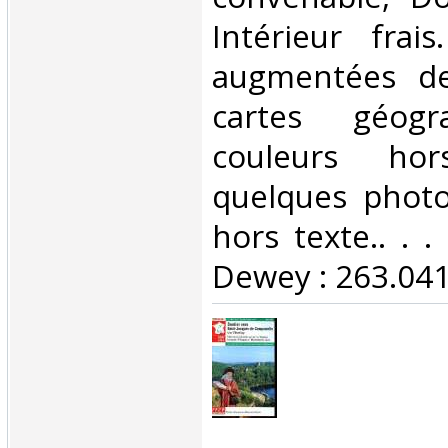
Intérieur frai
augmentées d
cartes géogr
couleurs ho
quelques photo
hors texte.. . . 
Dewey : 263.041