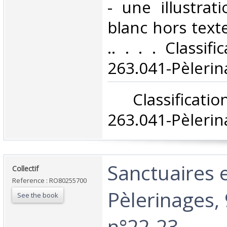
- une illustrat
blanc hors texte
.. . . . Classif
263.041-Pèlerin
‎ Classifica
263.041-Pèlerin
‎Sanctuaires 
‎Collectif‎
Reference : RO80255700
Pèlerinages,
See the book
n°22-23‎