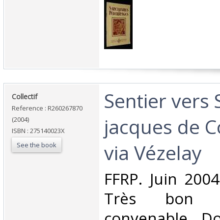
‎Sentier vers 
‎Collectif‎
Reference : R260267870
jacques de C
(2004)
ISBN : 275140023X
via Vézelay‎
See the book
‎FFRP. Juin 2004
Très bon é
convenable, Dos