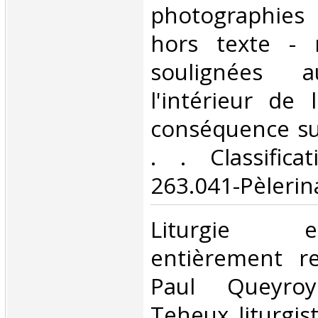
photographies
hors texte - 
soulignées 
l'intérieur de 
conséquence sur 
. . Classific
263.041-Pèlerin
‎Liturgie
entièrement r
Paul Queyro
Teheux liturgis