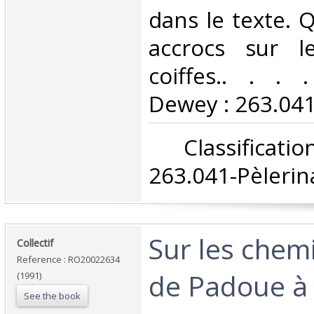
dans le texte. 
accrocs sur l
coiffes.. . . .
Dewey : 263.041
‎ Classifica
263.041-Pèlerin
‎Sur les chemi
‎Collectif‎
Reference : RO20022634
de Padoue à 
(1991)
See the book