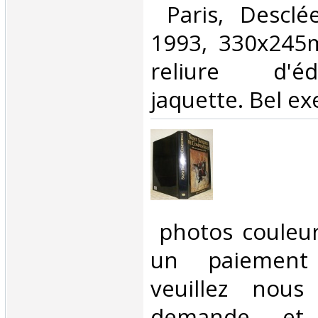
‎ Paris, Descl
1993, 330x245
reliure d'é
jaquette. Bel ex
‎ photos couleu
un paiement 
veuillez nous
demande et