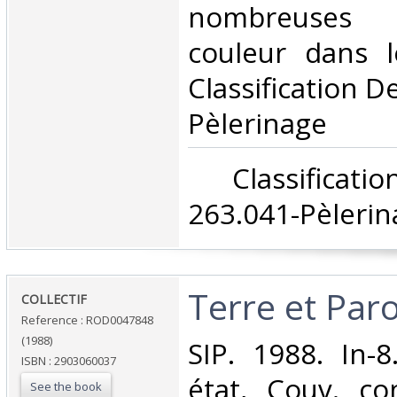
nombreuses
couleur dans le
Classification D
Pèlerinage‎
‎ Classifica
263.041-Pèlerin
‎Terre et Parol
‎COLLECTIF‎
Reference : ROD0047848
(1988)
‎SIP. 1988. In-
ISBN : 2903060037
état, Couv. co
See the book