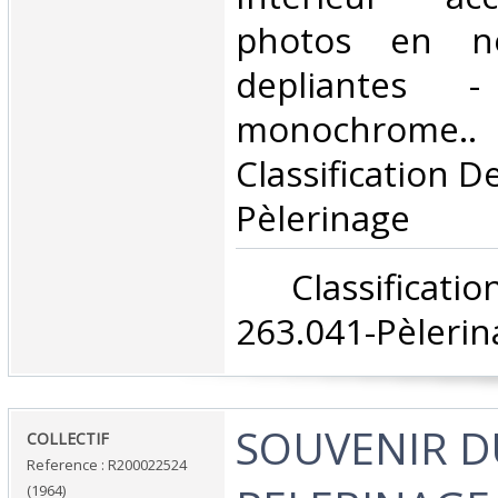
photos en no
depliantes -
monochrom
Classification D
Pèlerinage‎
‎ Classifica
263.041-Pèlerin
‎SOUVENIR 
‎COLLECTIF‎
Reference : R200022524
(1964)