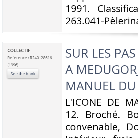
1991. Classifi
263.041-Pèlerin
‎SUR LES PA
‎COLLECTIF‎
Reference : R240128616
A MEDUGORJ
(1996)
See the book
MANUEL DU 
‎L'ICONE DE MA
12. Broché. Bo
convenable, Dos