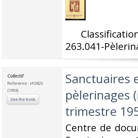
‎ Classifica
263.041-Pèlerin
‎Sanctuaires 
‎Collectif‎
Reference : vh3825
pèlerinages 
(1959)
See the book
trimestre 195
‎Centre de doc