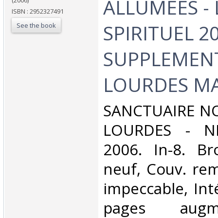
ALLUMEES - 
(2006)
ISBN : 2952327491
SPIRITUEL 20
See the book
SUPPLEMEN
LOURDES MA
‎SANCTUAIRE N
LOURDES - ND
2006. In-8. Br
neuf, Couv. re
impeccable, Inté
pages aug