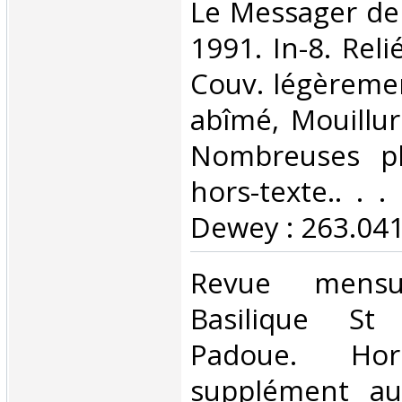
‎Le Messager de
1991. In-8. Reli
Couv. légèreme
abîmé, Mouillur
Nombreuses ph
hors-texte.. . . 
Dewey : 263.041
‎Revue mens
Basilique St
Padoue. Ho
supplément au