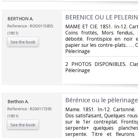
‎BERENICE OU LE PELERIN
‎BERTHON A.‎
Reference : ROD0115855
‎MAME ET CIE. 1851. In-12. Car
Coins frottés, Mors fendus,
(1851)
déboité. Frontispice en noir 
See the book
papier sur les contre-plats.. . . .
Pèlerinage‎
‎2 PHOTOS DISPONIBLES. Class
Pèlerinage‎
‎Bérénice ou le pèlerinage
‎Berthon A.‎
Reference : R200117295
‎Mame. 1851. In-12. Cartonné.
Dos satisfaisant, Quelques rou
(1851)
sur le 1er contreplat. Fronti
See the book
serpente+ quelques planche
serpente. Titre et fleurons