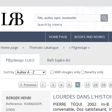
Search by criteria
HOME PAGE
BOOKS AND WORKS
Home page
Thematic catalogue
Pilgrimage
Pilgrimage (1257)
Sub topics (6)
Sort by
With images only
Nearby only
...
...
6
Previous
1
3
4
5
17
28
39
5
‎LOURDES DANS L'HISTOI
‎BERGER HENRI‎
Reference : R200023075
‎PIERRE TEQUI. 2002. In-8.
convenable, Dos satisfaisant, Int
(2002)