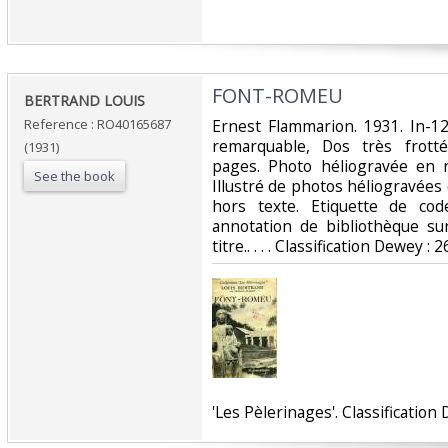
‎FONT-ROMEU‎
‎BERTRAND LOUIS‎
Reference : RO40165687
‎Ernest Flammarion. 1931. In-12
remarquable, Dos très frotté
(1931)
pages. Photo héliogravée en n
See the book
Illustré de photos héliogravées
hors texte. Etiquette de co
annotation de bibliothèque su
titre.. . . . Classification Dewey :
‎'Les Pèlerinages'. Classificatio