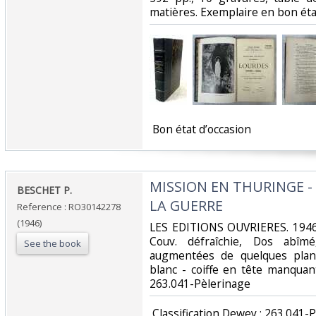
matières. Exemplaire en bon état
‎ Bon état d’occasion ‎
‎MISSION EN THURINGE -
‎BESCHET P.‎
LA GUERRE‎
Reference : RO30142278
(1946)
‎LES EDITIONS OUVRIERES. 1946.
Couv. défraîchie, Dos abî
See the book
augmentées de quelques plan
blanc - coiffe en tête manquante
263.041-Pèlerinage‎
‎ Classification Dewey : 263.041-