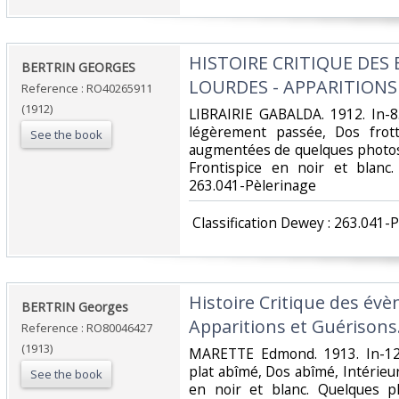
‎HISTOIRE CRITIQUE DE
‎BERTRIN GEORGES‎
LOURDES - APPARITIONS
Reference : RO40265911
(1912)
‎LIBRAIRIE GABALDA. 1912. In-8
légèrement passée, Dos frott
See the book
augmentées de quelques photos 
Frontispice en noir et blanc. 
263.041-Pèlerinage‎
‎ Classification Dewey : 263.041-
‎Histoire Critique des é
‎BERTRIN Georges‎
Apparitions et Guérisons.
Reference : RO80046427
(1913)
‎MARETTE Edmond. 1913. In-12.
plat abîmé, Dos abîmé, Intérieur
See the book
en noir et blanc. Quelques pl