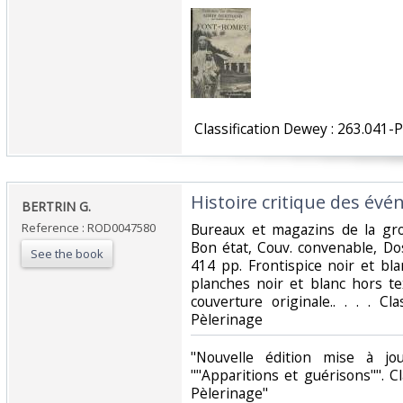
‎ Classification Dewey : 263.041-
‎Histoire critique des év
‎BERTRIN G.‎
Reference : ROD0047580
‎Bureaux et magazins de la gro
Bon état, Couv. convenable, Dos 
See the book
414 pp. Frontispice noir et bla
planches noir et blanc hors tex
couverture originale.. . . . Cl
Pèlerinage‎
‎"Nouvelle édition mise à jo
""Apparitions et guérisons"". C
Pèlerinage"‎