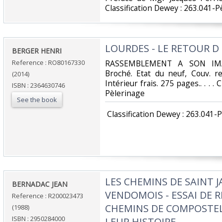
Classification Dewey : 263.041-P
‎LOURDES - LE RETOUR D E
‎BERGER HENRI‎
Reference : RO80167330
‎RASSEMBLEMENT A SON IMAG
Broché. Etat du neuf, Couv. r
(2014)
Intérieur frais. 275 pages.. . . .
ISBN : 2364630746
Pèlerinage‎
See the book
‎ Classification Dewey : 263.041-
‎LES CHEMINS DE SAINT 
‎BERNADAC JEAN‎
VENDOMOIS - ESSAI DE 
Reference : R200023473
CHEMINS DE COMPOSTEL
(1988)
ISBN : 2950284000
LEUR HISTOIRE.‎