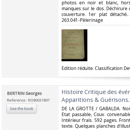
photos en noir et blanc, hors
manques sur le dos. Déchirure d
couverture. 1er plat détaché..
263.041-Pèlerinage‎
‎Edition réduite. Classification 
‎Histoire Critique des é
‎BERTRIN Georges‎
Apparitions & Guérisons.‎
Reference : RO80031897
‎DE LA GROTTE / GABALDA. Non d
See the book
Etat passable, Couv. convenabl
Intérieur frais. 592 pages. Fron
texte. Quelques planches d'illu