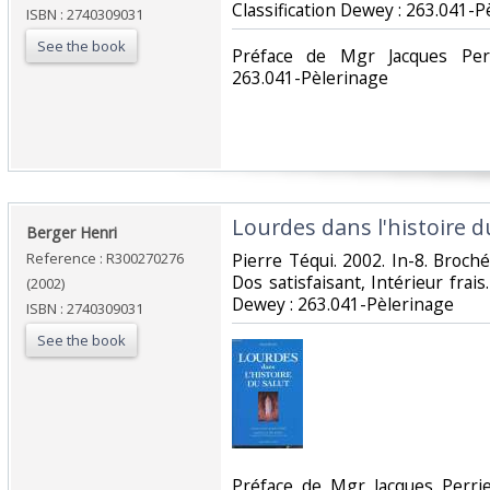
Classification Dewey : 263.041-P
ISBN : 2740309031
See the book
‎Préface de Mgr Jacques Perr
263.041-Pèlerinage‎
‎Lourdes dans l'histoire du
‎Berger Henri‎
Reference : R300270276
‎Pierre Téqui. 2002. In-8. Broch
Dos satisfaisant, Intérieur frais. 
(2002)
Dewey : 263.041-Pèlerinage‎
ISBN : 2740309031
See the book
‎Préface de Mgr Jacques Perri