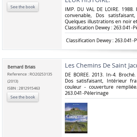
See the book
‎IMP. DU VAL DE LOIRE. 1988. I
convenable, Dos satisfaisant,
Quelques illustrations en noir et 
Classification Dewey : 263.041-P
‎ Classification Dewey : 263.041-
‎Les Chemins De Saint Ja
‎Bernard Briais‎
Reference : RO20253135
‎DE BOREE. 2013. In-4. Broché.
Dos satisfaisant, Intérieur fr
(2013)
couleur - couverture rempliée.
ISBN : 2812915463
263.041-Pèlerinage‎
See the book