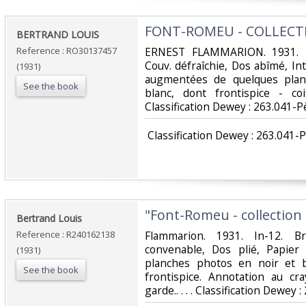
‎FONT-ROMEU - COLLECTI
‎BERTRAND LOUIS‎
Reference : RO30137457
‎ERNEST FLAMMARION. 1931. In
Couv. défraîchie, Dos abîmé, In
(1931)
augmentées de quelques plan
See the book
blanc, dont frontispice - co
Classification Dewey : 263.041-P
‎ Classification Dewey : 263.041-
‎"Font-Romeu - collection 
‎Bertrand Louis‎
Reference : R240162138
‎Flammarion. 1931. In-12. B
convenable, Dos plié, Papier
(1931)
planches photos en noir et 
See the book
frontispice. Annotation au c
garde.. . . . Classification Dewey 