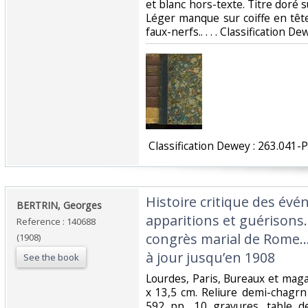
et blanc hors-texte. Titre doré s
Léger manque sur coiffe en têt
faux-nerfs.. . . . Classification D
‎ Classification Dewey : 263.041-
‎Histoire critique des év
‎BERTRIN, Georges‎
apparitions et guérisons
Reference : 140688
congrès marial de Rome..
(1908)
à jour jusqu’en 1908‎
See the book
‎Lourdes, Paris, Bureaux et mag
x 13,5 cm. Reliure demi-chagrn
592 pp., 10 gravures, table 