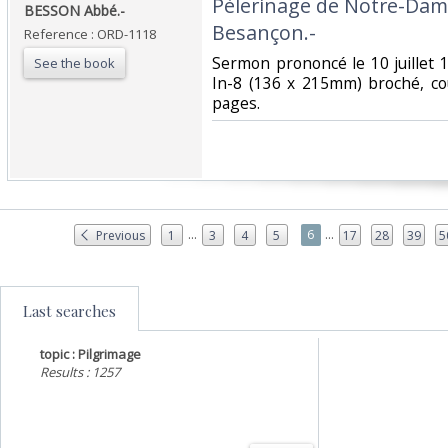
‎Pèlerinage de Notre-Dam
‎BESSON Abbé.-‎
Besançon.-‎
Reference : ORD-1118
‎Sermon prononcé le 10 juillet 
See the book
In-8 (136 x 215mm) broché, co
pages.‎
...
...
6
Previous
1
3
4
5
17
28
39
5
Last searches
topic : Pilgrimage
Results : 1257