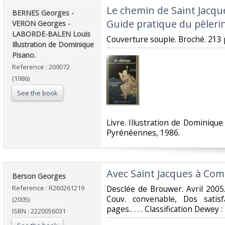
‎Le chemin de Saint Jacq
‎BERNES Georges -
Guide pratique du pèleri
VERON Georges -
LABORDE-BALEN Louis
‎Couverture souple. Broché. 213 
Illustration de Dominique
Pisano.‎
Reference : 209072
(1986)
See the book
‎Livre. Illustration de Dominiq
Pyrénéennes, 1986.‎
‎Avec Saint Jacques à Com
‎Berson Georges‎
Reference : R260261219
‎Desclée de Brouwer. Avril 2005
Couv. convenable, Dos satisfa
(2005)
pages.. . . . Classification Dewey
ISBN : 2220056031