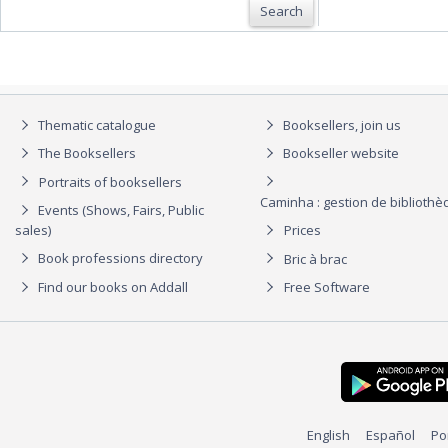
Search
Thematic catalogue
Booksellers, join us
The Booksellers
Bookseller website
Portraits of booksellers
Caminha : gestion de biblioth
Events (Shows, Fairs, Public
sales)
Prices
Book professions directory
Bric à brac
Find our books on Addall
Free Software
English
Español
Po