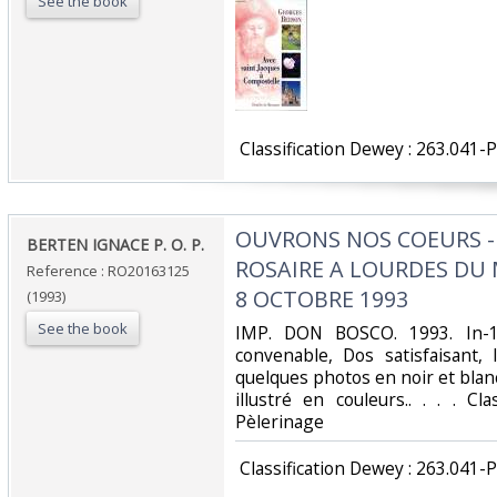
See the book
‎ Classification Dewey : 263.041-
‎OUVRONS NOS COEURS -
‎BERTEN IGNACE P. O. P.‎
ROSAIRE A LOURDES DU 
Reference : RO20163125
8 OCTOBRE 1993‎
(1993)
See the book
‎IMP. DON BOSCO. 1993. In-1
convenable, Dos satisfaisant, 
quelques photos en noir et blanc
illustré en couleurs.. . . . Cl
Pèlerinage‎
‎ Classification Dewey : 263.041-