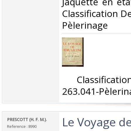
Jaquette en état
Classification D
Pèlerinage‎
‎ Classifica
263.041-Pèlerin
‎Le Voyage d
‎PRESCOTT (H. F. M.).‎
Reference : 8990