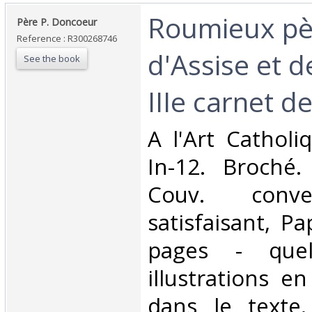
‎Roumieux pè
‎Père P. Doncoeur‎
Reference : R300268746
d'Assise et 
See the book
IIIe carnet de
‎A l'Art Cathol
In-12. Broché.
Couv. conve
satisfaisant, Pa
pages - quel
illustrations e
dans le texte