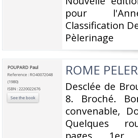
‎Nouvelle éditi
pour l'Ann
Classification D
Pèlerinage‎
‎ROME PELER
‎POUPARD Paul‎
Reference : RO40072048
(1980)
‎Desclée de Bro
ISBN : 2220022676
8. Broché. Bo
See the book
convenable, Dos
Quelques rou
pages, 1er pl