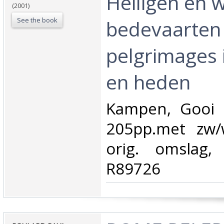
Heiligen en 
(2001)
See the book
bedevaarten
pelgrimages 
en heden‎
‎Kampen, Gooi 
205pp.met zw/w
orig. omslag,
R89726‎