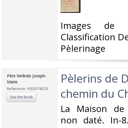
‎Images de P
Classification D
Pèlerinage‎
‎Pèlerins de 
‎Père Verlinde Joseph-
Marie‎
chemin du Chr
Reference : R320178270
See the book
‎La Maison de 
non daté. In-8