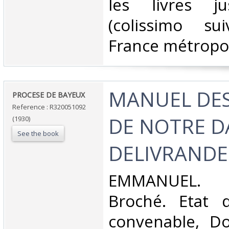
les livres j
(colissimo su
France métropoli
‎MANUEL DES
‎PROCESE DE BAYEUX‎
Reference : R320051092
DE NOTRE D
(1930)
See the book
DELIVRANDE.
‎EMMANUEL. 1
Broché. Etat d
convenable, Dos