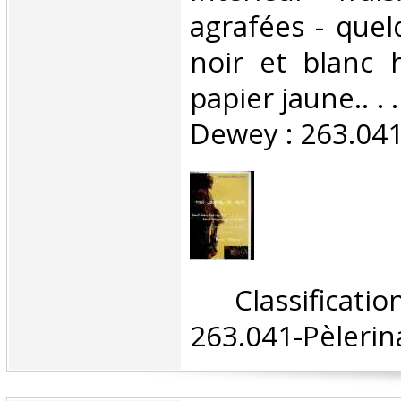
agrafées - quel
noir et blanc 
papier jaune.. . .
Dewey : 263.041
‎ Classifica
263.041-Pèlerin