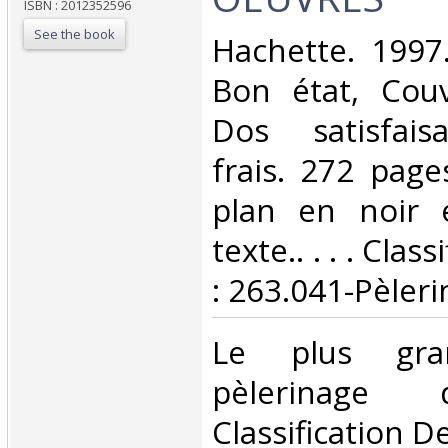
ISBN : 2012352596
See the book
‎Hachette. 1997
Bon état, Couv
Dos satisfaisa
frais. 272 pages
plan en noir 
texte.. . . . Cla
: 263.041-Pèleri
‎Le plus gr
pèlerinage
Classification D