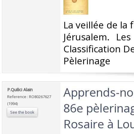
‎La veillée de la 
Jérusalem. Les 
Classification D
Pèlerinage‎
‎Apprends-nou
‎P.Quilici Alain‎
Reference : RO80267627
86e pèlerina
(1994)
See the book
Rosaire à Lo