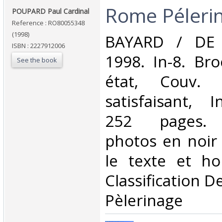
‎Rome Pélerin
‎POUPARD Paul Cardinal‎
Reference : RO80055348
(1998)
‎BAYARD / DE
ISBN : 2227912006
1998. In-8. Br
See the book
état, Couv. 
satisfaisant, I
252 pages. 
photos en noir 
le texte et hor
Classification D
Pèlerinage‎