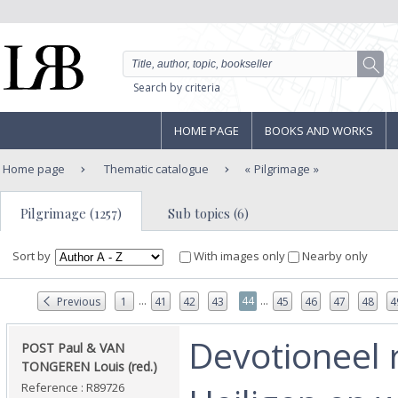
Search by criteria
HOME PAGE
BOOKS AND WORKS
Home page
Thematic catalogue
Pilgrimage
Pilgrimage (1257)
Sub topics (6)
Sort by
With images only
Nearby only
...
...
44
Previous
1
41
42
43
45
46
47
48
4
‎Devotioneel r
‎POST Paul & VAN
TONGEREN Louis (red.)‎
Reference : R89726