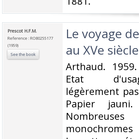
1881.‎
‎Le voyage d
‎Prescot H.F.M.‎
Reference : RO80255177
au XVe siècle‎
(1959)
See the book
‎Arthaud. 1959.
Etat d'us
légèrement pas
Papier jauni
Nombreuses i
monochromes 