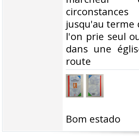
circonstanc
jusqu'au terme
l'on prie seul o
dans une égli
route‎
‎Bom estado‎