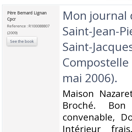
‎Mon journal 
‎Père Bernard Lignan
Cpcr‎
Saint-Jean-Pi
Reference : R100088807
(2009)
See the book
Saint-Jacque
Compostelle 
mai 2006).‎
‎Maison Nazaret
Broché. Bon 
convenable, Dos
Intérieur fra