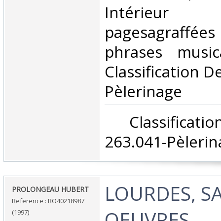
Intérieur
pagesagraffée
phrases music
Classification D
Pèlerinage‎
‎ Classifica
263.041-Pèlerin
‎LOURDES, SA
‎PROLONGEAU HUBERT‎
Reference : RO40218987
OEUVRES‎
(1997)