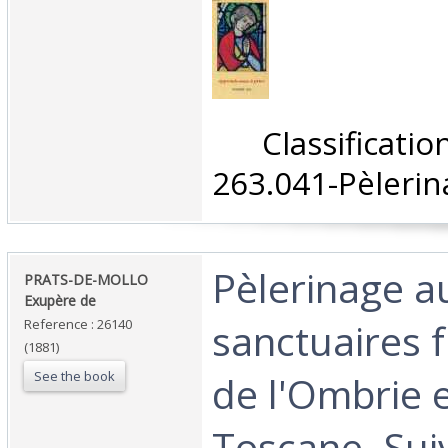
‎ Classifica
263.041-Pèlerin
‎Pèlerinage a
‎PRATS-DE-MOLLO
Exupère de ‎
sanctuaires f
Reference : 26140
(1881)
See the book
de l'Ombrie e
Toscane. Suiv