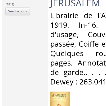
JERUSALEM‎
(1919)
See the book
‎Librairie de l'
1919. In-16. 
d'usage, Couv
passée, Coiffe 
Quelques rou
pages. Annota
de garde.. . . .
Dewey : 263.041