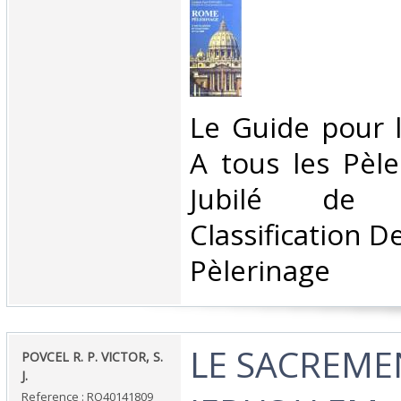
‎Le Guide pour 
A tous les Pèl
Jubilé de 
Classification D
Pèlerinage‎
‎LE SACREME
‎POVCEL R. P. VICTOR, S.
J.‎
Reference : RO40141809