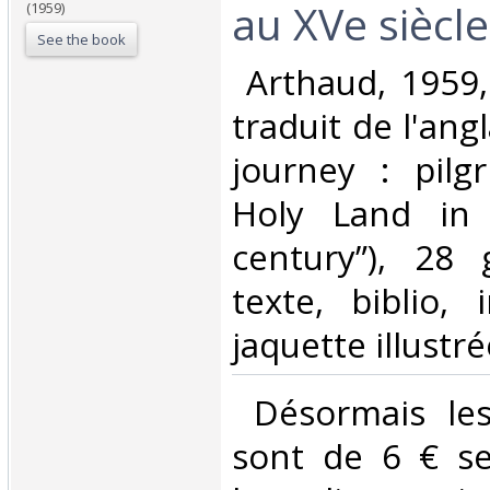
au XVe siècle.
(1959)
See the book
‎ Arthaud, 1959,
traduit de l'ang
journey : pilg
Holy Land in 
century”), 28 
texte, biblio, 
jaquette illustré
‎ Désormais les
sont de 6 € s