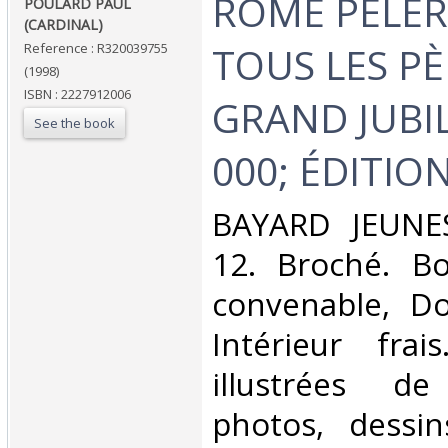
‎ROME PELER
‎POULARD PAUL
(CARDINAL)‎
TOUS LES PÈ
Reference : R320039755
(1998)
ISBN : 2227912006
GRAND JUBIL
See the book
000; ÉDITION
‎BAYARD JEUNES
12. Broché. Bo
convenable, Dos
Intérieur fra
illustrées d
photos, dessi