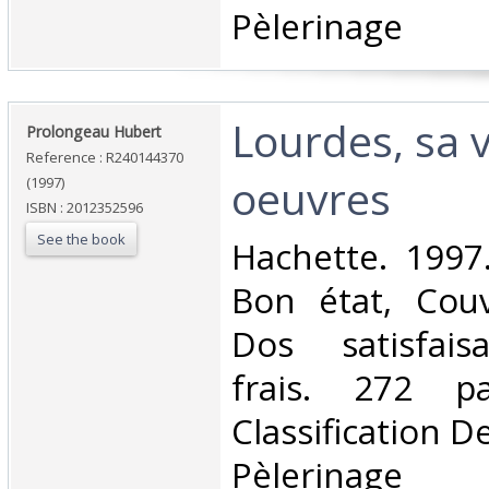
Pèlerinage‎
‎Lourdes, sa v
‎Prolongeau Hubert‎
Reference : R240144370
oeuvres‎
(1997)
ISBN : 2012352596
See the book
‎Hachette. 1997
Bon état, Couv
Dos satisfaisa
frais. 272 p
Classification D
Pèlerinage‎