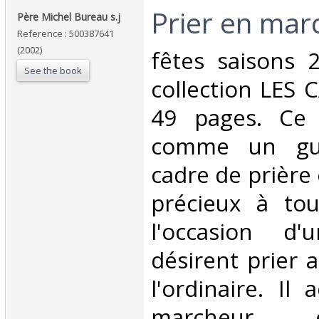
‎Prier en mar
‎Père Michel Bureau s.j‎
Reference : 500387641
(2002)
‎fêtes saisons
See the book
collection LES 
49 pages. Ce 
comme un gui
cadre de prière 
précieux à to
l'occasion d'
désirent prier 
l'ordinaire. Il
marcheur 