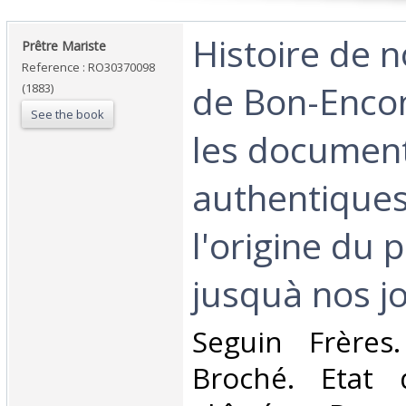
‎Histoire de
‎Prêtre Mariste‎
Reference : RO30370098
de Bon-Encon
(1883)
See the book
les documen
authentiques
l'origine du 
jusquà nos jo
‎Seguin Frères
Broché. Etat d