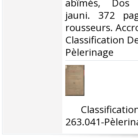
abîmés, Dos 
jauni. 372 pa
rousseurs. Accroc
Classification D
Pèlerinage‎
‎ Classifica
263.041-Pèlerin