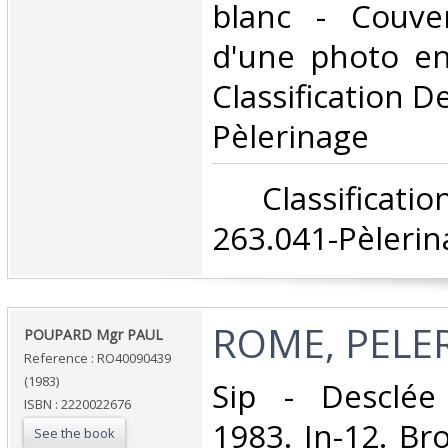
blanc - Couver
d'une photo en 
Classification D
Pèlerinage‎
‎ Classifica
263.041-Pèlerin
‎ROME, PELE
‎POUPARD Mgr PAUL‎
Reference : RO40090439
(1983)
‎Sip - Desclé
ISBN : 2220022676
1983. In-12. Br
See the book