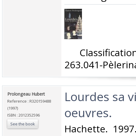
‎ Classifica
263.041-Pèlerin
‎Lourdes sa v
‎Prolongeau Hubert‎
Reference : R320159488
oeuvres.‎
(1997)
ISBN : 2012352596
See the book
‎Hachette. 1997