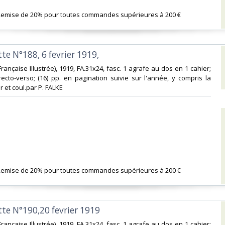
 Remise de 20% pour toutes commandes supérieures à 200 €‎
tte N°188, 6 fevrier 1919,‎
on Française Illustrée), 1919, FA.31x24, fasc. 1 agrafe au dos en 1 cahier;
l recto-verso; (16) pp. en pagination suivie sur l'année, y compris la
ir et coul.par P. FALKE‎
 Remise de 20% pour toutes commandes supérieures à 200 €‎
tte N°190,20 fevrier 1919‎
on Française Illustrée), 1919, FA.31x24, fasc. 1 agrafe au dos en 1 cahier;