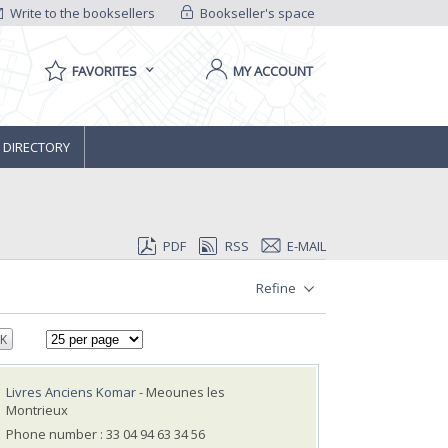
Write to the booksellers
Bookseller's space
FAVORITES
MY ACCOUNT
 DIRECTORY
PDF
RSS
E-MAIL
Refine
K
Livres Anciens Komar
- Meounes les
Montrieux
Phone number : 33 04 94 63 34 56