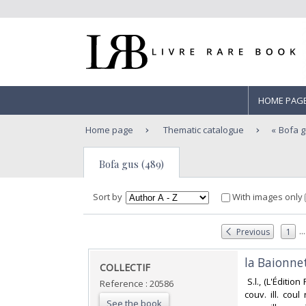
HOME PAG
Home page
Thematic catalogue
Bofa 
Bofa gus (489)
Sort by
With images only
...
Previous
1
‎la Baionne
‎COLLECTIF‎
‎ S.l., (L'Éditi
Reference : 20586
couv. ill. cou
See the book