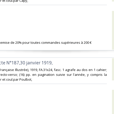
ir et coul.par Capy,‎
 Remise de 20% pour toutes commandes supérieures à 200 €‎
tte N°187,30 janvier 1919,‎
on Française Illustrée), 1919, FA.31x24, fasc. 1 agrafe au dos en 1 cahier;
l recto-verso; (16) pp. en pagination suivie sur l'année, y compris la
ir et coul.par Poulbot,‎