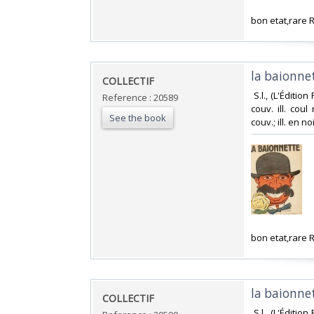
‎bon etat,rare
‎la baionne
‎COLLECTIF‎
‎ S.l., (L'Éditi
Reference : 20589
couv. ill. cou
See the book
couv.; ill. en no
‎bon etat,rare
‎la baionne
‎COLLECTIF‎
‎ S.l., (L'Éditi