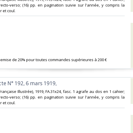
l recto-verso; (16) pp. en pagination suivie sur l'année, y compris la
r et coul.‎
 Remise de 20% pour toutes commandes supérieures à 200 €‎
tte N° 192, 6 mars 1919,‎
on Française Illustrée), 1919, FA.31x24, fasc. 1 agrafe au dos en 1 cahier;
l recto-verso; (16) pp. en pagination suivie sur l'année, y compris la
r et coul.‎