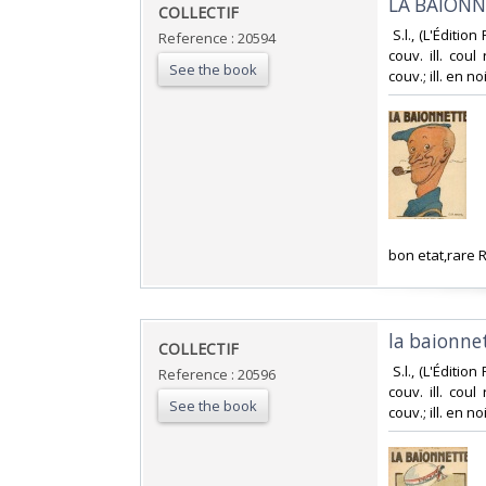
‎LA BAIONN
‎COLLECTIF‎
‎ S.l., (L'Éditi
Reference : 20594
couv. ill. cou
See the book
couv.; ill. en n
‎bon etat,rare
‎la baionne
‎COLLECTIF‎
‎ S.l., (L'Éditi
Reference : 20596
couv. ill. cou
See the book
couv.; ill. en no