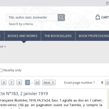
CART
Search by criteria
E
BOOKS AND WORKS
THE BOOKSELLERS
BOOK PROFESSIONS
gus
Nearby only
...
9
Exact page number ?
6
7
8
20
Next
O
tte N°183, 2 janvier 1919‎
on Française Illustrée), 1919, FA.31x24, fasc. 1 agrafe au dos en 1 cahier;
l recto-verso; (16) pp. en pagination suivie sur l'année, y compris la