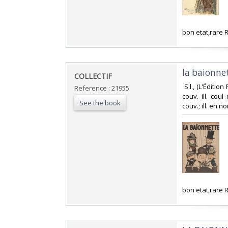
‎bon etat,rare
‎la baionne
‎COLLECTIF‎
‎ S.l., (L'Éditi
Reference : 21955
couv. ill. cou
See the book
couv.; ill. en noi
‎bon etat,rare