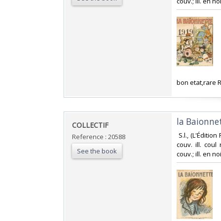
couv.; ill. en no
‎bon etat,rare
‎la Baionne
‎COLLECTIF‎
‎ S.l., (L'Éditi
Reference : 20588
couv. ill. cou
See the book
couv.; ill. en no