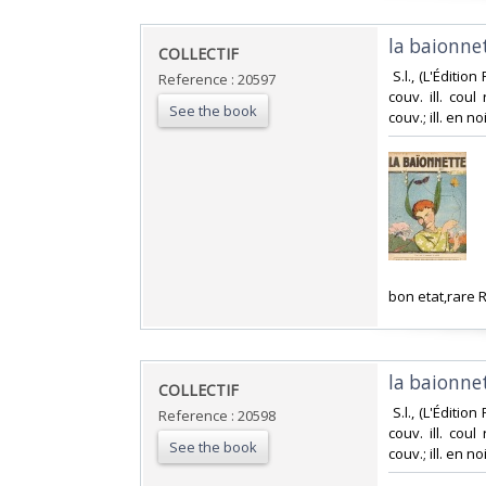
‎la baionne
‎COLLECTIF‎
‎ S.l., (L'Éditi
Reference : 20597
couv. ill. cou
See the book
couv.; ill. en noi
‎bon etat,rare
‎la baionne
‎COLLECTIF‎
‎ S.l., (L'Éditi
Reference : 20598
couv. ill. cou
See the book
couv.; ill. en noi