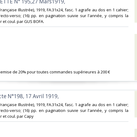
ETTE N° 195,27 Mars1919,‎
on Française Illustrée), 1919, FA.31x24, fasc. 1 agrafe au dos en 1 cahier;
l recto-verso; (16) pp. en pagination suivie sur l'année, y compris la
oir et coul. par GUS BOFA.‎
 Remise de 20% pour toutes commandes supérieures à 200 €‎
tte N°198, 17 Avril 1919,‎
on Française Illustrée), 1919, FA.31x24, fasc. 1 agrafe au dos en 1 cahier;
l recto-verso; (16) pp. en pagination suivie sur l'année, y compris la
ir et coul. par Capy‎