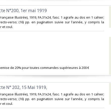
tte N°200, 1er mai 1919‎
on Française Illustrée), 1919, FA.31x24, fasc. 1 agrafe au dos en 1 cahier;
l recto-verso; (16) pp. en pagination suivie sur l'année, y compris la
r et coul. ‎
 Remise de 20% pour toutes commandes supérieures à 200 €‎
tte N° 202, 15 Mai 1919, ‎
on Française Illustrée), 1919, FA.31x24, fasc. 1 agrafe au dos en 1 cahier;
l recto-verso; (16) pp. en pagination suivie sur l'année, y compris la
r et coul. ‎