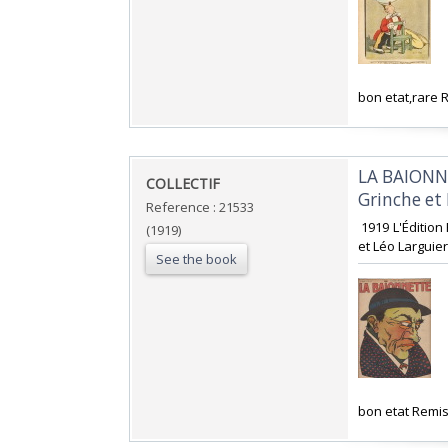
‎bon etat,rare
‎LA BAIONN
‎COLLECTIF‎
Grinche et 
Reference : 21533
‎ 1919 L'Éditio
(1919)
et Léo Larguier
See the book
‎bon etat Remi