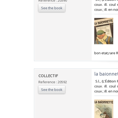
Reference : 20590
couv. ill. cou
See the book
couv.; ill. en noi
‎bon etat,rare
‎la baionne
‎COLLECTIF‎
‎ S.l., (L'Éditi
Reference : 20592
couv. ill. cou
See the book
couv.; ill. en noi