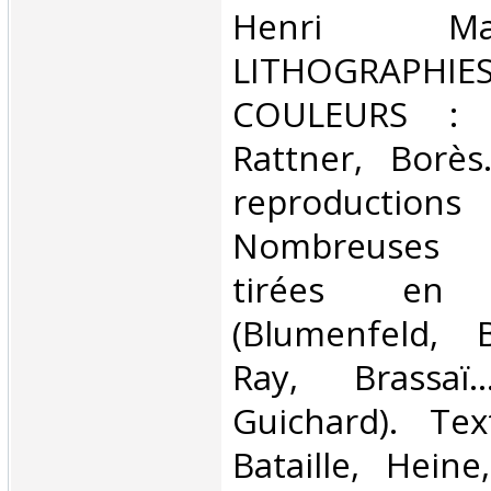
Henri Ma
LITHOGRA
COULEURS : L
Rattner, Borè
reproduction
Nombreuses p
tirées en h
(Blumenfeld, 
Ray, Brassa
Guichard). Te
Bataille, Heine