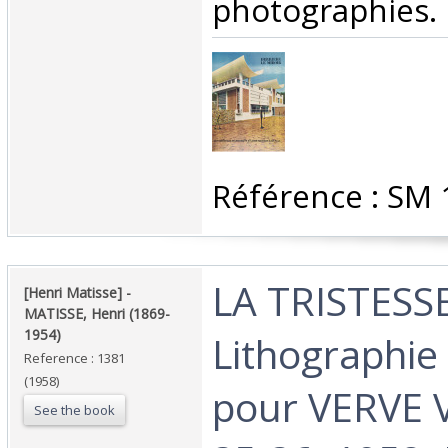
photographies. ‎
‎Référence : SM 
‎LA TRISTESS
‎[Henri Matisse] - ‎
‎MATISSE, Henri (1869-
1954)‎
Lithographie
Reference : 1381
(1958)
pour VERVE Vo
See the book