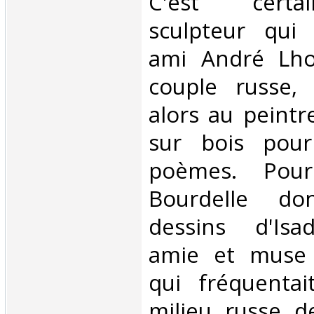
C'est certa
sculpteur qui 
ami André Lho
couple russe,
alors au peintr
sur bois pour 
poèmes. Pour
Bourdelle do
dessins d'Isa
amie et muse 
qui fréquentait
milieu russe d