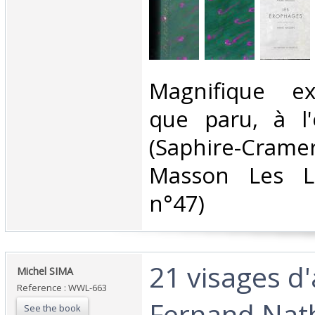
‎Magnifique ex
que paru, à l'
(Saphire-Cr
Masson Les Liv
n°47)‎
‎21 visages d'
‎Michel SIMA‎
Reference : WWL-663
Fernand Nath
See the book