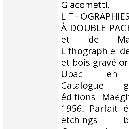
Giacomet
LITHOGRAPHIE
À DOUBLE PAGE
et de Mar
Lithographie d
et bois gravé or
Ubac en c
Catalogue g
éditions Maeg
1956. Parfait é
etchings 