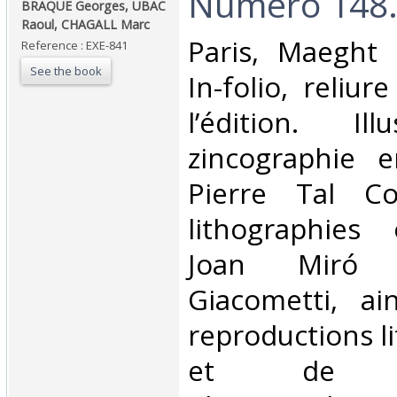
Numéro 148.
BRAQUE Georges, UBAC
Raoul, CHAGALL Marc ‎
‎Paris, Maeght 
Reference : EXE-841
See the book
In-folio, reliu
l’édition. Il
zincographie 
Pierre Tal C
lithographies 
Joan Miró 
Giacometti, a
reproductions l
et de no