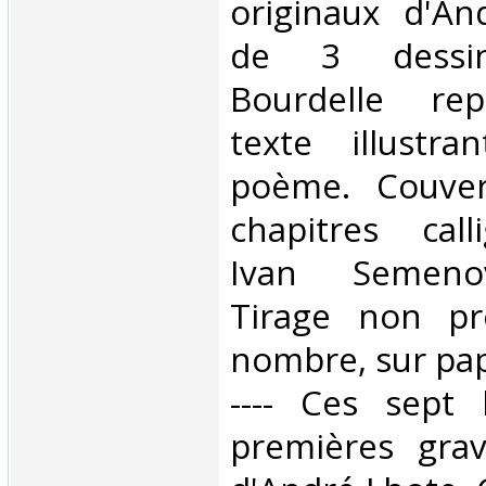
originaux d'A
de 3 dessin
Bourdelle rep
texte illustra
poème. Couvert
chapitres call
Ivan Semenov
Tirage non pré
nombre, sur papi
---- Ces sept 
premières gra