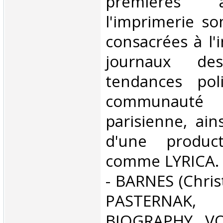
premières
l'imprimerie so
consacrées à l'
journaux des
tendances pol
communau
parisienne, ain
d'une producti
comme LYRICA. B
- BARNES (Chris
PASTERNAK, 
BIOGRAPHY, VO