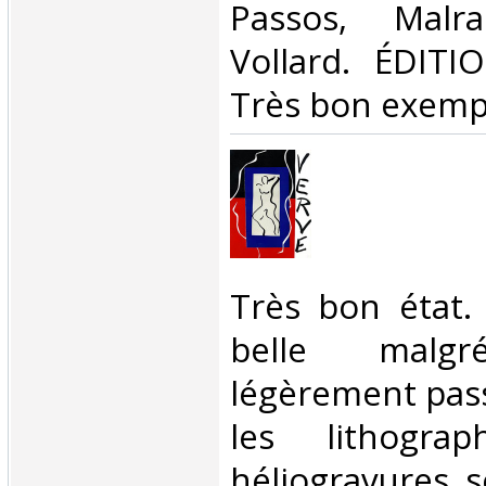
Passos, Malra
Vollard. ÉDITI
Très bon exempla
‎Très bon état.
belle mal
légèrement passé
les lithogra
héliogravures s