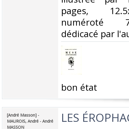
pages, 12.5
numéroté 7
dédicacé par l'au
‎bon état‎
‎LES ÉROPHA
‎[André Masson] - ‎
‎MAUROIS, André - André
MASSON‎