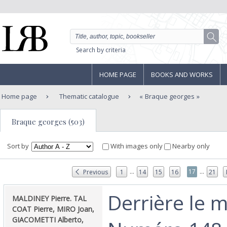
Search by criteria
HOME PAGE
BOOKS AND WORKS
Home page
Thematic catalogue
Braque georges
Braque georges (503)
Sort by
With images only
Nearby only
...
...
17
Previous
1
14
15
16
21
‎Derrière le m
‎MALDINEY Pierre. TAL
COAT Pierre, MIRO Joan,
GIACOMETTI Alberto,