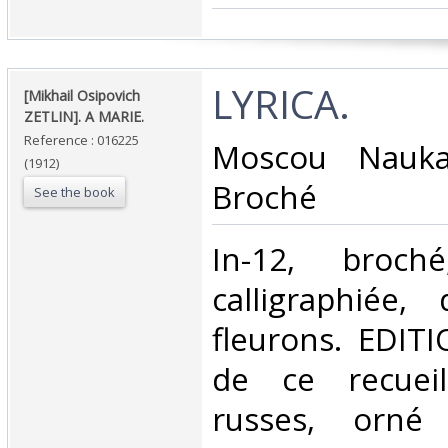
‎LYRICA.‎
‎[Mikhail Osipovich
ZETLIN]. A MARIE. ‎
Reference : 016225
‎Moscou Nauk
(1912)
Broché ‎
See the book
‎In-12, broch
calligraphiée
fleurons. EDIT
de ce recuei
russes, orn