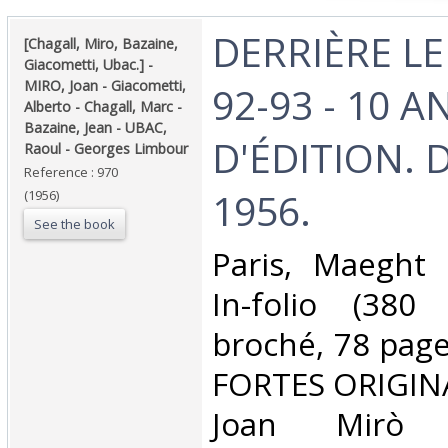
‎DERRIÈRE L
‎[Chagall, Miro, Bazaine,
Giacometti, Ubac.] - ‎
‎MIRO, Joan - Giacometti,
92-93 - 10 A
Alberto - Chagall, Marc -
Bazaine, Jean - UBAC,
D'ÉDITION. 
Raoul - Georges Limbour‎
Reference : 970
1956.‎
(1956)
See the book
‎Paris, Maeght 
In-folio (38
broché, 78 pag
FORTES ORIGINA
Joan Mirò 