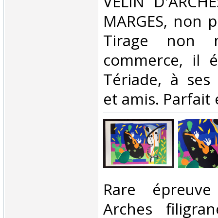
VÉLIN D'ARCH
MARGES, non pl
Tirage non 
commerce, il é
Tériade, à ses 
et amis. Parfait é
‎Rare épreuv
Arches filigra