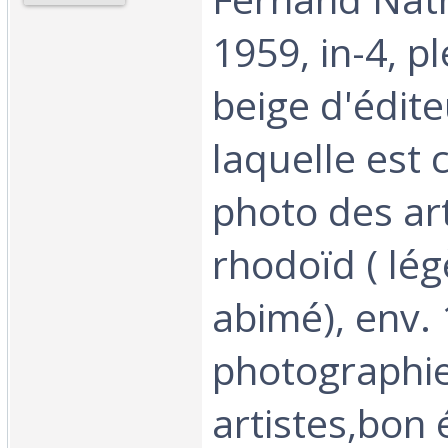
1959, in-4, pl
beige d'édite
laquelle est 
photo des art
rhodoïd ( lé
abimé), env.
photographi
artistes,bon é