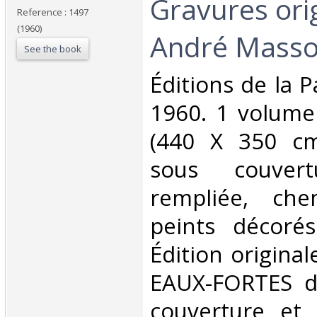
Gravures orig
Reference : 1497
(1960)
André Masson
See the book
‎Éditions de la P
1960. 1 volume 
(440 X 350 cm)
sous couvertu
rempliée, che
peints décorés
Édition original
EAUX-FORTES d
couverture et