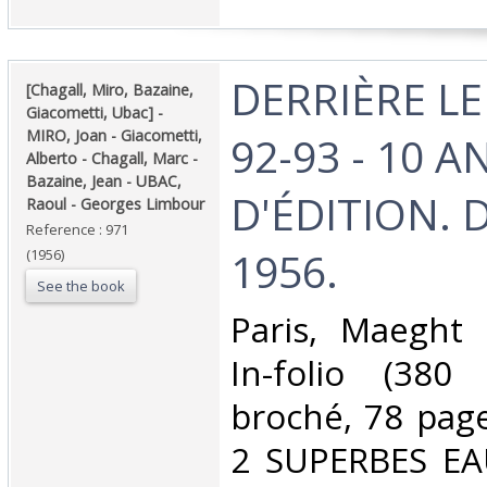
‎DERRIÈRE L
‎[Chagall, Miro, Bazaine,
Giacometti, Ubac] - ‎
‎MIRO, Joan - Giacometti,
92-93 - 10 A
Alberto - Chagall, Marc -
Bazaine, Jean - UBAC,
D'ÉDITION. 
Raoul - Georges Limbour‎
Reference : 971
1956.‎
(1956)
See the book
‎Paris, Maeght 
In-folio (38
broché, 78 page
2 SUPERBES EA