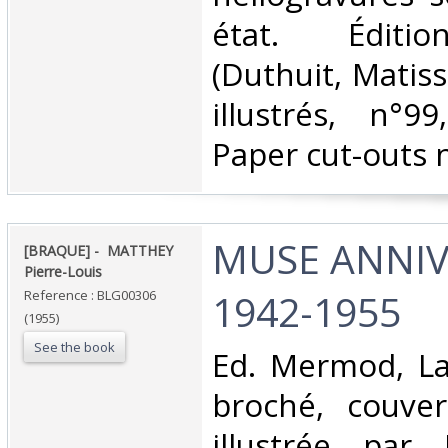
état. Éditio
(Duthuit, Matis
illustrés, n°9
Paper cut-outs n°
‎MUSE ANNIV
‎[BRAQUE] - ‎ ‎MATTHEY
Pierre-Louis‎
1942-1955‎
Reference : BLG00306
(1955)
See the book
‎Ed. Mermod, L
broché, couver
illustrée par