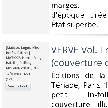
marges. Li
d'époque tirée
État superbe.‎
‎VERVE Vol. I 
‎[Matisse, Léger, Miro,
Borès, Rattner] - ‎
‎MATISSE, Henri - Gide,
(couverture d
Bataille, Caillois,
Michaux, Vollard, etc.‎
‎Éditions de l
Reference : 1301
(1937)
Tériade, Paris 
See the book
petit in-fo
couverture ill