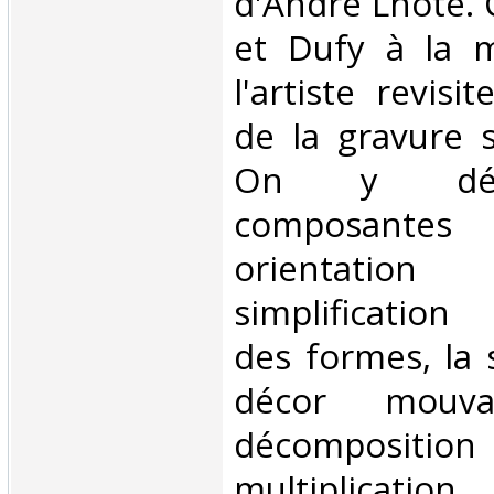
d'André Lhote.
et Dufy à la 
l'artiste revisi
de la gravure s
On y déc
composant
orientation 
simplificatio
des formes, la 
décor mouv
décomposi
multiplicat