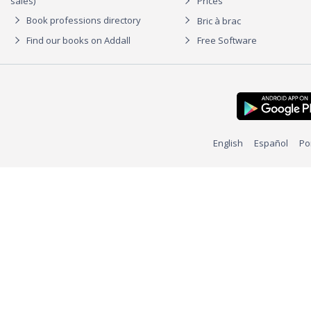
sales)
Prices
Book professions directory
Bric à brac
Find our books on Addall
Free Software
English
Español
Po