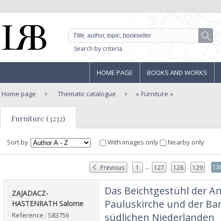
Search by criteria
HOME PAGE
BOOKS AND WORKS
Home page
Thematic catalogue
Furniture
Furniture (3232)
Sort by
With images only
Nearby only
...
13
Previous
1
127
128
129
‎Das Beichtgestühl der A
‎ZAJADACZ-
Pauluskirche und der Bar
HASTENRATH Salome‎
Reference : S83756
südlichen Niederlanden‎