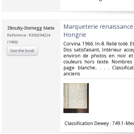
‎Marqueterie renaissance
‎Zlinszky-Sternegg Maria‎
Hongrie‎
Reference : R300294224
(1966)
‎Corvina. 1966. In-8. Relié toilé.
Dos satisfaisant, Intérieur ac
See the book
environ de photos en noir et
couleurs hors texte. Nombres 
page blanche.. . . . Classifi
anciens‎
‎ Classification Dewey : 749.1-Me