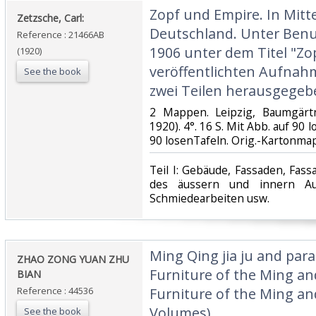
‎Zopf und Empire. In Mitt
‎Zetzsche, Carl:‎
Deutschland. Unter Benu
Reference : 21466AB
1906 unter dem Titel "Zo
(1920)
veröffentlichten Aufna
See the book
zwei Teilen herausgegebe
‎2 Mappen. Leipzig, Baumgärtn
1920). 4°. 16 S. Mit Abb. auf 90 l
90 losenTafeln. Orig.-Kartonmap
‎Teil I: Gebäude, Fassaden, Fassa
des äussern und innern Aus
Schmiedearbeiten usw.‎
‎Ming Qing jia ju and paral
‎ZHAO ZONG YUAN ZHU
Furniture of the Ming an
BIAN‎
Reference : 44536
Furniture of the Ming an
Volumes) ‎
See the book