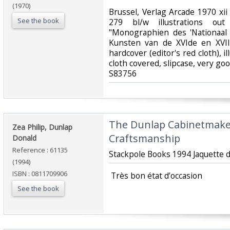
(1970)
‎Brussel, Verlag Arcade 1970 xi
See the book
279 bl/w illustrations ou
"Monographien des 'Nationaal
Kunsten van de XVIde en XVII
hardcover (editor's red cloth), i
cloth covered, slipcase, very goo
S83756‎
‎The Dunlap Cabinetmaker
‎Zea Philip, Dunlap
Craftsmanship‎
Donald‎
Reference : 61135
‎Stackpole Books 1994 Jaquette d
(1994)
ISBN : 0811709906
‎ Très bon état d’occasion ‎
See the book