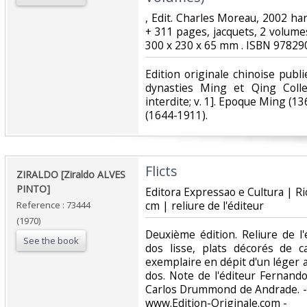
‎, Edit. Charles Moreau, 2002 ha
+ 311 pages, jacquets, 2 volumes :
300 x 230 x 65 mm . ISBN 97829
‎Edition originale chinoise pub
dynasties Ming et Qing Coll
interdite; v. 1]. Epoque Ming (13
(1644-1911).‎
‎Flicts‎
‎ZIRALDO [Ziraldo ALVES
PINTO]‎
‎Editora Expressao e Cultura | Ri
cm | reliure de l'éditeur‎
Reference : 73444
(1970)
‎Deuxième édition. Reliure de l
See the book
dos lisse, plats décorés de c
exemplaire en dépit d'un léger 
dos. Note de l'éditeur Fernand
Carlos Drummond de Andrade. - 
www.Edition-Originale.com -‎