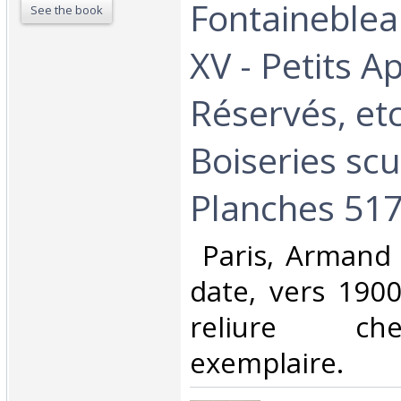
Fontainebleau
See the book
XV - Petits 
Réservés, etc
Boiseries scu
Planches 517 
‎ Paris, Armand
date, vers 190
reliure ch
exemplaire.‎