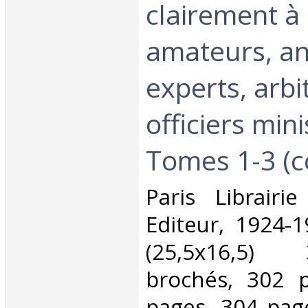
clairement à 
amateurs, an
experts, arbi
officiers mini
Tomes 1-3 (co
‎Paris Librair
Editeur, 1924-
(25,5x16,5)
brochés, 302 p
pages, 304 pag