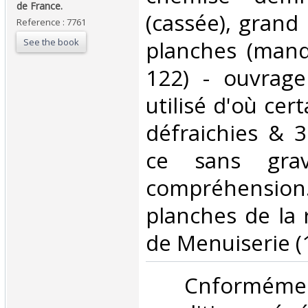
de France. ‎
(cassée), grand 
Reference : 7761
See the book
planches (manq
122) - ouvrage
utilisé d'où cer
défraichies & 3
ce sans grav
compréhension.
planches de la 
de Menuiserie (1
‎ Cnformé