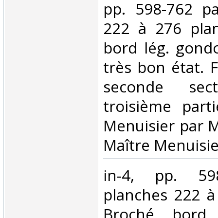
pp. 598-762 pa
222 à 276 plan
bord lég. gond
très bon état. F
seconde sec
troisième part
Menuisier par M.
Maître Menuisier
‎in-4, pp. 59
planches 222 à
Broché, bord 