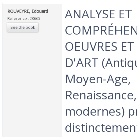
‎ANALYSE ET
‎ROUVEYRE, Edouard ‎
Reference : 23665
COMPRÉHEN
See the book
OEUVRES ET
D'ART (Antiqu
Moyen-Age,
Renaissance
modernes) p
distinctemen