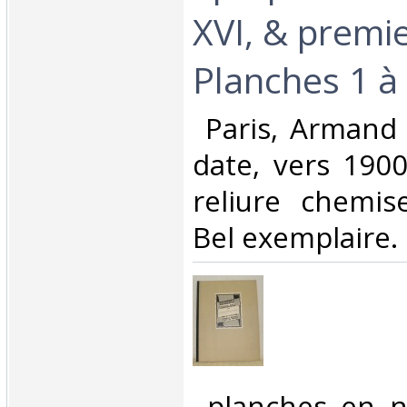
XVI, & premi
Planches 1 à 
‎ Paris, Armand
date, vers 190
reliure chemise
Bel exemplaire.‎
‎ planches en n