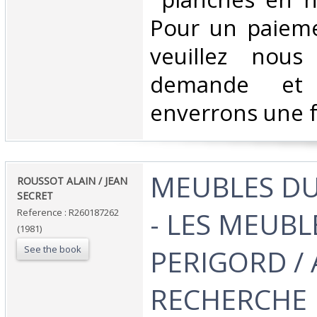
Pour un paieme
veuillez nous
demande et
enverrons une f
‎MEUBLES D
‎ROUSSOT ALAIN / JEAN
SECRET‎
- LES MEUBL
Reference : R260187262
(1981)
See the book
PERIGORD / 
RECHERCHE 