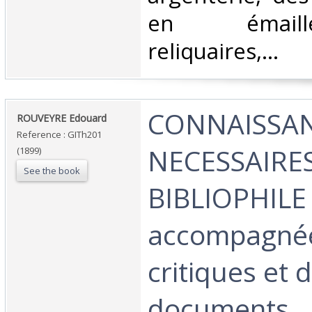
en émaill
reliquaires,... ‎
‎CONNAISSA
‎ROUVEYRE Edouard‎
Reference : GITh201
NECESSAIRE
(1899)
See the book
BIBLIOPHILE
accompagnée
critiques et 
documents