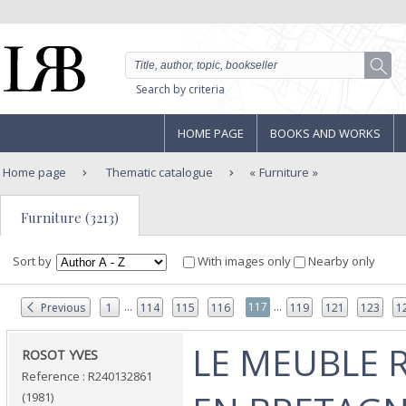
Search by criteria
HOME PAGE
BOOKS AND WORKS
Home page
Thematic catalogue
Furniture
Furniture (3213)
Sort by
With images only
Nearby only
...
...
117
Previous
1
114
115
116
119
121
123
1
‎LE MEUBLE 
‎ROSOT YVES‎
Reference : R240132861
(1981)