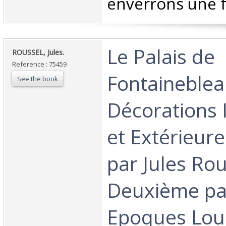
enverrons une f
‎Le Palais de
‎ROUSSEL, Jules.‎
Reference : 75459
Fontaineblea
See the book
Décorations 
et Extérieure
par Jules Rou
Deuxième par
Epoques Loui