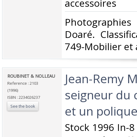
accessoires‎
‎Photographi
Doaré. Classifi
749-Mobilier et 
‎Jean-Remy M
‎ROUBINET & NOLLEAU‎
Reference : 2103
seigneur du
(1996)
ISBN : 2234026237
et un polique
See the book
‎Stock 1996 In-8