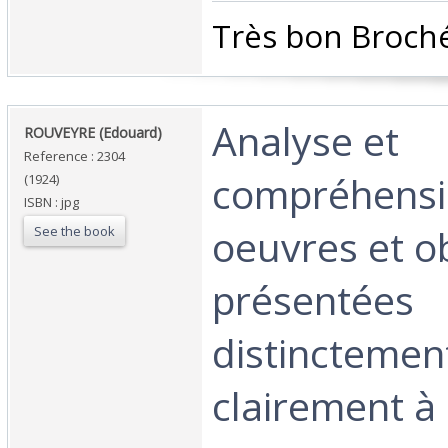
‎Très bon Broché
‎Analyse et
‎ROUVEYRE (Edouard)‎
Reference : 2304
compréhensi
(1924)
ISBN : jpg
oeuvres et ob
See the book
présentées
distinctemen
clairement à 