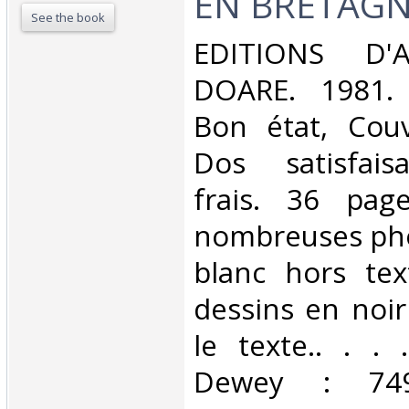
EN BRETAGNE
See the book
‎EDITIONS D
DOARE. 1981. 
Bon état, Couv
Dos satisfaisa
frais. 36 pag
nombreuses pho
blanc hors tex
dessins en noir
le texte.. . . .
Dewey : 749-