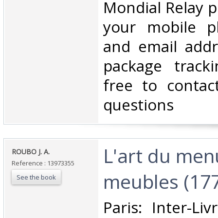
Mondial Relay po
your mobile 
and email addr
package tracki
free to contac
questions‎
‎L'art du men
‎ROUBO J. A.‎
Reference : 13973355
meubles (1772
See the book
‎Paris: Inter-Liv