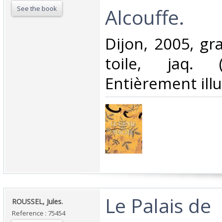
See the book
Alcouffe.‎
‎Dijon, 2005, gr
toile, jaq. 
Entièrement illu
‎Le Palais de
‎ROUSSEL, Jules.‎
Reference : 75454