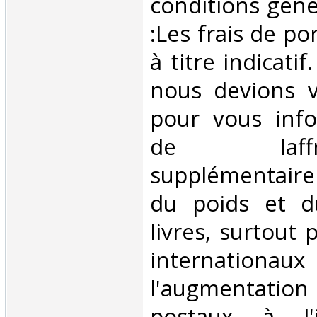
conditions géné
:Les frais de po
à titre indicatif
nous devions v
pour vous inf
de laffran
supplémentair
du poids et 
livres, surtout 
internationaux
l'augmentatio
postaux à l'in