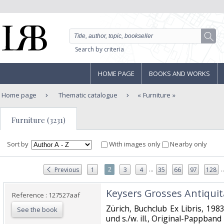
Search by criteria
HOME PAGE
BOOKS AND WORKS
Home page
Thematic catalogue
Furniture
Furniture (3231)
Sort by
With images only
Nearby only
...
..
2
Previous
1
3
4
35
66
97
128
‎Keysers Grosses Antiquit
Reference : 127527aaf
‎Zürich, Buchclub Ex Libris, 1983
See the book
und s./w. ill., Original-Pappband 