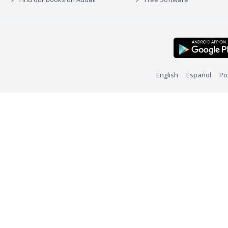
English
Español
Po