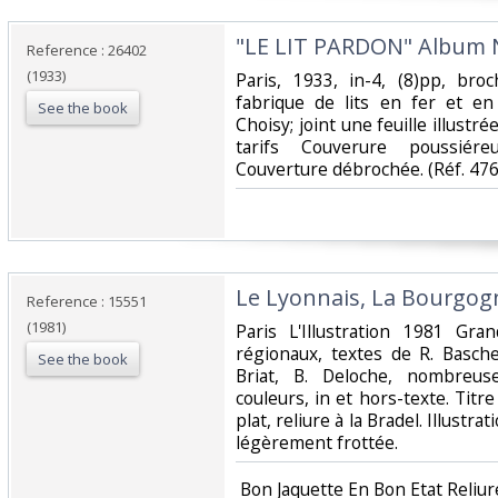
‎"LE LIT PARDON" Album N
Reference : 26402
(1933)
‎Paris, 1933, in-4, (8)pp, bro
fabrique de lits en fer et en
See the book
Choisy; joint une feuille illustré
tarifs Couverure poussiéreu
Couverture débrochée. (Réf. 476) 
‎Le Lyonnais, La Bourgog
Reference : 15551
(1981)
‎Paris L'Illustration 1981 Gr
régionaux, textes de R. Basche
See the book
Briat, B. Deloche, nombreuse
couleurs, in et hors-texte. Titr
plat, reliure à la Bradel. Illustra
légèrement frottée.‎
‎ Bon Jaquette En Bon Etat Reliur