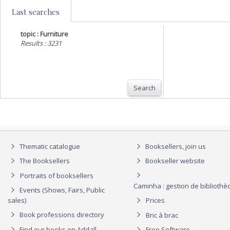
Last searches
topic : Furniture
Results : 3231
Search
Thematic catalogue
Booksellers, join us
The Booksellers
Bookseller website
Portraits of booksellers
Caminha : gestion de biblioth
Events (Shows, Fairs, Public
sales)
Prices
Book professions directory
Bric à brac
Find our books on Addall
Free Software