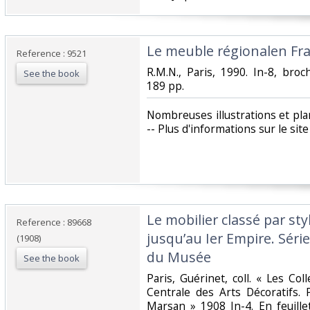
‎Le meuble régionalen Fra
Reference : 9521
‎R.M.N., Paris, 1990. In-8, bro
See the book
189 pp. ‎
‎Nombreuses illustrations et pla
-- Plus d'informations sur le sit
‎Le mobilier classé par sty
Reference : 89668
jusqu’au Ier Empire. Série
(1908)
du Musée‎
See the book
‎Paris, Guérinet, coll. « Les C
Centrale des Arts Décoratifs. 
Marsan » 1908 In-4. En feuillet