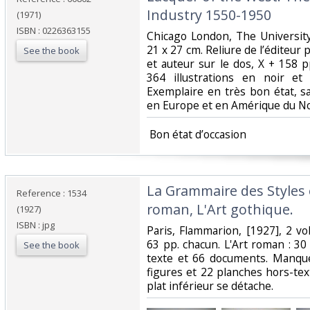
Industry 1550-1950‎
(1971)
ISBN : 0226363155
‎Chicago London, The Universit
21 x 27 cm. Reliure de l’éditeur p
See the book
et auteur sur le dos, X + 158 p
364 illustrations en noir et 
Exemplaire en très bon état, sa
en Europe et en Amérique du Nord
‎ Bon état d’occasion ‎
‎La Grammaire des Styles 
Reference : 1534
roman, L'Art gothique.‎
(1927)
ISBN : jpg
‎Paris, Flammarion, [1927], 2 v
63 pp. chacun. L'Art roman : 30
See the book
texte et 66 documents. Manque
figures et 22 planches hors-tex
plat inférieur se détache.‎