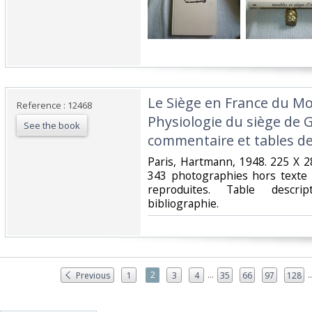
‎Le Siège en France du M
Reference : 12468
Physiologie du siège de 
See the book
commentaire et tables de 
‎Paris, Hartmann, 1948. 225 X 
343 photographies hors texte 
reproduites. Table descri
bibliographie.‎
...
..
2
Previous
1
3
4
35
66
97
128