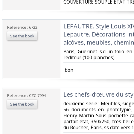
‎COUVERTURE SOUPLE ETAT TRE
‎LEPAUTRE. Style Louis XI
Reference : 6722
Lepautre. Décorations int
See the book
alcôves, meubles, cheminée
‎Paris, Guérinet s.d. in-folio en
l'éditeur (100 planches).‎
‎ bon ‎
‎Les chefs-d’œuvre du styl
Reference : CZC-7994
‎deuxième série : Meubles, sièg
See the book
56 documents en phototypie, 
Henry Martin Sous pochette ca
parfait état, 350x250, très bel ét
du Boucher, Paris, ss date vers 1