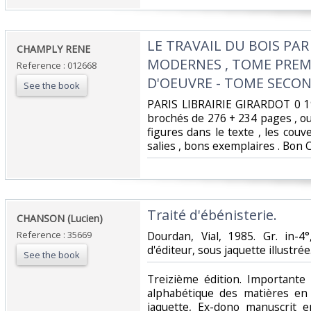
‎LE TRAVAIL DU BOIS PA
‎CHAMPLY RENE‎
MODERNES , TOME PREMIE
Reference : 012668
D'OEUVRE - TOME SECOND
See the book
‎PARIS LIBRAIRIE GIRARDOT 0 1
brochés de 276 + 234 pages , o
figures dans le texte , les cou
salies , bons exemplaires . Bon 
‎Traité d'ébénisterie.‎
‎CHANSON (Lucien)‎
Reference : 35669
‎Dourdan, Vial, 1985. Gr. in-4
d'éditeur, sous jaquette illustrée.
See the book
‎Treizième édition. Importante
alphabétique des matières en 
jaquette, Ex-dono manuscrit 