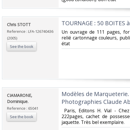
‎TOURNAGE : 50 BOITES à
‎Chris STOTT‎
Reference : LFA-126740436
‎Un ouvrage de 111 pages, for
relié cartonnage couleurs, publ
(2005)
état‎
See the book
‎Modèles de Marqueterie.
‎CIAMARONE,
Photographies Claude Ab
Dominique.‎
Reference : 65041
‎ Paris, Editons H. Vial - Ch
222pages, cachet de possesseu
See the book
jaquette. Très bel exemplaire.‎