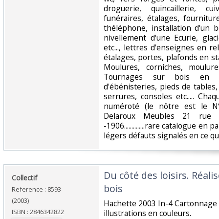
droguerie, quincaillerie, cui
funéraires, étalages, fournitu
théléphone, installation d'un b
nivellement d'une Ecurie, gla
etc..., lettres d'enseignes en r
étalages, portes, plafonds en sta
Moulures, corniches, moulur
Tournages sur bois en to
d'ébénisteries, pieds de tables
serrures, consoles etc..... Ch
numéroté (le nôtre est le N
Delaroux Meubles 21 rue 
-1906..............rare catalogue en
légers défauts signalés en ce qui
‎Du côté des loisirs. Réal
‎Collectif‎
bois‎
Reference : 8593
(2003)
‎Hachette 2003 In-4 Cartonnage
ISBN : 2846342822
illustrations en couleurs. ‎