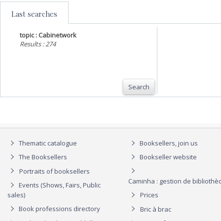
Last searches
topic : Cabinetwork
Results : 274
Search
Thematic catalogue
Booksellers, join us
The Booksellers
Bookseller website
Portraits of booksellers
Caminha : gestion de biblioth
Events (Shows, Fairs, Public
sales)
Prices
Book professions directory
Bric à brac