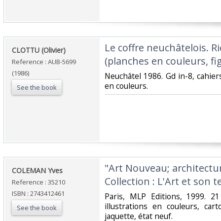
‎Le coffre neuchâtelois.
‎CLOTTU (Olivier)‎
(planches en couleurs, fig
Reference : AUB-5699
(1986)
‎Neuchâtel 1986. Gd in-8, cahie
en couleurs.‎
See the book
‎"Art Nouveau; architectur
‎COLEMAN Yves‎
Collection : L'Art et son t
Reference : 35210
ISBN : 2743412461
‎Paris, MLP Editions, 1999. 
illustrations en couleurs, ca
See the book
jaquette, état neuf.‎