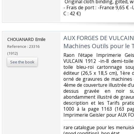
‎ Original cloth binding, gilted, w
- Frais de port : -France 9,65 € -
C : 42 €) ‎
‎AUX FORGES DE VULCAIN :
‎CHOUANARD Emile‎
Machines Outils pour le T
Reference : 23316
(1912)
‎Raon l'étape Imprimerie G
VULCAIN 1912 -in-8 demi-toile
See the book
toile bleu-roi cartonnage sou
éditeur (26,5 x 18,5 cm), 1ère
orné de gravures de machines ou
4ème de couverture illustrée d'
dessus gravée en noir su
abondamment illustré de gravur
description et les Tarifs prat
1000 à la page 1163 (163 pag
Imprimerie Geisler pour AUX FO
‎rare catalogue pour les menuisier
(good condition). bon état ‎