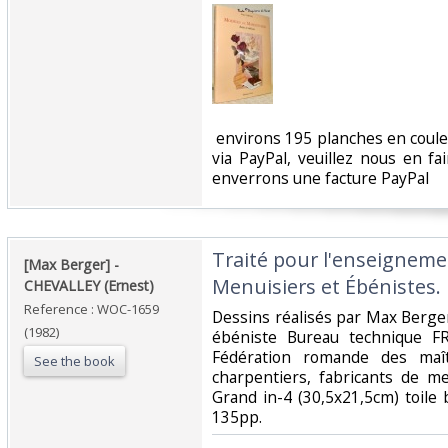
‎ environs 195 planches en coul
via PayPal, veuillez nous en f
enverrons une facture PayPal‎
‎Traité pour l'enseignem
‎[Max Berger] - ‎
Menuisiers et Ébénistes.‎
‎CHEVALLEY (Ernest)‎
Reference : WOC-1659
‎Dessins réalisés par Max Berge
(1982)
ébéniste Bureau technique FR
Fédération romande des maît
See the book
charpentiers, fabricants de m
Grand in-4 (30,5x21,5cm) toile 
135pp. ‎