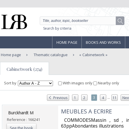
Search by criteria
HOME PAGE
BOOKS AND WORKS
Home page
Thematic catalogue
Cabinetwork
Cabinetwork (274)
Sort by
With images only
Nearby only
...
3
Previous
1
2
4
11
Nex
‎MEUBLES A ECRIRE‎
‎ Burckhardt M‎
Reference : 166241
‎ COMMODESMassin , sd , in8
63ppAbondantes illustrations ‎
See the book