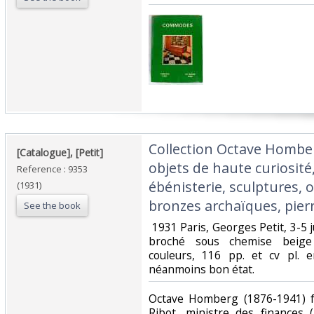
‎Collection Octave Hombe
‎[Catalogue], [Petit]‎
objets de haute curiosité
Reference : 9353
ébénisterie, sculptures, o
(1931)
bronzes archaïques, pierr
See the book
‎ 1931 Paris, Georges Petit, 3-5 
broché sous chemise beige 
couleurs, 116 pp. et cv pl. 
néanmoins bon état. ‎
‎Octave Homberg (1876-1941) f
Ribot, ministre des finances 