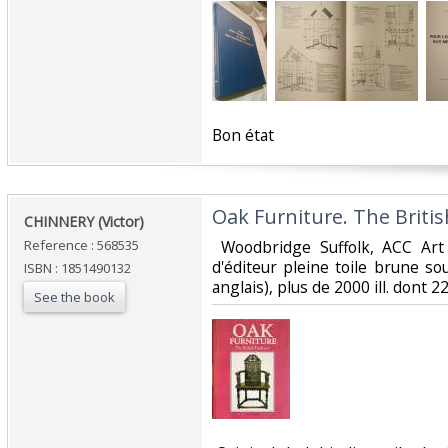
‎Bon état‎
‎Oak Furniture. The Britis
‎CHINNERY (Victor)‎
Reference : 568535
‎ Woodbridge Suffolk, ACC Art 
d'éditeur pleine toile brune sous
ISBN : 1851490132
anglais), plus de 2000 ill. dont 22
See the book