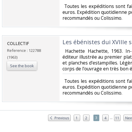
‎ Toutes les expéditions sont f
euros. Expédition quotidienne po
recommandés ou Colissimo. ‎
‎Les ébénistes dui XVIIIe si
‎COLLECTIF‎
Reference : 122788
‎ Hachette Hachette, 1963. In-
éditeur illustrée au premier plat
(1963)
et planches d'estampilles. Légèr
See the book
corps de l'ouvrage en très bon ét
‎ Toutes les expéditions sont f
euros. Expédition quotidienne po
recommandés ou Colissimo. ‎
...
3
Previous
1
2
4
11
Nex