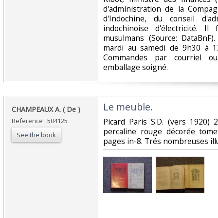
d'administration de la Compagn
d'Indochine, du conseil d'ad
indochinoise d'électricité. I
musulmans (Source: DataBnF). 
mardi au samedi de 9h30 à 1
Commandes par courriel ou 
emballage soigné. ‎
‎Le meuble.‎
‎CHAMPEAUX A. ( De )‎
Reference : 504125
‎Picard Paris S.D. (vers 1920)
percaline rouge décorée tom
See the book
pages in-8. Trés nombreuses illu