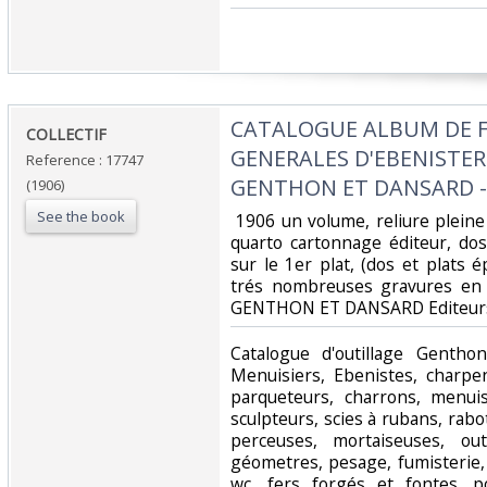
‎CATALOGUE ALBUM DE 
‎COLLECTIF‎
GENERALES D'EBENISTERI
Reference : 17747
GENTHON ET DANSARD - L
(1906)
See the book
‎ 1906 un volume, reliure plein
quarto cartonnage éditeur, dos
sur le 1er plat, (dos et plats 
trés nombreuses gravures en 
GENTHON ET DANSARD Editeurs,
‎Catalogue d'outillage Genth
Menuisiers, Ebenistes, charpen
parqueteurs, charrons, menuis
sculpteurs, scies à rubans, rabo
perceuses, mortaiseuses, ou
géometres, pesage, fumisterie,
wc, fers forgés et fontes, p