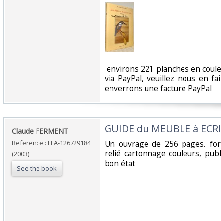
‎ environs 221 planches en coul
via PayPal, veuillez nous en f
enverrons une facture PayPal‎
‎GUIDE du MEUBLE à ECRI
‎Claude FERMENT‎
Reference : LFA-126729184
‎Un ouvrage de 256 pages, for
relié cartonnage couleurs, pub
(2003)
bon état‎
See the book