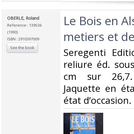
‎Le Bois en A
‎OBERLE, Roland‎
Reference : 139536
metiers et d
(1993)
ISBN : 2910397009
See the book
‎Seregenti Edit
reliure éd. sou
cm sur 26,7.
Jaquette en ét
état d’occasion.‎