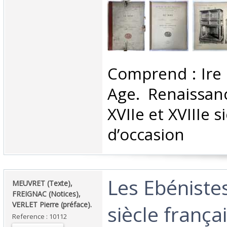
‎Comprend : Ire
Age. Renaissanc
XVIIe et XVIIIe s
d’occasion ‎
‎Les Ebéniste
‎MEUVRET (Texte),
FREIGNAC (Notices),
VERLET Pierre (préface). ‎
siècle français
Reference : 10112