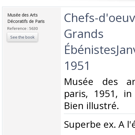
‎Chefs-d'oeu
‎Musée des Arts
Décoratifs de Paris‎
Grands
Reference : 5630
See the book
ÉbénistesJanv
1951‎
‎Musée des art
paris, 1951, in
Bien illustré.‎
‎Superbe ex. A l'