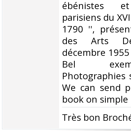
ébénistes et
parisiens du XVI
1790 '', prése
des Arts Déc
décembre 1955 à
Bel exem
Photographies 
We can send pi
book on simple r
‎Très bon Broché