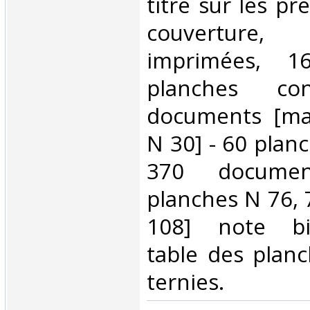
titre sur les pr
couverture, 
imprimées, 1
planches co
documents [ma
N 30] - 60 plan
370 documen
planches N 76, 7
108] note bib
table des plan
ternies.‎