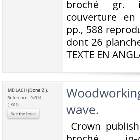
broché gr. i
couverture en 
pp., 588 reprod
dont 26 planche
TEXTE EN ANGLAI
‎Woodworkin
‎MEILACH (Dona Z.).‎
Reference : 94914
wave.‎
(1981)
See the book
‎ Crown publish
broché in-