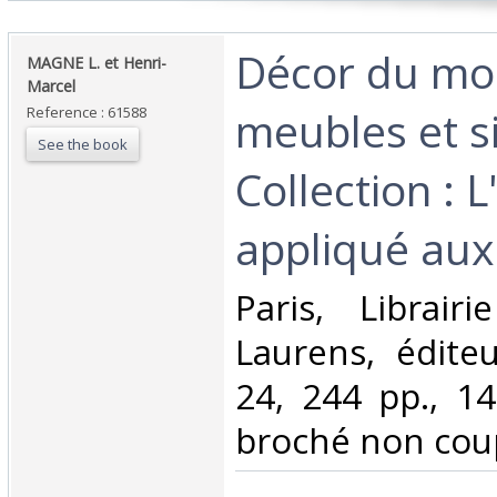
‎Décor du mob
‎MAGNE L. et Henri-
Marcel‎
meubles et s
Reference : 61588
See the book
Collection : L
appliqué aux 
‎Paris, Librair
Laurens, édite
24, 244 pp., 147
broché non coup