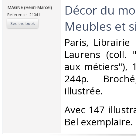
‎Décor du mob
‎MAGNE (Henri-Marcel)‎
Reference : 21041
Meubles et si
See the book
‎Paris, Librairi
Laurens (coll. 
aux métiers"), 1
244p. Broché
illustrée.‎
‎Avec 147 illustr
Bel exemplaire.‎