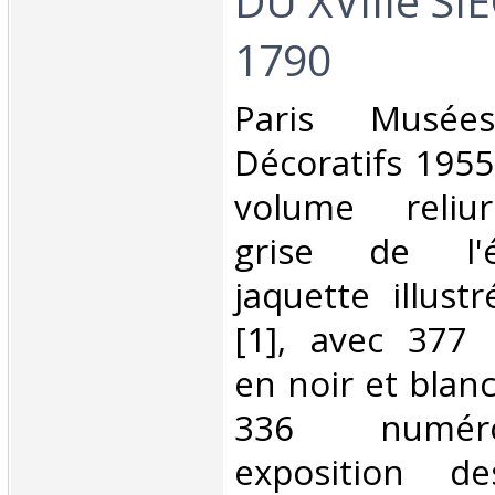
DU XVIIIe SI
1790 ‎
‎Paris Musé
Décoratifs 1955
volume reliu
grise de l'é
jaquette illust
[1], avec 377 
en noir et blan
336 numéro
exposition d