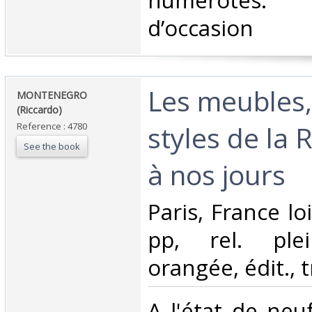
numérotés
d’occasion ‎
‎Les meubles,
‎MONTENEGRO
(Riccardo)‎
styles de la
Reference : 4780
See the book
à nos jours‎
‎Paris, France lo
pp, rel. plei
orangée, édit., t
‎A l'état de neu