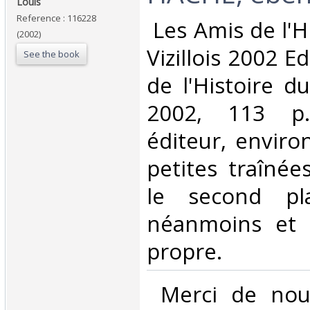
Louis‎
Reference : 116228
‎ Les Amis de l'
(2002)
Vizillois 2002 E
See the book
de l'Histoire du
2002, 113 p.
éditeur, envir
petites traînée
le second pl
néanmoins et i
propre.‎
‎ Merci de nou