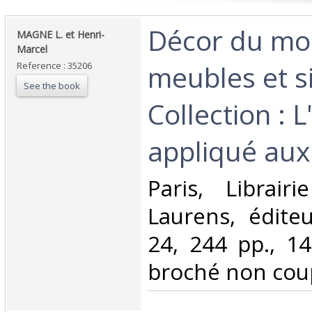
‎Décor du mob
‎MAGNE L. et Henri-
Marcel‎
meubles et s
Reference : 35206
See the book
Collection : L
appliqué aux 
‎Paris, Librair
Laurens, édite
24, 244 pp., 147
broché non coup