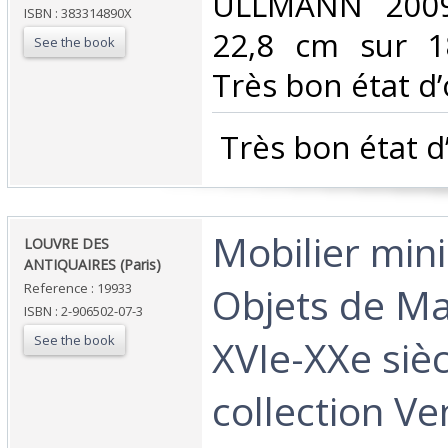
‎ULLMANN 2009
ISBN : 383314890X
22,8 cm sur 1
See the book
Très bon état d’
‎ Très bon état d
‎Mobilier min
‎LOUVRE DES
ANTIQUAIRES (Paris)‎
Objets de Maî
Reference : 19933
ISBN : 2-906502-07-3
See the book
XVIe-XXe sièc
collection Ve