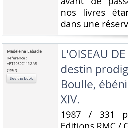
avant de passe
nos livres éta
dans une réserve
‎L'OISEAU DE
‎Madeleine Labadie‎
Reference :
ART1089C115GAR
destin prodi
(1987)
See the book
Boulle, ébéni
XIV.‎
‎1987 / 331 p
Editions RMC / 