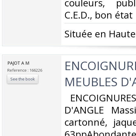
couleurs, pub
C.E.D., bon état‎
‎Située en Haut
‎ENCOIGNUR
‎PAJOT A M‎
Reference : 166226
MEUBLES D'A
See the book
‎ ENCOIGNURE
D'ANGLE Massi
cartonné, jaque
63ppAbondantes