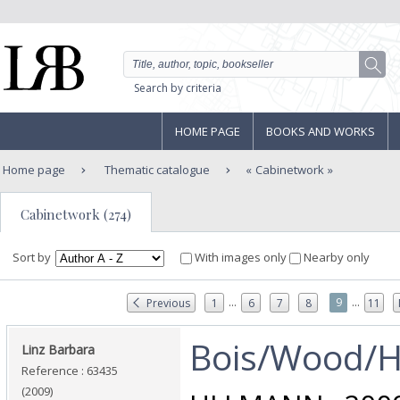
Search by criteria
HOME PAGE
BOOKS AND WORKS
Home page
Thematic catalogue
Cabinetwork
Cabinetwork (274)
Sort by
With images only
Nearby only
...
...
9
Previous
1
6
7
8
11
‎Bois/Wood/H
‎Linz Barbara‎
Reference : 63435
(2009)