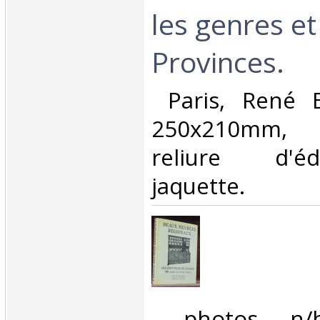
les genres et
Provinces.‎
‎ Paris, René 
250x210mm,
reliure d'é
jaquette. ‎
‎ photos n/