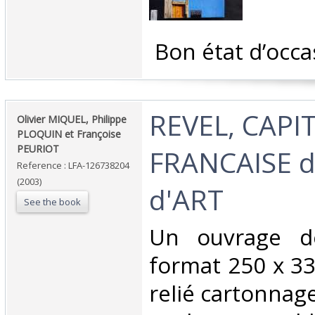
‎ Bon état d’occa
‎REVEL, CAPI
‎Olivier MIQUEL, Philippe
PLOQUIN et Françoise
PEURIOT‎
FRANCAISE 
Reference : LFA-126738204
(2003)
d'ART‎
See the book
‎Un ouvrage d
format 250 x 33
relié cartonnag