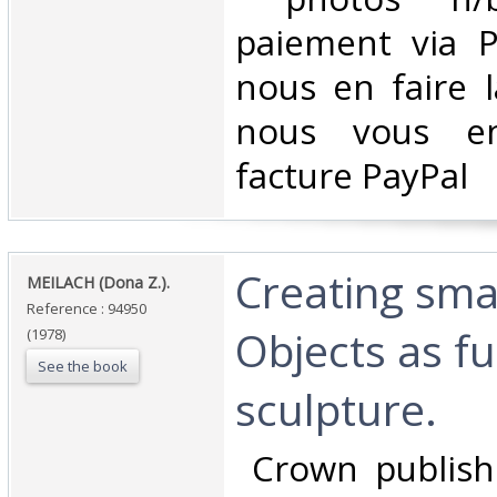
paiement via Pa
nous en faire 
nous vous en
facture PayPal‎
‎Creating sm
‎MEILACH (Dona Z.).‎
Reference : 94950
Objects as fu
(1978)
See the book
sculpture.‎
‎ Crown publish