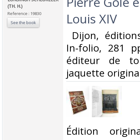
‎Pierre Gole 
(TH. H.)‎
Louis XIV‎
Reference : 19830
See the book
‎ Dijon, éditio
In-folio, 281 p
éditeur de to
jaquette originale
‎Édition origi