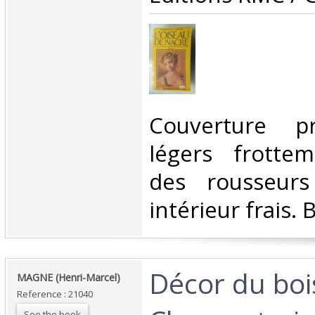
‎Couverture p
légers frottem
des rousseurs
intérieur frais. B
‎Décor du boi
‎MAGNE (Henri-Marcel)‎
Reference : 21040
See the book