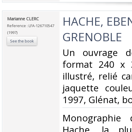
‎HACHE, EBE
‎Marianne CLERC‎
Reference : LFA-126710547
GRENOBLE‎
(1997)
See the book
‎Un ouvrage d
format 240 x 
illustré, relié 
jaquette coule
1997, Glénat, bo
‎Monographie 
Hache, la plu