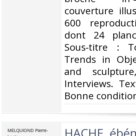
couverture illu
600 reproduct
dont 24 planc
Sous-titre : T
Trends in Obje
and sculpture
Interviews. Tex
Bonne condition
‎HACHE, ébéni
‎MELQUIOND Pierre-