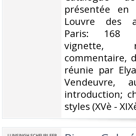
présentée en 
Louvre des an
Paris: 168 p
vignette,
commentaire, de
réunie par Ely
Vendeuvre, a
introduction; c
styles (XVè - XIXè
‎LUNSINGH SCHEURLEER