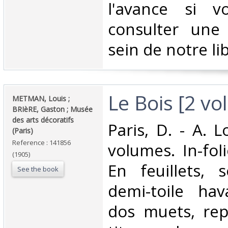
l'avance si v
consulter une
sein de notre libr
‎Le Bois [2 vo
‎METMAN, Louis ;
BRIèRE, Gaston ; Musée
des arts décoratifs
‎Paris, D. - A.
(Paris)‎
Reference : 141856
volumes. In-fol
(1905)
En feuillets, 
See the book
demi-toile hav
dos muets, rep