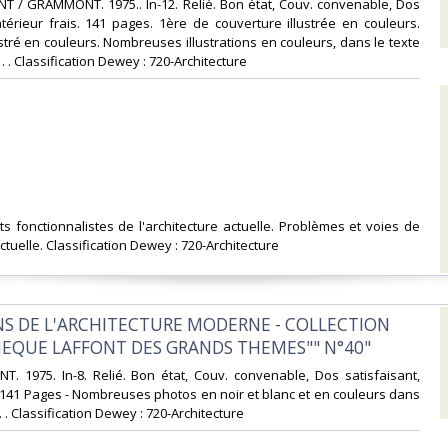
T / GRAMMONT. 1975.. In-12. Relié. Bon état, Couv. convenable, Dos
Intérieur frais. 141 pages. 1ère de couverture illustrée en couleurs.
ustré en couleurs. Nombreuses illustrations en couleurs, dans le texte
. . . Classification Dewey : 720-Architecture‎
s fonctionnalistes de l'architecture actuelle. Problèmes et voies de
actuelle. Classification Dewey : 720-Architecture‎
NS DE L'ARCHITECTURE MODERNE - COLLECTION
HEQUE LAFFONT DES GRANDS THEMES"" N°40"‎
T. 1975. In-8. Relié. Bon état, Couv. convenable, Dos satisfaisant,
s. 141 Pages - Nombreuses photos en noir et blanc et en couleurs dans
 . . Classification Dewey : 720-Architecture‎