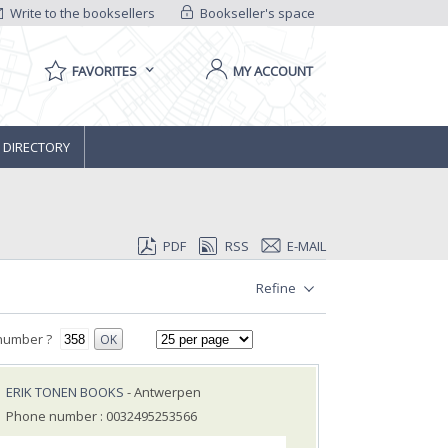
Write to the booksellers
Bookseller's space
FAVORITES
MY ACCOUNT
 DIRECTORY
PDF
RSS
E-MAIL
Refine
number ?
OK
ERIK TONEN BOOKS
- Antwerpen
Phone number : 0032495253566