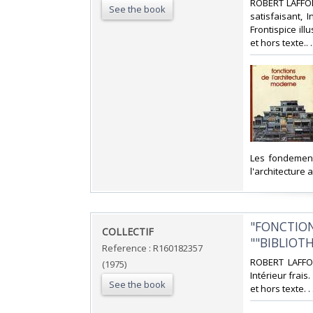
‎ROBERT LAFFON
See the book
satisfaisant, 
Frontispice ill
et hors texte.. 
‎Les fondement
l'architecture 
‎"FONCTIO
‎COLLECTIF‎
""BIBLIOT
Reference : R160182357
‎ROBERT LAFFON
(1975)
Intérieur frai
See the book
et hors texte. .