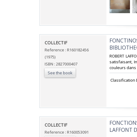
‎FONCTINO
‎COLLECTIF‎
BIBLIOTHE
Reference : R160182456
‎ROBERT LAFFO
(1975)
satisfaisant, 
ISBN : 2827000407
couleurs dans e
See the book
‎ Classification
‎FONCTION
‎COLLECTIF‎
LAFFONT D
Reference : R160053091