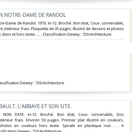
N NOTRE-DAME DE RANDOL‎
re-Dame de Randol. 1973. In-12. Broché. Bon état, Couv. convenable,
t, Intérieur frais. Plaquette de 35 pages. Illustré de dessins et photos
 dans et hors texte.. . . . Classification Dewey : 720-Architecture‎
ssification Dewey : 720-Architecture‎
ULT. L'ABBAYE ET SON SITE.‎
. NON DATE. In-12. Broché. Bon état, Couv. convenable, Dos
Intérieur frais. Environ 50 pages. Premier plat illustré en couleurs.
otos en couleurs hors texte. Spirale en plastique noir.. . . A
ssification Dewey : 720-Architecture‎