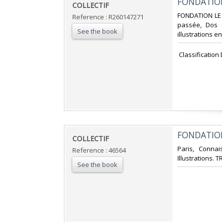
‎FONDATIO
‎COLLECTIF‎
‎FONDATION LE
Reference : R260147271
passée, Dos s
See the book
illustrations en
‎ Classification
‎FONDATION
‎COLLECTIF‎
‎Paris, Conna
Reference : 46564
Illustrations. 
See the book