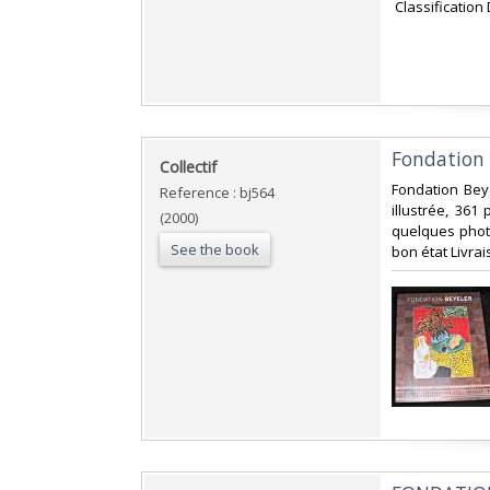
‎ Classification
‎Fondation 
‎Collectif‎
‎Fondation Bey
Reference : bj564
illustrée, 361
(2000)
quelques photo
See the book
bon état Livra