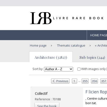
HOME PAG
Home page
Thematic catalogue
Archit
Architecture (32827)
Sub topics (244)
Sort by
With images only
...
Previous
1
355
356
357
‎F licien R
‎Collectif‎
‎, Centre cultu
Reference : 70188
bon tat.‎
See the book