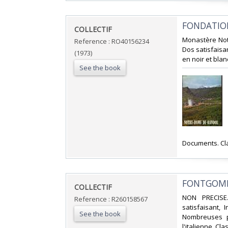
‎FONDATIO
‎COLLECTIF‎
‎Monastère Not
Reference : RO40156234
Dos satisfaisan
(1973)
en noir et blanc
See the book
‎Documents. Cla
‎FONTGOMBA
‎COLLECTIF‎
‎NON PRECISE
Reference : R260158567
satisfaisant, 
See the book
Nombreuses ph
l'italienne. Cla