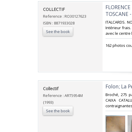
‎FLORENCE 
‎COLLECTIF‎
TOSCANE -
Reference : RO30127623
‎ITALCARDS. NO
ISBN : 8871933028
Intérieur frai
See the book
avec le centre h
‎162 photos cou
‎Folon; La 
‎Collectif‎
‎Broché, 275 
Reference : ART5954M
CAIXA CATALU
(1993)
contraignantes.
See the book