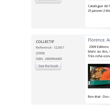
‎Catalogue de 
25 Janvier-2 Ma
‎Florence. A
‎COLLECTIF‎
‎ 2009 Editions
Reference : 122657
blanc au dos, 
(2009)
Très riche ico
ISBN : 2809904405
See the book
‎Bon état - Dos