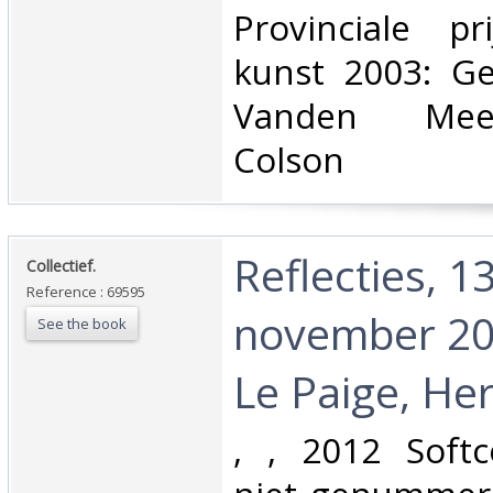
‎Provinciale p
kunst 2003: Gee
Vanden Meer
Colson‎
‎Reflecties, 1
‎Collectief.‎
Reference : 69595
november 20
See the book
Le Paige, Her
‎, , 2012 Softc