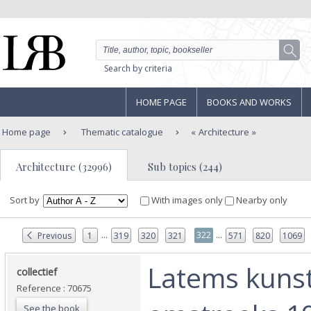
Search by criteria
HOME PAGE
BOOKS AND WORKS
Home page
Thematic catalogue
Architecture
Architecture (32996)
Sub topics (244)
Sort by
With images only
Nearby only
...
...
322
Previous
1
319
320
321
571
820
1069
‎Latems kuns
‎collectief‎
Reference : 70675
See the book