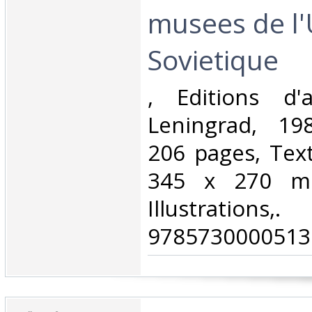
musees de l'
Sovietique‎
‎, Editions d'
Leningrad, 19
206 pages, Text
345 x 270 mm
Illustrati
9785730000513.