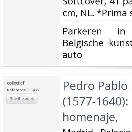
Softcover, 41 pa
cm, NL. *Prima s
‎Parkeren in
Belgische kuns
auto ‎
‎Pedro Pablo
‎collectief‎
Reference : 55435
(1577-1640): 
See the book
homenaje, ‎