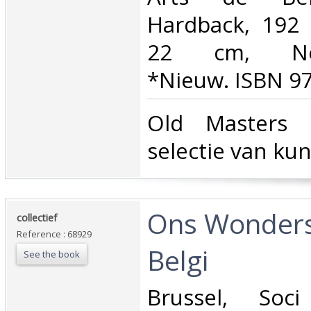
Hardback, 192 
22 cm, Neder
*Nieuw. ISBN 9
‎Old Masters
selectie van ku
‎Ons Wonder
‎collectief‎
Reference : 68929
Belgi ‎
See the book
‎Brussel, So