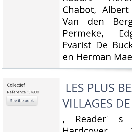
Chabot, Albert 
Van den Berg
Permeke, Edg
Evarist De Buck
en Herman Maes
‎ LES PLUS B
‎Collectief‎
Reference : 54830
VILLAGES DE
See the book
‎, Reader' s 
Hardcover, 