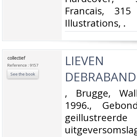
Francais, 31
Illustrations, .‎
‎LIEVEN
‎collectief‎
Reference : 9157
DEBRABANDE
See the book
‎, Brugge, Wal
1996., Gebond
geillustreerde
uitgeversomslag