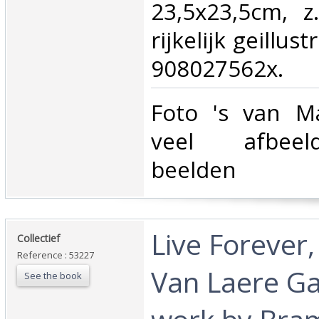
23,5x23,5cm, z.
rijkelijk geillus
908027562x.‎
‎Foto 's van M
veel afbeel
beelden‎
‎Live Forever
‎Collectief‎
Reference : 53227
Van Laere Gal
See the book