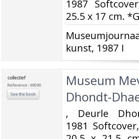
1987 Softcover
25.5 x 17 cm. *G
‎Museumjourna
kunst, 1987 I‎
‎Museum Mev
‎collectief‎
Reference : 69590
Dhondt-Dhae
See the book
‎, Deurle Dho
1981 Softcover,
20.5 x 21.5 c