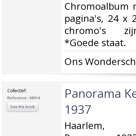
Chromoalbum m
pagina's, 24 x 
chromo's zij
*Goede staat.‎
‎Ons Wonderscho
‎Panorama K
‎Collectief.‎
Reference : 68914
1937 ‎
See the book
‎Haarlem,