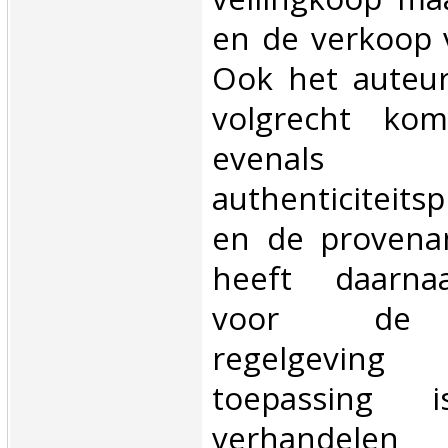
en de verkoop v
Ook het auteur
volgrecht ko
evena
authenticiteits
en de provena
heeft daarna
voor de b
regelgevi
toepassing
verhand