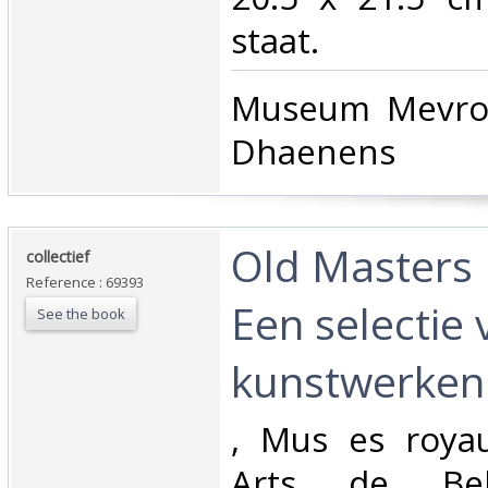
staat.‎
‎Museum Mevro
Dhaenens‎
‎Old Master
‎collectief‎
Reference : 69393
Een selectie 
See the book
kunstwerken‎
‎, Mus es roya
Arts de Bel