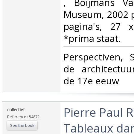
‎, Boijmans V
Museum, 2002 p
pagina's, 27 
*prima staat.‎
‎Perspectiven,
de architectuu
de 17e eeuw ‎
‎Pierre Paul 
‎collectief‎
Reference : 54872
Tableaux dan
See the book