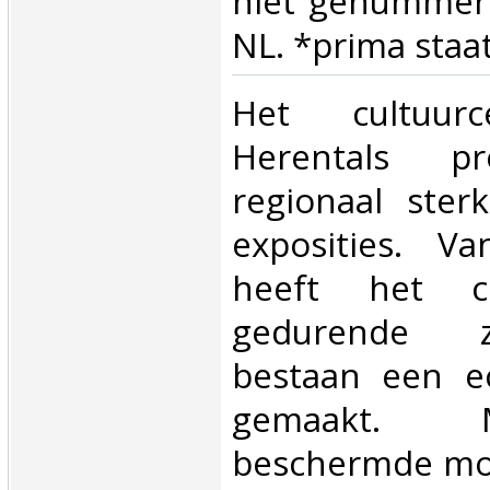
niet genummerd
NL. *prima staat.
‎Het cultuur
Herentals pro
regionaal ster
exposities. Va
heeft het cu
gedurende zi
bestaan een e
gemaakt.
beschermde mo