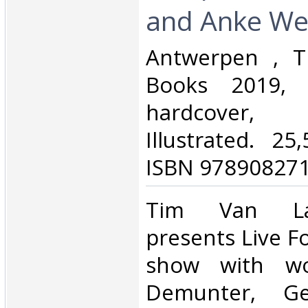
and Anke Wey
‎Antwerpen , 
Books 2019, 
hardcover,
Illustrated. 2
ISBN 978908271
‎Tim Van La
presents Live F
show with w
Demunter, Gel