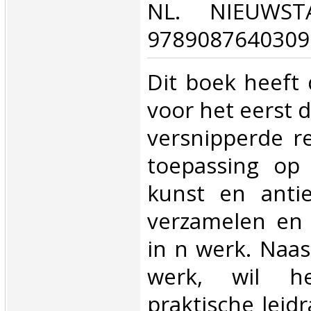
NL. NIEUWST
9789087640309.
‎Dit boek heeft
voor het eerst 
versnipperde r
toepassing op
kunst en antie
verzamelen en 
in n werk. Naas
werk, wil h
praktische leidr