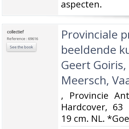
aspecten. ‎
‎Provinciale pr
‎collectief‎
Reference : 69616
beeldende ku
See the book
Geert Goiris,
Meersch, Vaa
‎, Provincie A
Hardcover, 63 
19 cm. NL. *Goed