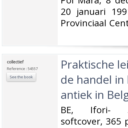
‎Pol Mara, 8 d
20 januari 199
Provinciaal Ce
‎Praktische l
‎collectief‎
Reference : 54557
de handel in
See the book
antiek in Belgi
‎BE, Ifori- 
softcover, 365 