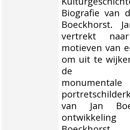
Kulturgeschic
Biografie van d
Boeckhorst. J
vertrekt naa
motieven van e
om uit te wijke
de Antw
monumentale 
portretschilder
van Jan Boe
ontwikkeli
Boeckhorst