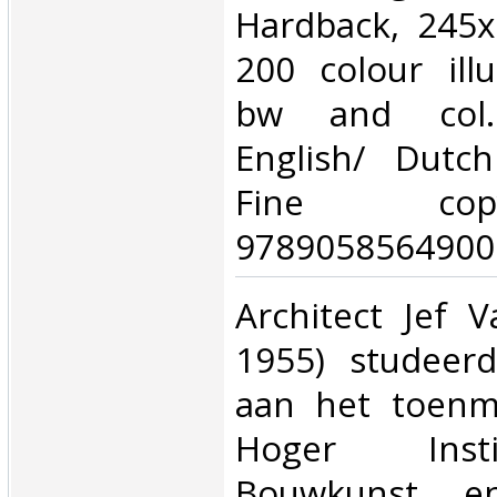
Hardback, 245
200 colour illu
bw and col. i
English/ Dutch
Fine co
9789058564900.
‎Architect Jef 
1955) studeer
aan het toenma
Hoger Inst
Bouwkunst e