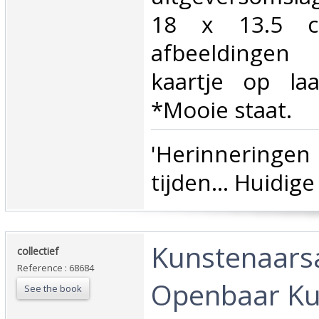
18 x 13.5 c
afbeeldinge
kaartje op laa
*Mooie staat.‎
‎'Herinnerin
tijden... Huidige
‎Kunstenaarsa
‎collectief‎
Reference : 68684
Openbaar Kun
See the book