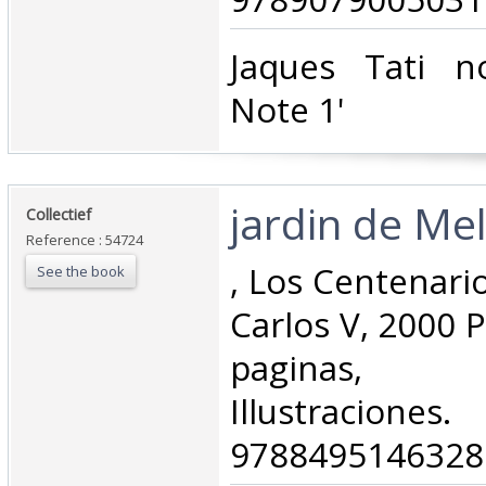
‎Jaques Tati n
Note 1'‎
‎jardin de Mel
‎Collectief‎
Reference : 54724
‎, Los Centenario
See the book
Carlos V, 2000 
paginas,
Illustraci
9788495146328.