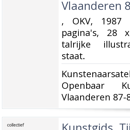
Vlaanderen 8
‎, OKV, 1987 
pagina's, 28 
talrijke illust
staat.‎
‎Kunstenaarsatel
Openbaar Ku
Vlaanderen 87-8
‎Kunstgids. Ti
‎collectief‎