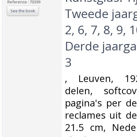
Reference : 70399
Tweede jaarg
See the book
2, 6, 7, 8, 9,
Derde jaargan
3‎
‎, Leuven, 19
delen, softco
pagina's per d
reclames uit de
21.5 cm, Nede