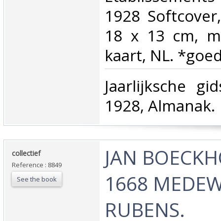
1928 Softcover,
18 x 13 cm, me
kaart, NL. *goede
‎Jaarlijksche g
1928, Almanak.‎
‎JAN BOECKH
‎collectief‎
Reference : 8849
1668 MEDEW
See the book
RUBENS.‎