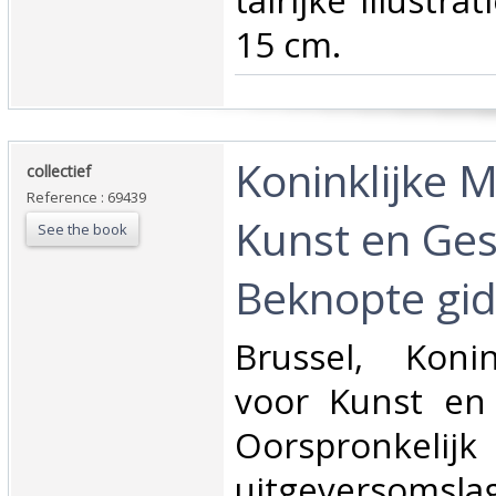
talrijke illustra
15 cm.‎
‎Koninklijke 
‎collectief‎
Reference : 69439
Kunst en Ges
See the book
Beknopte gids
‎Brussel, Koni
voor Kunst en 
Oorspronkelijk
uitgeversomslag