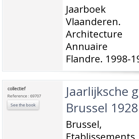
‎Jaarboek A
Vlaanderen
Architectur
Annuaire Ar
Flandre. 1998-19
‎Jaarlijksche 
‎collectief‎
Reference : 69707
Brussel 1928‎
See the book
‎Brussel, M
Etablissements 