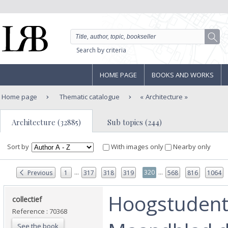
Search by criteria
HOME PAGE
BOOKS AND WORKS
Home page
Thematic catalogue
Architecture
Architecture (32885)
Sub topics (244)
Sort by
With images only
Nearby only
...
...
320
Previous
1
317
318
319
568
816
1064
‎Hoogstudent
‎collectief‎
Reference : 70368
See the book