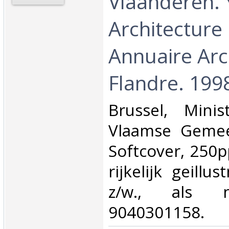
Vlaanderen.
Architecture
Annuaire Arc
Flandre. 1998
‎Brussel, Mini
Vlaamse Gemee
Softcover, 250p
rijkelijk geillu
z/w., als n
9040301158.‎