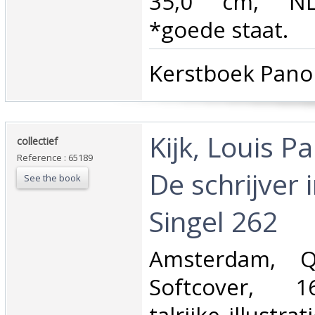
35,0 cm, NL, 
*goede staat.‎
‎Kerstboek Pano
‎Kijk, Louis P
‎collectief‎
Reference : 65189
De schrijver 
See the book
Singel 262‎
‎Amsterdam, Q
Softcover, 1