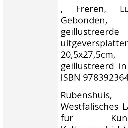
‎, Freren, Lu
Gebonden, ge
geillustreerde
uitgeversplat
20,5x27,5
geillustreerd i
ISBN 978392364
‎Rubenshuis,
Westfalisches
fur Ku