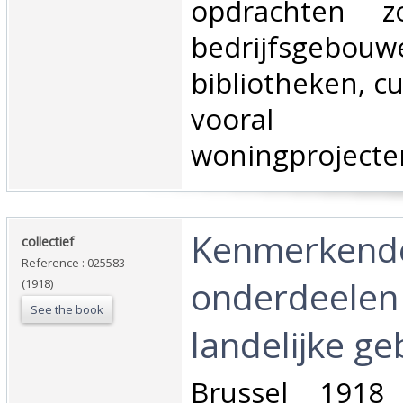
opdrachten zo
bedrijfsgebouw
bibliotheken, c
vooral (
woningprojecten
‎Kenmerkend
‎collectief‎
Reference : 025583
onderdeelen
(1918)
See the book
landelijke g
‎Brussel 1918