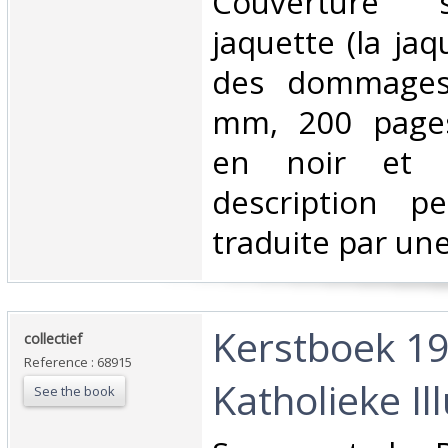
Couverture 
jaquette (la ja
des dommages
mm, 200 pages,
en noir et b
description p
traduite par une 
‎Kerstboek 1
‎collectief‎
Reference : 68915
Katholieke Ill
See the book