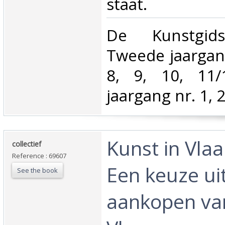
staat.‎
‎De Kunstgids.
Tweede jaargang 
8, 9, 10, 11
jaargang nr. 1, 2,
‎Kunst in Vl
‎collectief‎
Reference : 69607
Een keuze uit
See the book
aankopen va