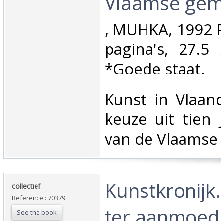
Vlaamse gem
‎, MUHKA, 1992 
pagina's, 27.5
*Goede staat.‎
‎Kunst in Vlaa
keuze uit tien
van de Vlaamse
‎Kunstkronijk
‎collectief‎
Reference : 70379
ter aanmoedi
See the book