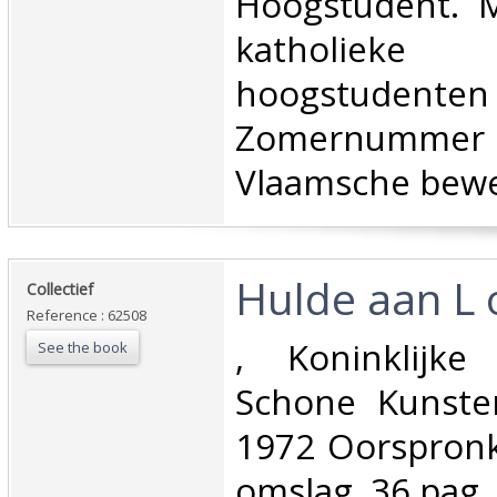
‎Hoogstudent. 
katholieke
hoogstudent
Zomernummer
Vlaamsche beweg
‎Hulde aan L o
‎Collectief‎
Reference : 62508
‎, Koninklijk
See the book
Schone Kunsten
1972 Oorspronke
omslag, 36 pag. il