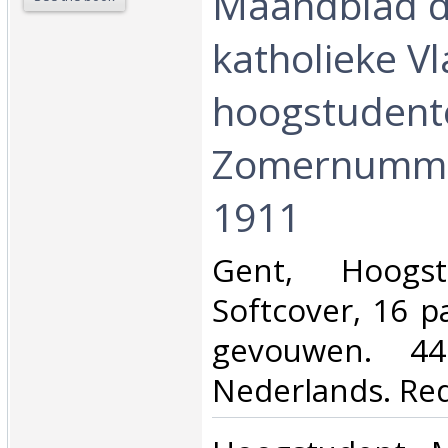
Maandblad d
katholieke V
hoogstudente
Zomernumme
1911‎
‎Gent, Hoogs
Softcover, 16 p
gevouwen. 4
Nederlands. Rede