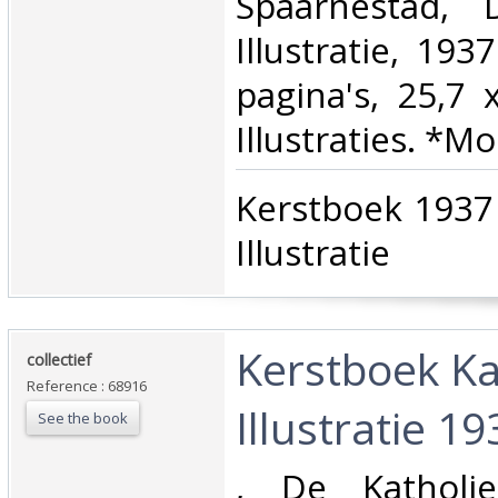
‎Spaarnestad, 
Illustratie, 193
pagina's, 25,7 
Illustraties. *Mo
‎Kerstboek 1937
Illustratie‎
‎Kerstboek K
‎collectief‎
Reference : 68916
Illustratie 19
See the book
‎, De Katholiek