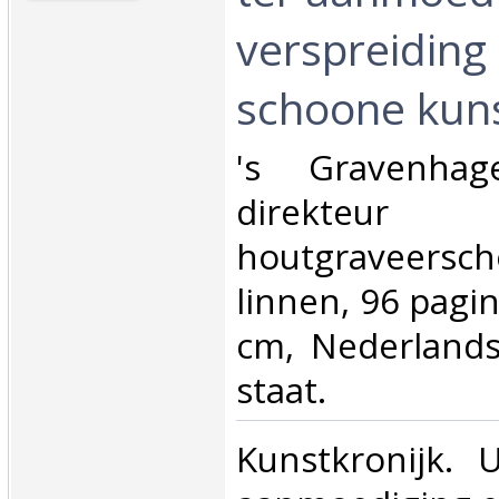
verspreiding
schoone kuns
‎'s Gravenhag
direkt
houtgraveerscho
linnen, 96 pagin
cm, Nederlandst
staat.‎
‎Kunstkronijk. 