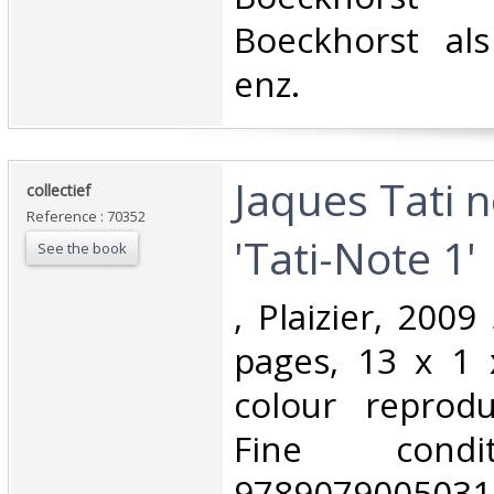
Boeckhorst al
enz.‎
‎Jaques Tati 
‎collectief‎
Reference : 70352
'Tati-Note 1'‎
See the book
‎, Plaizier, 200
pages, 13 x 1 
colour reprodu
Fine condi
9789079005031.