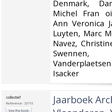
Denmark, Dan
Michel Fran oi
Ann Veronica J
Luyten, Marc M
Navez, Christin
Swenne
Vanderplaetsen
Isacker‎
‎Jaarboek Arc
‎collectief‎
Reference : 33713
See the book