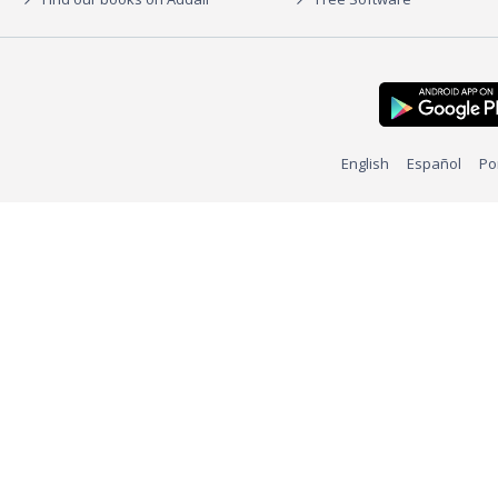
English
Español
Po