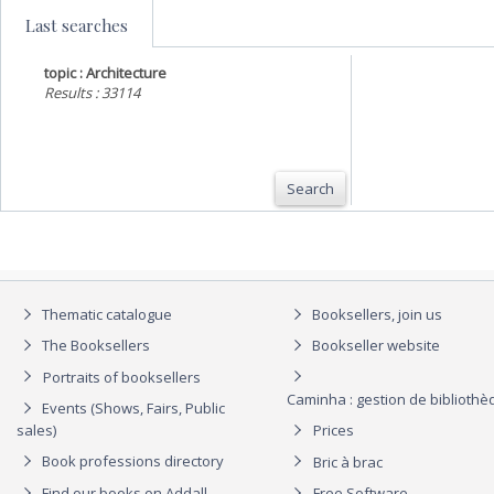
Last searches
topic : Architecture
Results : 33114
Search
Thematic catalogue
Booksellers, join us
The Booksellers
Bookseller website
Portraits of booksellers
Caminha : gestion de biblioth
Events (Shows, Fairs, Public
sales)
Prices
Book professions directory
Bric à brac
Find our books on Addall
Free Software