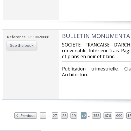
‎BULLETIN MONUMENTAL -
Reference : R110028666
‎SOCIETE FRANCAISE D'ARCH
See the book
convenable. Intérieur frais. Pa
et plans en noir et blanc.‎
‎Publication trimestrielle. 
Architecture‎
...
...
30
Previous
1
27
28
29
353
676
999
1