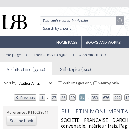
Search by criteria
HOME PAGE
BOOKS AND WORKS
Home page
Thematic catalogue
Architecture
Architecture (33114)
Sub topics (244)
Sort by
With images only
Nearby only
...
...
30
Previous
1
27
28
29
353
676
999
1
‎BULLETIN MONUMENTAL -
Reference : R110028641
‎SOCIETE FRANCAISE D'ARCH
See the book
convenable. Intérieur frais. Pa