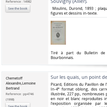
Souvigny (Allier). ‎
Reference : 14982
‎ Moulins, Durond, 1893 ; plaq
See the book
figures et dessins in-texte. ‎
‎Tiré à part du Bulletin de
Bourbonnais. ‎
‎Sur les quais, un point de
‎Chemetoff
Alexandre,Lemoine
‎Picard, Editions du Pavillon de 
Bertrand‎
In-4° format oblong, dos carr
illustrée, 227 pp., nombreuses
Reference : pp4746
en noir et blanc reproduites i
(1998)
l'exposition organisée par l
See the book