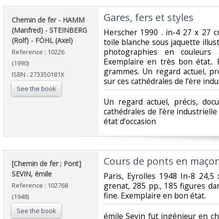
‎Gares, fers et styles ‎
‎Chemin de fer - HAMM
(Manfred) - STEINBERG
‎Herscher 1990 . in-4 27 x 27 c
(Rolf) - FÖHL (Axel)‎
toile blanche sous jaquette illus
photographies en couleurs 
Reference : 10226
Exemplaire en très bon état..
(1990)
grammes. Un regard actuel, pr
ISBN : 273350181X
sur ces cathédrales de l’ère indus
See the book
‎Un regard actuel, précis, do
cathédrales de l’ère industriell
état d’occasion ‎
‎Cours de ponts en maçonn
‎[Chemin de fer ; Pont]
SEVIN, émile‎
‎Paris, Eyrolles 1948 In-8 24,5
grenat, 285 pp., 185 figures dan
Reference : 102768
fine. Exemplaire en bon état.‎
(1948)
See the book
‎émile Sevin fut ingénieur en c