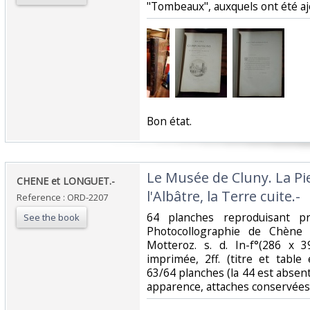
"Tombeaux", auxquels ont été ajo
‎Bon état.‎
‎Le Musée de Cluny. La Pie
‎CHENE et LONGUET.-‎
l'Albâtre, la Terre cuite.-‎
Reference : ORD-2207
‎64 planches reproduisant p
See the book
Photocollographie de Chène 
Motteroz. s. d. In-f°(286 x 
imprimée, 2ff. (titre et table
63/64 planches (la 44 est absen
apparence, attaches conservées, 