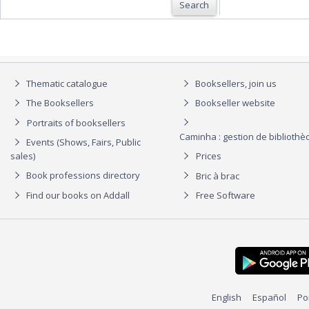
Search
Thematic catalogue
Booksellers, join us
The Booksellers
Bookseller website
Portraits of booksellers
Caminha : gestion de biblioth
Events (Shows, Fairs, Public
sales)
Prices
Book professions directory
Bric à brac
Find our books on Addall
Free Software
English
Español
Po