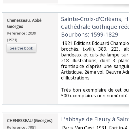
‎Sainte-Croix-d'Orléans, H
‎Chenesseau, Abbé
Cathédrale Gothique réédi
Georges‎
Reference : 2039
Bourbons; 1599-1829‎
(1921)
‎ 1921 Editions Edouard Champio
See the book
brochés. (xviii), 389, 223, a
bandeaux et culs-de-lampe sur
218 illustrations, dont 3 plan
frontispice d'après une sangui
Artistique, 2ème vol. Oeuvre Ad
d'illustrations‎
‎Très bon exemplaire de cet o
500 exemplaires non numéroté ‎
‎L'abbaye de Fleury à Sain
‎CHENESSEAU (Georges)‎
Reference : 7981
‎ Paris, Van Oest, 1931. Fort in-4,