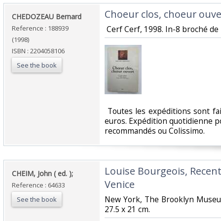
‎Choeur clos, choeur ouver
‎CHEDOZEAU Bernard‎
Reference : 188939
‎ Cerf Cerf, 1998. In-8 broché de
(1998)
ISBN : 2204058106
See the book
‎ Toutes les expéditions sont f
euros. Expédition quotidienne po
recommandés ou Colissimo. ‎
‎Louise Bourgeois, Recen
‎CHEIM, John ( ed. );‎
Venice‎
Reference : 64633
‎New York, The Brooklyn Museu
See the book
27.5 x 21 cm.‎