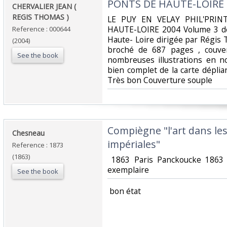
‎PONTS DE HAUTE-LOIRE‎
‎CHERVALIER JEAN (
REGIS THOMAS )‎
‎LE PUY EN VELAY PHIL'PRI
HAUTE-LOIRE 2004 Volume 3 de 
Reference : 000644
Haute- Loire dirigée par Régis
(2004)
broché de 687 pages , couvert
See the book
nombreuses illustrations en no
bien complet de la carte déplia
Très bon Couverture souple ‎
‎Compiègne "l'art dans le
‎Chesneau‎
impériales"‎
Reference : 1873
(1863)
‎ 1863 Paris Panckoucke 1863
exemplaire‎
See the book
‎ bon état ‎