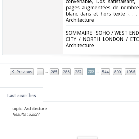
convenable, Dos satisfaisant, 
pages augmentées de nombreus
blanc dans et hors texte -. . .
Architecture‎
‎SOMMAIRE : SOHO / WEST END 
CITY / NORTH LONDON / ETC. C
Architecture‎
...
...
288
Previous
1
285
286
287
544
800
1056
Last searches
topic : Architecture
Results : 32827