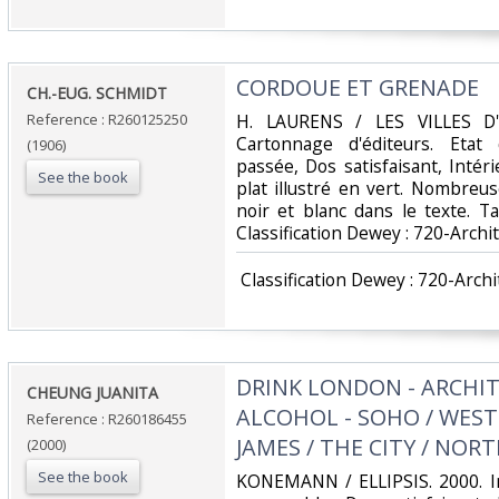
‎CORDOUE ET GRENADE‎
‎CH.-EUG. SCHMIDT‎
Reference : R260125250
‎H. LAURENS / LES VILLES D'
Cartonnage d'éditeurs. Etat
(1906)
passée, Dos satisfaisant, Intér
See the book
plat illustré en vert. Nombreus
noir et blanc dans le texte. Ta
Classification Dewey : 720-Archit
‎ Classification Dewey : 720-Archi
‎DRINK LONDON - ARCHI
‎CHEUNG JUANITA‎
ALCOHOL - SOHO / WEST 
Reference : R260186455
JAMES / THE CITY / NORT
(2000)
See the book
‎KONEMANN / ELLIPSIS. 2000. In