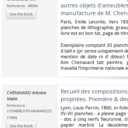
autres objets d'ameublem
Reference : 68996
manufacture de M. Chena
See the book
‎Paris, Emile Leconte, Vers 18
planches de lithographie, gravur
livre est en bon tat, page de titr
‎Exemplaire comptant 30 planche
d taill e (pr sence uniquement de
mention de date ni d' diteur)
Aim Chenavard tait peintre, 
travailla l'Imprimerie nationale 
‎Recueil des composition
‎CHENAVARD Antoine
projetées. Première & deu
Marie‎
Reference :
‎Lyon, Louis Perrin, 1860, in-fol
LYONBIBLIOPH4646460225
XV-VII planches - à pleine page
(1960)
- dos à cinq nerfs fleuronné, t
papier marbré. La deuxièm
See the book