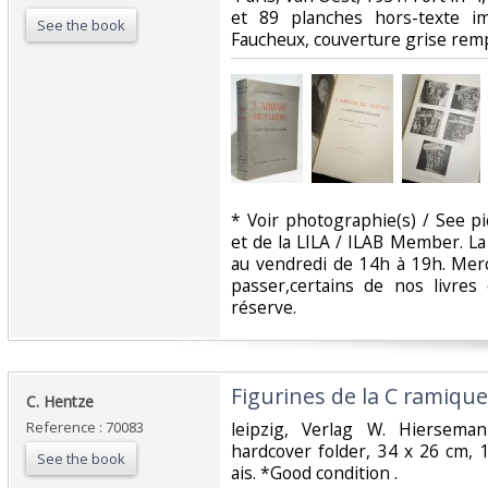
et 89 planches hors-texte i
See the book
Faucheux, couverture grise rempl
‎* Voir photographie(s) / See 
et de la LILA / ILAB Member. La 
au vendredi de 14h à 19h. Mer
passer,certains de nos livre
réserve. ‎
‎Figurines de la C ramique 
‎C. Hentze‎
Reference : 70083
‎leipzig, Verlag W. Hiersem
hardcover folder, 34 x 26 cm, 
See the book
ais. *Good condition .‎