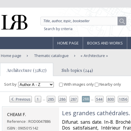
Search by criteria
HOME PAGE
BOOKS AND WORKS
Home page
Thematic catalogue
Architecture
Architecture (32827)
Sub topics (244)
Sort by
With images only
Nearby only
...
...
288
Previous
1
285
286
287
544
800
1056
‎Les grandes cathédrales.‎
‎CHEAM F.‎
Reference : ROD0047886
‎Difunat. sans date. In-8. Broch
Dos satisfaisant, Intérieur fr
ISBN : 0905015142