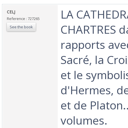
‎LA CATHEDR
‎CELJ‎
Reference : 727265
CHARTRES da
See the book
rapports avec
Sacré, la Cro
et le symbol
d'Hermes, d
et de Platon..
volumes.‎