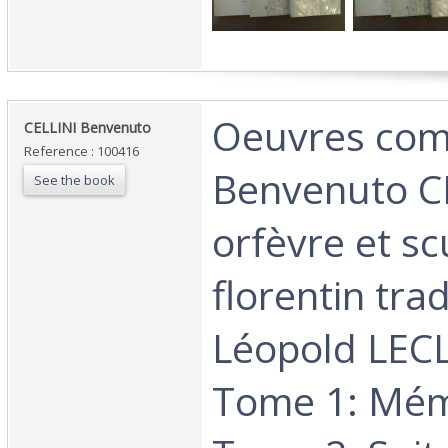
‎Oeuvres com
‎CELLINI Benvenuto‎
Reference : 100416
Benvenuto CE
See the book
orfèvre et sc
florentin tra
Léopold LEC
Tome 1: Mémo