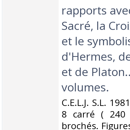
rapports avec
Sacré, la Cro
et le symbol
d'Hermes, d
et de Platon..
volumes.‎
‎C.E.L.J. S.L. 19
8 carré ( 240
brochés. Figure