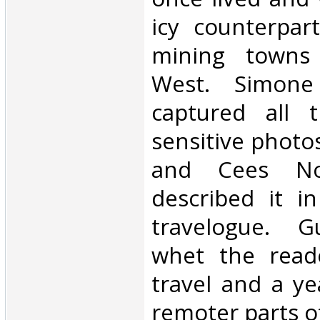
icy counterpar
mining towns
West. Simone
captured all t
sensitive photos
and Cees No
described it in
travelogue. G
whet the reade
travel and a ye
remoter parts of