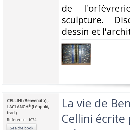
de l'orfèvre
sculpture. Di
dessin et l'archit
‎La vie de B
‎CELLINI (Benvenuto) ;
LACLANCHÉ (Léopold,
trad.)‎
Cellini écrite 
Reference : 1074
See the book