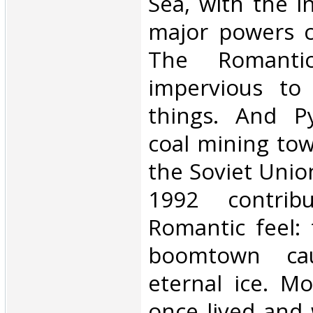
Sea, with the i
major powers co
The Romanti
impervious to 
things. And P
coal mining to
the Soviet Unio
1992 contrib
Romantic feel: 
boomtown ca
eternal ice. M
once lived and 