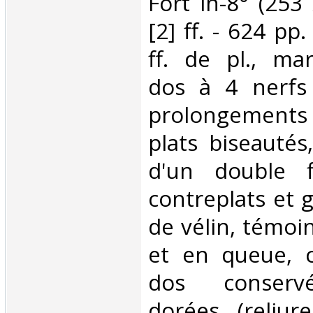
‎Fort in-8° (25
[2] ff. - 624 pp. 
ff. de pl., mar
dos à 4 nerfs
prolongements a
plats biseauté
d'un double fi
contreplats et 
de vélin, témoi
et en queue, c
dos conservé
dorées (reliur