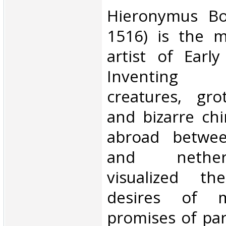
‎Hieronymus Bo
1516) is the m
artist of Earl
Inventing
creatures, gro
and bizarre ch
abroad betwee
and nethe
visualized t
desires of m
promises of par