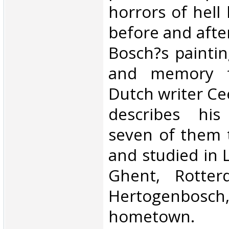
horrors of hell 
before and afte
Bosch?s paintin
and memory f
Dutch writer C
describes his
seven of them t
and studied in 
Ghent, Rotter
Hertogenbosch,
hometown.‎