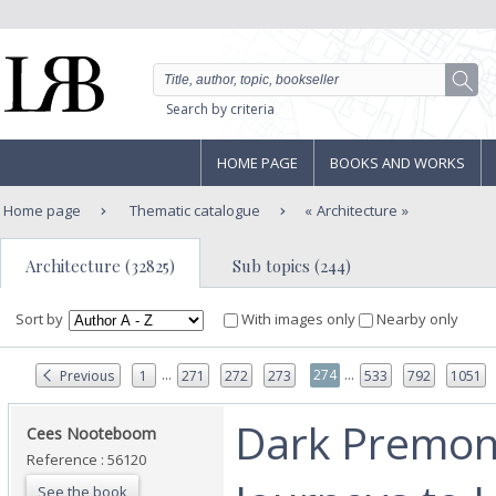
Search by criteria
HOME PAGE
BOOKS AND WORKS
Home page
Thematic catalogue
Architecture
Architecture (32825)
Sub topics (244)
Sort by
With images only
Nearby only
...
...
274
Previous
1
271
272
273
533
792
1051
‎Dark Premon
‎Cees Nooteboom‎
Reference : 56120
See the book