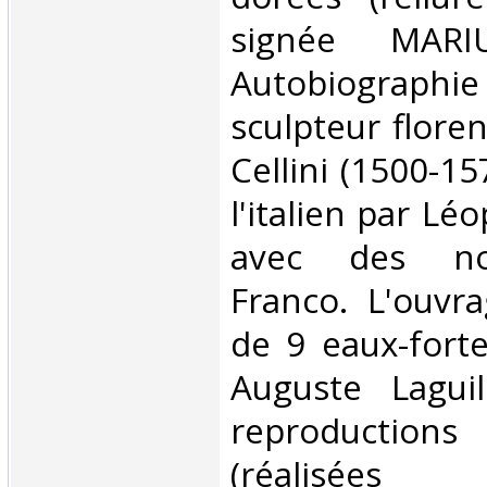
signée MARIU
Autobiographie 
sculpteur flore
Cellini (1500-15
l'italien par Lé
avec des not
Franco. L'ouvra
de 9 eaux-forte
Auguste Lagui
reproductio
(réalis