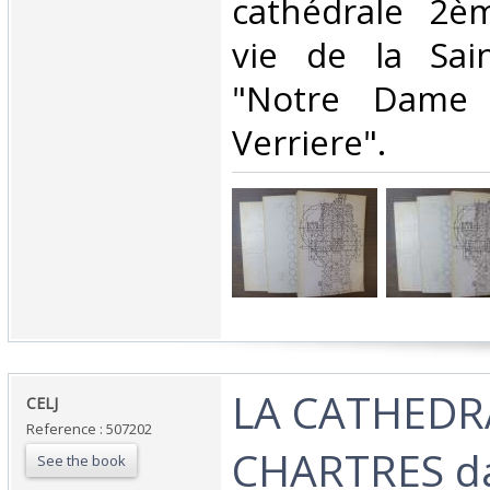
cathédrale 2èm
vie de la Sain
"Notre Dame 
Verriere".‎
‎LA CATHEDR
‎CELJ‎
Reference : 507202
CHARTRES da
See the book