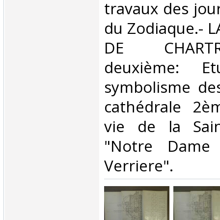
travaux des jour
du Zodiaque.- 
DE CHART
deuxième: E
symbolisme des
cathédrale 2èm
vie de la Sain
"Notre Dame 
Verriere".‎