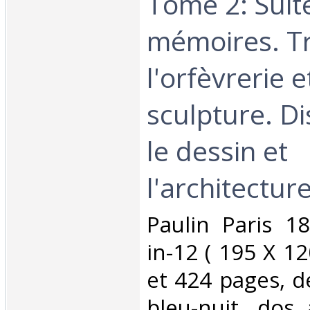
Tome 2: Suit
mémoires. Tr
l'orfèvrerie e
sculpture. D
le dessin et
l'architecture 
‎Paulin Paris 
in-12 ( 195 X 1
et 424 pages, d
bleu-nuit, dos