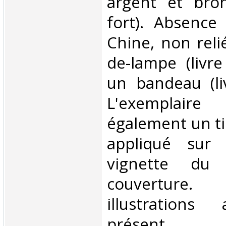
argent et bro
fort). Absence
Chine, non reli
de-lampe (livr
un bandeau (li
L'exemplair
également un ti
appliqué sur
vignette du
couvertur
illustrations
présent e