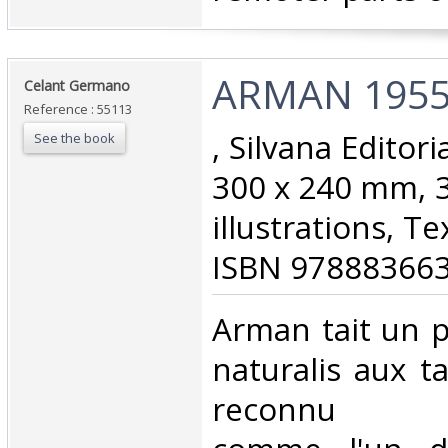
‎ARMAN 1955-
‎Celant Germano ‎
Reference : 55113
‎, Silvana Editor
See the book
300 x 240 mm, 3
illustrations, T
ISBN 978883663
‎Arman tait un p
naturalis aux ta
reconnu l'in