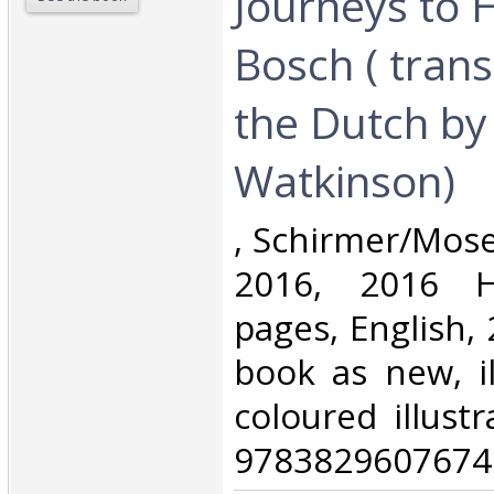
Journeys to
Bosch ( tran
the Dutch by
Watkinson)‎
‎, Schirmer/Mos
2016, 2016 H
pages, English,
book as new, il
coloured illustr
9783829607674.