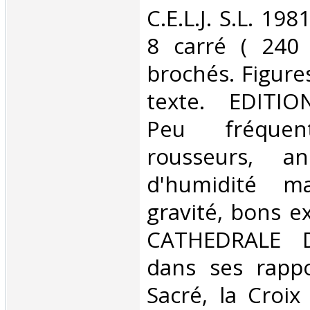
‎C.E.L.J. S.L. 19
8 carré ( 240
brochés. Figure
texte. EDITIO
Peu fréquen
rousseurs, an
d'humidité ma
gravité, bons e
CATHEDRALE 
dans ses rappo
Sacré, la Croix