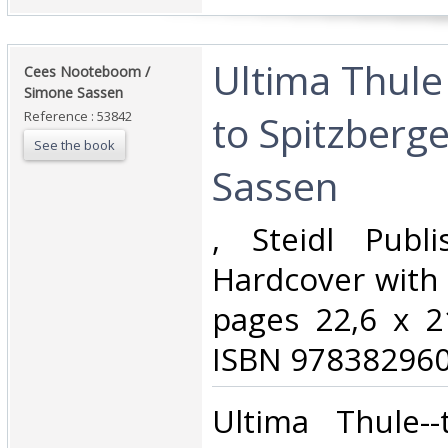
‎Ultima Thule
‎Cees Nooteboom /
Simone Sassen‎
to Spitzberg
Reference : 53842
See the book
Sassen‎
‎, Steidl Publ
Hardcover with 
pages 22,6 x 21
ISBN 978382960
‎Ultima Thule-