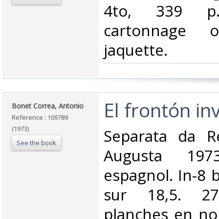
4to, 339 p.,
cartonnage or
jaquette.‎
‎El frontón in
‎Bonet Correa, Antonio‎
Reference : 109789
(1973)
‎Separata da R
See the book
Augusta 197
espagnol. In-8 
sur 18,5. 2
planches en noi