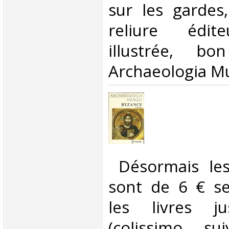
sur les gardes,
reliure édite
illustrée, bo
Archaeologia Mu
‎ Désormais les
sont de 6 € s
les livres j
(colissimo su