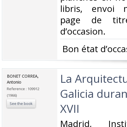
libris, envoi 
page de titr
d’occasion.‎
‎ Bon état d’occa
‎La Arquitect
‎BONET CORREA,
Antonio‎
Galicia duran
Reference : 109912
(1966)
See the book
XVII‎
‎Madrid, Inst