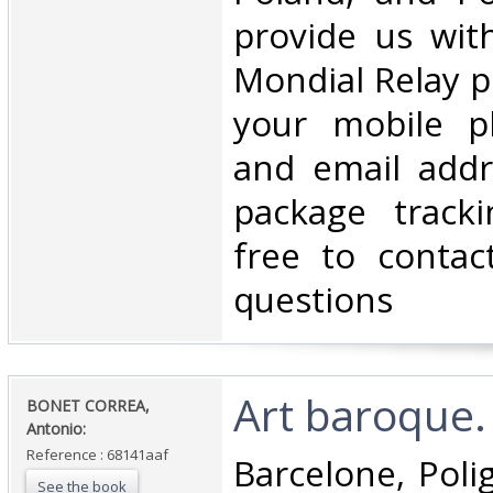
provide us wit
Mondial Relay po
your mobile 
and email addr
package tracki
free to contac
questions‎
‎Art baroque. 
‎BONET CORREA,
Antonio:‎
Reference : 68141aaf
‎Barcelone, Poli
See the book