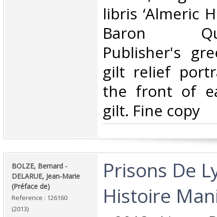
libris ‘Almeric 
Baron Quee
Publisher's gr
gilt relief port
the front of e
gilt. Fine copy‎
‎Prisons De L
‎BOLZE, Bernard -
DELARUE, Jean-Marie
(Préface de) ‎
Histoire Mani
Reference : 126160
(2013)