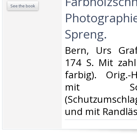
Farbholzschni
See the book
Photographie
Spreng.‎
‎Bern, Urs Graf
174 S. Mit zahl
farbig). Orig.-
mit Schut
(Schutzumsch
und mit Randläs