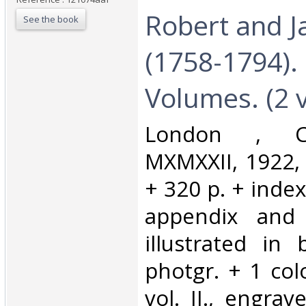
Robert and 
See the book
(1758-1794).
Volumes. (2 vo
‎London , Co
MXMXXII, 1922, g
+ 320 p. + index 
appendix and 
illustrated in
photgr. + 1 col
vol. II., engrav