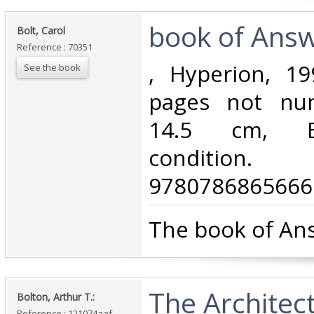
‎book of Answ
‎Bolt, Carol‎
Reference : 70351
‎, Hyperion, 1
See the book
pages not nu
14.5 cm, En
conditi
9780786865666.
‎The book of Ans
‎The Architec
‎Bolton, Arthur T.:‎
Reference : 121074aaf