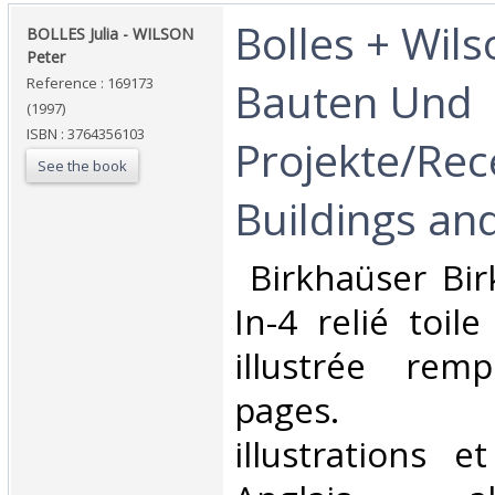
‎Bolles + Wil
‎BOLLES Julia - WILSON
Peter‎
Bauten Und
Reference : 169173
(1997)
ISBN : 3764356103
Projekte/Rec
See the book
Buildings and
‎ Birkhaüser Bi
In-4 relié toil
illustrée rem
pages. N
illustrations e