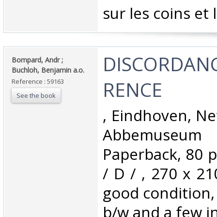
sur les coins et 
‎DISCORDANC
‎Bompard, Andr ;
Buchloh, Benjamin a.o.‎
RENCE‎
Reference : 59163
See the book
‎, Eindhoven, N
Abbemuseum 
Paperback, 80 p
/ D / , 270 x 2
good condition, 
b/w and a few in