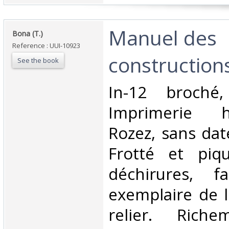
‎Manuel des
‎Bona (T.)‎
Reference : UUI-10923
constructions
See the book
‎In-12 broché,
Imprimerie ho
Rozez, sans dat
Frotté et piqu
déchirures, f
exemplaire de l
relier. Richem