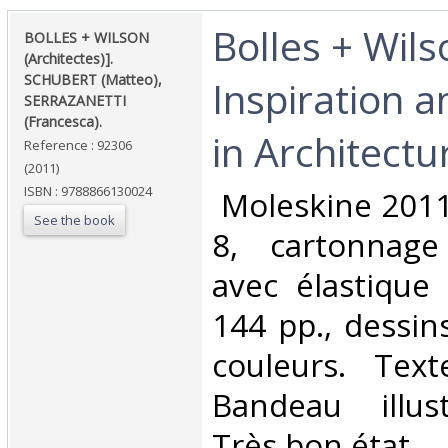
‎Bolles + Wils
‎BOLLES + WILSON
(Architectes)].
SCHUBERT (Matteo),
Inspiration 
SERRAZANETTI
(Francesca).‎
in Architectur
Reference : 92306
(2011)
ISBN : 9788866130024
‎ Moleskine 2011 
See the book
8, cartonnage
avec élastique
144 pp., dessin
couleurs. Text
Bandeau illus
Très bon état.‎