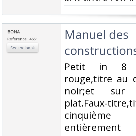
‎Manuel des
‎BONA ‎
Reference : 4651
constructions
See the book
‎Petit in 8 
rouge,titre au 
noir;et sur
plat.Faux-titre,
cinquièm
entièrement