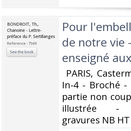
‎Pour l'embe
‎BONDROIT, Th.,
Chanoine - Lettre-
préface du P. Sertillanges‎
de notre vie -
Reference : 7569
See the book
enseigné aux
‎ PARIS, Caster
In-4 - Broché -
partie non coup
illustrée -
gravures NB HT 