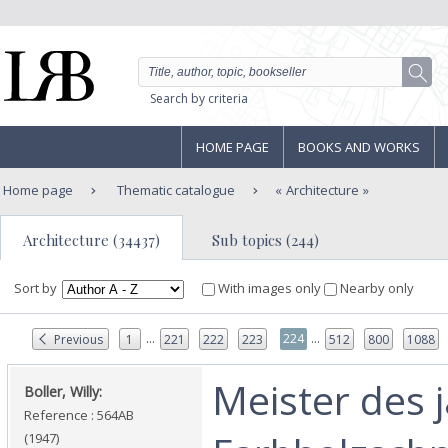
Search by criteria
HOME PAGE
BOOKS AND WORKS
Home page
Thematic catalogue
Architecture
Architecture (34437)
Sub topics (244)
Sort by
With images only
Nearby only
...
...
224
Previous
1
221
222
223
512
800
1088
‎Meister des
‎Boller, Willy:‎
Reference : 564AB
(1947)