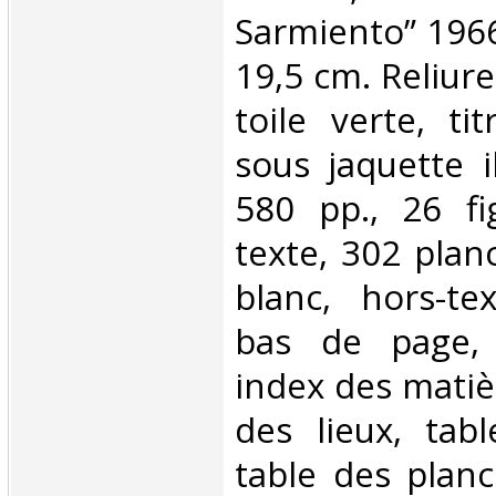
Sarmiento” 1966
19,5 cm. Reliure
toile verte, ti
sous jaquette i
580 pp., 26 fi
texte, 302 plan
blanc, hors-te
bas de page, b
index des matiè
des lieux, tabl
table des planc