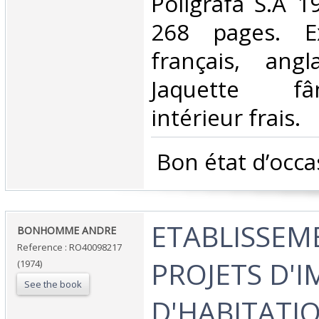
‎Poligrafa S.A 1
268 pages. E
français, angl
Jaquette fâ
intérieur frais. ‎
‎ Bon état d’occa
‎ETABLISSEM
‎BONHOMME ANDRE‎
Reference : RO40098217
PROJETS D'
(1974)
See the book
D'HABITATIO