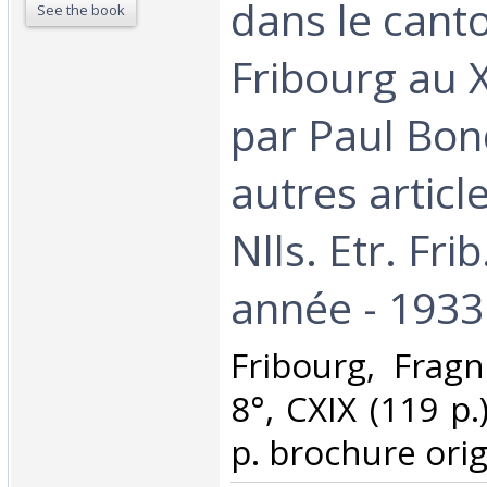
dans le cant
See the book
Fribourg au X
par Paul Bond
autres articl
Nlls. Etr. Fri
année - 1933.
‎Fribourg, Fragn
8°, CXIX (119 p.
p. brochure origi