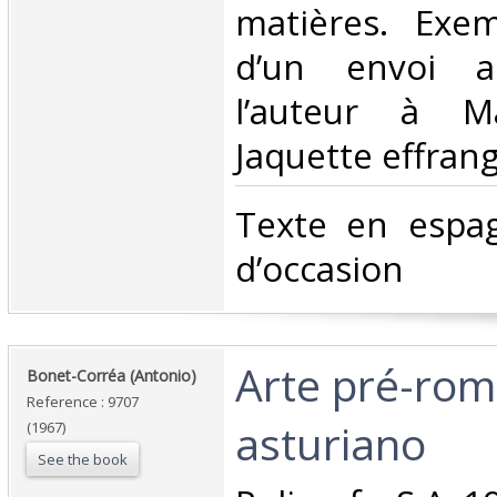
matières. Exem
d’un envoi a
l’auteur à Ma
Jaquette effrang
‎Texte en espa
d’occasion ‎
‎Arte pré-ro
‎Bonet-Corréa (Antonio)‎
Reference : 9707
asturiano‎
(1967)
See the book