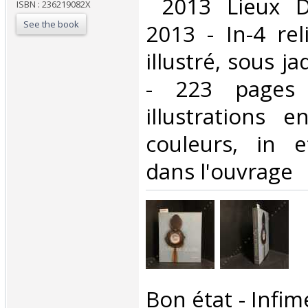
‎ 2013 Lieux D
ISBN : 236219082X
See the book
2013 - In-4 rel
illustré, sous ja
- 223 pages
illustrations
couleurs, in e
dans l'ouvrage ‎
‎Bon état - Infi