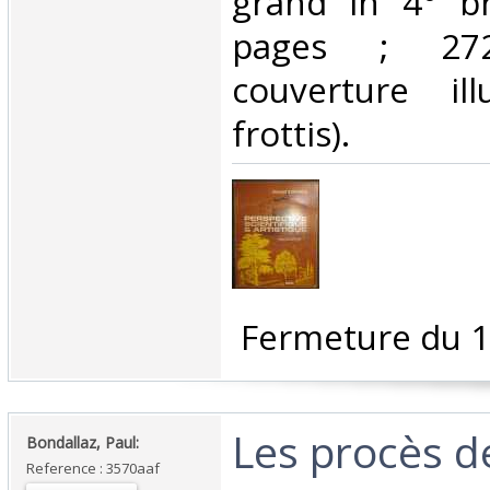
grand in 4° br
pages ; 272
couverture ill
frottis). ‎
‎ Fermeture du 1
‎Les procès d
‎Bondallaz, Paul:‎
Reference : 3570aaf