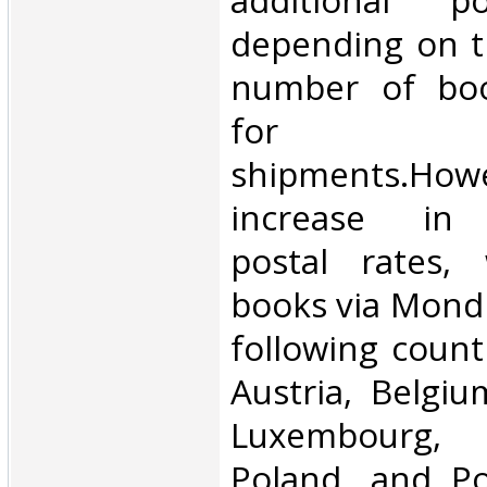
additional p
depending on t
number of book
for inte
shipments.Howe
increase in i
postal rates,
books via Mondi
following count
Austria, Belgium
Luxembourg, 
Poland, and Po