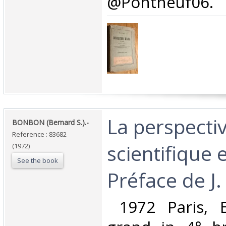
@Pontneuf06.‎
‎La perspecti
‎BONBON (Bernard S.).-‎
Reference : 83682
scientifique e
(1972)
See the book
Préface de J.
‎ 1972 Paris, E