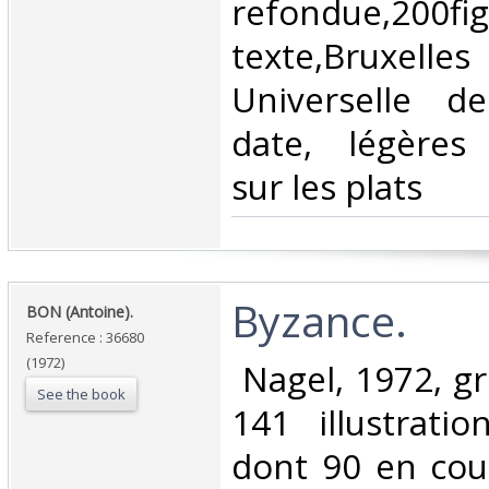
refondue,200fi
texte,Bruxell
Universelle d
date, légères 
sur les plats ‎
‎Byzance.‎
‎BON (Antoine).‎
Reference : 36680
(1972)
‎ Nagel, 1972, gr
See the book
141 illustrati
dont 90 en coul