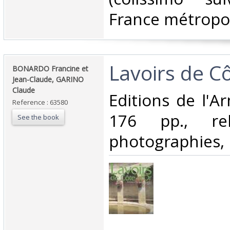
France métropoli
‎Lavoirs de Cô
‎BONARDO Francine et
Jean-Claude, GARINO
Claude‎
‎Editions de l'
Reference : 63580
176 pp., reli
See the book
photographies, b