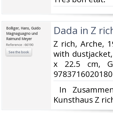
‎Dada in Z rich
‎Bolliger, Hans, Guido
Magnaguagno und
Raimund Meyer‎
‎Z rich, Arche,
Reference : 66190
with dustjacket
See the book
x 22.5 cm, G
9783716020180.
‎ In Zusammen
Kunsthaus Z rich