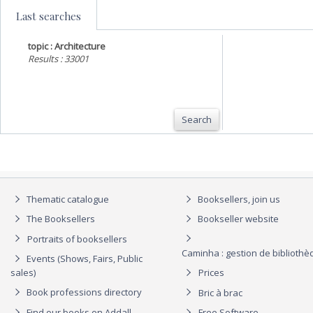
Last searches
topic : Architecture
Results : 33001
Search
Thematic catalogue
Booksellers, join us
The Booksellers
Bookseller website
Portraits of booksellers
Caminha : gestion de biblioth
Events (Shows, Fairs, Public
sales)
Prices
Book professions directory
Bric à brac
Find our books on Addall
Free Software