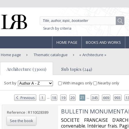
Search by criteria
HOME PAGE
BOOKS AND WORKS
Home page
Thematic catalogue
Architecture
Architecture (33001)
Sub topics (244)
Sort by
With images only
Nearby only
...
...
21
Previous
1
18
19
20
345
669
993
1
‎BULLETIN MONUMENTAL -
Reference : R110028389
‎SOCIETE FRANCAISE D'ARCH
See the book
convenable. Intérieur frais. Pa