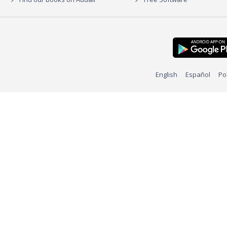
English
Español
Po