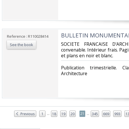
‎BULLETIN MONUMENTAL -
Reference : R110028414
‎SOCIETE FRANCAISE D'ARCH
See the book
convenable. Intérieur frais. Pa
et plans en noir et blanc.‎
‎Publication trimestrielle. 
Architecture‎
...
...
21
Previous
1
18
19
20
345
669
993
1