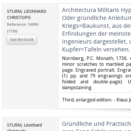
‎Architectura Militaris Hy
‎STURM, LEONHARD
Oder gründliche Anleitun
CHRISTOPH.‎
Reference : 54993
Kriegs=Baukunst, aus d
(1736)
Erfindungen der meinst
See the book
Ingenieurs dargestellet, 
Kupfer=Tafeln versehen.‎
‎Nürnberg, P.C. Monath, 1736.
minor scratches to marbled pa
page. Engraved portrait. Engrav
(1) pp. and 79 engravings o
folded and double-page). 
dampstaining.‎
‎Third, enlarged edition. - Klaus J
‎Gründliche und Practisc
‎STURM, Leonhard