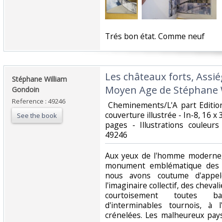
‎Trés bon état. Comme neuf‎
‎Les châteaux forts, Assié
‎Stéphane William
Moyen Age de Stéphane W
Gondoin‎
Reference : 49246
‎ Cheminements/L'A part Editio
couverture illustrée - In-8, 16 x 
See the book
pages - Illustrations couleur
49246‎
‎Aux yeux de l'homme moderne, 
monument emblématique des m
nous avons coutume d'appe
l'imaginaire collectif, des cheval
courtoisement toutes b
d'interminables tournois, à
crénelées. Les malheureux pay