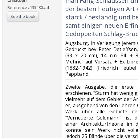
man Fang-Schläussen und
Christoph:‎
Reference : 135480aaf
der besten heutigen Art /
starck / beständig und b
See the book
samt einigen neuen Erf
Gedoppelten Schlag-Brück
‎Augsburg, In Verlegung Jeremi
Gedruckt bey Peter Detleffsen,
(33 x 20 cm), 14 n.n. Bll. + 8
Mehne“ auf Vorsatz + Ex-Libri
(1882-1942), (Friedrich Teubel
Pappband.‎
‎Zweite Ausgabe, die erste
erschienen. "Sturm hat wenig g
vielmehr auf dem Gebiet der Ar
er, ausgehend von den Lehren
Werk über alle Gebiete der
"Verneuerte Goldmann", ist 
einer Architekturtheorie im 
konnte sein Werk nicht volle
jedoch 25 Bände über die vers