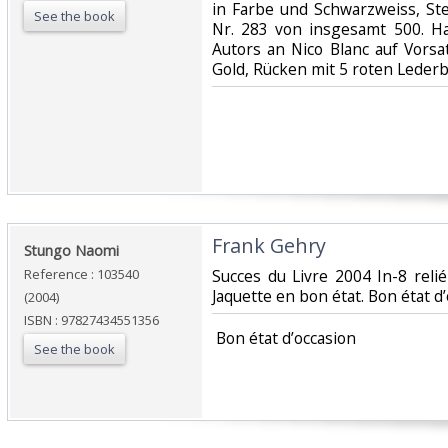
in Farbe und Schwarzweiss, Ste
See the book
Nr. 283 von insgesamt 500. H
Autors an Nico Blanc auf Vorsat
Gold, Rücken mit 5 roten Lederb
‎Frank Gehry‎
‎Stungo Naomi‎
Reference : 103540
‎Succes du Livre 2004 In-8 reli
Jaquette en bon état. Bon état d’
(2004)
ISBN : 97827434551356
‎ Bon état d’occasion ‎
See the book