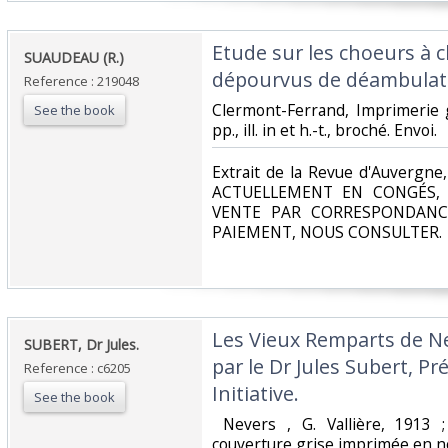
‎Etude sur les choeurs à
‎SUAUDEAU (R.)‎
dépourvus de déambulato
Reference : 219048
‎Clermont-Ferrand, Imprimerie g
See the book
pp., ill. in et h.-t., broché. Envoi.‎
‎Extrait de la Revue d'Auvergne
ACTUELLEMENT EN CONGÉS, 
VENTE PAR CORRESPONDANC
PAIEMENT, NOUS CONSULTER.‎
‎Les Vieux Remparts de N
‎SUBERT, Dr Jules.‎
par le Dr Jules Subert, Pr
Reference : c6205
Initiative.‎
See the book
‎ Nevers , G. Vallière, 1913 
couverture grise imprimée en noi