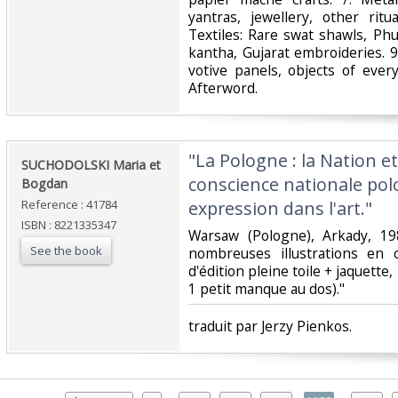
yantras, jewellery, other ritua
Textiles: Rare swat shawls, Phu
kantha, Gujarat embroideries. 9
votive panels, objects of every
Afterword. ‎
‎"La Pologne : la Nation et 
‎SUCHODOLSKI Maria et
conscience nationale pol
Bogdan‎
Reference : 41784
expression dans l'art."‎
ISBN : 8221335347
‎Warsaw (Pologne), Arkady, 19
See the book
nombreuses illustrations en 
d'édition pleine toile + jaquette,
1 petit manque au dos)."‎
‎traduit par Jerzy Pienkos.‎