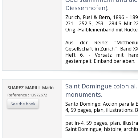
Diessenhofen).‎
‎Zürich, Füsi & Bern, 1896 - 1899
231 - 252 S., 253 - 284 S. Mit 
Orig.-Halbleinenband mit Rücken
‎Aus der Reihe: "Mittheil
Gesellschaft in Zürich.", Band XX
Heft 6. - Vorsatz mit hand
gestempelt. Einband berieben.‎
‎Saint Domingue colonial.
‎SUAREZ MARILL Mario‎
monuments.‎
Reference : 13972672
‎Santo Domingo: Accion para la 
See the book
4, 59 pages, plan, illustrations. 
‎pet in-4, 59 pages, plan, illustr
Saint Domingue, histoire, archite