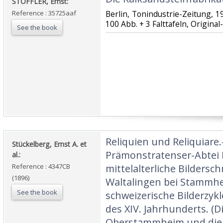
‎STÖFFLER, Ernst:‎
Reference : 35725aaf
‎Berlin, Tonindustrie-Zeitung, 190
100 Abb. + 3 Falttafeln, Original
See the book
‎Reliquien und Reliquiare.
‎Stückelberg, Ernst A. et
Prämonstratenser-Abtei R
al.:‎
Reference : 4347CB
mittelalterliche Bildersc
(1896)
Waltalingen bei Stammhe
See the book
schweizerische Bilderzy
des XIV. Jahrhunderts. (D
Oberstammheim und die 