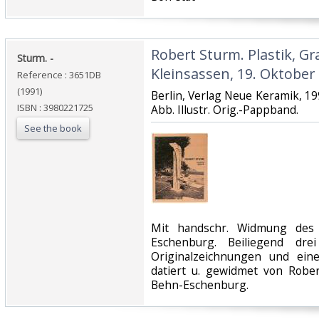
‎Robert Sturm. Plastik, Gr
‎Sturm. -‎
Kleinsassen, 19. Oktober 
Reference : 3651DB
(1991)
‎Berlin, Verlag Neue Keramik, 199
ISBN : 3980221725
Abb. Illustr. Orig.-Pappband.‎
See the book
‎Mit handschr. Widmung des
Eschenburg. Beiliegend dre
Originalzeichnungen und einer
datiert u. gewidmet von Robe
Behn-Eschenburg.‎