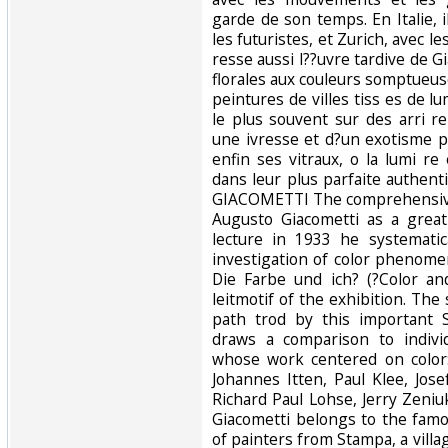
garde de son temps. En Italie, i
les futuristes, et Zurich, avec le
resse aussi l??uvre tardive de 
florales aux couleurs somptueus
peintures de villes tiss es de lu
le plus souvent sur des arri r
une ivresse et d?un exotisme p
enfin ses vitraux, o la lumi re
dans leur plus parfaite authen
GIACOMETTI The comprehensive
Augusto Giacometti as a great
lecture in 1933 he systematic
investigation of color phenomen
Die Farbe und ich? (?Color an
leitmotif of the exhibition. The
path trod by this important S
draws a comparison to indivi
whose work centered on color:
Johannes Itten, Paul Klee, Jos
Richard Paul Lohse, Jerry Zeni
Giacometti belongs to the famo
of painters from Stampa, a villa