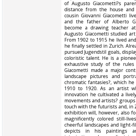
of Augusto Giacometti?s paren
distance from the house and 
cousin Giovanni Giacometti liv
and the father of Alberto Gi
become a drawing teacher at 
Augusto Giacometti studied art
From 1902 to 1915 he lived and
he finally settled in Zurich. Alre
pursued Jugendstil goals, displ
coloristic talent. He is a pione
exhaustive study of the rules 
Giacometti made a major cont
landscape pictures and portr
chromatic fantasies?, which he
1910 to 1920. As an artist w
innovation he cultivated a liv
movements and artists? groups o
touch with the futurists and, in 
exhibition will, however, also f
magnificently colored still-li
cheerful landscapes and light-fi
depicts in his paintings a