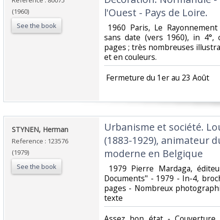
Reference : 80075
l'Ouest - Pays de Loire.‎
(1960)
See the book
‎ 1960 Paris, Le Rayonnement F
sans date (vers 1960), in 4°, 
pages ; très nombreuses illustra
et en couleurs. ‎
‎ Fermeture du 1er au 23 Août‎
‎Urbanisme et société. L
‎STYNEN, Herman‎
(1883-1929), animateur
Reference : 123576
moderne en Belgique‎
(1979)
See the book
‎ 1979 Pierre Mardaga, éditeur
Documents" - 1979 - In-4, broch
pages - Nombreux photographie
texte‎
‎Assez bon état - Couverture