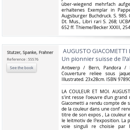
über-wiegend mehrfach aufge
erhaltenes Exemplar in Pappei
Augsburger Buchdruck. S. 985. 
Dt. Mus., Libri rari S. 268; UC
652 ff. Thieme/Becker XXXII, 254 f
‎ AUGUSTO GIACOMETTI 
‎Stutzer, Spanke, Frahner‎
Un pionnier suisse de l?a
Reference : 55576
‎Antwerp / Bern, Pandora /
See the book
Couverture reliee sous jaqu
Illustrated. 23x28cm. ISBN 9789
‎LA COULEUR ET MOI. AUGUST
s'int resse l'oeuvre d'un grand
Giacometti a rendu compte de 
de la couleur dans une conf ren
titre de son expos , La couleur et
le leitmotiv de l?exposition. La 
voie singuli re choisie par l