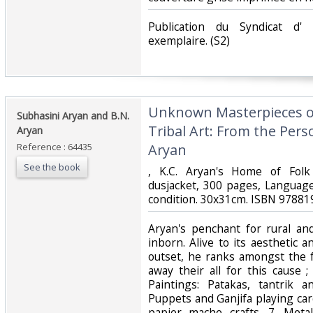
‎Publication du Syndicat d'
exemplaire. (S2) ‎
‎Unknown Masterpieces o
‎Subhasini Aryan and B.N.
Tribal Art: From the Perso
Aryan‎
Reference : 64435
Aryan‎
See the book
‎, K.C. Aryan's Home of Fol
dusjacket, 300 pages, Language ?
condition. 30x31cm. ISBN 97881
‎Aryan's penchant for rural and
inborn. Alive to its aesthetic a
outset, he ranks amongst the
away their all for this cause ;
Paintings: Patakas, tantrik a
Puppets and Ganjifa playing card
papier mache crafts. 7. Metal