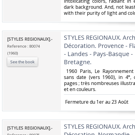
intoxicating colors, radiant in 
dark background. And, not least
with their purity of light and colo
‎STYLES REGIONAUX. Archi
‎[STYLES REGIONAUX].-‎
Décoration. Provence - Fla
Reference : 80074
- Landes - Pays-Basque - 
(1960)
Bretagne.‎
See the book
‎ 1960 Paris, Le Rayonnement F
sans date (vers 1960), in 4°, 
pages ; très nombreuses illustra
et en couleurs. ‎
‎ Fermeture du 1er au 23 Août‎
‎STYLES REGIONAUX. Archi
‎[STYLES REGIONAUX].-‎
Décoration. Normandie -