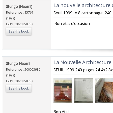
‎La nouvelle architecture 
‎Stungo (Naomi)‎
Reference : 15761
‎Seuil 1999 In 8 cartonnage, 240 
(1999)
‎ Bon état d’occasion ‎
ISBN : 2020358557
See the book
‎La Nouvelle Architecture 
‎Stungo Naomi‎
Reference : 500093936
‎SEUIL 1999 240 pages 24 4x2 8x2
(1999)
ISBN : 2020358557
See the book
‎Bon état‎