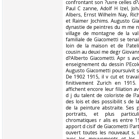
confrontant son ?uvre celles d?a
Paul C zanne, Adolf H lzel, Joh
Albers, Ernst Wilhelm Nay, Ric
et Raimer Jochims. Augusto Gia
dynastie de peintres du m me n
village de montagne de la val
familiale de Giacometti se tena
loin de la maison et de l?ateli
cousin au deuxi me degr Giovann
d?Alberto Giacometti. Apr s av
enseignement du dessin l?Ecole
Augusto Giacometti poursuivit 
De 1902 1915, il v cut et travail
finitivement Zurich en 1915.
affichent encore leur filiation 
d j du talent de coloriste de l
des lois et des possibilit s de 
de la peinture abstraite. Ses
portraits, et plus particu
chromatiques r alis es entre 1
apport d cisif de Giacometti l?a
ouvert toutes les nouveaut s, 
avec les mouvements et les g