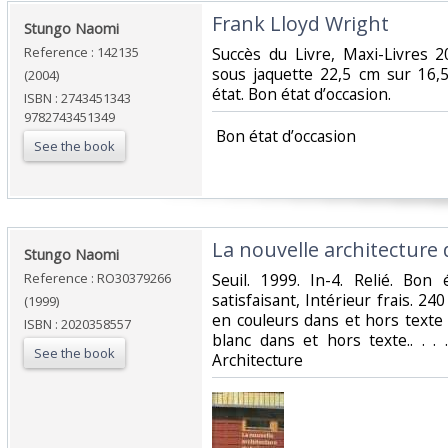
‎Frank Lloyd Wright‎
‎Stungo Naomi‎
Reference : 142135
‎Succès du Livre, Maxi-Livres 
sous jaquette 22,5 cm sur 16,
(2004)
état. Bon état d’occasion.‎
ISBN : 2743451343
9782743451349
‎ Bon état d’occasion ‎
See the book
‎La nouvelle architecture d
‎Stungo Naomi‎
Reference : RO30379266
‎Seuil. 1999. In-4. Relié. Bon
satisfaisant, Intérieur frais. 
(1999)
en couleurs dans et hors texte
ISBN : 2020358557
blanc dans et hors texte.. . . 
See the book
Architecture‎