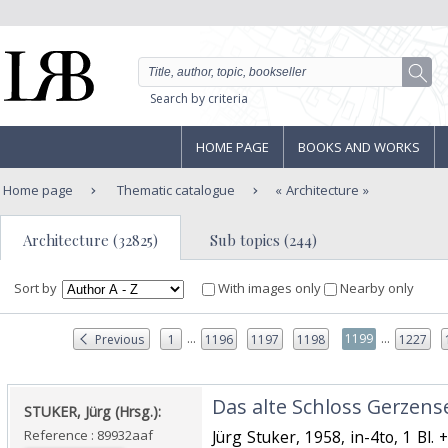
Search by criteria
HOME PAGE
BOOKS AND WORKS
Home page
Thematic catalogue
Architecture
Architecture (32825)
Sub topics (244)
Sort by
With images only
Nearby only
...
...
1199
Previous
1
1196
1197
1198
1227
‎Das alte Schloss Gerzense
‎STUKER, Jürg (Hrsg.):‎
Reference : 89932aaf
‎Jürg Stuker, 1958, in-4to, 1 Bl. +