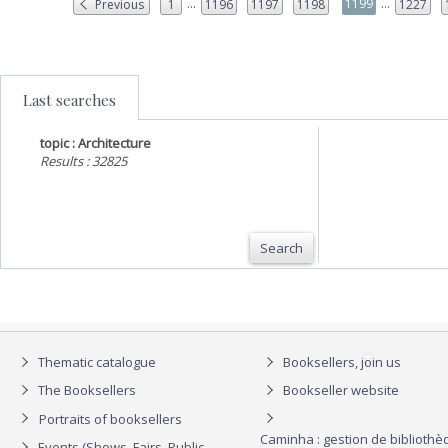
...
...
1199
Previous
1
1196
1197
1198
1227
Last searches
topic : Architecture
Results : 32825
Search
Thematic catalogue
Booksellers, join us
The Booksellers
Bookseller website
Portraits of booksellers
Caminha : gestion de biblioth
Events (Shows, Fairs, Public