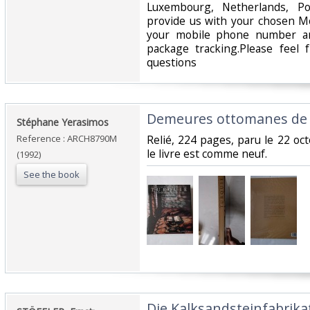
Luxembourg, Netherlands, Po
provide us with your chosen Mo
your mobile phone number an
package tracking.Please feel 
questions‎
‎Demeures ottomanes de 
‎Stéphane Yerasimos‎
Reference : ARCH8790M
‎Relié, 224 pages, paru le 22 o
le livre est comme neuf.‎
(1992)
See the book
‎Die Kalksandsteinfabrikat