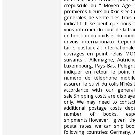
crépuscule du " Moyen Age "
premières lueurs du Xxie sièc 
générales de vente :Les frais 
indicatif. Il se peut que nous
vous informer du coût de laff
en fonction du poids et du nomb
envois internationaux Cepen
tarifs postaux à l'internationa
ouvrages en point relais MO
suivants : Allemagne, Autriche
Luxembourg, Pays-Bas, Pologne
indiquer en retour le point r
numéro de téléphone mobile
assurer le suivi du colis.N'hés
accordance with our genera
sale:Shipping costs are display
only. We may need to contac
additional postage costs de
number of books, especi
shipments.However, given the
postal rates, we can ship boo
following countries: Germany, A