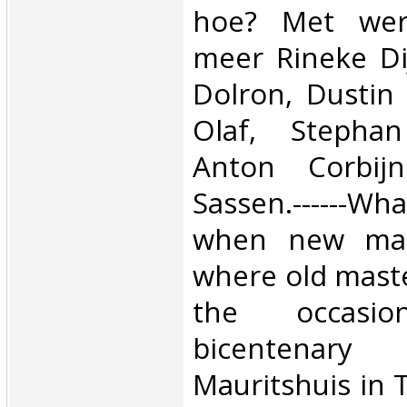
hoe? Met wer
meer Rineke Dij
Dolron, Dustin 
Olaf, Stephan
Anton Corbij
Sassen.------
when new mas
where old maste
the occas
bicentena
Mauritshuis in 