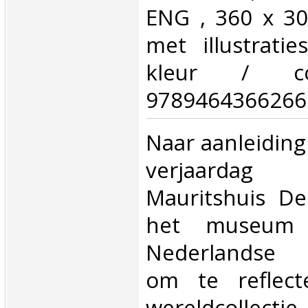
ENG , 360 x 3
met illustrati
kleur / co
9789464366266.
‎Naar aanleidin
verjaarda
Mauritshuis D
het museum 
Nederlandse t
om te reflec
wereldcollect