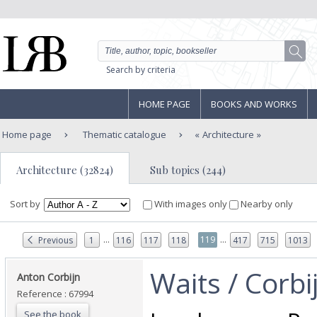
Search by criteria
HOME PAGE
BOOKS AND WORKS
Home page
Thematic catalogue
Architecture
Architecture (32824)
Sub topics (244)
Sort by
With images only
Nearby only
...
...
119
Previous
1
116
117
118
417
715
1013
‎Waits / Corbij
‎Anton Corbijn‎
Reference : 67994
See the book