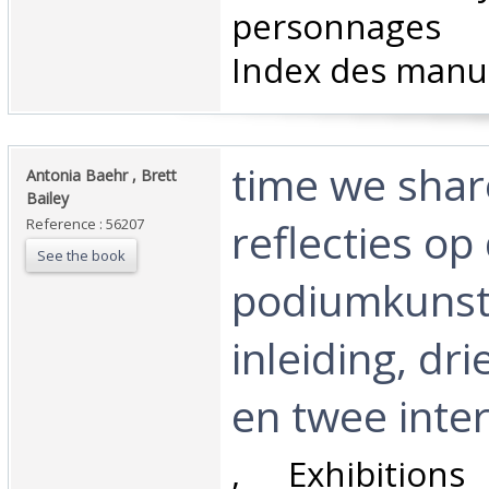
personnages 
Index des manus
‎time we shar
‎Antonia Baehr , Brett
Bailey‎
reflecties op
Reference : 56207
See the book
podiumkunst
inleiding, dri
en twee inte
‎, Exhibitions