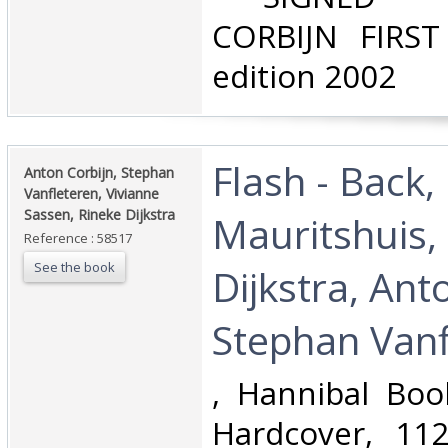
CORBIJN FIRST 
edition 2002‎
‎Flash - Back,
‎Anton Corbijn, Stephan
Vanfleteren, Vivianne
Sassen, Rineke Dijkstra‎
Mauritshuis,
Reference : 58517
See the book
Dijkstra, Ant
Stephan Vanfl
‎, Hannibal Bo
Hardcover, 11