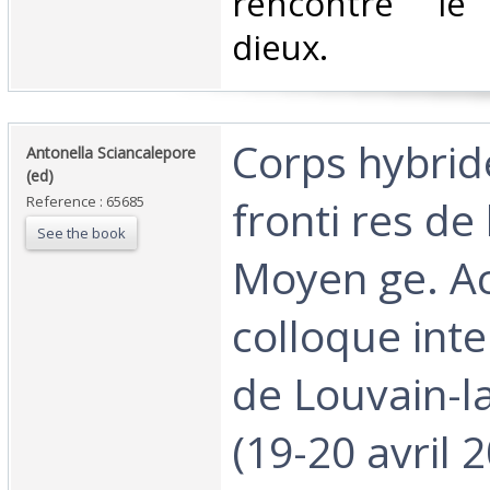
rencontre l
dieux.‎
‎Corps hybri
‎Antonella Sciancalepore
(ed)‎
fronti res de
Reference : 65685
See the book
Moyen ge. A
colloque inte
de Louvain-l
(19-20 avril 2