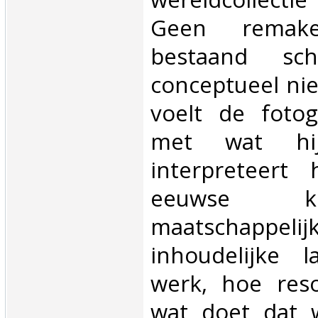
Geen rema
bestaand schi
conceptueel ni
voelt de fotog
met wat hij
interpreteert 
eeuwse k
maatschap
inhoudelijke 
werk, hoe res
wat doet dat 