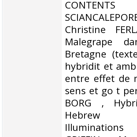
CONTENTS 
SCIANCALEPORE,
Christine FER
Malegrape da
Bretagne (text
hybridit et ambi
entre effet de 
sens et go t pe
BORG , Hybri
Hebrew M
Illuminatio