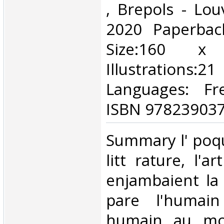
‎, Brepols - Lo
2020 Paperbac
Size:160 
Illustrations:2
Languages: Fre
ISBN 978239037
‎Summary l' poqu
litt rature, l'a
enjambaient la 
pare l'humai
humain au mo