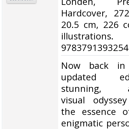
‎Londen, Pr
Hardcover, 27
20.5 cm, 226 c
illustrations
9783791393254.
‎Now back in
updated edi
stunning, aw
visual odyssey
the essence o
enigmatic pers