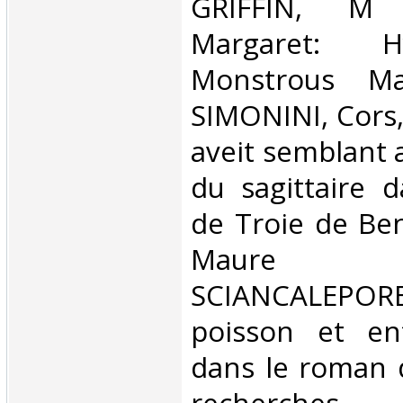
GRIFFIN, M 
Margaret: H
Monstrous Mat
SIMONINI, Cors,
aveit semblant 
du sagittaire 
de Troie de Ben
Maure A
SCIANCALEPORE
poisson et enf
dans le roman d