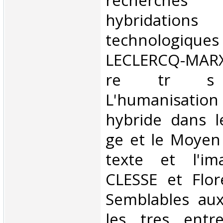
recherche
hybridatio
technologique
LECLERCQ-MARX
re tr s 
L'humanisatio
hybride dans 
ge et le Moyen 
texte et l'i
CLESSE et Flor
Semblables aux
les tres entr