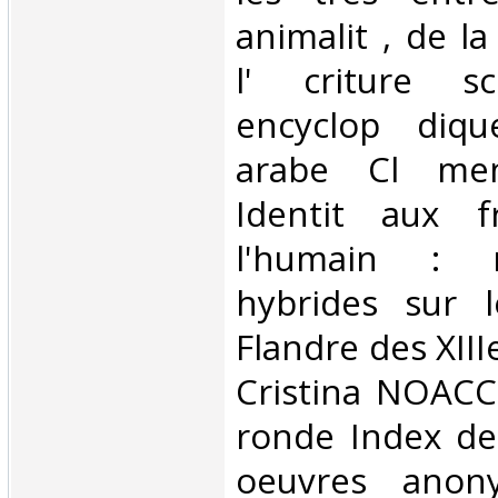
animalit , de l
l' criture sc
encyclop diq
arabe Cl me
Identit aux f
l'humain : 
hybrides sur 
Flandre des XIIIe
Cristina NOACCO
ronde Index de
oeuvres anon