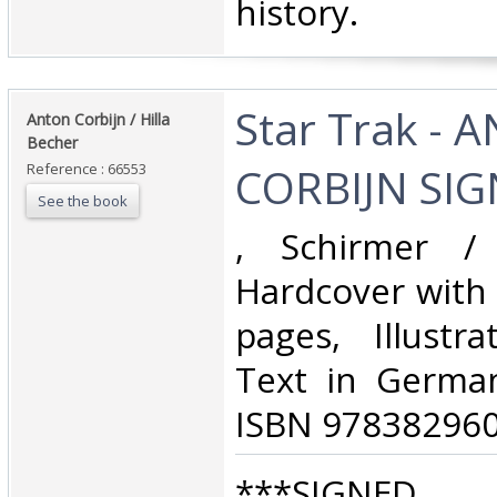
history.‎
‎Star Trak -
‎Anton Corbijn / Hilla
Becher‎
CORBIJN SIG
Reference : 66553
See the book
‎, Schirmer /
Hardcover with 
pages, Illustr
Text in German
ISBN 978382960
‎***SIGNE