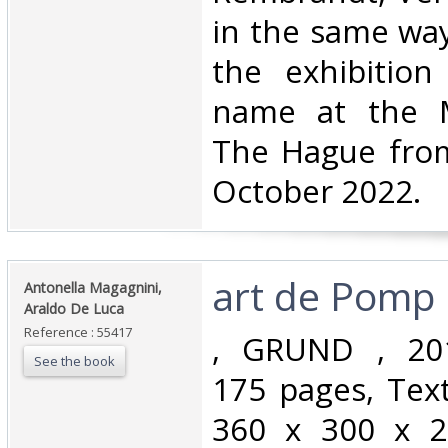
in the same way
the exhibitio
name at the M
The Hague from
October 2022.‎
‎art de Pomp i
‎Antonella Magagnini,
Araldo De Luca‎
Reference : 55417
‎, GRUND , 20
See the book
175 pages, Text
360 x 300 x 