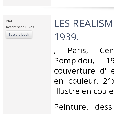
‎LES REALISM
‎N/A.‎
Reference : 10729
1939.‎
See the book
‎, Paris, Ce
Pompidou, 19
couverture d' e
en couleur, 21
illustre en coule
‎Peinture, dess