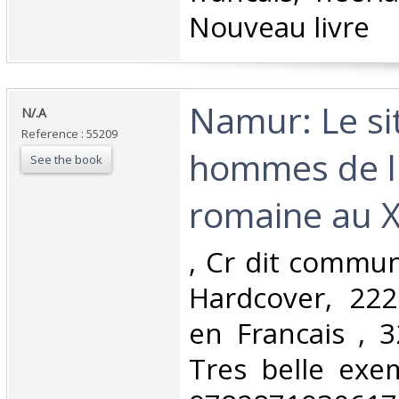
Nouveau livre ‎
‎Namur: Le sit
‎N/.A‎
Reference : 55209
hommes de l
See the book
romaine au XVI
‎, Cr dit commu
Hardcover, 222
en Francais , 
Tres belle exem