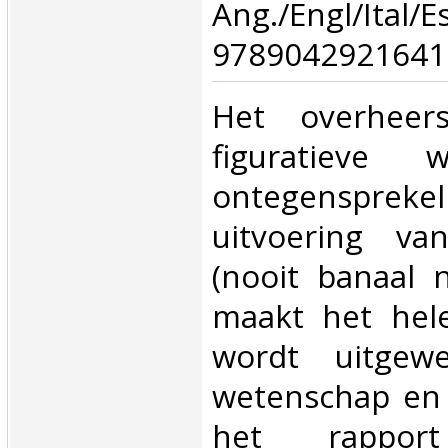
Ang./Engl/Ital/
9789042921641.
‎Het overhee
figuratieve w
ontegensprekeli
uitvoering va
(nooit banaal 
maakt het hele
wordt uitgew
wetenschap en
het rappo