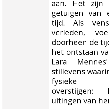
aan. Het zijn a
getuigen van 
tijd. Als ven
verleden, vo
doorheen de tij
het ontstaan v
Lara Mennes'
stillevens waar
fysieke ve
overstijgen:
uitingen van he