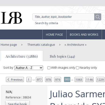
Search by criteria
HOME PAGE
BOOKS AND WORKS
Home page
Thematic catalogue
Architecture
Architecture (32886)
Sub topics (244)
Sort by
With images only
Nearby only
...
...
980
Previous
1
977
978
979
1063
1146
1229
‎Juliao Sarme
‎N/A;‎
Reference : 38634
See the book