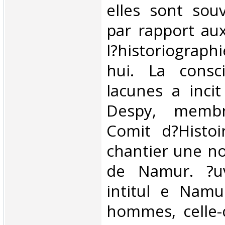
elles sont sou
par rapport au
l?historiograp
hui. La consc
lacunes a incit
Despy, memb
Comit d?Histoi
chantier une no
de Namur. ?uvr
intitul e Namur
hommes, celle-c