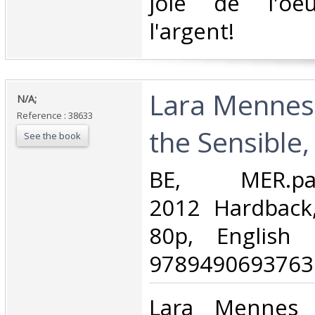
joie de l'oeu
l'argent!‎
‎Lara Mennes
‎N/A;‎
Reference : 38633
the Sensible,‎
See the book
‎BE, MER.pape
2012 Hardback
80p, English 
9789490693763.
‎Lara Mennes 