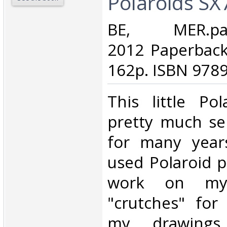
Polaroids SX7
‎BE, MER.pape
2012 Paperbac
162p. ISBN 9789
‎This little Po
pretty much sel
for many year
used Polaroid 
work on my 
"crutches" for
my drawings