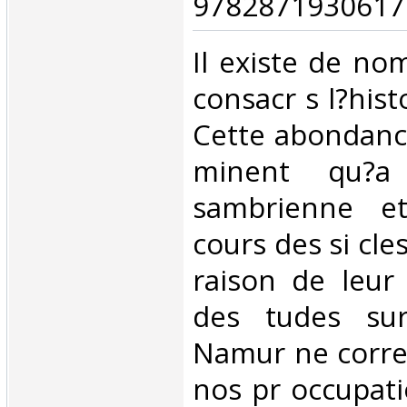
9782871930617.
‎Il existe de n
consacr s l?his
Cette abondance 
minent qu?a
sambrienne e
cours des si cle
raison de leur 
des tudes su
Namur ne corre
nos pr occupati