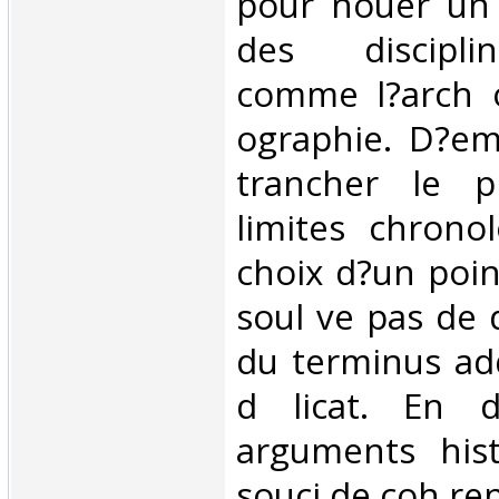
pour nouer un 
des discipli
comme l?arch o
ographie. D?emb
trancher le 
limites chronol
choix d?un poin
soul ve pas de di
du terminus ad
d licat. En d 
arguments hist
souci de coh ren