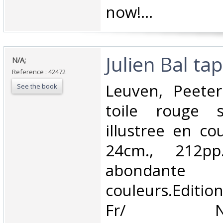
now!... ‎
‎Julien Bal tap
‎N/A;‎
Reference : 42472
‎Leuven, Peeter
See the book
toile rouge s
illustree en co
24cm., 212pp.,
abonda
couleurs.Editi
Fr/ 