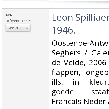
‎Leon Spilliae
‎N/A.‎
Reference : 47160
1946.‎
See the book
‎Oostende-Antw
Seghers / Gale
de Velde, 2006
flappen, ongep
ills. in kleur
goede staat
Francais-Nederla