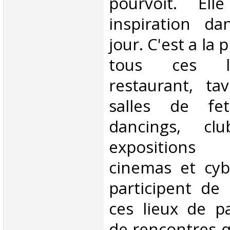
pourvoit. El
inspiration da
jour. C'est a la
tous ces li
restaurant, tav
salles de fet
dancings, cl
expositions u
cinemas et cyb
participent de l
ces lieux de pa
de rencontres q