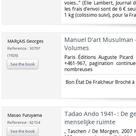
voies..." (Elie Lambert, Journa
les frais d'envoi sont de 6 € seu
1 kg (colissimo suivi), pour la Fr
‎Manuel D'art Musulman -
‎MARçAIS Georges‎
Volumes‎
Reference : 30797
(1926)
‎Paris Éditions Auguste Picar
+461-967, pagination continue,
See the book
nombreuses‎
‎ Bon État De Fraîcheur Broché à 
‎Tadao Ando 1941- : De g
‎Masao Furuyama‎
menselijke ruimte‎
Reference : 62154
‎, Taschen / De Morgen, 2007 
See the book