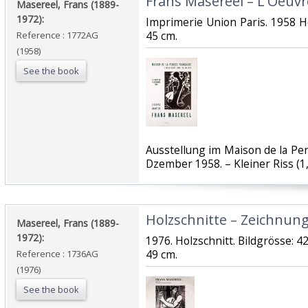
‎Frans Masereel – L'Oeuvre
‎Masereel, Frans (1889-
1972):‎
‎Imprimerie Union Paris. 1958 H
45 cm.‎
Reference : 1772AG
(1958)
See the book
‎Ausstellung im Maison de la Pe
Dzember 1958. – Kleiner Riss (1,
‎Holzschnitte – Zeichnung
‎Masereel, Frans (1889-
1972):‎
‎1976. Holzschnitt. Bildgrösse: 4
49 cm.‎
Reference : 1736AG
(1976)
See the book