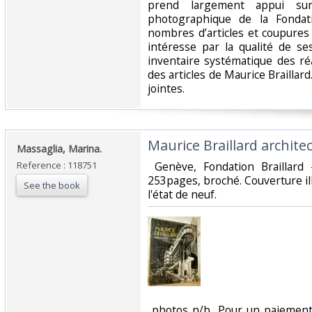
prend largement appui su
photographique de la Fondati
nombres d’articles et coupures 
intéresse par la qualité de se
inventaire systématique des réa
des articles de Maurice Braillar
jointes. ‎
‎Maurice Braillard archite
‎Massaglia, Marina.‎
Reference : 118751
‎ Genève, Fondation Braillar
253pages, broché. Couverture il
See the book
l'état de neuf.‎
‎ photos n/b, Pour un paiement