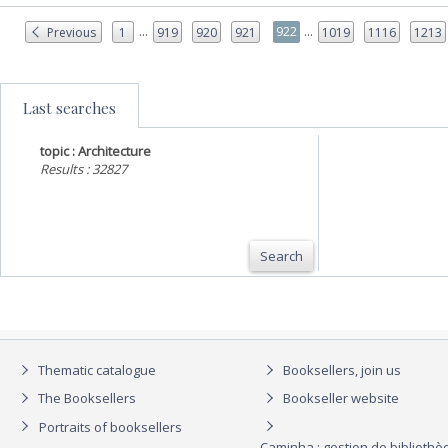
...
...
922
Previous
1
919
920
921
1019
1116
1213
Last searches
topic : Architecture
Results : 32827
Search
Thematic catalogue
Booksellers, join us
The Booksellers
Bookseller website
Portraits of booksellers
Caminha : gestion de biblioth