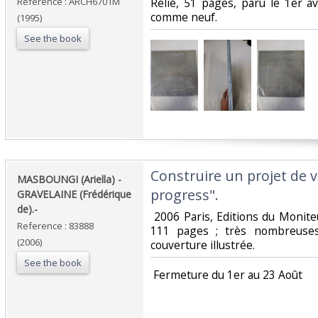
Reference : ARCH6701M
‎Relié, 51 pages, paru le 1er a
comme neuf.‎
(1995)
See the book
‎Construire un projet de v
‎MASBOUNGI (Ariella) -
progress".‎
GRAVELAINE (Frédérique
de).-‎
‎ 2006 Paris, Editions du Monit
Reference : 83888
111 pages ; très nombreuses 
(2006)
couverture illustrée. ‎
See the book
‎ Fermeture du 1er au 23 Août‎