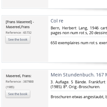
‎Col re‎
‎[Frans Masereel] - ‎
‎Masereel,Frans‎
‎Bern, Herbert Lang, 1946 cart
pages non num rot s, 20 dessins.
Reference : 65732
See the book
‎650 exemplaires num rot s. exem
‎Mein Stundenbuch. 167 M
‎Masereel, Frans:‎
Reference : 3879BB
‎3. Auflage. 5 Bände. Frankfur
(1985). 8°. Orig.-Broschuren.‎
(1985)
See the book
‎Broschuren etwas angestaubt, 