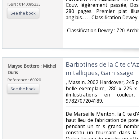
ISBN : 0140095233
Couv. légèrement passée, Dos s
280 pages. Premier plat illu
See the book
anglais.. . . . Classification Dewey
‎ Classification Dewey : 720-Archi
‎Barbotines de la C te d'A
‎Maryse Bottero ; Michel
m talliques, Garnissage‎
Duris‎
Reference : 60920
‎, Massin, 2002 Hardcover, 245 
belle exemplaire, 280 x 225 x
See the book
ilmlustrations en couleu
9782707204189.‎
‎De Marseille Menton, la C te d'
haut lieu de fabrication de poter
pendant un tr s grand nombre
constitu un tournant dans la
Outre l'usage de moules en pl tre