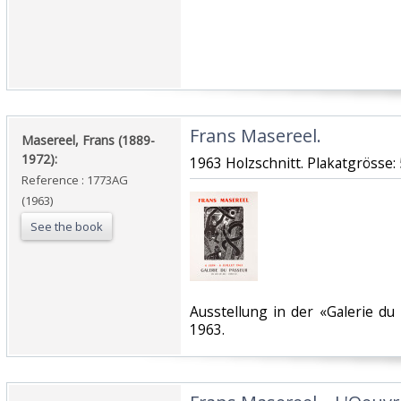
‎Frans Masereel.‎
‎Masereel, Frans (1889-
1972):‎
‎1963 Holzschnitt. Plakatgrösse: 
Reference : 1773AG
(1963)
See the book
‎Ausstellung in der «Galerie du 
1963.‎