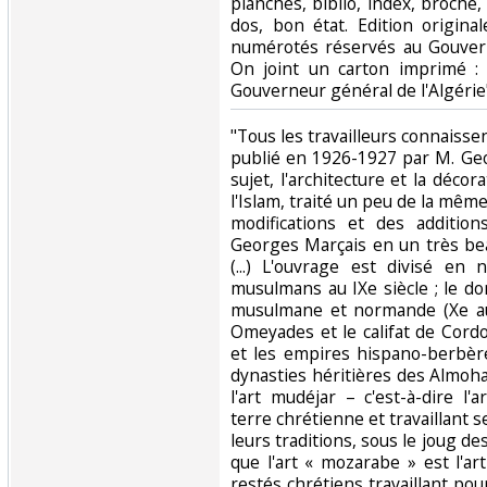
planches, biblio, index, broché
dos, bon état. Edition origin
numérotés réservés au Gouvern
On joint un carton imprimé :
Gouverneur général de l'Algérie"
‎"Tous les travailleurs connaiss
publié en 1926-1927 par M. Ge
sujet, l'architecture et la déco
l'Islam, traité un peu de la mê
modifications et des addition
Georges Marçais en un très bea
(...) L'ouvrage est divisé en
musulmans au IXe siècle ; le do
musulmane et normande (Xe au 
Omeyades et le califat de Cord
et les empires hispano-berbères
dynasties héritières des Almohad
l'art mudéjar – c'est-à-dire l
terre chrétienne et travaillant s
leurs traditions, sous le joug de
que l'art « mozarabe » est l'a
restés chrétiens travaillant po