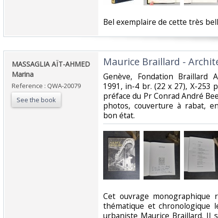
‎Bel exemplaire de cette très bell
‎Maurice Braillard - Archit
‎MASSAGLIA AÏT-AHMED
Marina ‎
‎Genève, Fondation Braillard 
1991, in-4 br. (22 x 27), X-253 p
Reference : QWA-20079
préface du Pr Conrad André Bee
See the book
photos, couverture à rabat, en
bon état. ‎
‎Cet ouvrage monographique r
thématique et chronologique le
urbaniste Maurice Braillard. Il 