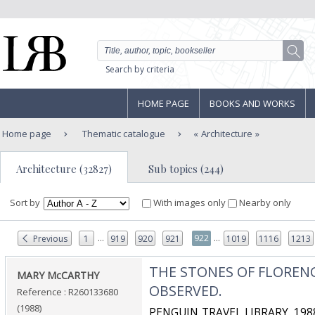
Search by criteria
HOME PAGE
BOOKS AND WORKS
Home page
Thematic catalogue
Architecture
Architecture (32827)
Sub topics (244)
Sort by
With images only
Nearby only
...
...
922
Previous
1
919
920
921
1019
1116
1213
‎THE STONES OF FLOREN
‎MARY McCARTHY‎
OBSERVED.‎
Reference : R260133680
(1988)
‎PENGUIN TRAVEL LIBRARY. 1988.