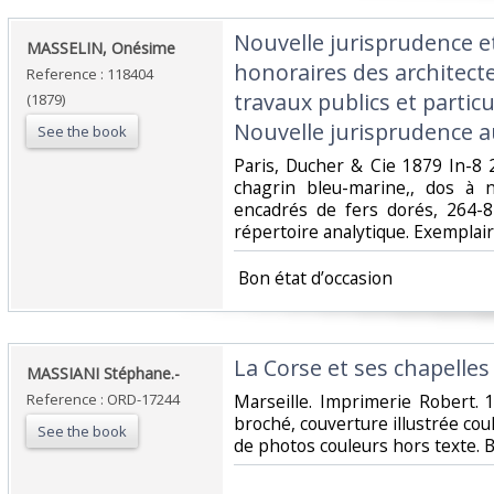
‎Nouvelle jurisprudence et
‎MASSELIN, Onésime‎
honoraires des architect
Reference : 118404
travaux publics et particul
(1879)
Nouvelle jurisprudence au 
See the book
‎Paris, Ducher & Cie 1879 In-8 
chagrin bleu-marine,, dos à 
encadrés de fers dorés, 264-8
répertoire analytique. Exemplaire
‎ Bon état d’occasion ‎
‎La Corse et ses chapelles
‎MASSIANI Stéphane.-‎
Reference : ORD-17244
‎Marseille. Imprimerie Robert.
broché, couverture illustrée co
See the book
de photos couleurs hors texte. Be