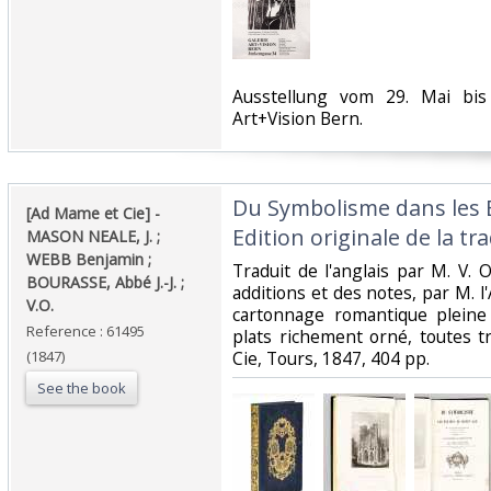
‎Ausstellung vom 29. Mai bis
Art+Vision Bern.‎
‎Du Symbolisme dans les 
‎[Ad Mame et Cie] - ‎
Edition originale de la tra
‎MASON NEALE, J. ;
WEBB Benjamin ;
‎Traduit de l'anglais par M. V. 
BOURASSE, Abbé J.-J. ;
additions et des notes, par M. l'A
V.O.‎
cartonnage romantique pleine 
Reference : 61495
plats richement orné, toutes 
(1847)
Cie, Tours, 1847, 404 pp.‎
See the book