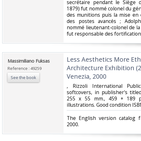
secrétaire pendant le Siège de
1879) fut nommé colonel du génie 
des munitions puis la mise en é
des postes avancés ; Adolph
nommé lieutenant-colonel de la 
fut responsable des fortifications
‎Less Aesthetics More Ethi
‎Massimiliano Fuksas‎
Architecture Exhibition (2
Reference : 49259
Venezia, 2000‎
See the book
‎, Rizzoli International Pub
softcovers, in publisher's titl
255 x 55 mm., 459 + 189 pa
illustrations. Good condition IS
‎The English version catalog 
2000.‎