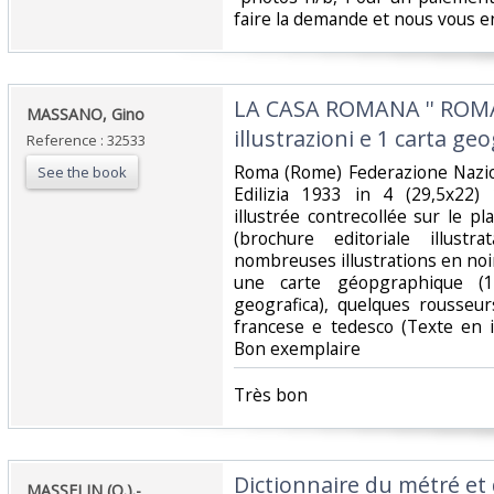
faire la demande et nous vous e
‎LA CASA ROMANA '' ROM
‎MASSANO, Gino ‎
illustrazioni e 1 carta geog
Reference : 32533
‎Roma (Rome) Federazione Nazio
See the book
Edilizia 1933 in 4 (29,5x22)
illustrée contrecollée sur le p
(brochure editoriale illust
nombreuses illustrations en noir
une carte géopgraphique (12
geografica), quelques rousseur
francese e tedesco (Texte en it
Bon exemplaire ‎
‎Très bon ‎
‎Dictionnaire du métré et 
‎MASSELIN (O.).-‎