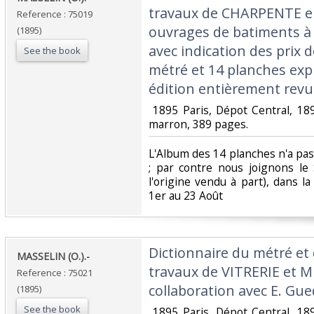
travaux de CHARPENTE e
Reference : 75019
ouvrages de batiments à 
(1895)
avec indication des prix 
See the book
métré et 14 planches expl
édition entièrement revue.
‎ 1895 Paris, Dépot Central, 18
marron, 389 pages. ‎
‎L'Album des 14 planches n'a pas
; par contre nous joignons l
l'origine vendu à part), dans 
1er au 23 Août‎
‎Dictionnaire du métré et 
‎MASSELIN (O.).-‎
travaux de VITRERIE et M
Reference : 75021
collaboration avec E. Gue
(1895)
See the book
‎ 1895 Paris, Dépot Central, 18