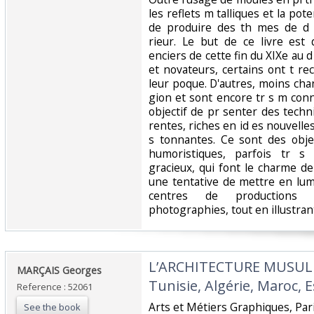
les reflets m talliques et la po
de produire des th mes de d co
rieur. Le but de ce livre es
enciers de cette fin du XIXe au d
et novateurs, certains ont t r
leur poque. D'autres, moins cha
gion et sont encore tr s m con
objectif de pr senter des techn
rentes, riches en id es nouvelles
s tonnantes. Ce sont des obje
humoristiques, parfois tr s
gracieux, qui font le charme de 
une tentative de mettre en lumi 
centres de productions 
photographies, tout en illustrant 
‎L’ARCHITECTURE MUSU
‎MARÇAIS Georges‎
Tunisie, Algérie, Maroc, E
Reference : 52061
‎Arts et Métiers Graphiques, Pari
See the book