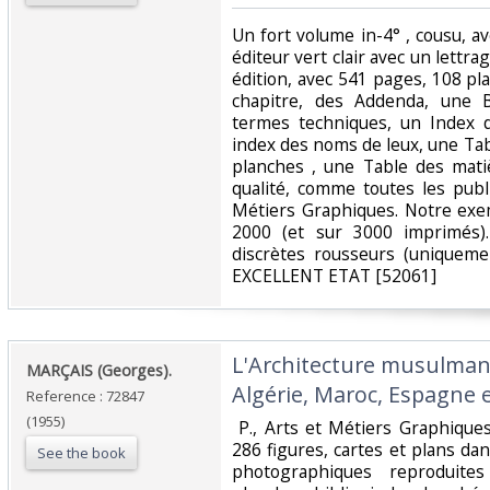
‎Un fort volume in-4° , cousu, 
éditeur vert clair avec un lettra
édition, avec 541 pages, 108 pl
chapitre, des Addenda, une B
termes techniques, un Index
index des noms de leux, une Tab
planches , une Table des mat
qualité, comme toutes les publ
Métiers Graphiques. Notre exe
2000 (et sur 3000 imprimés)
discrètes rousseurs (uniquemen
EXCELLENT ETAT [52061]‎
‎L'Architecture musulman
‎MARÇAIS (Georges).‎
Algérie, Maroc, Espagne et 
Reference : 72847
(1955)
‎ P., Arts et Métiers Graphiques
286 figures, cartes et plans dans
See the book
photographiques reproduite