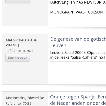
Dutch/English .*AS NEW ISBN 9
‎MONOGRAPH VAAST COLSON 19
‎De genese van de gotisch
‎MAESSCHALCK A. &
Leuven‎
VIAENE J.‎
Reference : B120771
‎Leuven, Salsa! 20005 80pp., met 
in de reeks "Salsa!-Cahiers" no.
See the book
‎Oranje tegen Spanje. Ee
‎Maesschalck, Edward De‎
de Nederlanden onder de
Reference : 70032