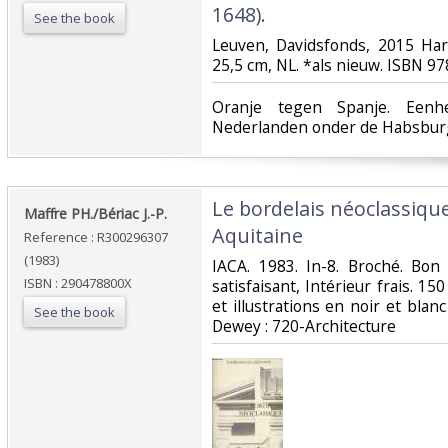
1648).‎
See the book
‎Leuven, Davidsfonds, 2015 Har
25,5 cm, NL. *als nieuw. ISBN 9
‎Oranje tegen Spanje. Een
Nederlanden onder de Habsburg
‎Le bordelais néoclassique
‎Maffre PH./Bériac J.-P.‎
Aquitaine‎
Reference : R300296307
(1983)
‎IACA. 1983. In-8. Broché. Bon
ISBN : 290478800X
satisfaisant, Intérieur frais. 
et illustrations en noir et blanc h
See the book
Dewey : 720-Architecture‎