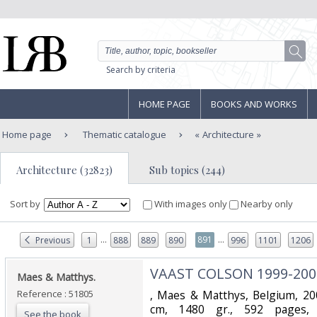
Search by criteria
HOME PAGE
BOOKS AND WORKS
Home page
Thematic catalogue
Architecture
Architecture (32823)
Sub topics (244)
Sort by
With images only
Nearby only
...
...
891
Previous
1
888
889
890
996
1101
1206
‎VAAST COLSON 1999-2009
‎Maes & Matthys.‎
Reference : 51805
‎, Maes & Matthys, Belgium, 20
cm, 1480 gr., 592 pages, 56
See the book