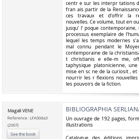
centr e sur les interpr tations d
fran ais partir de la Renaissanc
ces travaux et d'offrir la 
nouvelles. Ce volume, tout en o
jusqu' l' poque contemporaine, 
processus exemplaire de l'huma
lequel les temps modernes s'a
mal connu pendant le Moyen
contemporaine de la christianis
t christianis e elle-m me, o
taphysique platonicienne, une
mise en sc ne de la curiosit , 
nourrir les r flexions nouvelles
les pouvoirs de la fiction. ‎
‎BIBLIOGRAPHIA SERLIANA
‎Magali VENE‎
Reference : LFA00da3
‎Un ouvrage de 192 pages, for
illustrations‎
(2007)
See the book
‎Catalogue des éditions impr