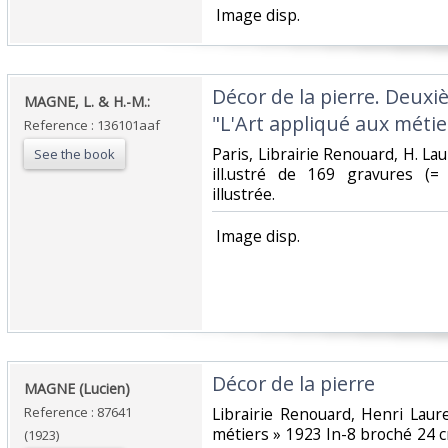
‎ Image disp.‎
‎Décor de la pierre. Deux
‎MAGNE, L. & H.-M.:‎
"L'Art appliqué aux métier
Reference : 136101aaf
‎Paris, Librairie Renouard, H. Lau
See the book
ill.ustré de 169 gravures (= i
illustrée.‎
‎ Image disp.‎
‎Décor de la pierre‎
‎MAGNE (Lucien) ‎
Reference : 87641
‎Librairie Renouard, Henri Laure
métiers » 1923 In-8 broché 24 
(1923)