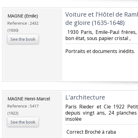
‎Voiture et l'Hôtel de Ram
‎MAGNE (Emile) ‎
de gloire (1635-1648)‎
Reference : 2432
(1930)
‎ 1930 Paris, Emile-Paul frères
bon état, sous papier cristal , ‎
See the book
‎Portraits et documents inédits. ‎
‎L'architecture‎
‎MAGNE Henri-Marcel‎
Reference : 5417
‎Paris Rieder et Cie 1922 Peti
depuis vingt ans, 24 planches
(1922)
insolée‎
See the book
‎ Correct Broché à raba‎