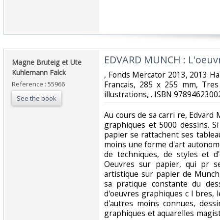
‎EDVARD MUNCH : L'oeuvre
‎Magne Bruteig et Ute
Kuhlemann Falck‎
‎, Fonds Mercator 2013, 2013 H
Francais, 285 x 255 mm, Tres
Reference : 55966
illustrations, . ISBN 97894623002
See the book
‎Au cours de sa carri re, Edvard
graphiques et 5000 dessins. S
papier se rattachent ses tablea
moins une forme d'art autonome
de techniques, de styles et d
Oeuvres sur papier, qui pr s
artistique sur papier de Munch,
sa pratique constante du des
d'oeuvres graphiques c l bres, le
d'autres moins connues, dessin
graphiques et aquarelles magistr