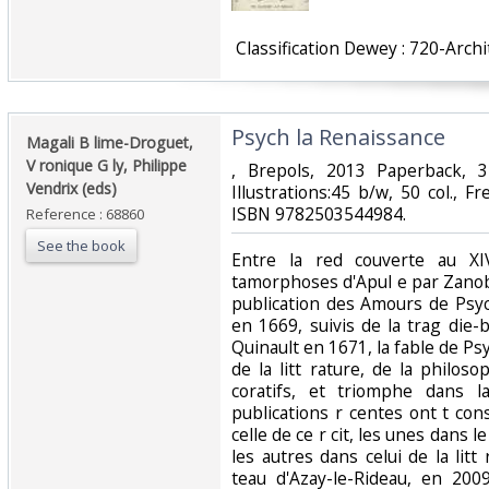
‎ Classification Dewey : 720-Archi
‎Psych la Renaissance ‎
‎Magali B lime-Droguet,
V ronique G ly, Philippe
‎, Brepols, 2013 Paperback,
Vendrix (eds)‎
Illustrations:45 b/w, 50 col., Fr
ISBN 9782503544984.‎
Reference : 68860
See the book
‎Entre la red couverte au X
tamorphoses d'Apul e par Zanobi
publication des Amours de Psy
en 1669, suivis de la trag die-b
Quinault en 1671, la fable de Ps
de la litt rature, de la philos
coratifs, et triomphe dans l
publications r centes ont t cons
celle de ce r cit, les unes dans le
les autres dans celui de la litt
teau d'Azay-le-Rideau, en 2009