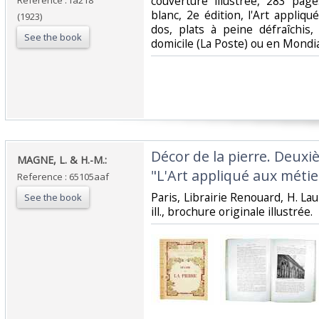
couverture illustrée, 283 pag
Reference : fa218
blanc, 2e édition, l'Art appliqu
(1923)
dos, plats à peine défraîchis,
See the book
domicile (La Poste) ou en Mondi
‎Décor de la pierre. Deux
‎MAGNE, L. & H.-M.:‎
"L'Art appliqué aux métier
Reference : 65105aaf
‎Paris, Librairie Renouard, H. Lau
See the book
ill., brochure originale illustrée.‎