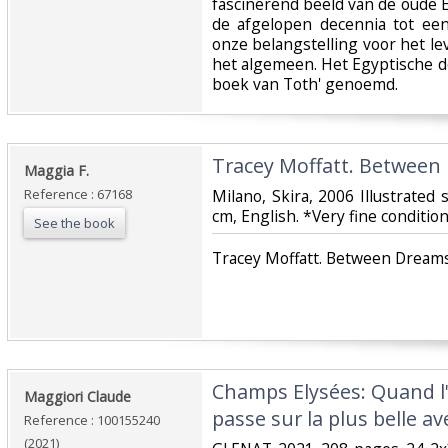
fascinerend beeld van de oude 
de afgelopen decennia tot een
onze belangstelling voor het le
het algemeen. Het Egyptische 
boek van Toth' genoemd.‎
‎Tracey Moffatt. Between 
‎Maggia F.‎
Reference : 67168
‎Milano, Skira, 2006 Illustrated
cm, English. *Very fine conditio
See the book
‎Tracey Moffatt. Between Dreams 
‎Champs Elysées: Quand l
‎Maggiori Claude‎
passe sur la plus belle 
Reference : 100155240
(2021)