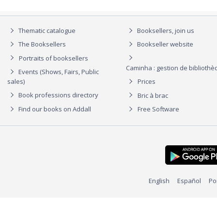
Thematic catalogue
Booksellers, join us
The Booksellers
Bookseller website
Portraits of booksellers
Caminha : gestion de biblioth
Events (Shows, Fairs, Public
sales)
Prices
Book professions directory
Bric à brac
Find our books on Addall
Free Software
English
Español
Po