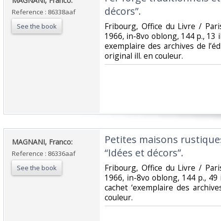
‎MAGNANI, Franco:‎
décors”.‎
Reference : 86338aaf
‎Fribourg, Office du Livre / Pari
See the book
1966, in-8vo oblong, 144 p., 13 ill
exemplaire des archives de l’é
original ill. en couleur.‎
‎Petites maisons rustiques
‎MAGNANI, Franco:‎
“Idées et décors”.‎
Reference : 86336aaf
‎Fribourg, Office du Livre / Pari
See the book
1966, in-8vo oblong, 144 p., 49 il
cachet ‘exemplaire des archives
couleur.‎