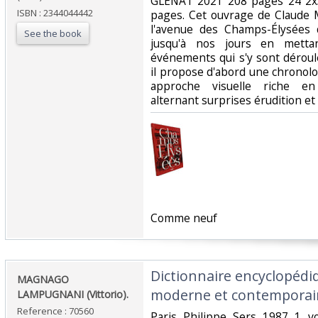
‎GLENAT 2021 208 pages 24 2x
ISBN : 2344044442
pages. Cet ouvrage de Claude M
l'avenue des Champs-Élysées 
See the book
jusqu'à nos jours en metta
événements qui s'y sont déroul
il propose d'abord une chronolo
approche visuelle riche en
alternant surprises érudition e
‎Comme neuf‎
‎Dictionnaire encyclopédi
‎MAGNAGO
moderne et contemporain
LAMPUGNANI (Vittorio).‎
Reference : 70560
‎Paris Philippe Sers 1987 1 vo