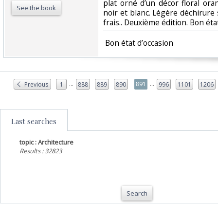
plat orné d’un décor floral or
See the book
noir et blanc. Légère déchirure s
frais.. Deuxième édition. Bon état
‎ Bon état d’occasion ‎
...
...
891
Previous
1
888
889
890
996
1101
1206
Last searches
topic : Architecture
Results : 32823
Search