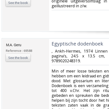
originele uitgeversomslag in
See the book
geillustreerd in z/w.‎
‎Egyptische dodenboek‎
‎M.A. Geru‎
Reference : 69588
‎, Ankh-Hermes, 1974 Linnen
pagina's, 24.5 x 13.5 cm,
See the book
9789020248319.‎
‎Min of meer losse teksten e
hebben om een leidraad en gids
dood. Met glossarium en lite
Dodenboek is een verzameling 
tot 400 v.Chr. Het zijn rit
gebeden en spreuken die bedo
helpen bij zijn tocht door het 
teksten zaten vaak in de gr