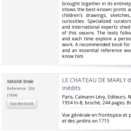
brought together in its entiret
shows the best-known prints an
children's drawings, sketche
curiosities. Specialized cur
and international experts shed
of this oeuvre. The texts foll
and each time explore a period
work. A recommended book for 
and an essential reference wo
know him.‎
‎LE CHATEAU DE MARLY d
‎MAGNE Emile‎
inédits‎
Reference : 326
(1934)
‎Paris, Calmann-Lévy, Editeurs, N
1934 In-8, broché, 244 pages. Bi
See the book
‎Vue générale en frontispice et
et des jardins en 1715 ‎