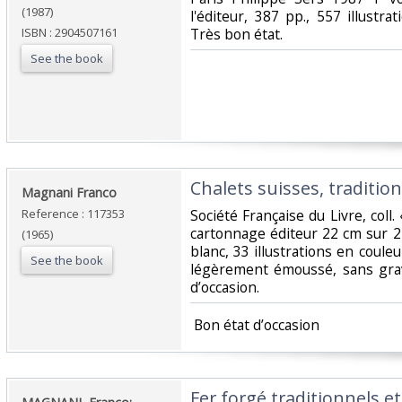
(1987)
l'éditeur, 387 pp., 557 illustra
ISBN : 2904507161
Très bon état.‎
See the book
‎Chalets suisses, traditio
‎Magnani Franco‎
Reference : 117353
‎Société Française du Livre, coll
cartonnage éditeur 22 cm sur 24
(1965)
blanc, 33 illustrations en coul
See the book
légèrement émoussé, sans gravi
d’occasion.‎
‎ Bon état d’occasion ‎
‎Fer forgé traditionnels e