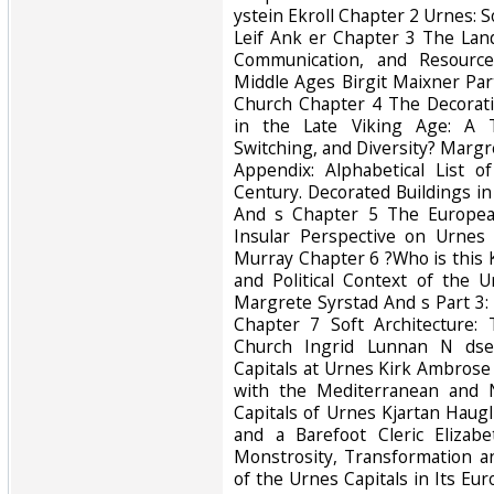
ystein Ekroll Chapter 2 Urnes:
Leif Ank er Chapter 3 The Lan
Communication, and Resource
Middle Ages Birgit Maixner Pa
Church Chapter 4 The Decorati
in the Late Viking Age: A T
Switching, and Diversity? Marg
Appendix: Alphabetical List 
Century. Decorated Buildings i
And s Chapter 5 The European
Insular Perspective on Urnes 
Murray Chapter 6 ?Who is this K
and Political Context of the 
Margrete Syrstad And s Part 3
Chapter 7 Soft Architecture: 
Church Ingrid Lunnan N dse
Capitals at Urnes Kirk Ambros
with the Mediterranean and 
Capitals of Urnes Kjartan Haugl
and a Barefoot Cleric Eliza
Monstrosity, Transformation 
of the Urnes Capitals in Its Eu