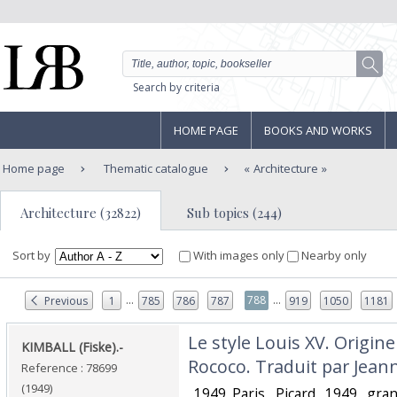
Search by criteria
HOME PAGE
BOOKS AND WORKS
Home page
Thematic catalogue
Architecture
Architecture (32822)
Sub topics (244)
Sort by
With images only
Nearby only
...
...
788
Previous
1
785
786
787
919
1050
1181
‎Le style Louis XV. Origin
‎KIMBALL (Fiske).-‎
Rococo. Traduit par Jeann
Reference : 78699
(1949)
‎ 1949 Paris, Picard, 1949, gr