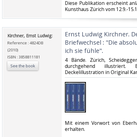
‎Diese Publikation erscheint anlä
Kunsthaus Zürich vom 12.9.-15.11
‎Ernst Ludwig Kirchner. 
‎Kirchner, Ernst Ludwig:‎
Briefwechsel : "Die absol
Reference : 4824DB
ich sie fühle".‎
(2010)
ISBN : 3858811181
‎4 Bände. Zürich, Scheidegge
durchgehend illustriert.
See the book
Deckelillustration in Original Ka
‎Mit einem Vorwort von Eberh
erhalten.‎