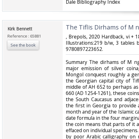
Dale Bibliography Index‎
‎The Tiflis Dirhams of M 
‎Kirk Bennett‎
Reference : 65881
‎, Brepols, 2020 Hardback, vi +
Illustrations:219 b/w, 3 tables
See the book
9780897223652.‎
‎Summary The dirhams of M ng
major emission of silver coin
Mongol conquest roughly a gene
the Georgian capital city of Ti
middle of AH 652 to perhaps as 
660 (AD 1254-1261), these coins
the South Caucasus and adjace
the first in Georgia to provide
month and year of the Islamic c
date formula in the four margin
the coin means that parts of it a
effaced on individual specimen
by poor Arabic calligraphy on