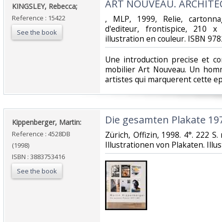
‎ART NOUVEAU. ARCHITEC
‎KINGSLEY, Rebecca;‎
Reference : 15422
‎, MLP, 1999, Relie, cartonna
d'editeur, frontispice, 210 
See the book
illustration en couleur. ISBN 97
‎Une introduction precise et co
mobilier Art Nouveau. Un homm
artistes qui marquerent cette ep
‎Die gesamten Plakate 1977
‎Kippenberger, Martin:‎
Reference : 4528DB
‎Zürich, Offizin, 1998. 4°. 222 S
Illustrationen von Plakaten. Illus
(1998)
ISBN : 3883753416
See the book