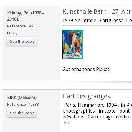
‎Kunsthalle Bern - 27. April
‎Kirkeby, Per (1938–
2018).‎
‎1979. Serigrafie. Blattgrösse: 128
Reference : 965DG
(1979)
See the book
‎Gut erhaltenes Plakat.‎
‎L'art des granges.‎
‎KIRK (Malcolm).‎
Reference : 15333
‎ Paris, Flammarion, 1994 ; in
photographies in-texte dont
See the book
élévations. Cartonnage d'éditeu
état. ‎