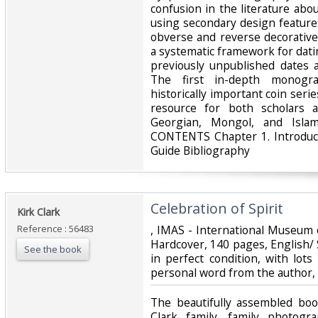
confusion in the literature abo
using secondary design feature
obverse and reverse decorative
a systematic framework for dati
previously unpublished dates a
The first in-depth monogr
historically important coin serie
resource for both scholars a
Georgian, Mongol, and Isla
CONTENTS Chapter 1. Introducti
Guide Bibliography‎
‎Celebration of Spirit‎
‎Kirk Clark‎
Reference : 56483
‎, IMAS - International Museum 
Hardcover, 140 pages, English/
See the book
in perfect condition, with lots
personal word from the author,
‎The beautifully assembled bo
Clark family, family photogra