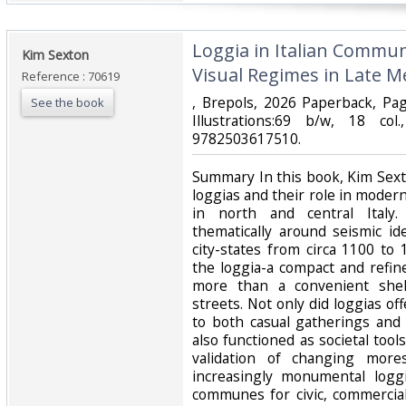
‎Loggia in Italian Commu
‎Kim Sexton‎
Visual Regimes in Late Me
Reference : 70619
‎, Brepols, 2026 Paperback, Pa
See the book
Illustrations:69 b/w, 18 col
9782503617510.‎
‎Summary In this book, Kim Sexto
loggias and their role in modern
in north and central Italy.
thematically around seismic ide
city-states from circa 1100 to
the loggia-a compact and refi
more than a convenient shel
streets. Not only did loggias o
to both casual gatherings and
also functioned as societal tools 
validation of changing more
increasingly monumental logg
communes for civic, commercial,