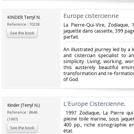
‎Europe cistercienne‎
‎KINDER Terryl N.‎
Reference : 70238
‎La Pierre-Qui-Vire, Zodiaque,
jaquette dans cassette, 399 pages
See the book
parfait.‎
‎An illustrated journey led by a 
and cistercian specialist to a
simplicity. Living, working, w
this austerely beautiful en
transformation and re-formatio
of God.‎
‎L'Europe Cistercienne. ‎
‎Kinder (Terryl N.)‎
Reference : 8646
‎ 1997 Zodiaque, La Pierre qu
pleine toile marine, sous jaquet
(1997)
400 pp., riche iconographie e
See the book
état. ‎