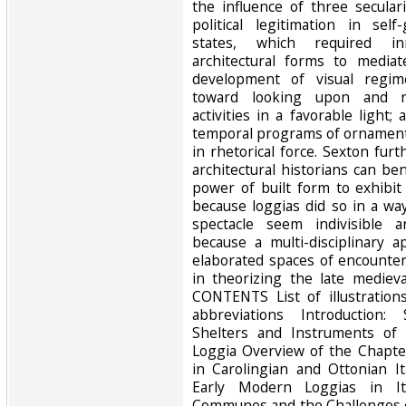
the influence of three secular
political legitimation in self-
states, which required inn
architectural forms to mediat
development of visual regim
toward looking upon and r
activities in a favorable light;
temporal programs of ornament t
in rhetorical force. Sexton fur
architectural historians can b
power of built form to exhibit
because loggias did so in a wa
spectacle seem indivisible a
because a multi-disciplinary 
elaborated spaces of encounte
in theorizing the late medieva
CONTENTS List of illustratio
abbreviations Introduction: 
Shelters and Instruments of
Loggia Overview of the Chapter
in Carolingian and Ottonian I
Early Modern Loggias in It
Communes and the Challenges 