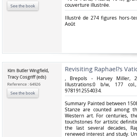
couverture illustrée. ‎
See the book
‎Illustré de 274 figures hors-
Août‎
‎Revisiting Raphael?s Vati
‎Kim Butler Wingfield,
Tracy Cosgriff (eds)‎
‎, Brepols - Harvey Miller,
Illustrations:0 b/w, 177 col
Reference : 64926
9781912554034.‎
See the book
‎Summary Painted between 1508
Stanze are counted among th
Western art. For centuries, t
touchstones for artistic defini
the last several decades, Ra
renewed interest and study. Un