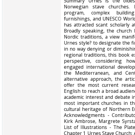
‎Summary Urnes is the olde
Norwegian stave churches. D
program, complex building
furnishings, and UNESCO World
has attracted scant scholarly 
Broadly speaking, the church
Nordic traditions, a view mani
Urnes style? to designate the fi
in no way denying or diminishi
regional traditions, this book
perspective, considering ho
engaged international develo
the Mediterranean, and Cent
alternative approach, the arti
offer the most current resea
English to reach a broad audien
academic interest and debate i
most important churches in the
cultural heritage of Norther
Acknowledgments - Contributo
Kirk Ambrose, Margrete Syrsta
List of Illustrations - The Pla
Chapter 1 Urnes Stave Church: