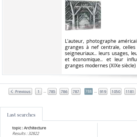
‎L'auteur, photographe américai
granges à nef centrale, celle
seigneuriaux... leurs usages, le
et économique... et leur infl
granges modernes (XIXe siècle) d
...
...
788
Previous
1
785
786
787
919
1050
1181
Last searches
topic : Architecture
Results : 32822