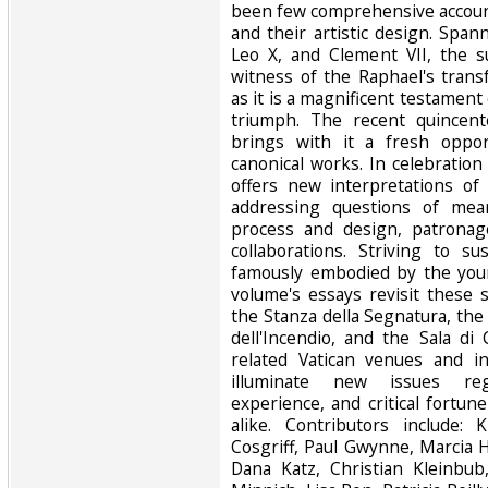
been few comprehensive accoun
and their artistic design. Spann
Leo X, and Clement VII, the s
witness of the Raphael's tran
as it is a magnificent testament o
triumph. The recent quincente
brings with it a fresh oppor
canonical works. In celebration
offers new interpretations of 
addressing questions of mean
process and design, patronag
collaborations. Striving to su
famously embodied by the young
volume's essays revisit these s
the Stanza della Segnatura, the
dell'Incendio, and the Sala di
related Vatican venues and in
illuminate new issues reg
experience, and critical fortun
alike. Contributors include: 
Cosgriff, Paul Gwynne, Marcia H
Dana Katz, Christian Kleinbub