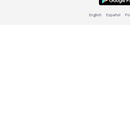
English
Español
Po