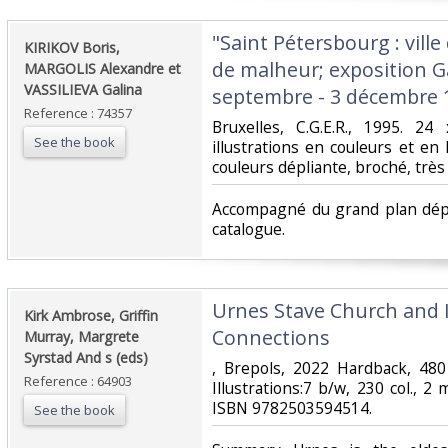
‎"Saint Pétersbourg : ville
‎KIRIKOV Boris,
de malheur; exposition G
MARGOLIS Alexandre et
VASSILIEVA Galina‎
septembre - 3 décembre 1
Reference : 74357
‎Bruxelles, C.G.E.R., 1995. 
See the book
illustrations en couleurs et en
couleurs dépliante, broché, très 
‎Accompagné du grand plan dépl
catalogue.‎
‎Urnes Stave Church and
‎Kirk Ambrose, Griffin
Connections‎
Murray, Margrete
Syrstad And s (eds)‎
‎, Brepols, 2022 Hardback, 48
Reference : 64903
Illustrations:7 b/w, 230 col., 
ISBN 9782503594514.‎
See the book