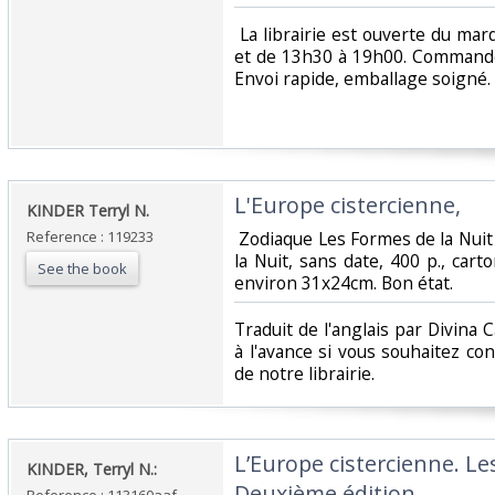
‎ La librairie est ouverte du m
et de 13h30 à 19h00. Commande
Envoi rapide, emballage soigné. ‎
‎L'Europe cistercienne, ‎
‎KINDER Terryl N.‎
Reference : 119233
‎ Zodiaque Les Formes de la Nuit
la Nuit, sans date, 400 p., car
See the book
environ 31x24cm. Bon état.‎
‎Traduit de l'anglais par Divina
à l'avance si vous souhaitez co
de notre librairie.‎
‎L’Europe cistercienne. Le
‎KINDER, Terryl N.:‎
Deuxième édition.‎