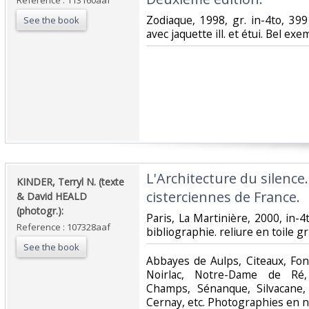
Reference : 113160aaf
‎Zodiaque, 1998, gr. in-4to, 399 
See the book
avec jaquette ill. et étui. Bel exem
‎L'Architecture du silence
‎KINDER, Terryl N. (texte
cisterciennes de France. ‎
& David HEALD
(photogr.):‎
‎Paris, La Martinière, 2000, in-4
Reference : 107328aaf
bibliographie. reliure en toile gr
See the book
‎Abbayes de Aulps, Citeaux, Fo
Noirlac, Notre-Dame de Ré, 
Champs, Sénanque, Silvacane,
Cernay, etc. Photographies en no