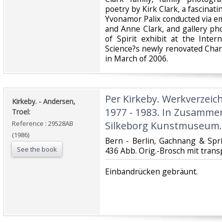
poetry by Kirk Clark, a fascinati
Yvonamor Palix conducted via e
and Anne Clark, and gallery ph
of Spirit exhibit at the Inte
Science?s newly renovated Char
in March of 2006.‎
‎Per Kirkeby. Werkverzei
‎Kirkeby. - Andersen,
1977 - 1983. In Zusamme
Troel:‎
Reference : 29528AB
Silkeborg Kunstmuseum.‎
(1986)
‎Bern - Berlin, Gachnang & Spri
See the book
436 Abb. Orig.-Brosch mit trans
‎Einbandrücken gebräunt.‎