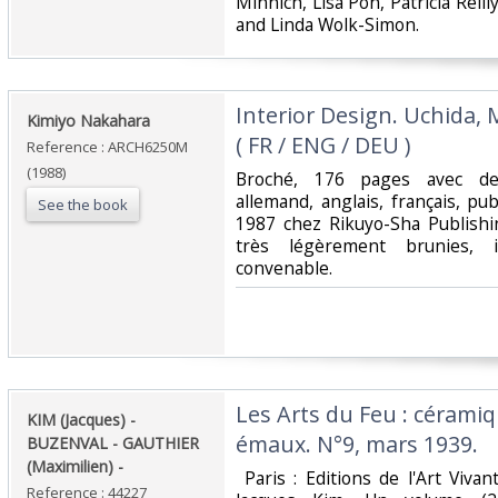
Minnich, Lisa Pon, Patricia Reill
and Linda Wolk-Simon.‎
‎Interior Design. Uchida,
‎Kimiyo Nakahara‎
( FR / ENG / DEU )‎
Reference : ARCH6250M
(1988)
‎Broché, 176 pages avec de 
allemand, anglais, français, pu
See the book
1987 chez Rikuyo-Sha Publishi
très légèrement brunies, in
convenable.‎
‎Les Arts du Feu : céramiq
‎KIM (Jacques) -
émaux. N°9, mars 1939.‎
BUZENVAL - GAUTHIER
(Maximilien) - ‎
‎ Paris : Editions de l'Art Vivan
Reference : 44227