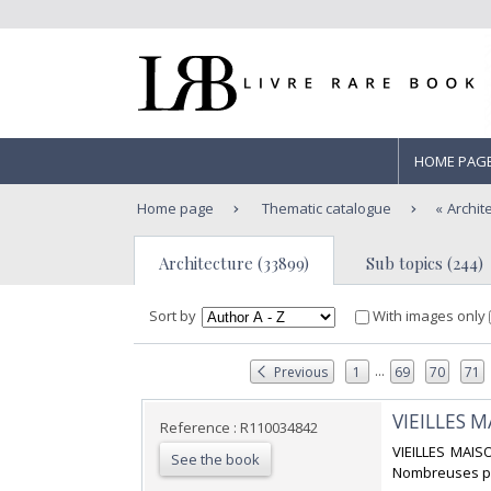
HOME PAG
Home page
Thematic catalogue
Archit
Architecture (33899)
Sub topics (244)
Sort by
With images only
...
Previous
1
69
70
71
‎VIEILLES 
Reference : R110034842
‎VIEILLES MAIS
See the book
Nombreuses pho