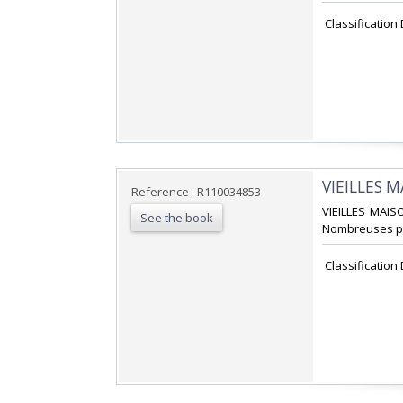
‎ Classification
‎VIEILLES 
Reference : R110034853
‎VIEILLES MAIS
See the book
Nombreuses pho
‎ Classification