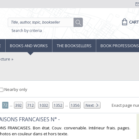
CART
Search by criteria
E
BOOKS AND WORKS
THE BOOKSELLERS
BOOK PROFESSIONS
ecture
Nearby only
...
...
72
Exact page nu
392
712
1032
1352
1356
Next
MAISONS FRANCAISES N° -‎
ONS FRANCAISES. Bon état. Couv. convenable. Intérieur frais. pages.
tos en couleur dans et hors texte.‎