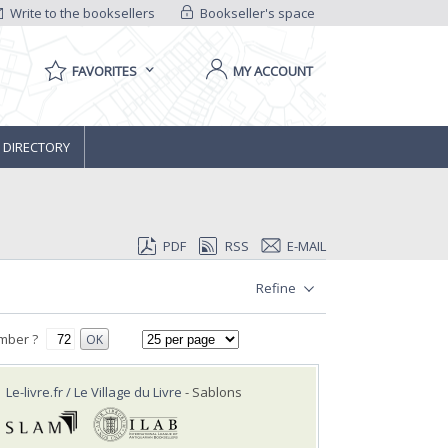
Write to the booksellers
Bookseller's space
FAVORITES
MY ACCOUNT
 DIRECTORY
PDF
RSS
E-MAIL
Refine
mber ?
OK
Le-livre.fr / Le Village du Livre
- Sablons