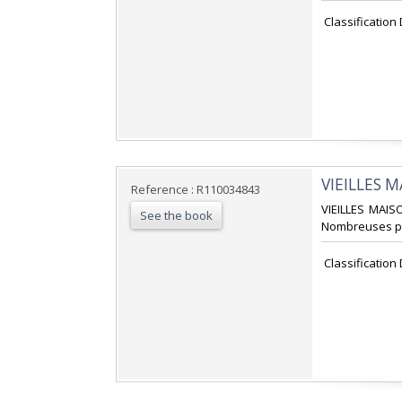
‎ Classification
‎VIEILLES 
Reference : R110034843
‎VIEILLES MAIS
See the book
Nombreuses pho
‎ Classification