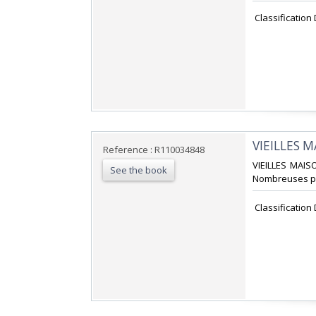
‎ Classification
‎VIEILLES 
Reference : R110034848
‎VIEILLES MAIS
See the book
Nombreuses pho
‎ Classification