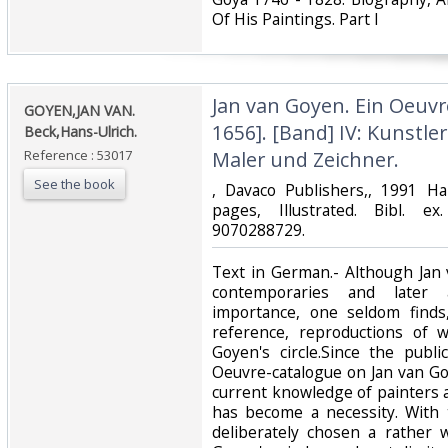
Of His Paintings. Part I ‎
‎Jan van Goyen. Ein Oeuvr
‎GOYEN,JAN VAN.
1656]. [Band] IV: Kunstle
Beck,Hans-Ulrich. ‎
Reference : 53017
Maler und Zeichner.‎
See the book
‎, Davaco Publishers,, 1991 H
pages, Illustrated. Bibl. e
9070288729.‎
‎Text in German.- Although Jan
contemporaries and later
importance, one seldom finds
reference, reproductions of 
Goyen's circle.Since the publi
Oeuvre-catalogue on Jan van Goy
current knowledge of painters 
has become a necessity. With 
deliberately chosen a rather 