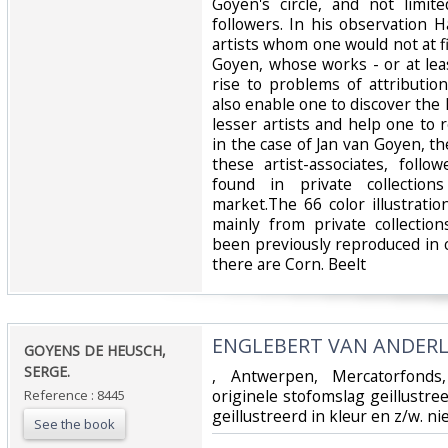
Goyen's circle, and not limit
followers. In his observation 
artists whom one would not at f
Goyen, whose works - or at lea
rise to problems of attributio
also enable one to discover the
lesser artists and help one to 
in the case of Jan van Goyen, th
these artist-associates, follo
found in private collection
market.The 66 color illustrati
mainly from private collecti
been previously reproduced in c
there are Corn. Beelt‎
‎ENGLEBERT VAN ANDERL
‎GOYENS DE HEUSCH,
SERGE.‎
‎, Antwerpen, Mercatorfonds
originele stofomslag geillustre
Reference : 8445
geillustreerd in kleur en z/w. n
See the book