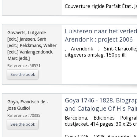
‎Couverture rigide Parfait État . 
‎Luisteren naar het verled
‎Govaerts, Lutgarde
Arendonk : project 2006‎
[edit.] Janssen, Sam
[edit.] Pelckmans, Walter
‎, Arendonk : Sint-Claracol
[edit.] Vanlangendonck,
uitgevers omslag, 150pp ill.‎
Marc [edit.]‎
Reference : 58571
See the book
‎Goya 1746 - 1828. Biogra
‎Goya, Francisco de -
and Catalogue Of His Paint
Jose Gudiol‎
Reference : 70335
‎Barcelona, Ediciones Polig
dustjacket, 414 pages, 30 x 25 cm,
See the book
‎Goya 1746 - 1828. Biography, A