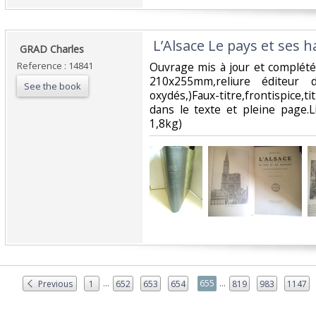
‎ L’Alsace Le pays et ses h
‎ GRAD Charles‎
Reference : 14841
‎Ouvrage mis à jour et complét
210x255mm,reliure éditeur d
See the book
oxydés,)Faux-titre,frontispice,
dans le texte et pleine page.L
1,8kg) ‎
...
...
655
Previous
1
652
653
654
819
983
1147