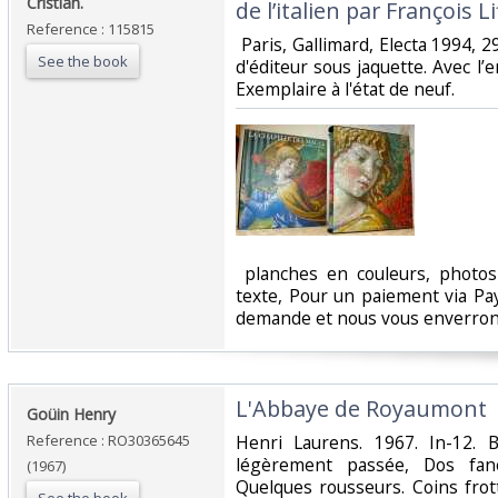
Cristian.‎
de l’italien par François Lif
Reference : 115815
‎ Paris, Gallimard, Electa 1994
See the book
d'éditeur sous jaquette. Avec l’e
Exemplaire à l'état de neuf.‎
‎ planches en couleurs, photo
texte, Pour un paiement via Pay
demande et nous vous enverrons
‎L'Abbaye de Royaumont‎
‎Goüin Henry‎
Reference : RO30365645
‎Henri Laurens. 1967. In-12. 
légèrement passée, Dos fané
(1967)
Quelques rousseurs. Coins frot