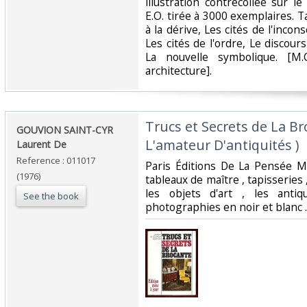
illustration contrecollée sur l
E.O. tirée à 3000 exemplaires. Ta
à la dérive, Les cités de l'incons
Les cités de l'ordre, Le discours 
La nouvelle symbolique. [M.
architecture].‎
‎Trucs et Secrets de La B
‎GOUVION SAINT-CYR
L'amateur D'antiquités )‎
Laurent De‎
Reference : 011017
‎Paris Éditions De La Pensée 
(1976)
tableaux de maître , tapisseries ,
les objets d'art , les anti
See the book
photographies en noir et blanc . -