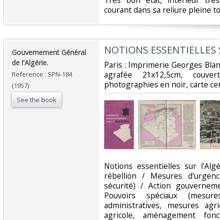
‎Très bon état, intérieur trè
courant dans sa reliure pleine toil
‎NOTIONS ESSENTIELLES S
‎Gouvernement Général
de l'Algérie.‎
‎Paris : Imprimerie Georges Bla
agrafée 21x12,5cm, couver
Reference : SPN-184
photographies en noir, carte cent
(1957)
See the book
‎Notions essentielles sur l'Alg
rébellion / Mesures d'urgenc
sécurité) / Action gouvernemen
Pouvoirs spéciaux (mesur
administratives, mesures agric
agricole, aménagement fon