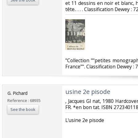
See the book
et 11 dessins en noir et blanc, h
tête.. . . . Classification Dewey : 
‎"Collection ""petites monograp
France"". Classification Dewey : 
‎usine 2e pisode‎
‎G. Pichard‎
Reference : 68935
‎, Jacques Gl nat, 1980 Hardcover
FR. *en bon tat. ISBN 2723401189
See the book
‎L'usine 2e pisode ‎