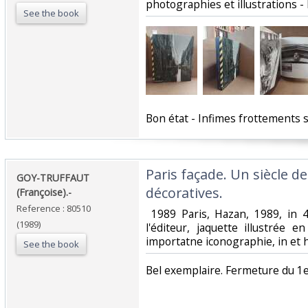
photographies et illustrations -
See the book
‎Bon état - Infimes frottements su
‎Paris façade. Un siècle d
‎GOY-TRUFFAUT
décoratives.‎
(Françoise).-‎
Reference : 80510
‎ 1989 Paris, Hazan, 1989, in 4
(1989)
l'éditeur, jaquette illustrée 
importatne iconographie, in et ho
See the book
‎Bel exemplaire. Fermeture du 1e