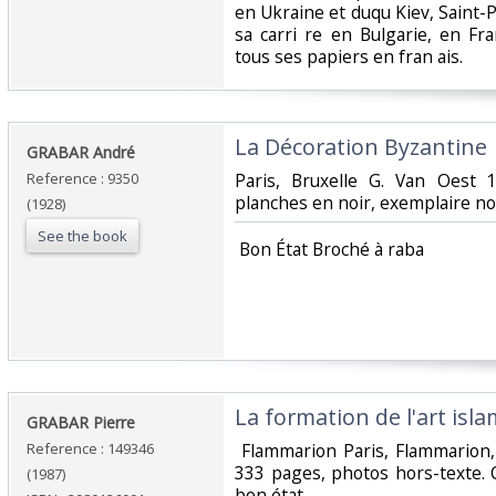
en Ukraine et duqu Kiev, Saint-P 
sa carri re en Bulgarie, en Fra
tous ses papiers en fran ais.‎
‎La Décoration Byzantine‎
‎GRABAR André‎
Reference : 9350
‎Paris, Bruxelle G. Van Oest
planches en noir, exemplaire non
(1928)
See the book
‎ Bon État Broché à raba‎
‎La formation de l'art isla
‎GRABAR Pierre ‎
Reference : 149346
‎ Flammarion Paris, Flammarion
333 pages, photos hors-texte. 
(1987)
bon état‎