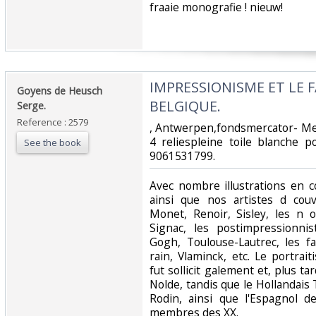
‎fraaie monografie ! nieuw!‎
‎IMPRESSIONISME ET LE 
‎Goyens de Heusch
BELGIQUE.‎
Serge.‎
Reference : 2579
‎, Antwerpen,fondsmercator- Me
4 reliespleine toile blanche p
See the book
9061531799.‎
‎Avec nombre illustrations en c
ainsi que nos artistes d couv
Monet, Renoir, Sisley, les n 
Signac, les postimpressionni
Gogh, Toulouse-Lautrec, les f
rain, Vlaminck, etc. Le portrai
fut sollicit galement et, plus ta
Nolde, tandis que le Hollandais 
Rodin, ainsi que l'Espagnol 
membres des XX.‎