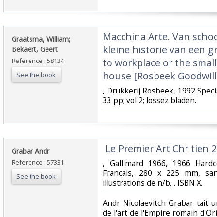
‎Macchina Arte. Van schoo
‎Graatsma, William;
kleine historie van een g
Bekaert, Geert‎
Reference : 58134
to workplace or the small 
house [Rosbeek Goodwill 
See the book
‎, Drukkerij Rosbeek, 1992 Speci
33 pp; vol 2; lossez bladen.‎
‎ Le Premier Art Chr tien 2
‎Grabar Andr ‎
Reference : 57331
‎, Gallimard 1966, 1966 Hard
Francais, 280 x 225 mm, sa
See the book
illustrations de n/b, . ISBN X.‎
‎Andr Nicolaevitch Grabar tait 
de l'art de l'Empire romain d'Or