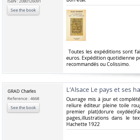
ISBN : 2080126091
See the book
‎ Toutes les expéditions sont f
euros. Expédition quotidienne po
recommandés ou Colissimo. ‎
‎L’Alsace Le pays et ses ha
‎GRAD Charles ‎
Reference : 4668
‎Ouvrage mis à jour et complé
reliure éditeur pleine toile ro
See the book
premier plat(dorure oxydée)Faux
pages,illustrations dans le te
Hachette 1922 ‎