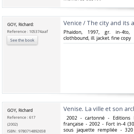
‎Venice / The city and its a
‎GOY, Richard:‎
Reference : 105374aaf
‎Phaidon, 1997, gr. in-4to, 
clothbound, ill. jacket. fine copy‎
See the book
‎Venise. La ville et son arc
‎GOY, Richard ‎
Reference : 617
‎ 2002 - cartonné - Editions
française - 2002 - Fort in-4 (3
(2002)
sous jaquette rempliée - 32
ISBN : 9780714892658