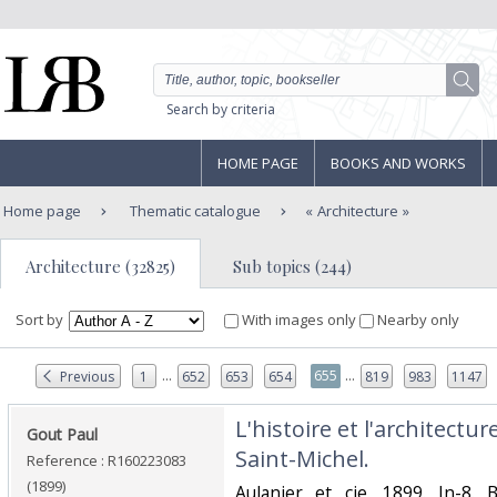
Search by criteria
HOME PAGE
BOOKS AND WORKS
Home page
Thematic catalogue
Architecture
Architecture (32825)
Sub topics (244)
Sort by
With images only
Nearby only
...
...
655
Previous
1
652
653
654
819
983
1147
‎L'histoire et l'architect
‎Gout Paul‎
Saint-Michel.‎
Reference : R160223083
(1899)
‎Aulanier et cie. 1899. In-8. 