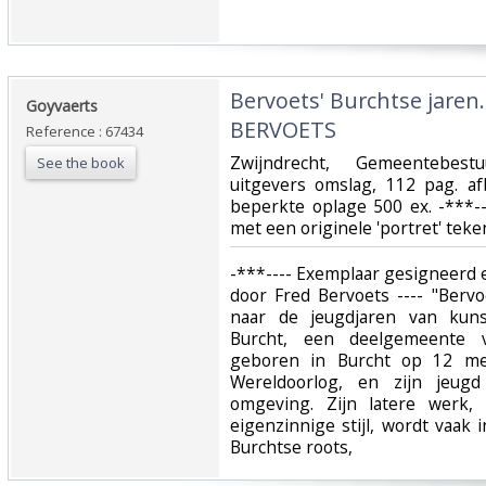
‎Bervoets' Burchtse jar
‎Goyvaerts ‎
BERVOETS‎
Reference : 67434
‎Zwijndrecht, Gemeentebest
See the book
uitgevers omslag, 112 pag. af
beperkte oplage 500 ex. -***-
met een originele 'portret' teken
‎-***---- Exemplaar gesigneerd 
door Fred Bervoets ---- "Bervo
naar de jeugdjaren van kuns
Burcht, een deelgemeente v
geboren in Burcht op 12 me
Wereldoorlog, en zijn jeug
omgeving. Zijn latere werk
eigenzinnige stijl, wordt vaak
Burchtse roots,‎