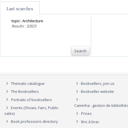
Last searches
topic : Architecture
Results : 32825
Search
Thematic catalogue
Booksellers, join us
The Booksellers
Bookseller website
Portraits of booksellers
Caminha : gestion de biblioth
Events (Shows, Fairs, Public
sales)
Prices
Book professions directory
Bric à brac