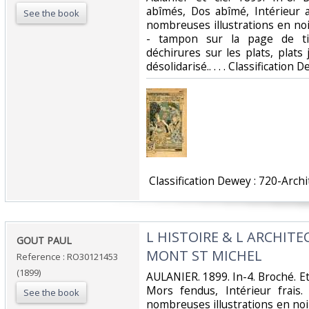
abîmés, Dos abîmé, Intérieur 
See the book
nombreuses illustrations en noi
- tampon sur la page de tit
déchirures sur les plats, plats
désolidarisé.. . . . Classification
‎ Classification Dewey : 720-Archi
‎L HISTOIRE & L ARCHIT
‎GOUT PAUL‎
MONT ST MICHEL‎
Reference : RO30121453
(1899)
‎AULANIER. 1899. In-4. Broché. E
Mors fendus, Intérieur frai
See the book
nombreuses illustrations en noi