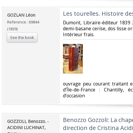
‎Les tourelles. Histoire d
‎GOZLAN Léon‎
Reference : 69844
‎Dumont, Libraire-éditeur 1839 
demi-basane cerise, dos lisse o
(1839)
Intérieur frais.‎
See the book
‎ouvrage peu courant traitant 
d’Île-de-France : Chantilly, 
d’occasion ‎
‎Benozzo Gozzoli: La chap
‎GOZZOLI, Benozzo. -
direction de Cristina Acid
ACIDINI LUCHINAT,