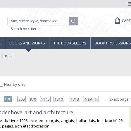
CART
Search by criteria
E
BOOKS AND WORKS
THE BOOKSELLERS
BOOK PROFESSIONS
ecture
Nearby only
...
...
630
Exact page 
800
970
1140
1310
1313
Next
ndenhove: art and architecture‎
e du Livre 1998 Livre en français, anglais, hollandais. In-4 broché 25
0 pages. Bon état d’occasion.‎