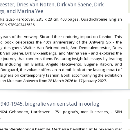
ster, Dries Van Noten, Dirk Van Saene, Dirk
s, and Marina Yee‎
oks, 2026 Hardcover, 28.5 x 23 cm, 400 pages, Quadrichromie, English
 ISBN 9789493416536.‎
0 years of the Antwerp Six and their enduring impact on fashion. This
ated book celebrates the 40th anniversary of the Antwerp Six - the
g designers Walter Van Beirendonck, Ann Demeulemeester, Dries
rk Van Saene, Dirk Bikkembergs, and Marina Yee - and explores the
e journey that connects them. Featuring insightful essays by leading
ts including Tim Blanks, Angelo Flaccavento, Eugene Rabkin, and
Boogaard, the volume offers an in-depth look at the lasting impact of
esigners on contemporary fashion. Book accompanying the exhibition
ion Museum Antwerp from 28 March 2026 to 17 January 2027.‎
940-1945, biografie van een stad in oorlog‎
 2024 Gebonden, Hardcover , 751 pagina's, met illustraties, . ISBN
‎
weede Wereldoorlog heeft de Mechelse bevolking af te rekenen met