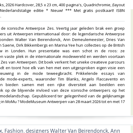
ks, 2026 Hardcover, 28,5 x 23 cm, 400 pagina's, Quadrichromie, (layout
) Nederlandstalige editie * Nieuw! *** Met gratis postkaart! ISBN
‎
r de iconische Antwerpse Zes. Veertig jaar geleden brak een groep
ers uit Antwerpen internationaal door: de legendarische Antwerpse
toonden Walter Van Beirendonck, Ann Demeulemeester, Dries Van
n Saene, Dirk Bikkembergs en Marina Yee hun collecties op de British
w in Londen. Hun presentatie was een schot in de roos: ze
n vaste plek in de internationale modewereld en werden voortaan
 Zes van Antwerpen. Dit boek verkent het unieke creatieve parcours
ndt en toont hoe elk van hen met een uitgesproken eigen visie een
nieuwing in de mode teweegbracht. Prikkelende essays van
de mode-experts, waaronder Tim Blanks, Angelo Flaccavento en
n bieden samen met een rijke diversiteit aan beelden een
ik op de blijvende invloed van deze iconische ontwerpers op het
odelandschap. Gepubliceerd ter gelegenheid van de gelijknamige
ng in MoMu ? ModeMuseum Antwerpen van 28 maart 2026 tot en met 17
ix, Fashion. designers Walter Van Beirendonck, Ann