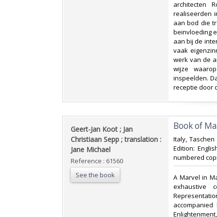
architecten 
realiseerden 
aan bod die tr
beinvloeding e
aan bij de int
vaak eigenzin
werk van de ar
wijze waarop
inspeelden. D
receptie door
‎Book of Ma
‎Geert-Jan Koot ; Jan
Christiaan Sepp ; translation :
‎Italy, Tasche
Edition: Englis
Jane Michael‎
numbered copi
Reference : 61560
See the book
‎A Marvel in M
exhaustive 
Representatio
accompanied b
Enlightenment, 