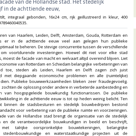
facade van de Hollandse stad. Het stedelijk
f in de achttiende eeuw,‎
tilt, integraal gebonden, 16x24 cm, rijk geillustreerd in kleur, 400
9789460040535.‎
uren van Haarlem, Leiden, Delft, Amsterdam, Gouda, Rotterdam en
s er in de achttiende eeuw veel aan gelegen hun publieke
timaal te beheren. De stevige concurrentie tussen de verschillende
om voortdurende investeringen. Hoewel dit niet voor elke stad
 moest de facade van macht en welvaart altijd overeind blijven. Liet
economie van Rotterdam en Schiedam belangrijke verbeteringen van
ld toe, steden als Leiden, Haarlem en Delft zagen zich juist
rd met diepgaande economische problemen en alle (ruimtelijke)
 dien. Publieke bouwwerkzaamheden bleken zeer fraudegevoelig.
 zochten de oplossing onder andere in verbeterde aanbesteding en
 van hoogopgeleide bouwkundig functionarissen. De publieke
twikkeling in de achttiende eeuw is tot op heden weinig belicht. Ten
nt binnen de stadsbesturen en stedelijk bouwbedrijven bestond
andacht voor verbetering van de publieke ruimte en voorzieningen.
ade van de Hollandse stad brengt de organisatie van de stedelijk
 en de verantwoordelijke bouwkundigen in beeld en beschrijft,
d met talrijke oorspronkelijke bouwtekeningen, belangrijke
le, stedenbouwkundige en waterstaatkundige projecten uit de