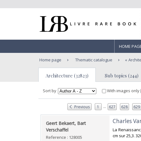
HOME PAG
Home page
Thematic catalogue
Archit
Architecture (32823)
Sub topics (244)
Sort by
With images only
...
Previous
1
627
628
629
‎Charles Va
‎Geert Bekaert, Bart
Verschaffel‎
‎La Renaissanc
cm sur 25,3. 32
Reference : 128005