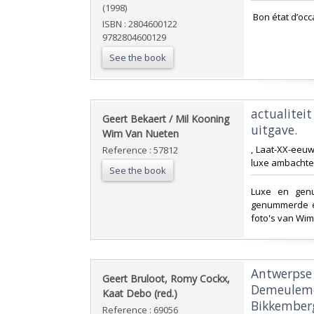
(1998)
‎ Bon état d’occ
ISBN : 2804600122
9782804600129
See the book
‎actualitei
‎Geert Bekaert / Mil Kooning
uitgave.‎
Wim Van Nueten‎
‎, Laat-XX-eeu
Reference : 57812
luxe ambachtel
See the book
‎Luxe en gen
genummerde en
foto's van Wim
‎Antwerpse
‎Geert Bruloot, Romy Cockx,
Demeulemee
Kaat Debo (red.)‎
Bikkemberg
Reference : 69056