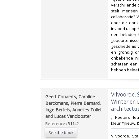
verschillende 
stelt mensen
collaboratie?
door de donk
invloed uit op 
een beladen h
gebeurtenis
geschiedenis 
en grondig on
onbekende ni
schetsen een 
hebben beleefd.
‎Vilvoorde
‎Geert Conaerts, Caroline
Winter en 
Berckmans, Pierre Bernard,
architectuu
Inge Bertels, Annelies Tollet
and Lucas Vanclooster‎
‎, Peeters le
kleur.*nieuw. 
Reference : 51142
See the book
‎Vilvoorde. S