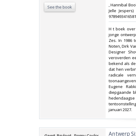
‎, Hannibal Boo
See the book
Jelle Jespers
9789493416581.
‎H t boek ove
jonge ontwerp
Zes. In 1986 
Noten, Dirk Va
Designer Sho
veroverden ee
bekend als de
dat hen verbi
radicale ver
toonaangeven
Eugene Rabki
diepgaande bl
hedendaagse m
tentoonstelli
januari 2027.‎
‎Antwerp S
‎Geert Bruloot, Romy Cockx,