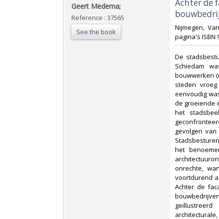
‎Achter de 
‎Geert Medema;‎
bouwbedrij
Reference : 37565
‎Nijmegen, Van
See the book
pagina's ISBN 
‎De stadsbest
Schiedam wa
bouwwerken op
steden vroeg 
eenvoudig was,
de groeiende 
het stadsbee
geconfrontee
gevolgen van
Stadsbesturen
het benoemen
architectuuron
onrechte, wa
voortdurend a
Achter de fac
bouwbedrijven
geillustreer
architectura