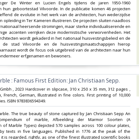
Roger De Winter en Lucien Engels tijdens de jaren 1950-1960
in hun geboortestad Vilvoorde. In de publicatie komen 46 projecten
effend de evolutie in het werk van de architecten, hun wederzijdse
n opleiding in Ter Kameren illustreren. De projecten sluiten naadloos
ernationaal heersende stromingen, maar sterke individualiserende en
nige accenten verrijken deze modernistische verworvenheden. Het
chitecten wordt gekaderd in het nationaal huisvestingsbeleid en de
 de stad Vilvoorde en de huisvestingsmaatschappijen hierop
aarnaast wordt de focus ook uitgebreid van de architecten naar hun
 ondermeer erfgenamen en bewoners. ‎
rble : Famous First Edition: Jan Christiaan Sepp.‎
n Gmbh , 2023 Hardcover in slipcase, 310 x 250 x 35 mm, 312 pages ,
h, French, German, Illustrated in fine colors. First printing of 10,000
es. ISBN 9783836594349.‎
arble. The true beauty of stone captured by Jan Christiaan Sepp An
compendium of marble, Afbeelding der Marmor Soorten (A
n of Marble Types) depicted 570 samples across 100 colour plates,
y texts in five languages. Published in 1776 at the peak of the
it is regarded, rightly, as one of the finest illustrated scientific books