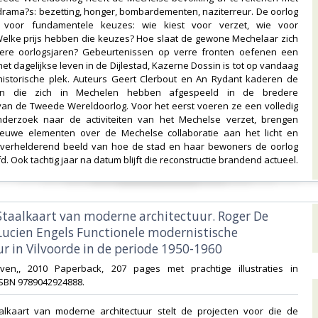
drama?s: bezetting, honger, bombardementen, naziterreur. De oorlog
 voor fundamentele keuzes: wie kiest voor verzet, wie voor
 Welke prijs hebben die keuzes? Hoe slaat de gewone Mechelaar zich
ere oorlogsjaren? Gebeurtenissen op verre fronten oefenen een
het dagelijkse leven in de Dijlestad, Kazerne Dossin is tot op vandaag
istorische plek. Auteurs Geert Clerbout en An Rydant kaderen de
sen die zich in Mechelen hebben afgespeeld in de bredere
van de Tweede Wereldoorlog. Voor het eerst voeren ze een volledig
derzoek naar de activiteiten van het Mechelse verzet, brengen
euwe elementen over de Mechelse collaboratie aan het licht en
verhelderend beeld van hoe de stad en haar bewoners de oorlog
 Ook tachtig jaar na datum blijft die reconstructie brandend actueel.‎
. Staalkaart van moderne architectuur. Roger De
Lucien Engels Functionele modernistische
r in Vilvoorde in de periode 1950-1960‎
uven,, 2010 Paperback, 207 pages met prachtige illustraties in
ISBN 9789042924888.‎
taalkaart van moderne architectuur stelt de projecten voor die de