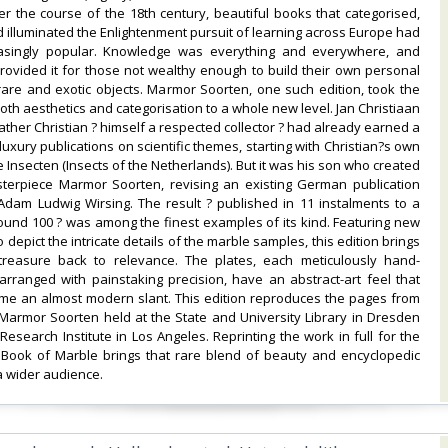
er the course of the 18th century, beautiful books that categorised,
 illuminated the Enlightenment pursuit of learning across Europe had
asingly popular. Knowledge was everything and everywhere, and
ovided it for those not wealthy enough to build their own personal
 rare and exotic objects. Marmor Soorten, one such edition, took the
oth aesthetics and categorisation to a whole new level. Jan Christiaan
ather Christian ? himself a respected collector ? had already earned a
luxury publications on scientific themes, starting with Christian?s own
Insecten (Insects of the Netherlands). But it was his son who created
sterpiece Marmor Soorten, revising an existing German publication
Adam Ludwig Wirsing. The result ? published in 11 instalments to a
round 100 ? was among the finest examples of its kind. Featuring new
depict the intricate details of the marble samples, this edition brings
easure back to relevance. The plates, each meticulously hand-
rranged with painstaking precision, have an abstract-art feel that
ume an almost modern slant. This edition reproduces the pages from
Marmor Soorten held at the State and University Library in Dresden
Research Institute in Los Angeles. Reprinting the work in full for the
e Book of Marble brings that rare blend of beauty and encyclopedic
 wider audience.‎