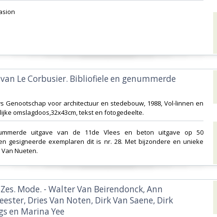
asion ‎
t van Le Corbusier. Bibliofiele en genummerde
ws Genootschap voor architectuur en stedebouw, 1988, Vol-linnen en
ijke omslagdoos,32x43cm, tekst en fotogedeelte.‎
ummerde uitgave van de 11de Vlees en beton uitgave op 50
 gesigneerde exemplaren dit is nr. 28. Met bijzondere en unieke
 Van Nueten.‎
 Zes. Mode. - Walter Van Beirendonck, Ann
ster, Dries Van Noten, Dirk Van Saene, Dirk
s en Marina Yee‎