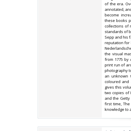
of the era. Ov
annotated, and
become incre
these books pr
collections of
standards of b
Sepp and his f
reputation for 
Nederlandsche 
the visual ma
from 1775 by 
print run of a
photography to 
an unknown tr
coloured and a
gives this vol
two copies of 
and the Getty 
first time, Th
knowledge to a