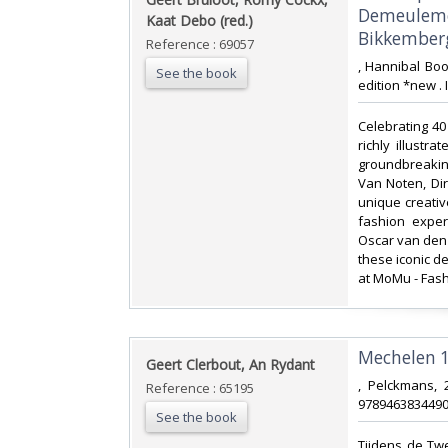
Demeulemee
Kaat Debo (red.)‎
Bikkemberg
Reference : 69057
‎, Hannibal Bo
See the book
edition *new .
‎Celebrating 4
richly illustr
groundbreakin
Van Noten, Di
unique creativ
fashion exper
Oscar van den 
these iconic d
at MoMu - Fash
‎Mechelen 1
‎Geert Clerbout, An Rydant‎
‎, Pelckmans,
Reference : 65195
9789463834490.
See the book
‎Tijdens de T