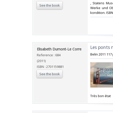
‎, Statens Mu
See the book
Werke und Obj
kondition. ISB
‎Les ponts 
‎Elisabeth Dumont-Le Corre‎
‎Belin 2011 117
Reference : 684
(2011)
ISBN : 2701159881
See the book
‎Très bon état‎