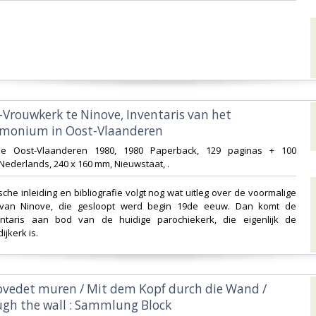
e-Vrouwkerk te Ninove, Inventaris van het
monium in Oost-Vlaanderen‎
ncie Oost-Vlaanderen 1980, 1980 Paperback, 129 paginas + 100
Nederlands, 240 x 160 mm, Nieuwstaat, .‎
sche inleiding en bibliografie volgt nog wat uitleg over de voormalige
 van Ninove, die gesloopt werd begin 19de eeuw. Dan komt de
entaris aan bod van de huidige parochiekerk, die eigenlijk de
jkerk is.‎
vedet muren / Mit dem Kopf durch die Wand /
gh the wall : Sammlung Block‎