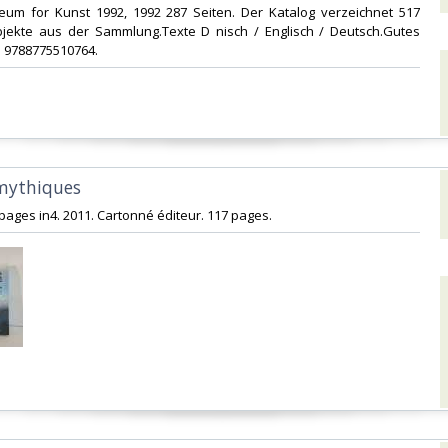
seum for Kunst 1992, 1992 287 Seiten. Der Katalog verzeichnet 517
ekte aus der Sammlung.Texte D nisch / Englisch / Deutsch.Gutes
N 9788775510764.‎
mythiques‎
 pages in4. 2011. Cartonné éditeur. 117 pages.‎