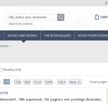
CART
Search by criteria
E
BOOKS AND WORKS
THE BOOKSELLERS
BOOK PROFESSIONS
ecture
Nearby only
...
...
549
Exact page 
739
929
1119
1309
1313
Next
vrie ‎
Warendorf, 1985 paperback, 100 pagina's met prachtige illustraties