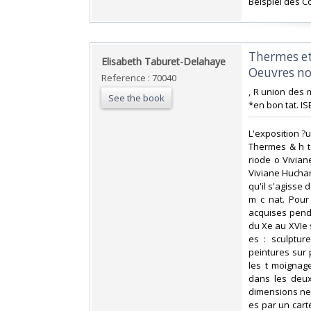
Beispiel des C
‎Thermes e
‎Elisabeth Taburet-Delahaye‎
Oeuvres no
Reference : 70040
‎, R union des
See the book
*en bon tat. IS
‎L'exposition ?
Thermes & h t
riode o Vivian
Viviane Huchar
qu'il s'agisse 
m c nat. Pour
acquises penda
du Xe au XVIe s
es : sculpture
peintures sur p
les t moignage
dans les deux
dimensions ne p
es par un carte