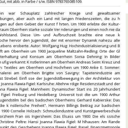
ut, mit abb. in Farbe / s/w. ISBN 9783765085109.‎
ein war Schauplatz zahlreicher Kriege und gewaltsamer
bungen, aber auch ein Land mit langen Friedenszeiten, die zu h
ngen auf dem Gebiet der Kunst f hrten. Um 1900 erlebte der Kultur-
traum Oberrhein starke soziale Ver nderungen und einen noch nie da
ohlstand. Diese Um- und Aufbruchzeit brachte eine neue k
poche hervor den Jugendstil, der mit enormer Dynamik nahezu alle
Lebens eroberte. Autor: Wolfgang Hug: Hochindustrialisierung und B
aft am Oberrhein um 1900 Jacqueline Maltzahn-Redling: Orte der Gl
Unterhaltung und Konsum am Oberrhein Sonia Dehning: In Bilder
 ufig verkannt: K nstlerinnen am Oberrhein Andreas Seim: Kreuz und
n: Textiles am Oberrhein und Hochrhein um 1900 Anke E. Sommer:
smalerei am Oberrhein Brigitte von Savigny: Tapetenindustrie am
t Strebel: Einfl sse der Jugendstilbewegung in der Architektur von
 Joanna Flawia Figiel: Karlsruhe: Altehrw rdige Residenzstadt und der
anna Flawia Figiel: Mannheim: Dynamischer Start ins 20 Jahrhundert
Figiel: Freiburg und Heidelberg: Universit tsst dte um 1900 Arthur
 Jugendstilm bel des badischen Oberrheins Gerhard Kabierske: Das
 die k nstlerische Freiheit". Hermann Billings Beitrag zur badischen
m 1900 Cornelie Holzach: Schmuckindustrie und Kunstgewerbeschule
orzheim Fran ois Ingersheim: Das Elsass um 1900: Die els ssische
hristine Peltre: Hansi Joanna Flawia Figiel: M hlhausen: Am Rande
lpunkt des Geschehens Joanna Flawia Figiel: Basel: Finanzmetropole