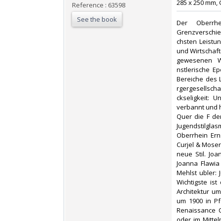
285 x 250 mm, G
Reference : 63598
See the book
‎Der Oberrh
Grenzverschie
chsten Leistu
und Wirtschaf
gewesenen W
nstlerische E
Bereiche des 
rgergesellsch
ckseligkeit: 
verbannt und h
Quer die F de
Jugendstilgla
Oberrhein Erns
Curjel & Moser
neue Stil. Jo
Joanna Flawia 
Mehlst ubler:
Wichtigste ist
Architektur u
um 1900 in Pf
Renaissance C
oder im Mitte