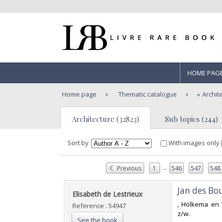
HOME PAG
Home page
Thematic catalogue
Archit
Architecture (32823)
Sub topics (244)
Sort by
With images only
...
Previous
1
546
547
548
‎Jan des Bou
‎Elisabeth de Lestrieux‎
‎, Holkema en 
Reference : 54947
z/w.‎
See the book