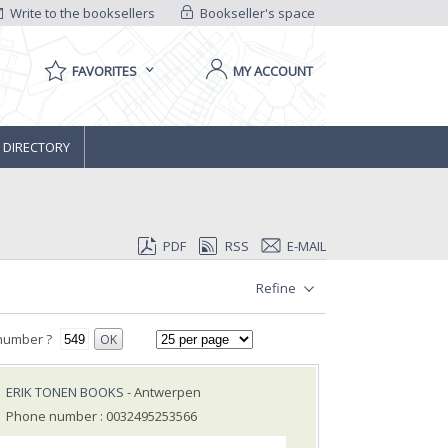
Write to the booksellers
Bookseller's space
FAVORITES
MY ACCOUNT
 DIRECTORY
PDF
RSS
E-MAIL
Refine
number ?
OK
ERIK TONEN BOOKS
- Antwerpen
Phone number : 0032495253566