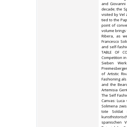
and Giovanni L
decade; the S
visited by Vel
tied to the Pa
point of conv
volume brings 
Ribera, as we
Francesco Soli
and self-fashio
TABLE OF CON
Competition i
Sieben Werk
Preimesberger 
of Artistic Ri
Fashioning als
and the Bear
Artemisia Gent
The Self Fashi
Canvas: Luca 
Solimena zwisc
tote Soldat
kunsthistori
spanischen V