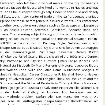
anfranco, who left their individual marks on the city for nearly a
paniard Jusepe de Ribera, who lived and worked in Naples and was
 zquez as he journeyed through Italy. Under Spanish rule and closely
pal States, this major center of trade on the gulf presented a unique
ergence for these heterogeneous cultural currents. This conference
together contributions on painters such as Caravaggio and Jusepe de
ll as Aniello Falcone, Artemisia Gentileschi, Salvator Rosa, and
mena. The recurring subject throughout the texts is self-promotion
ning, as well as the artists' social and intellectual situation 'in situ'.
TENTS A Laboratorio of Painting: Style, Self-Fashioning and
n Neapolitan Baroque Elisabeth Oy-Marra & Heiko Damm Caravaggios
e der Barmherzigkeit: Zur Frage devianter Details Rudolf
(?) After the Fall of Osuna: Ribera's Work of the 1620s in the Context
valry, Patronage and Stylistic Currents Justus Lange Riberas Self-
 Naturalista Elisabeth Oy-Marra Portents of Nature: Jusepe de Ribera
ded Woman Carlo Avilio The Fame Game: A Business Analysis of
ileschi's Neapolitan Career Christopher R. Marshall Beyond Naples:
oning of Salvator Rosa Helen Langdon The Clock, the Court, and the
Giordano and the Virtue of Productivity Tiffany A. Racco Francesco
hen Egologie und Eusozialit t Salvatore Pisani Aniello Falcone? Der
 in der National Gallery in London. Ann herungen an ein
sches Methodenproblem Stefan Albl Die Kunst der Macht: Die
izek nige als Auftraggeber neapolitanischer Barockmalerei am