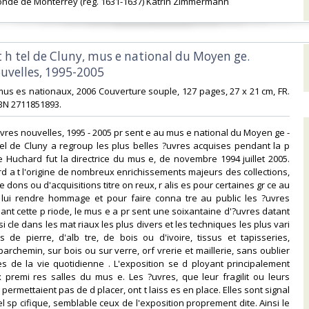
onde de Monterrey (reg. 1631-1637) Katrin Zimmermann‎
t h tel de Cluny, mus e national du Moyen ge.
uvelles, 1995-2005‎
 mus es nationaux, 2006 Couverture souple, 127 pages, 27 x 21 cm, FR.
BN 2711851893.‎
uvres nouvelles, 1995 - 2005 pr sent e au mus e national du Moyen ge -
el de Cluny a regroup les plus belles ?uvres acquises pendant la p
e Huchard fut la directrice du mus e, de novembre 1994 juillet 2005.
d a t l'origine de nombreux enrichissements majeurs des collections,
de dons ou d'acquisitions titre on reux, r alis es pour certaines gr ce au
 lui rendre hommage et pour faire conna tre au public les ?uvres
nt cette p riode, le mus e a pr sent une soixantaine d'?uvres datant
i cle dans les mat riaux les plus divers et les techniques les plus vari
s de pierre, d'alb tre, de bois ou d'ivoire, tissus et tapisseries,
archemin, sur bois ou sur verre, orf vrerie et maillerie, sans oublier
s de la vie quotidienne . L'exposition se d ployant principalement
 premi res salles du mus e. Les ?uvres, que leur fragilit ou leurs
ermettaient pas de d placer, ont t laiss es en place. Elles sont signal
l sp cifique, semblable ceux de l'exposition proprement dite. Ainsi le