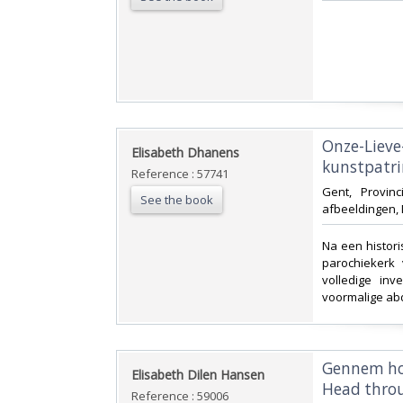
‎Onze-Liev
‎Elisabeth Dhanens‎
kunstpatri
Reference : 57741
‎Gent, Provi
See the book
afbeeldingen, 
‎Na een histori
parochiekerk
volledige inv
voormalige abdi
‎Gennem ho
‎Elisabeth Dilen Hansen‎
Head throu
Reference : 59006