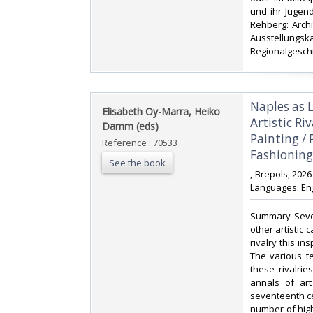
und ihr Jugend
Rehberg: Archi
Ausstellun
Regionalgeschi
‎Naples as
‎Elisabeth Oy-Marra, Heiko
Artistic Ri
Damm (eds)‎
Painting / 
Reference : 70533
Fashioning
See the book
‎, Brepols, 202
Languages: Eng
‎Summary Seven
other artistic 
rivalry this in
The various te
these rivalri
annals of art
seventeenth ce
number of high