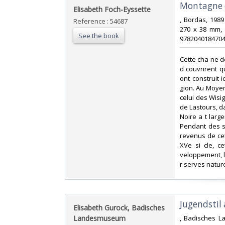
‎Montagne 
‎Elisabeth Foch-Eyssette‎
‎, Bordas, 198
Reference : 54687
270 x 38 mm, 
See the book
9782040184704.
‎Cette cha ne d
d couvrirent qu
ont construit i
gion. Au Moyen 
celui des Wisi
de Lastours, d
Noire a t larg
Pendant des si
revenus de cett
XVe si cle, c
veloppement, l
r serves nature
‎Jugendsti
‎Elisabeth Gurock, Badisches
Landesmuseum‎
‎, Badisches 