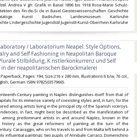
stil. Andrea V gh: Grafik in Basel 1896 bis 1918 Rose-Marie Schulz-
tekten des Fin-de-Si cle in Basel Geisteswissenschaften Geschichte
gskataloge Kunst Badisches Landesmuseum Karlsruhe
chte L ndergeschichte Jugendstil Jugenstil-Kunst-Oberrhein Karlsruhe‎
 Laboratory / Laboratorium Neapel. Style Options,
valry and Self Fashioning in Neapolitan Baroque
Plurale Stilbildung, K nstlerkonkurrenz und Self
 in der neapolitanischen Barockmalerei‎
6 Paperback, Pages: 194, Size:216 x 280 mm, Illustrations:6 b/w, 76 col.,
lish, German. ISBN 9782503579665.‎
teenth-Century painting in Naples distinguishes itself from that of
capitals for its immense variety of coexisting styles and, in turn, for the
spired among artists living in the principal city of the Spanish viceroys.
ndencies, in fact, might best be described as the manifestation of
es among predominant artists in and around Naples, known in the
 history as the great reformers of painting at the turn of the
ntury: Caravaggio, who on his travels to and from Malta left behind a
ly influential paintings; two pupils of Annibale Carracci, Domenichino