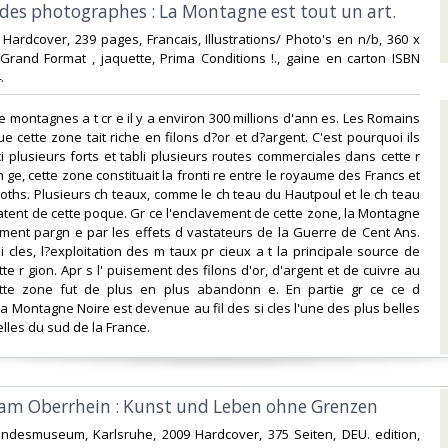
des photographes : La Montagne est tout un art.‎
9 Hardcover, 239 pages, Francais, Illustrations/ Photo's en n/b, 360 x
Grand Format , jaquette, Prima Conditions !., gaine en carton ISBN
‎
e montagnes a t cr e il y a environ 300 millions d'ann es. Les Romains
e cette zone tait riche en filons d?or et d?argent. C'est pourquoi ils
ci plusieurs forts et tabli plusieurs routes commerciales dans cette r
ge, cette zone constituait la fronti re entre le royaume des Francs et
goths. Plusieurs ch teaux, comme le ch teau du Hautpoul et le ch teau
atent de cette poque. Gr ce l'enclavement de cette zone, la Montagne
ement pargn e par les effets d vastateurs de la Guerre de Cent Ans.
 cles, l?exploitation des m taux pr cieux a t la principale source de
e r gion. Apr s l' puisement des filons d'or, d'argent et de cuivre au
ette zone fut de plus en plus abandonn e. En partie gr ce ce d
a Montagne Noire est devenue au fil des si cles l'une des plus belles
lles du sud de la France.‎
l am Oberrhein : Kunst und Leben ohne Grenzen‎
Landesmuseum, Karlsruhe, 2009 Hardcover, 375 Seiten, DEU. edition,