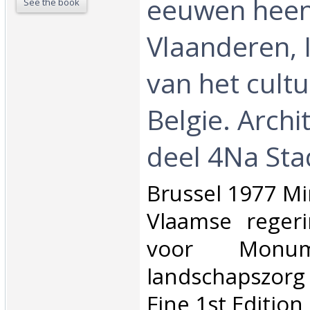
eeuwen heen
See the book
Vlaanderen, 
van het cultu
Belgie. Archi
deel 4Na Sta
‎Brussel 1977 Mi
Vlaamse regeri
voor Monu
landschapszo
Fine 1st Edition ‎