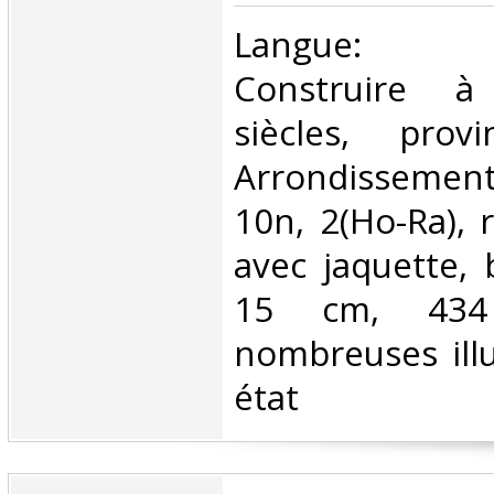
‎Langue: né
Construire à
siècles, prov
Arrondisseme
10n, 2(Ho-Ra), r
avec jaquette, 
15 cm, 434
nombreuses illu
état‎