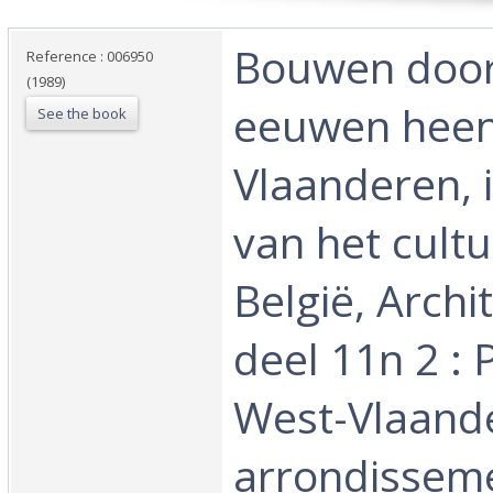
‎Bouwen doo
Reference : 006950
(1989)
eeuwen heen
See the book
Vlaanderen, 
van het cultu
België, Archi
deel 11n 2 : 
West-Vlaand
arrondisseme