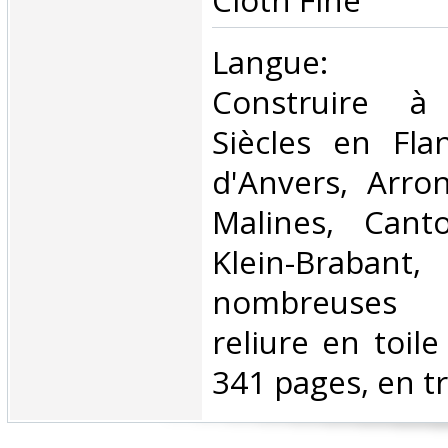
Cloth Fine ‎
‎Langue: né
Construire à
Siècles en Fla
d'Anvers, Arro
Malines, Cant
Klein-Braban
nombreuses il
reliure en toile
341 pages, en tr