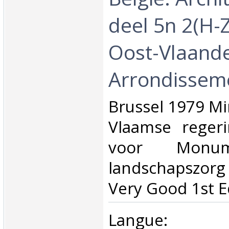
deel 5n 2(H-Z
Oost-Vlaand
Arrondisseme
‎Brussel 1979 Mi
Vlaamse regeri
voor Monu
landschapszo
Very Good 1st Ed
‎Langue: né