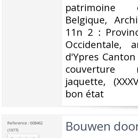
patrimoine 
Belgique, Arch
11n 2 : Provin
Occidentale, a
d'Ypres Canton
couverture 
jaquette, (XXX
bon état‎
‎Bouwen doo
Reference : 008462
(1977)