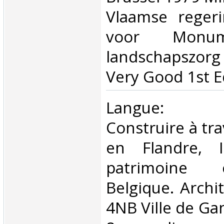
Vlaamse regeri
voor Monu
landschapszo
Very Good 1st Ed
‎Langue: né
Construire à tra
en Flandre, I
patrimoine 
Belgique. Archit
4NB Ville de Ga