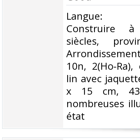
‎Langue: né
Construire à
siècles, prov
Arrondisseme
10n, 2(Ho-Ra),
lin avec jaquett
x 15 cm, 43
nombreuses illu
état‎