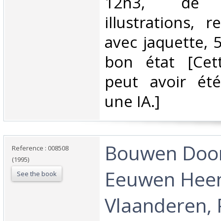
12n3, de 
illustrations, r
avec jaquette, 
bon état [Cett
peut avoir été
une IA.]‎
‎Bouwen Doo
Reference : 008508
(1995)
Eeuwen Heen
See the book
Vlaanderen, 