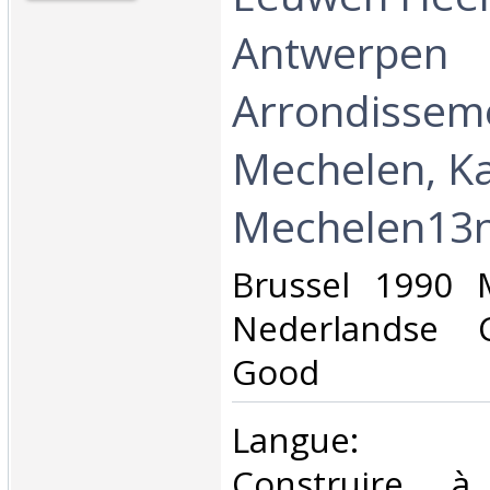
Antwerpen
Arrondissem
Mechelen, K
Mechelen13n
‎Brussel 1990 
Nederlandse C
Good ‎
‎Langue: né
Construire à