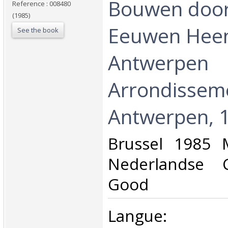
‎Bouwen doo
Reference : 008480
(1985)
Eeuwen Heen
See the book
Antwerpen
Arrondissem
Antwerpen, 10
‎Brussel 1985 
Nederlandse C
Good ‎
‎Langue: né