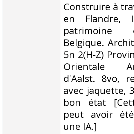
Construire à tra
en Flandre, I
patrimoine 
Belgique. Archit
5n 2(H-Z) Provi
Orientale Ar
d'Aalst. 8vo, r
avec jaquette, 
bon état [Cett
peut avoir été
une IA.]‎