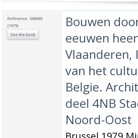
‎Bouwen doo
Reference : 008465
(1979)
eeuwen heen
See the book
Vlaanderen, 
van het cultu
Belgie. Archi
deel 4NB Sta
Noord-Oost‎
‎Brussel 1979 Mi