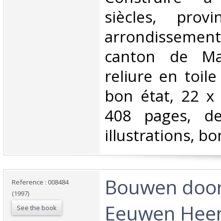
siècles, provi
arrondissemen
canton de Ma
reliure en toile
bon état, 22 x
408 pages, d
illustrations, bo
‎Bouwen doo
Reference : 008484
(1997)
Eeuwen Heen
See the book