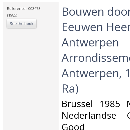
‎Bouwen doo
Reference : 008478
(1985)
Eeuwen Heen
See the book
Antwerpen
Arrondissem
Antwerpen, 1
Ra)‎
‎Brussel 1985 
Nederlandse C
Good ‎