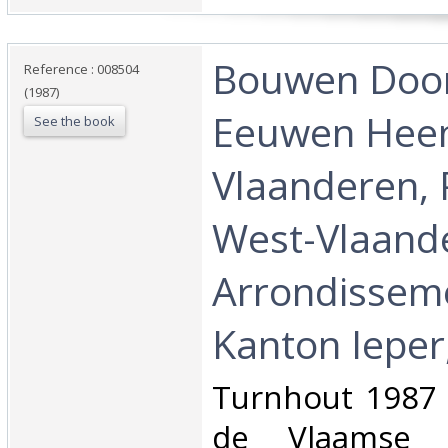
‎Bouwen Doo
Reference : 008504
(1987)
Eeuwen Heen
See the book
Vlaanderen, 
West-Vlaand
Arrondisseme
Kanton Ieper,
‎Turnhout 1987 
de Vlaamse 