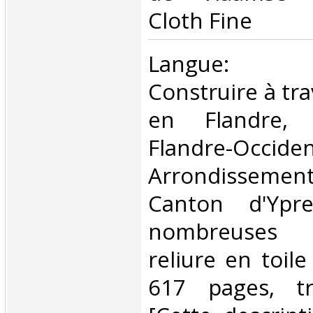
Cloth Fine ‎
‎Langue: né
Construire à tra
en Flandre, 
Flandre-Occiden
Arrondisseme
Canton d'Ypr
nombreuses il
reliure en toile
617 pages, t