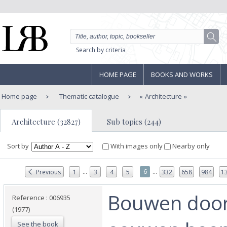
Search by criteria
HOME PAGE
BOOKS AND WORKS
Home page
Thematic catalogue
Architecture
Architecture (32827)
Sub topics (244)
Sort by
With images only
Nearby only
...
...
6
Previous
1
3
4
5
332
658
984
1
‎Bouwen doo
Reference : 006935
(1977)
See the book