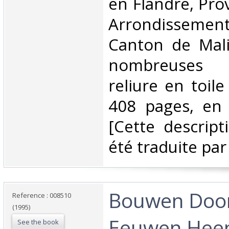
en Flandre, Pro
Arrondissemen
Canton de Mali
nombreuses il
reliure en toile
408 pages, en 
[Cette descript
été traduite par 
‎Bouwen Doo
Reference : 008510
(1995)
Eeuwen Heen
See the book