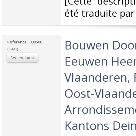
[Cette descript
été traduite par 
‎Bouwen Doo
Reference : 008506
(1991)
Eeuwen Heen
See the book
Vlaanderen, 
Oost-Vlaand
Arrondissem
Kantons Dein