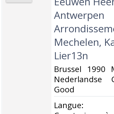
Eeuwen Heen
Antwerpen
Arrondissem
Mechelen, K
Lier13n‎
‎Brussel 1990 
Nederlandse C
Good ‎
‎Langue: né