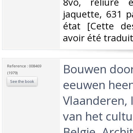
8vo, reliure 
jaquette, 631 p
état [Cette de
avoir été traduit
‎Bouwen doo
Reference : 008469
(1979)
eeuwen heen
See the book
Vlaanderen, 
van het cultu
Belgie. Archi