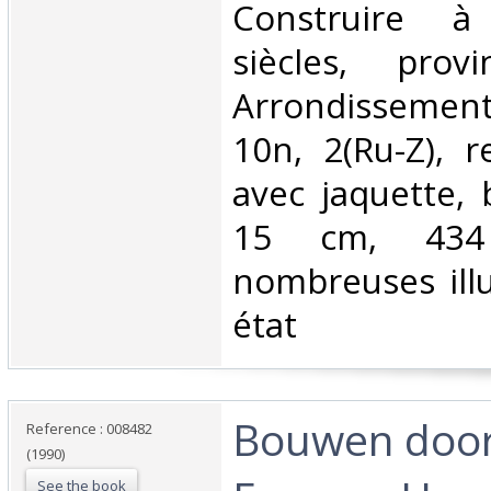
Construire à
siècles, prov
Arrondisseme
10n, 2(Ru-Z), r
avec jaquette, 
15 cm, 434
nombreuses illu
état‎
‎Bouwen doo
Reference : 008482
(1990)
See the book