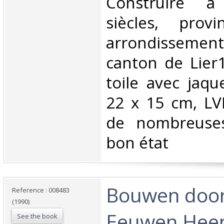
Construire à
siècles, provi
arrondissemen
canton de Lier1
toile avec jaqu
22 x 15 cm, LV
de nombreuses 
bon état‎
‎Bouwen doo
Reference : 008483
(1990)
Eeuwen Heen
See the book