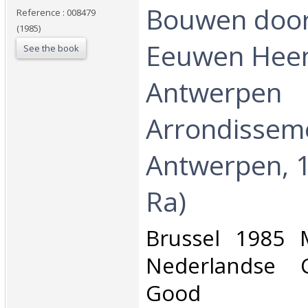
‎Bouwen doo
Reference : 008479
(1985)
Eeuwen Heen
See the book
Antwerpen
Arrondissem
Antwerpen, 1
Ra)‎
‎Brussel 1985 
Nederlandse C
Good ‎