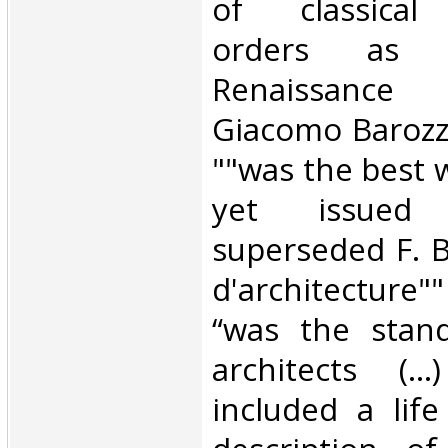
of classical 
orders as 
Renaissance
Giacomo Barozzi
""was the best w
yet issue
superseded F. B
d'architecture"
“was the stan
architects (
included a life