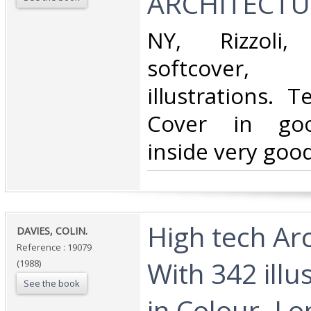
ARCHITECTUR
‎NY, Rizzoli
softcover
illustrations. T
Cover in goo
inside very good
‎High tech Ar
‎DAVIES, COLIN.‎
Reference : 19079
With 342 illu
(1988)
See the book
in Colour. L