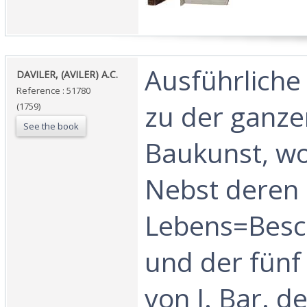
‎Ausführliche
‎DAVILER, (AVILER) A.C.‎
Reference : 51780
zu der ganzen
(1759)
See the book
Baukunst, w
Nebst deren
Lebens=Besc
und der fün
von J. Bar. d