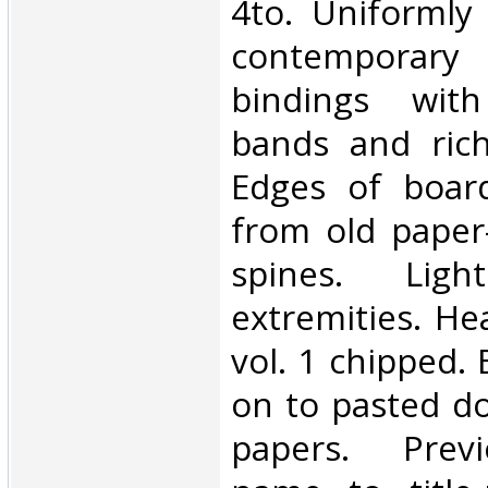
4to. Uniformly
contemporar
bindings with
bands and richl
Edges of board
from old paper
spines. Lig
extremities. He
vol. 1 chipped. 
on to pasted d
papers. Prev