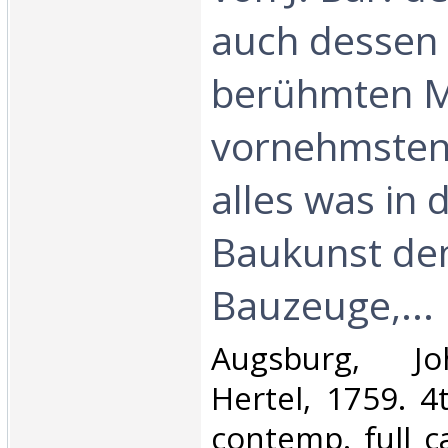
auch dessen
berühmten M
vornehmsten
alles was in 
Baukunst d
Bauzeuge,...‎
‎Augsburg, J
Hertel, 1759. 4
contemp. full ca