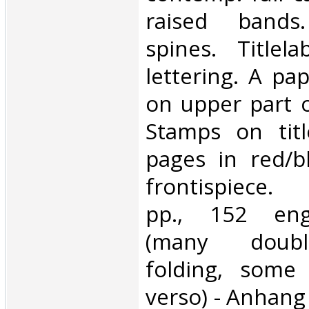
raised bands.
spines. Titlela
lettering. A pa
on upper part o
Stamps on title
pages in red/b
frontispiece. (
pp., 152 eng
(many doub
folding, some
verso) - Anhang