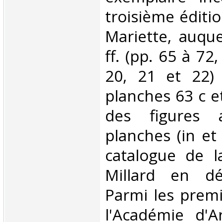
troisième éditi
Mariette, auqu
ff. (pp. 65 à 72
20, 21 et 22) 
planches 63 c et
des figures 
planches (in et 
catalogue de l
Millard en d
Parmi les premi
l'Académie d'A