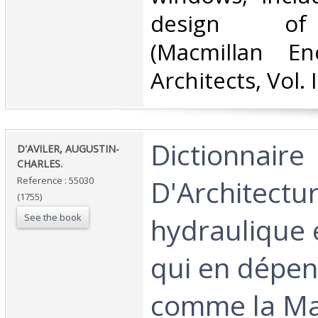
design of
(Macmillan En
Architects, Vol. I,
‎Dictionnaire
‎D'AVILER, AUGUSTIN-
CHARLES.‎
D'Architectur
Reference : 55030
(1755)
See the book
hydraulique 
qui en dépen
comme la Ma