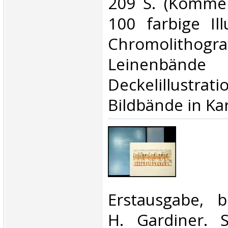
209 S. (Kommen
100 farbige Ill
Chromolithograf
Leinenb
Deckelillustrati
Bildbände in Ka
‎Erstausgabe, 
H. Gardiner. 