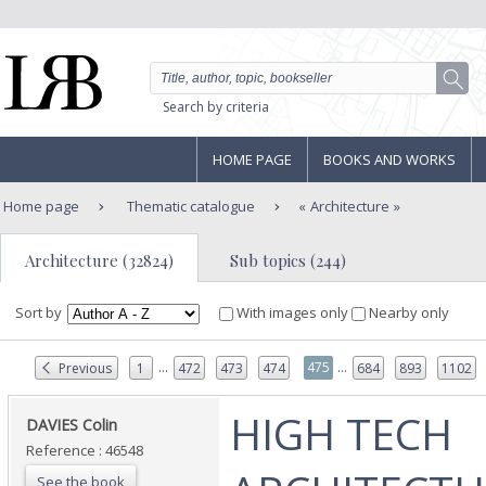
Search by criteria
HOME PAGE
BOOKS AND WORKS
Home page
Thematic catalogue
Architecture
Architecture (32824)
Sub topics (244)
Sort by
With images only
Nearby only
...
...
475
Previous
1
472
473
474
684
893
1102
‎HIGH TECH
‎DAVIES Colin‎
Reference : 46548
See the book