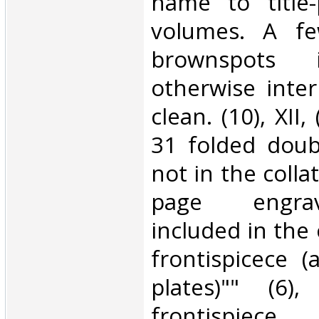
name to title
volumes. A fe
brownspots 
otherwise inter
clean. (10), XII,
31 folded doub
not in the colla
page engrav
included in the 
frontispicece (
plates)"" (6
frontispiece.‎