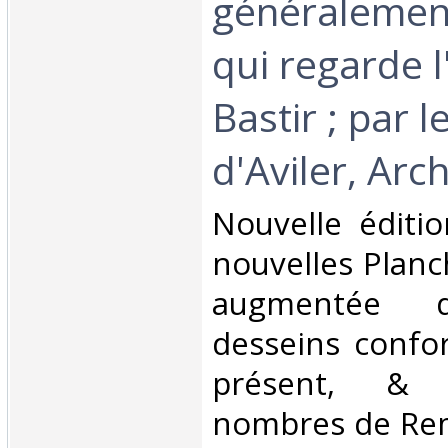
généralement
qui regarde l
Bastir ; par l
d'Aviler, Arch
‎Nouvelle éditi
nouvelles Planc
augmentée d
desseins confo
présent, & 
nombres de Rem