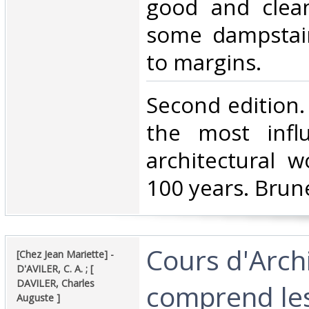
good and clean
some dampstain
to margins.‎
‎Second edition
the most influ
architectural w
100 years. Brunet
‎Cours d'Arch
‎[Chez Jean Mariette] - ‎
‎D'AVILER, C. A. ; [
DAVILER, Charles
comprend le
Auguste ]‎