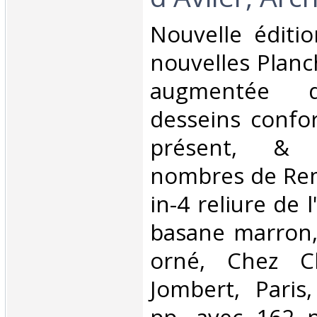
‎Nouvelle éditi
nouvelles Planc
augmentée d
desseins confo
présent, & 
nombres de Rem
in-4 reliure de 
basane marron,
orné, Chez Ch
Jombert, Paris,