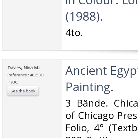
(1988).‎
‎4to.‎
‎Ancient Egyp
‎Davies, Nina M.:‎
Reference : 4825DB
Painting.‎
(1936)
See the book
‎3 Bände. Chica
of Chicago Pres
Folio, 4° (Textb