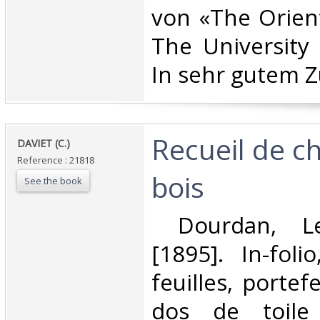
von «The Orient
The University 
In sehr gutem Z
‎Recueil de 
‎DAVIET (C.)‎
Reference : 21818
bois‎
See the book
‎ Dourdan, Le
[1895]. In-foli
feuilles, portef
dos de toile 