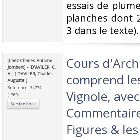
essais de plume,
planches dont 2
3 dans le texte). 
‎Cours d'Arch
‎[Chez Charles-Antoine
Jombert] - ‎ ‎D'AVILER, C.
A. ; [ DAVILER, Charles
comprend le
Auguste ]‎
Reference : 54774
Vignole, ave
(1760)
See the book
Commentaire
Figures & les