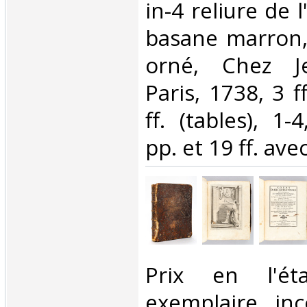
in-4 reliure de 
basane marron,
orné, Chez Je
Paris, 1738, 3 ff
ff. (tables), 1-
pp. et 19 ff. avec
‎Prix en l'é
exemplaire in