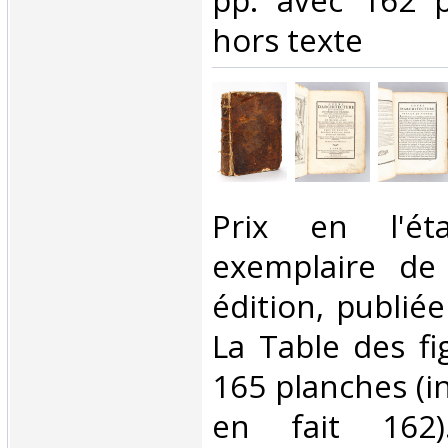
pp. avec 162 p
hors texte‎
‎Prix en l'é
exemplaire de
édition, publié
La Table des f
165 planches (in
en fait 162)