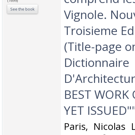
(1699)
See the book
Vignole. Nou
Troisieme Edi
(Title-page on
Dictionnaire
D'Architectur
BEST WORK O
YET ISSUED""]
‎Paris, Nicolas 