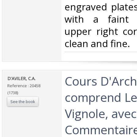
engraved plates
with a faint 
upper right cor
clean and fine.‎
‎Cours D'Arch
‎D'AVILER, C.A.‎
Reference : 20458
comprend Le
(1738)
See the book
Vignole, ave
Commentaire