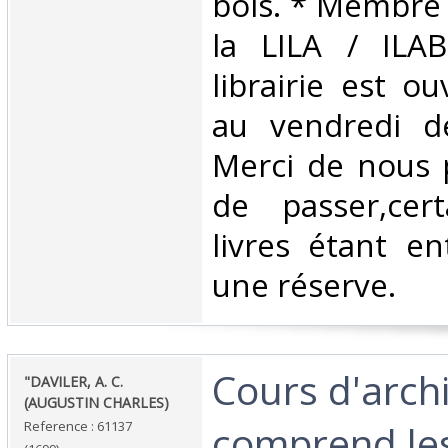
bois. * Membre
la LILA / ILA
librairie est o
au vendredi d
Merci de nous 
de passer,cer
livres étant e
une réserve. ‎
‎Cours d'arch
‎"DAVILER, A. C.
(AUGUSTIN CHARLES)‎
comprend les
Reference : 61137