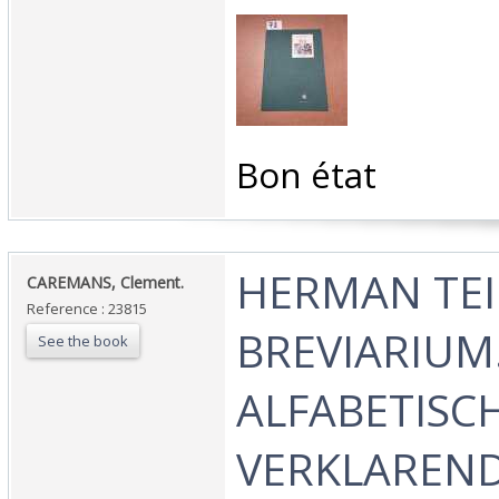
‎Bon état ‎
‎HERMAN TEI
‎CAREMANS, Clement.‎
Reference : 23815
BREVIARIUM
See the book
ALFABETISC
VERKLAREN