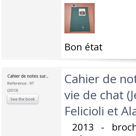
‎Bon état ‎
‎Cahier de n
‎Cahier de notes sur... ‎
Reference : 97
vie de chat (
(2013)
See the book
Felicioli et A
‎ 2013 - broc