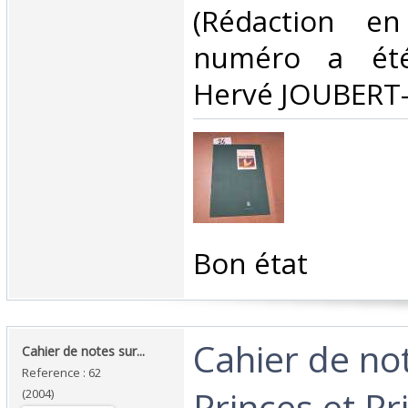
(Rédaction e
numéro a été
Hervé JOUBERT-
‎Bon état ‎
‎Cahier de no
‎Cahier de notes sur... ‎
Reference : 62
Princes et Pr
(2004)