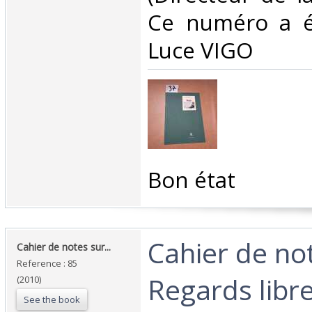
Ce numéro a ét
Luce VIGO ‎
‎Bon état ‎
‎Cahier de no
‎Cahier de notes sur... ‎
Reference : 85
Regards libre
(2010)
See the book