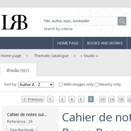
Search by criteria
HOME PAGE
BOOKS AND WORKS
Home page
Thematic catalogue
Studio
Studio (557)
Sort by
With images only
Nearby only
...
...
6
Previous
1
3
4
5
10
14
18
2
‎Cahier de no
‎Cahier de notes sur... ‎
Reference : 26
See the book