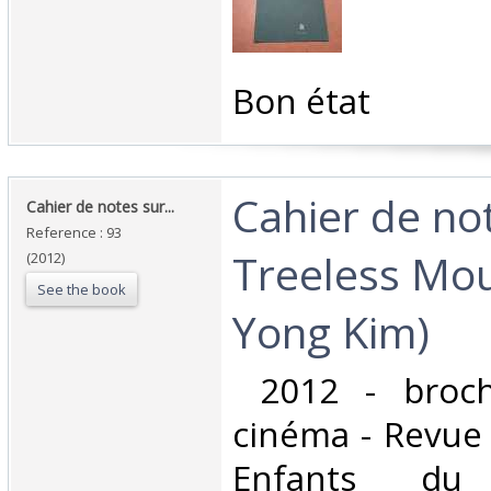
‎Bon état ‎
‎Cahier de no
‎Cahier de notes sur... ‎
Reference : 93
Treeless Mou
(2012)
See the book
Yong Kim)‎
‎ 2012 - broc
cinéma - Revue 
Enfants d