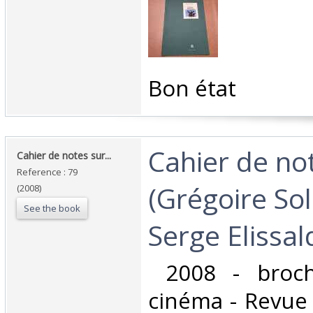
‎Bon état ‎
‎Cahier de no
‎Cahier de notes sur... ‎
Reference : 79
(Grégoire Sol
(2008)
See the book
Serge Elissald
‎ 2008 - broc
cinéma - Revue 