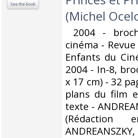
See the book
(Michel Ocelo
‎ 2004 - broc
cinéma - Revue 
Enfants du Cin
2004 - In-8, br
x 17 cm) - 32 pa
plans du film e
texte - ANDREA
(Rédaction 
ANDREANSZ