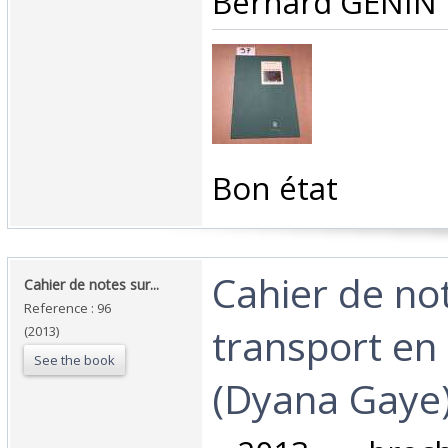
Bernard GENIN ‎
‎Bon état ‎
‎Cahier de no
‎Cahier de notes sur... ‎
Reference : 96
transport e
(2013)
See the book
(Dyana Gaye)