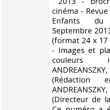
‎ 2013 - broc
cinéma - Revue 
Enfants d
Septembre 2013 
(format 24 x 17
- Images et pl
couleurs 
ANDREANSZ
(Rédaction 
ANDREANSZ
(Directeur de la
Ce numéro a ét