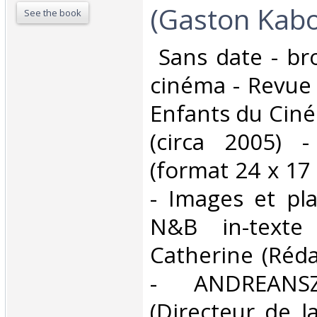
(Gaston Kabo
See the book
‎ Sans date - br
cinéma - Revue 
Enfants du Ciné
(circa 2005) -
(format 24 x 17
- Images et pl
N&B in-texte
Catherine (Réda
- ANDREANSZ
(Directeur de la