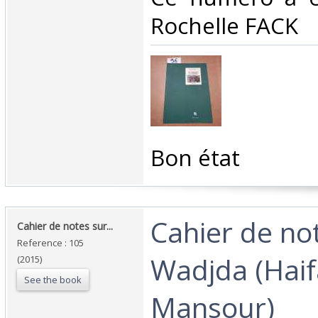
Rochelle FACK ‎
‎Bon état ‎
‎Cahier de no
‎Cahier de notes sur... ‎
Reference : 105
Wadjda (Haif
(2015)
See the book
Mansour)‎