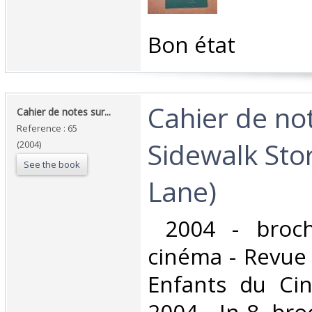
‎Bon état ‎
‎Cahier de no
‎Cahier de notes sur... ‎
Reference : 65
Sidewalk Stor
(2004)
See the book
Lane)‎
‎ 2004 - broc
cinéma - Revue 
Enfants du Cin