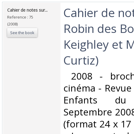
‎Cahier de no
‎Cahier de notes sur... ‎
Reference : 75
Robin des Boi
(2008)
See the book
Keighley et 
Curtiz)‎
‎ 2008 - broc
cinéma - Revue 
Enfants d
Septembre 2008 
(format 24 x 17