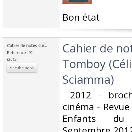
‎Bon état ‎
‎Cahier de no
‎Cahier de notes sur... ‎
Reference : 92
Tomboy (Cél
(2012)
See the book
Sciamma)‎
‎ 2012 - broc
cinéma - Revue 
Enfants d
Septembre 2012 