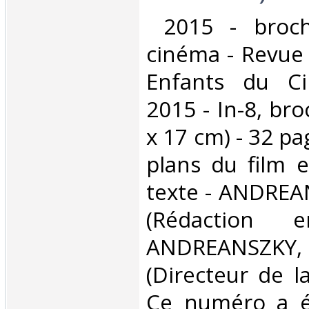
‎ 2015 - broc
cinéma - Revue 
Enfants du C
2015 - In-8, br
x 17 cm) - 32 pa
plans du film e
texte - ANDREA
(Rédaction 
ANDREANSZ
(Directeur de la
Ce numéro a ét