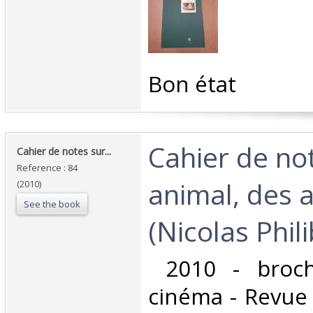
‎Bon état ‎
‎Cahier de no
‎Cahier de notes sur... ‎
Reference : 84
animal, des 
(2010)
See the book
(Nicolas Phili
‎ 2010 - broc
cinéma - Revue 