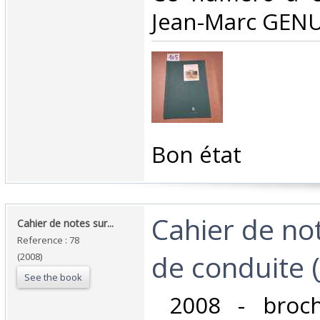
Jean-Marc GENUI
‎Bon état ‎
‎Cahier de no
‎Cahier de notes sur... ‎
Reference : 78
de conduite (
(2008)
See the book
‎ 2008 - broc