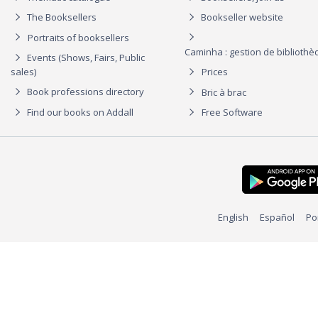
The Booksellers
Bookseller website
Portraits of booksellers
Caminha : gestion de biblioth
Events (Shows, Fairs, Public
sales)
Prices
Book professions directory
Bric à brac
Find our books on Addall
Free Software
English
Español
Po