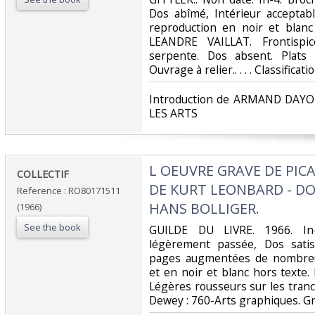
Dos abîmé, Intérieur acceptab
reproduction en noir et blan
LEANDRE VAILLAT. Frontispi
serpente. Dos absent. Plats
Ouvrage à relier.. . . . Classifica
‎Introduction de ARMAND DAYOT.
LES ARTS‎
‎L OEUVRE GRAVE DE PI
‎COLLECTIF‎
DE KURT LEONBARD - D
Reference : RO80171511
HANS BOLLIGER.‎
(1966)
See the book
‎GUILDE DU LIVRE. 1966. In-
légèrement passée, Dos satisf
pages augmentées de nombreus
et en noir et blanc hors texte
Légères rousseurs sur les tranches
Dewey : 760-Arts graphiques. Gr