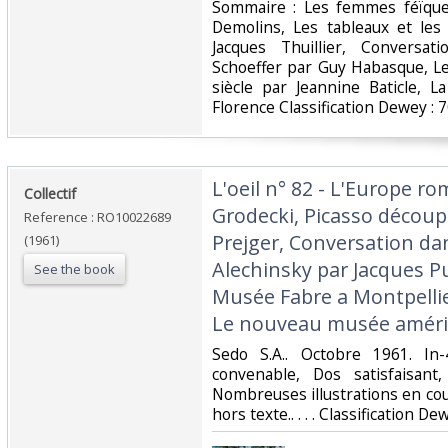
‎Sommaire : Les femmes féïque
Demolins, Les tableaux et les
Jacques Thuillier, Conversati
Schoeffer par Guy Habasque, L
siècle par Jeannine Baticle, L
Florence Classification Dewey : 
‎L'oeil n° 82 - L'Europe r
‎Collectif‎
Grodecki, Picasso découpe
Reference : RO10022689
Prejger, Conversation dans
(1961)
Alechinsky par Jacques P
See the book
Musée Fabre a Montpellie
Le nouveau musée améric
‎Sedo S.A.. Octobre 1961. In
convenable, Dos satisfaisant,
Nombreuses illustrations en cou
hors texte.. . . . Classification D