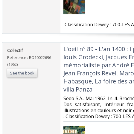
‎ Classification Dewey : 700-LES 
‎L'oeil n° 89 - L'an 1400 :
‎Collectif‎
louis Grodecki, Jacques E
Reference : RO10022696
mémorialiste par André F
(1962)
Jean François Revel, Marc
See the book
Habasque, La foire des an
villa Panza‎
‎Sedo S.A.. Mai 1962. In-4. Broch
Dos satisfaisant, Intérieur f
illustrations en couleurs et noir e
. Classification Dewey : 700-LES 