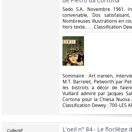
de Pietro da Cortona‎
‎Sedo S.A.. Novembre 1961. In
convenable, Dos satisfaisant,
Nombreuses illustrations en cou
hors texte.. . . . Classification D
‎Sommaire : Art iranien, inte
M.T. Barrelet, Petworth par Pe
les bistrots a décor de faïen
Vuillard admiré par Jacques S
Cortona pour la Chiesa Nuova
Classification Dewey : 700-LES A
‎L'oeil n° 84 - Le florilèg
‎Collectif‎