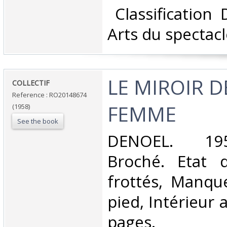
‎ Classification
Arts du spectacl
‎LE MIROIR D
‎COLLECTIF‎
Reference : RO20148674
FEMME‎
(1958)
See the book
‎DENOEL. 195
Broché. Etat d
frottés, Manqu
pied, Intérieur 
pages. N