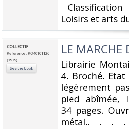
‎ Classificatio
Loisirs et arts d
‎LE MARCHE D
‎COLLECTIF‎
Reference : RO40101126
(1979)
‎Librairie Monta
See the book
4. Broché. Etat
légèrement pas
pied abîmée, In
34 pages. Ouvr
métal.. . . . 