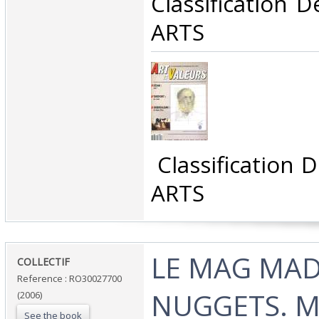
Classification 
ARTS‎
‎ Classification
ARTS‎
‎LE MAG MA
‎COLLECTIF‎
Reference : RO30027700
NUGGETS. 
(2006)
See the book