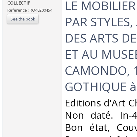
‎LE MOBILIE
‎COLLECTIF‎
Reference : RO40200454
PAR STYLES,
See the book
DES ARTS D
ET AU MUSEE
CAMONDO, 1r
GOTHIQUE à 
‎Editions d'Art 
Non daté. In-4.
Bon état, Couv