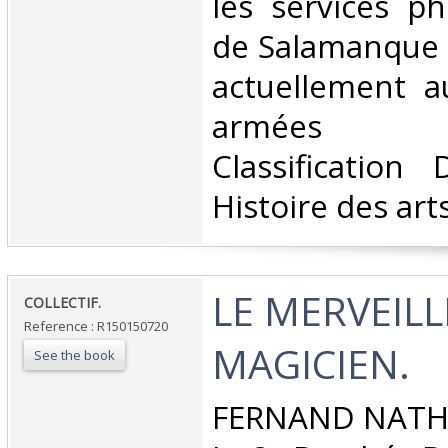
les services p
de Salamanque 
actuellement a
armées nati
Classification
Histoire des arts
‎LE MERVEIL
‎COLLECTIF.‎
Reference : R150150720
MAGICIEN.‎
See the book
‎FERNAND NATHA