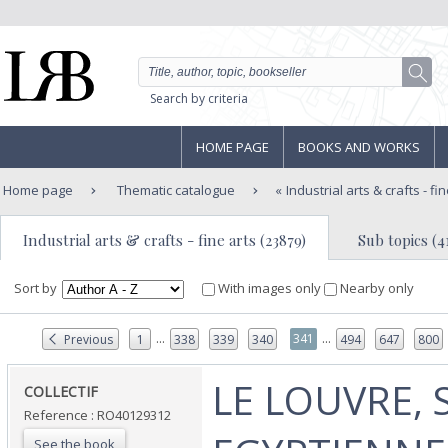
Search by criteria
HOME PAGE
BOOKS AND WORKS
Home page
Thematic catalogue
Industrial arts & crafts - fi
Industrial arts & crafts - fine arts (23879)
Sub topics (4
Sort by
With images only
Nearby only
...
...
341
Previous
1
338
339
340
494
647
800
‎LE LOUVRE,
‎COLLECTIF‎
Reference : RO40129312
See the book