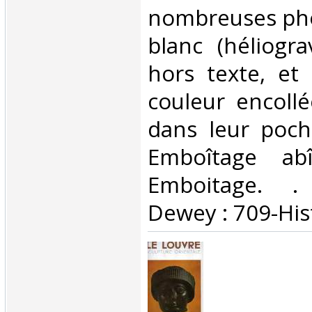
nombreuses pho
blanc (héliogr
hors texte, et
couleur encollé
dans leur poche
Emboîtage ab
Emboitage. . C
Dewey : 709-Hist