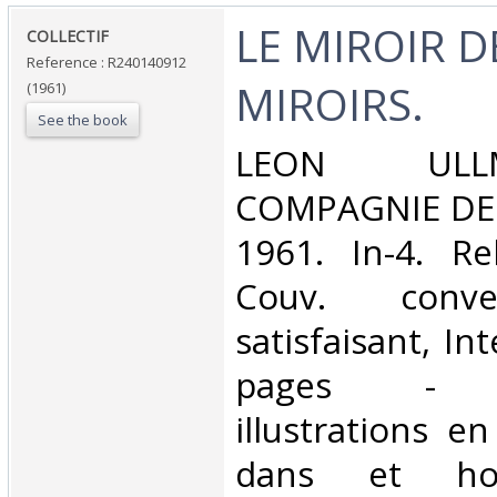
‎LE MIROIR D
‎COLLECTIF‎
Reference : R240140912
MIROIRS.‎
(1961)
See the book
‎LEON UL
COMPAGNIE DE 
1961. In-4. Re
Couv. conve
satisfaisant, Int
pages - n
illustrations e
dans et ho