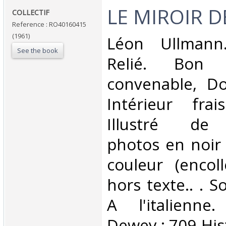
‎LE MIROIR D
‎COLLECTIF‎
Reference : RO40160415
(1961)
‎Léon Ullmann
See the book
Relié. Bon 
convenable, Dos
Intérieur fra
Illustré de
photos en noir 
couleur (encol
hors texte.. . 
A l'italienne. 
Dewey : 709-Hist