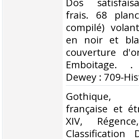
Dos satisfaisa
frais. 68 plan
compilé) volan
en noir et bla
couverture d'or
Emboitage. . C
Dewey : 709-Hist
‎Gothique, 
française et ét
XIV, Régence
Classification