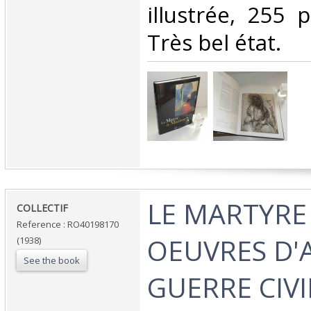
illustrée, 255 p.
Très bel état. ‎
‎LE MARTYRE
‎COLLECTIF‎
Reference : RO40198170
OEUVRES D'
(1938)
See the book
GUERRE CIVI