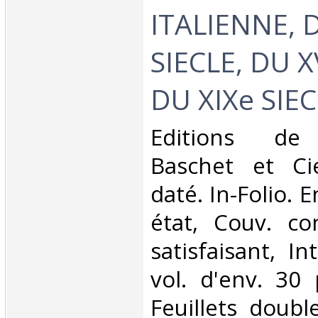
ITALIENNE, D
SIECLE, DU XV
DU XIXe SIECL
‎Editions de l
Baschet et Ci
daté. In-Folio. E
état, Couv. co
satisfaisant, In
vol. d'env. 30
Feuillets double