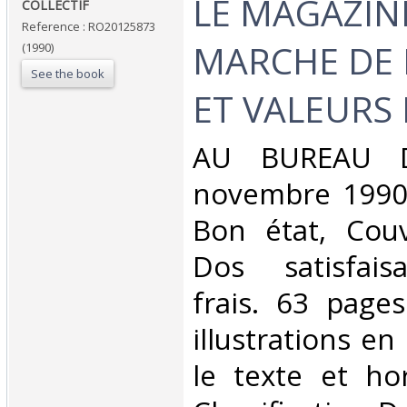
‎LE MAGAZIN
‎COLLECTIF‎
Reference : RO20125873
MARCHE DE L
(1990)
See the book
ET VALEURS 
‎AU BUREAU 
novembre 1990.
Bon état, Couv
Dos satisfaisa
frais. 63 page
illustrations en
le texte et hor