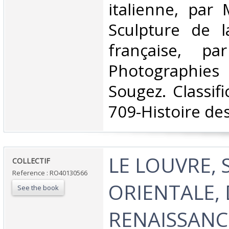
italienne, par 
Sculpture de l
française, pa
Photographie
Sougez. Classif
709-Histoire des 
‎LE LOUVRE,
‎COLLECTIF‎
Reference : RO40130566
ORIENTALE, 
See the book
RENAISSANC