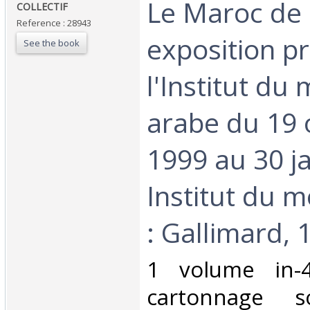
‎Le Maroc de 
‎COLLECTIF ‎
Reference : 28943
exposition p
See the book
l'Institut du
arabe du 19 
1999 au 30 j
Institut du 
: Gallimard, 1
‎1 volume in-4
cartonnage s