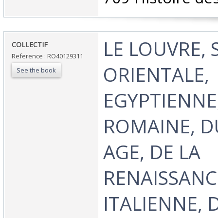
‎LE LOUVRE,
‎COLLECTIF‎
Reference : RO40129311
ORIENTALE,
See the book
EGYPTIENNE
ROMAINE, D
AGE, DE LA
RENAISSANC
ITALIENNE, 