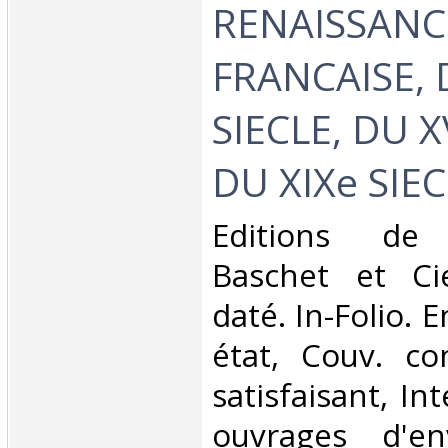
RENAISSANC
FRANCAISE, 
SIECLE, DU XV
DU XIXe SIECL
‎Editions de L
Baschet et Ci
daté. In-Folio. E
état, Couv. co
satisfaisant, Int
ouvrages d'e