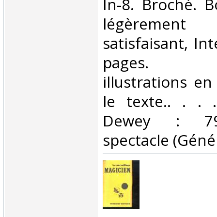
In-8. Broché. B
légèrement 
satisfaisant, Int
pages. N
illustrations e
le texte.. . . .
Dewey : 790
spectacle (Généra