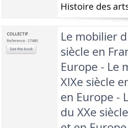
Histoire des arts
‎Le mobilier d
‎COLLECTIF‎
Reference : 27480
siècle en Fra
See the book
Europe - Le 
XIXe siècle e
en Europe - L
du XXe siècl
et en Europe.