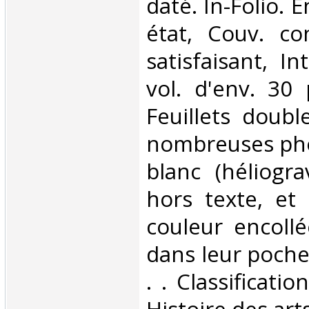
daté. In-Folio. E
état, Couv. co
satisfaisant, In
vol. d'env. 30
Feuillets double
nombreuses pho
blanc (héliogr
hors texte, et
couleur encollé
dans leur pochet
. . Classificati