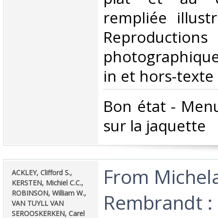
rempliée illust
Reproductions
photographiqu
in et hors-texte‎
‎Bon état - Men
sur la jaquette ‎
‎From Michel
‎ACKLEY, Clifford S.,
KERSTEN, Michiel C.C.,
ROBINSON, William W.,
Rembrandt :
VAN TUYLL VAN
SEROOSKERKEN, Carel‎