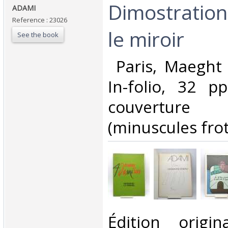
‎Dimostration
‎ADAMI‎
Reference : 23026
le miroir‎
See the book
‎ Paris, Maeght
In-folio, 32 pp
couverture
(minuscules frot
‎Édition orig