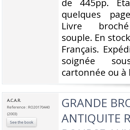
de 445pp. Eta
quelques page
Livre broché
souple. En stoc
Français. Expéd
soignée sou
cartonnée ou à b
‎GRANDE BR
‎A.C.A.R.‎
Reference : RO20170440
ANTIQUITE 
(2003)
See the book