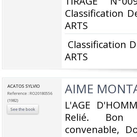
TIRAGE N°00
Classification 
ARTS‎
‎ Classification
ARTS‎
‎AIME MONT
‎ACATOS SYLVIO‎
Reference : RO20180556
(1982)
‎L'AGE D'HOMME
See the book
Relié. Bon 
convenable, Dos