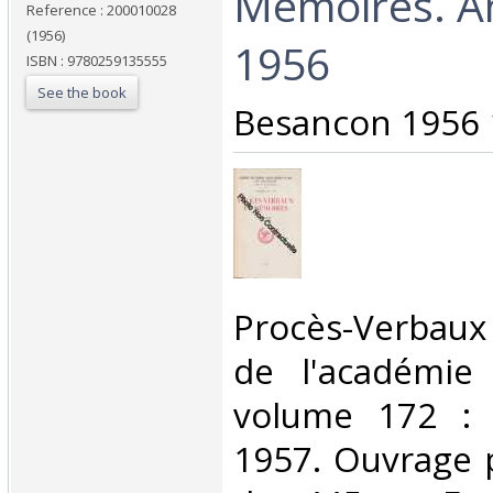
Mémoires. A
Reference : 200010028
(1956)
1956‎
ISBN : 9780259135555
See the book
‎Besancon 1956 
‎Procès-Verbau
de l'académie
volume 172 : 
1957. Ouvrage 