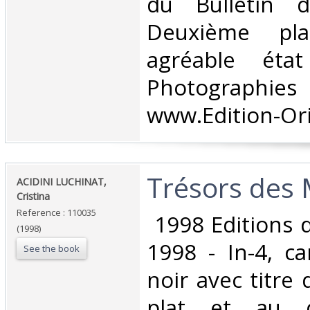
du Bulletin du
Deuxième pla
agréable état
Photographies 
www.Edition-Ori
‎Trésors des 
‎ACIDINI LUCHINAT,
Cristina‎
Reference : 110035
‎ 1998 Editions 
(1998)
1998 - In-4, ca
See the book
noir avec titre 
plat et au d