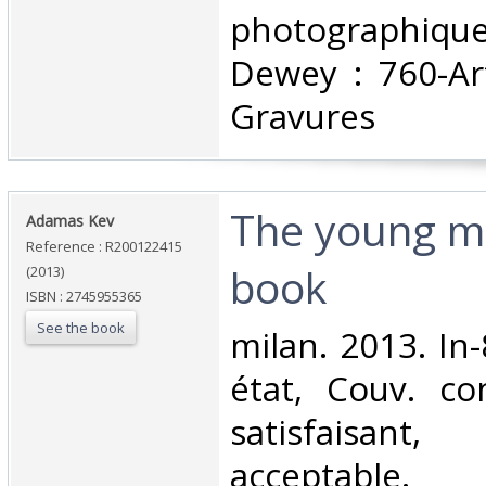
photographique.
Dewey : 760-Ar
Gravures‎
‎The young 
‎Adamas Kev‎
Reference : R200122415
book‎
(2013)
ISBN : 2745955365
See the book
‎milan. 2013. In
état, Couv. co
satisfaisant
acceptable.