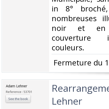
in 8° broché
nombreuses ill
noir et en 
couverture i
couleurs. ‎
‎ Fermeture du 1
‎Rearrangem
‎Adam Lehner‎
Reference : 53701
Lehner‎
See the book