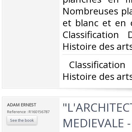
Nombreuses pla
et blanc et en c
Classification
Histoire des arts
‎ Classificatio
Histoire des arts
‎"L'ARCHITE
‎ADAM ERNEST‎
Reference : R160156787
MEDIEVALE -
See the book