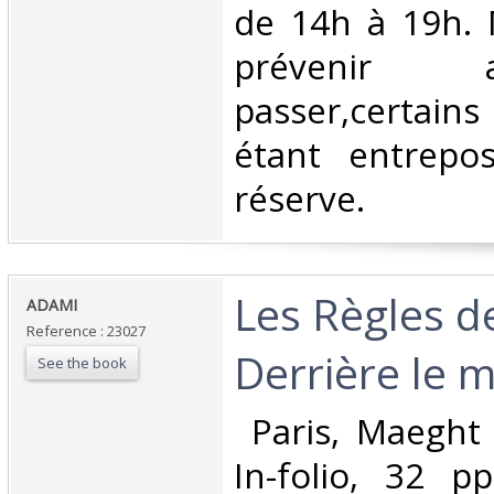
de 14h à 19h. 
prévenir
passer,certains
étant entrepo
réserve. ‎
‎Les Règles 
‎ADAMI‎
Reference : 23027
Derrière le mi
See the book
‎ Paris, Maeght
In-folio, 32 pp