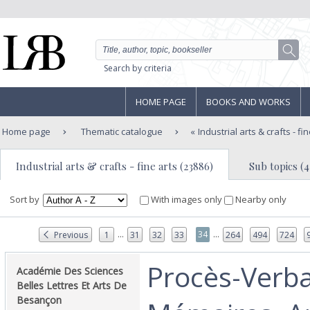
Search by criteria
HOME PAGE
BOOKS AND WORKS
Home page
Thematic catalogue
Industrial arts & crafts - fi
Industrial arts & crafts - fine arts (23886)
Sub topics (4
Sort by
With images only
Nearby only
...
...
34
Previous
1
31
32
33
264
494
724
‎Procès-Verb
‎Académie Des Sciences
Belles Lettres Et Arts De
Besançon‎