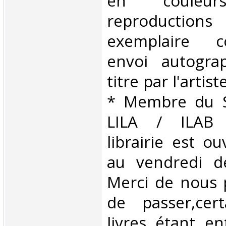
en coule
reproductions
exemplaire 
envoi autogra
titre par l'artis
* Membre du S
LILA / ILAB
librairie est o
au vendredi d
Merci de nous 
de passer,cer
livres étant e