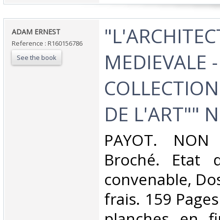
‎"L'ARCHITE
‎ADAM ERNEST‎
Reference : R160156786
MEDIEVALE -
See the book
COLLECTION 
DE L'ART"" N°
‎PAYOT. NON 
Broché. Etat d
convenable, Dos 
frais. 159 Page
planches en fi