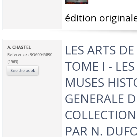
‎édition originale
‎LES ARTS DE 
‎A. CHASTEL‎
Reference : RO60045890
TOME I - LE
(1963)
See the book
MUSES HIST
GENERALE DE
COLLECTION
PAR N. DUF