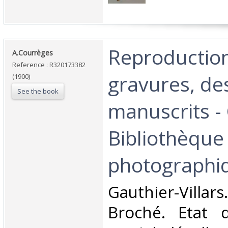
‎Reproductio
‎A.Courrèges‎
Reference : R320173382
gravures, des
(1900)
See the book
manuscrits - 
Bibliothèque
photographiq
‎Gauthier-Villar
Broché. Etat d