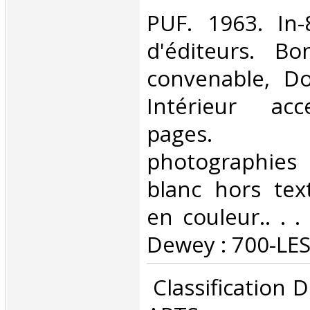
‎PUF. 1963. In
d'éditeurs. Bo
convenable, Dos
Intérieur acc
pages. 
photographie
blanc hors text
en couleur.. . . 
Dewey : 700-LES
‎ Classification