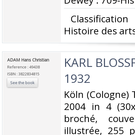
Dewey : 709-Hist
‎ Classificatio
Histoire des arts
‎KARL BLOSS
‎ADAM Hans Christian ‎
Reference : 49438
1932 ‎
ISBN : 3822834815
See the book
‎Köln (Cologne
2004 in 4 (30
broché, couve
illustrée, 255 