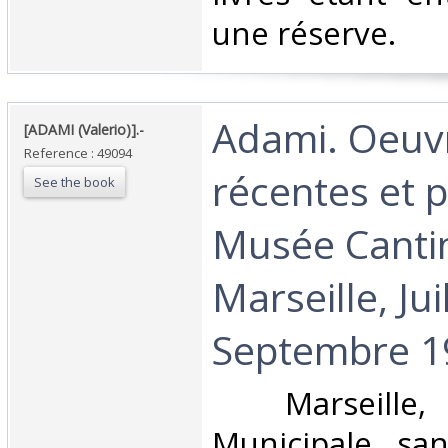
une réserve. ‎
‎Adami. Oeuv
‎[ADAMI (Valerio)].-‎
Reference : 49094
récentes et p
See the book
Musée Cantin
Marseille, Jui
Septembre 19
‎ Marseille,
Municipale, san