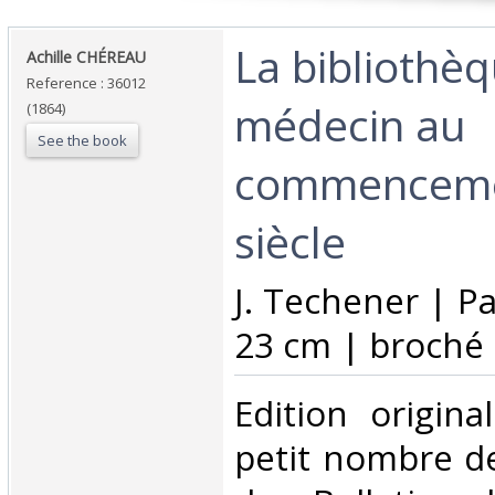
‎La bibliothè
‎Achille CHÉREAU‎
Reference : 36012
médecin au
(1864)
See the book
commenceme
siècle‎
‎J. Techener | P
23 cm | broché‎
‎Edition origin
petit nombre de