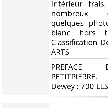
Intérieur frai
nombreux 
quelques phot
blanc hors t
Classification 
ARTS‎
‎PREFACE
PETITPIERRE. C
Dewey : 700-LES