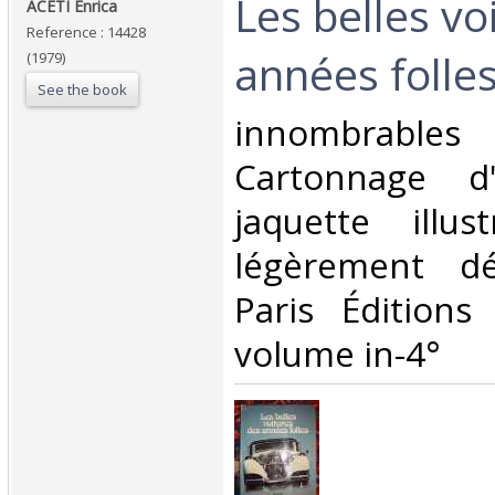
‎Les belles v
‎ACETI Enrica‎
Reference : 14428
années folles
(1979)
See the book
‎innombrabl
Cartonnage d'
jaquette illus
légèrement dé
Paris Éditions
volume in-4°‎