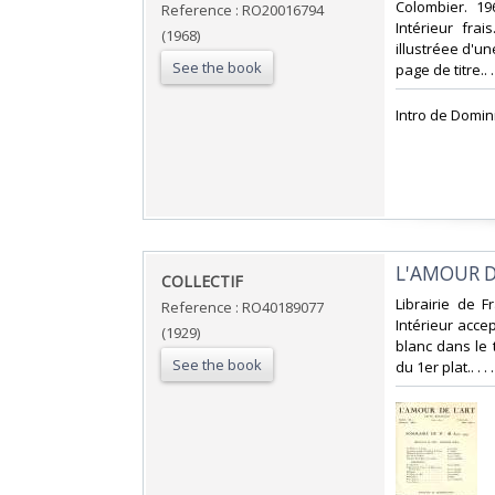
‎Colombier. 1
Reference : RO20016794
Intérieur fra
(1968)
illustréee d'u
See the book
page de titre..
‎Intro de Domin
‎L'AMOUR D
‎COLLECTIF‎
‎Librairie de 
Reference : RO40189077
Intérieur acce
(1929)
blanc dans le 
See the book
du 1er plat.. . 