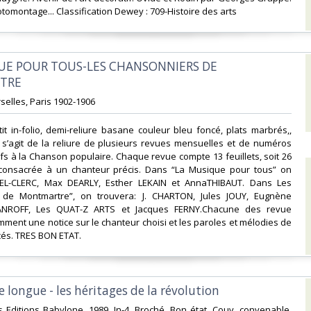
tomontage... Classification Dewey : 709-Histoire des arts‎
QUE POUR TOUS-LES CHANSONNIERS DE
RE‎
rselles, Paris 1902-1906‎
it in-folio, demi-reliure basane couleur bleu foncé, plats marbrés,,
 s’agit de la reliure de plusieurs revues mensuelles et de numéros
ifs à la Chanson populaire. Chaque revue compte 13 feuillets, soit 26
consacrée à un chanteur précis. Dans “La Musique pour tous” on
REL-CLERC, Max DEARLY, Esther LEKAIN et AnnaTHIBAUT. Dans Les
 de Montmartre”, on trouvera: J. CHARTON, Jules JOUY, Eugnène
ANROFF, Les QUAT-Z ARTS et Jacques FERNY.Chacune des revue
mment une notice sur le chanteur choisi et les paroles et mélodies de
és. TRES BON ETAT.‎
 longue - les héritages de la révolution‎
s Editions Babylone. 1989. In-4. Broché. Bon état, Couv. convenable,