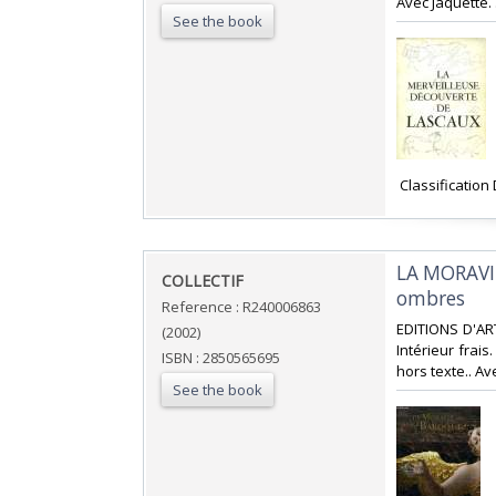
Avec Jaquette. 
See the book
‎ Classificatio
‎LA MORAVI
‎COLLECTIF‎
ombres‎
Reference : R240006863
‎EDITIONS D'ART
(2002)
Intérieur frai
ISBN : 2850565695
hors texte.. Av
See the book