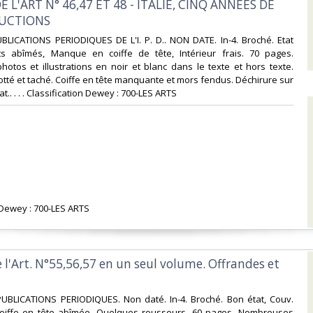
E L'ART N° 46,47 ET 48 - ITALIE, CINQ ANNEES DE
UCTIONS‎
BLICATIONS PERIODIQUES DE L'I. P. D.. NON DATE. In-4. Broché. Etat
ts abîmés, Manque en coiffe de tête, Intérieur frais. 70 pages.
tos et illustrations en noir et blanc dans le texte et hors texte.
rotté et taché. Coiffe en tête manquante et mors fendus. Déchirure sur
.. . . . Classification Dewey : 700-LES ARTS‎
n Dewey : 700-LES ARTS‎
 l'Art. N°55,56,57 en un seul volume. Offrandes et
PUBLICATIONS PERIODIQUES. Non daté. In-4. Broché. Bon état, Couv.
oiffe en tête abîmée, Quelques rousseurs. 60 pages. Nombreuses