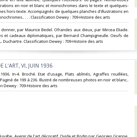
strations en noir et blanc et monochromes dans le texte et quelques-
es hors-texte. Accompagnés de quelques planches d'illustrations en
ochromes.. . . . Classification Dewey : 709-Histoire des arts‎
 donner, par Maurice Bedel. Ofrandes aux dieux, par Mircea Eliade.
es et cadeaux diplomatiques, par Bernard Champigneulle. Oeufs de
. Duchartre. Classification Dewey : 709-Histoire des arts‎
 L'ART, VI, JUIN 1936‎
 1936. In-4. Broché. Etat d'usage, Plats abîmés, Agraffes rouillées,
. Paginé de 199 à 236. Illustré de nombreuses photos en noir et blanc..
tion Dewey : 709-Histoire des arts‎
 Huyghe. Avenir de l'art décoratif. Ovide et Rodin par Georges Grappe.