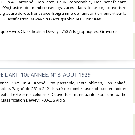
968. In-4. Cartonné. Bon état, Couv. convenable, Dos satisfaisant,
is. 99p,illustré de nombreuses gravures dans le texte, couverture
ne gravure dorée, frontispice (Epigramme de l'amour ), ornement sur la
 . . . Classification Dewey : 760-Arts graphiques. Gravures‎
ique Fèvre. Classification Dewey : 760-Arts graphiques. Gravures‎
E L'ART, 10e ANNEE, N° 8, AOUT 1929‎
France. 1929. In-4. Broché. Etat passable, Plats abîmés, Dos abîmé,
ptable. Paginé de 282 à 312. Illustré de nombreuses photos en noir et
texte. Texte sur 2 colonnes. Couverture manquante, sauf une partie
. . Classification Dewey : 700-LES ARTS‎