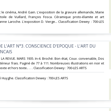
et le cinéma, André Gain. L'exposition de la gravure allemande, Marie
oile de Vuillard, François Fosca. Céramique proto-élamite et art
ne Laroche. L'exposition D. Vierge... Classification Dewey : 700-LES
E L'ART N°3. CONSCIENCE D'EPOQUE - L'ART DU
NCAIS‎
LA REVUE. MARS 1935. In-4. Broché. Bon état, Couv. convenable, Dos
ntérieur frais. Paginé de 77 à 111. Nombreuses illustrations en noir et
exte et hors texte.. . . . Classification Dewey : 700-LES ARTS‎
é Huyghe. Classification Dewey : 700-LES ARTS‎