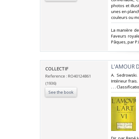
photos et illu
unes en planch
couleurs ou mon
‎La manière de
Faveurs royal
Pâques, par P.L
‎L'AMOUR DE
‎COLLECTIF‎
‎A. Sedrowski.
Reference : RO40124861
Intérieur frais
(1936)
. . . Classifica
See the book
‎Dir. par René