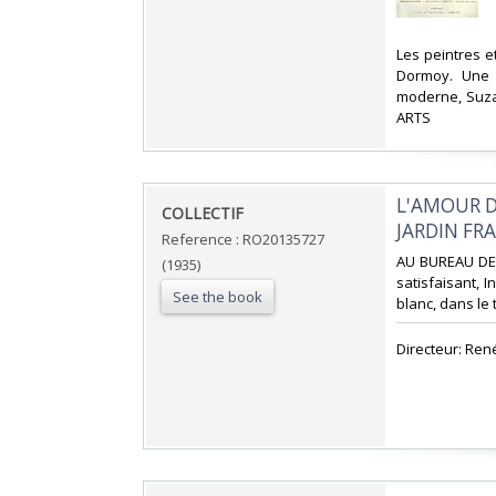
‎Les peintres 
Dormoy. Une t
moderne, Suzan
ARTS‎
‎L'AMOUR D
‎COLLECTIF‎
JARDIN FRA
Reference : RO20135727
‎AU BUREAU DE 
(1935)
satisfaisant, I
See the book
blanc, dans le t
‎Directeur: Ren