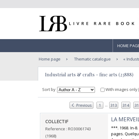
HOME PAG
Home page
Thematic catalogue
Industr
Industrial arts & crafts - fine arts (23888)
Sort by
With images only
...
Previous
1
313
314
3
‎LA MERVE
‎COLLECTIF‎
‎***. 1968. In-
Reference : RO30061743
pages. Quelque
(1968)