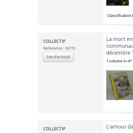
‎ Classificatio
‎La mort en
‎COLLECTIF‎
communauté
Reference : 26772
décembre 1
See the book
‎1 volume in-4° 
‎L'amour da
‎COLLECTIF‎