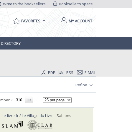
Write to the booksellers
Bookseller's space
FAVORITES
MY ACCOUNT
 DIRECTORY
PDF
RSS
E-MAIL
Refine
umber ?
OK
Le-livre.fr / Le Village du Livre
- Sablons