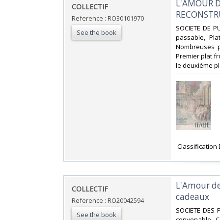
‎L'AMOUR D
‎COLLECTIF‎
RECONSTR
Reference : RO30101970
‎SOCIETE DE PU
See the book
passable, Pla
Nombreuses pho
Premier plat f
le deuxième plat
‎ Classificatio
‎L'Amour de
‎COLLECTIF‎
cadeaux‎
Reference : RO20042594
‎SOCIETE DES 
See the book
convenable, C