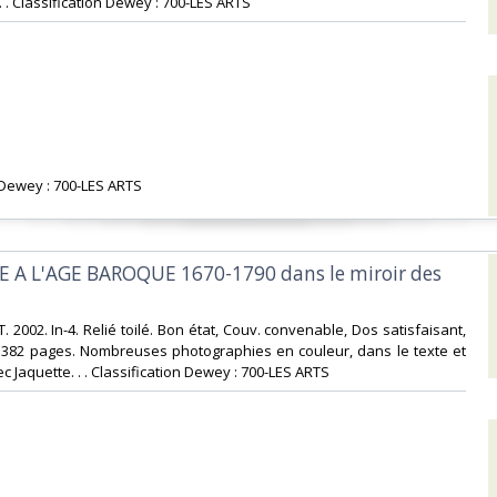
. . Classification Dewey : 700-LES ARTS‎
n Dewey : 700-LES ARTS‎
E A L'AGE BAROQUE 1670-1790 dans le miroir des
. 2002. In-4. Relié toilé. Bon état, Couv. convenable, Dos satisfaisant,
s. 382 pages. Nombreuses photographies en couleur, dans le texte et
ec Jaquette. . . Classification Dewey : 700-LES ARTS‎