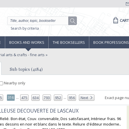
CART
Search by criteria
E
BOOKS AND WORKS
THE BOOKSELLERS
BOOK PROFESSIONS
ial arts & crafts - fine arts
Sub topics (4184)
Nearby only
...
...
316
Exact page n
15
475
634
793
952
956
Next
ILLEUSE DECOUVERTE DE LASCAUX‎
8. Relié. Bon état, Couv. convenable, Dos satisfaisant, Intérieur frais. 96
s dessins en noir et blanc dans le texte. Reliure d'éditeur moderne..