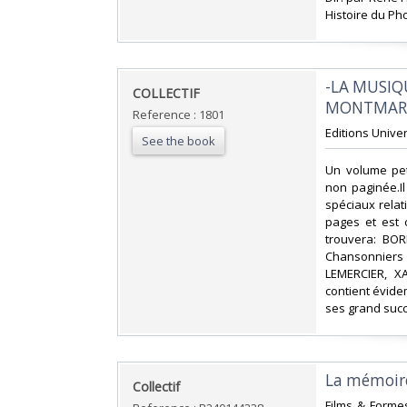
Histoire du Pho
‎-LA MUSI
‎COLLECTIF‎
MONTMART
Reference : 1801
‎Editions Unive
See the book
‎Un volume pet
non paginée.Il
spéciaux relat
pages et est 
trouvera: BO
Chansonniers
LEMERCIER, X
contient évide
ses grand succ
‎La mémoire
‎Collectif‎
‎Films & Forme