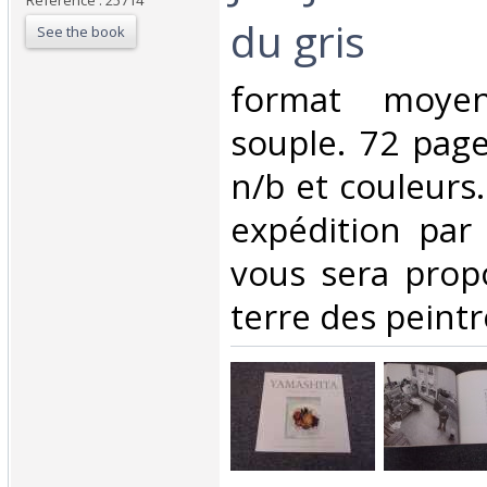
Reference : 25714
du gris‎
See the book
‎format moyen
souple. 72 pages
n/b et couleurs
expédition par
vous sera prop
terre des peintr