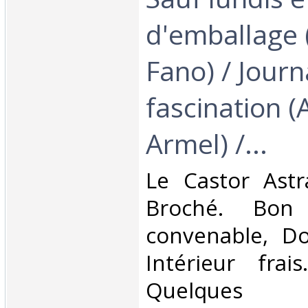
d'emballage 
Fano) / Journ
fascination (A
Armel) /...‎
‎Le Castor Astr
Broché. Bon 
convenable, Dos
Intérieur frai
Quelque