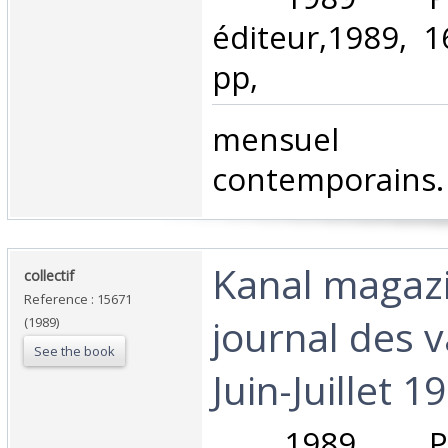
éditeur,1989, 
pp, ‎
‎mensue
contemporains. 
‎Kanal magaz
‎collectif ‎
Reference : 15671
journal des 
(1989)
See the book
Juin-Juillet 19
‎ 1989 Pa