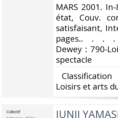
MARS 2001. In-
état, Couv. co
satisfaisant, Int
pages.. . . . 
Dewey : 790-Loi
spectacle‎
‎ Classificatio
Loisirs et arts d
‎JUNJI YAMASH
‎Collectif‎