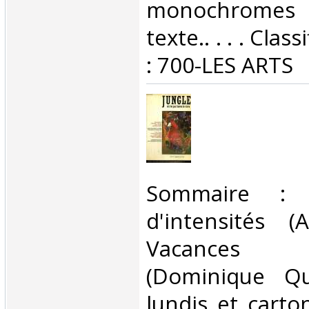
monochromes 
texte.. . . . Cla
: 700-LES ARTS‎
‎Sommaire : L
d'intensités 
Vacances
(Dominique Qu
lundis et carto