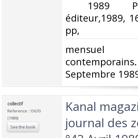
‎ 1989 Pa
éditeur,1989, 1
pp, ‎
‎mensue
contempora
Septembre 1989.
‎Kanal magaz
‎collectif ‎
Reference : 15670
journal des z
(1989)
See the book