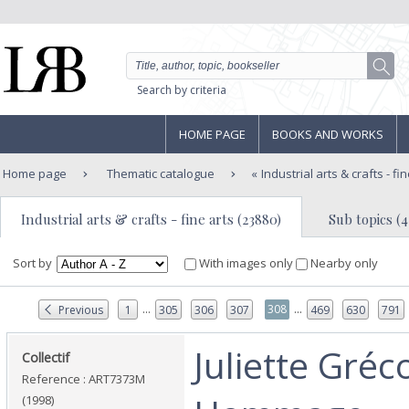
Search by criteria
HOME PAGE
BOOKS AND WORKS
Home page
Thematic catalogue
Industrial arts & crafts - fi
Industrial arts & crafts - fine arts (23880)
Sub topics (4
Sort by
With images only
Nearby only
...
...
308
Previous
1
305
306
307
469
630
791
‎Juliette Gréco
‎Collectif‎
Reference : ART7373M
(1998)