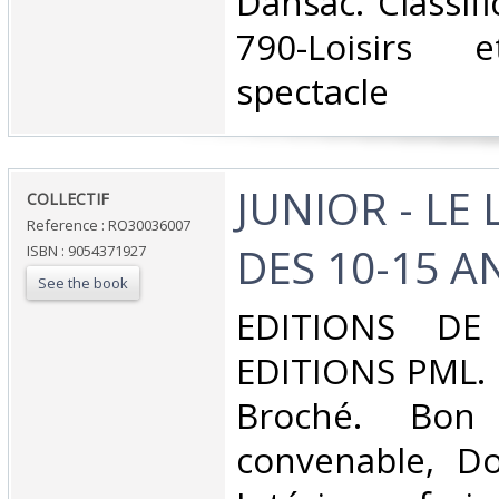
Dansac. Classif
790-Loisirs
spectacle‎
‎JUNIOR - LE
‎COLLECTIF‎
Reference : RO30036007
DES 10-15 AN
ISBN : 9054371927
See the book
‎EDITIONS DE
EDITIONS PML. n
Broché. Bon 
convenable, Dos