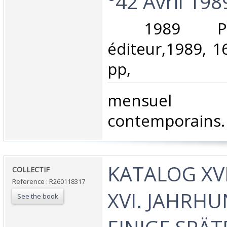
°42 Avril 1989
‎ 1989 Pa
éditeur,1989, 1
pp, ‎
‎mensue
contemporains. A
‎KATALOG XVI
‎COLLECTIF‎
Reference : R260118317
XVI. JAHRH
See the book