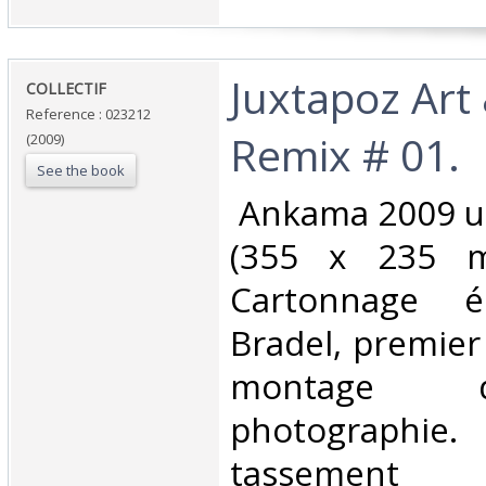
‎Juxtapoz Art
‎COLLECTIF‎
Reference : 023212
Remix # 01. ‎
(2009)
See the book
‎ Ankama 2009 u
(355 x 235 m
Cartonnage é
Bradel, premier
montage 
photograph
tassement