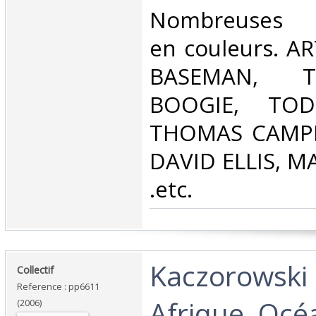
Nombreuses r
en couleurs. A
BASEMAN, T
BOOGIE, TOD
THOMAS CAMPB
DAVID ELLIS, 
.etc.‎
‎Kaczorowski -
‎Collectif‎
Reference : pp6611
Afrique, Océa
(2006)