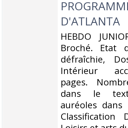
PROGRAMM
D'ATLANTA‎
‎HEBDO JUNIOR
Broché. Etat d
défraîchie, Dos
Intérieur ac
pages. Nombr
dans le text
auréoles dans l
Classification
Loisirs et arts d