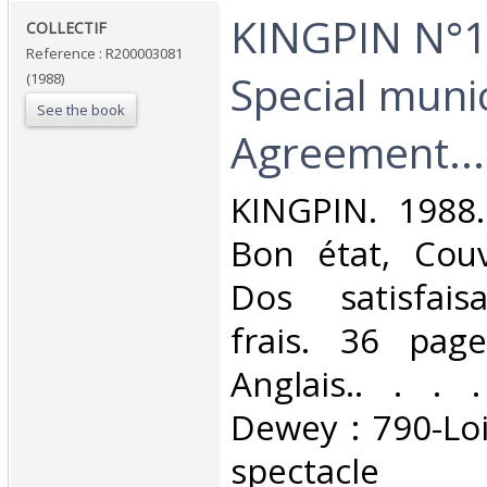
‎KINGPIN N°
‎COLLECTIF‎
Reference : R200003081
Special muni
(1988)
See the book
Agreement...‎
‎KINGPIN. 1988.
Bon état, Couv
Dos satisfaisa
frais. 36 pag
Anglais.. . . .
Dewey : 790-Loi
spectacle‎