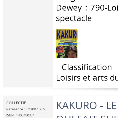
Dewey : 790-Loi
spectacle‎
‎ Classificatio
Loisirs et arts d
‎KAKURO - LE
‎COLLECTIF‎
Reference : RO30073205
ISBN : 1405480351