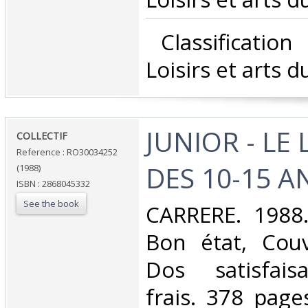
‎ Classificatio
Loisirs et arts d
‎JUNIOR - LE 
‎COLLECTIF‎
Reference : RO30034252
DES 10-15 AN
(1988)
ISBN : 2868045332
See the book
‎CARRERE. 1988.
Bon état, Couv
Dos satisfaisa
frais. 378 page