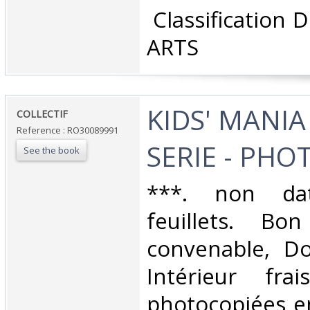
‎ Classification
ARTS‎
‎KIDS' MANIA
‎COLLECTIF‎
Reference : RO30089991
SERIE - PHO
See the book
‎***. non da
feuillets. Bo
convenable, Dos
Intérieur fra
photocopiées en