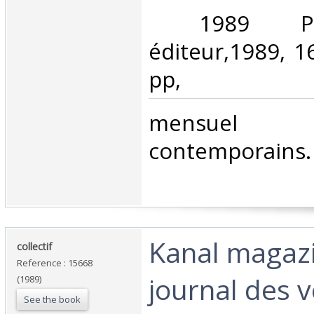
‎ 1989 Pa
éditeur,1989, 1
pp, ‎
‎mensue
contemporains.
‎Kanal magaz
‎collectif ‎
Reference : 15668
journal des ve
(1989)
See the book