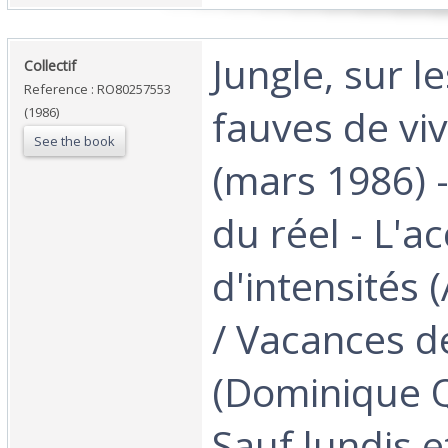
‎Jungle, sur l
‎Collectif‎
Reference : RO80257553
fauves de viv
(1986)
See the book
(mars 1986) -
du réel - L'a
d'intensités 
/ Vacances d
(Dominique Q
Sauf lundis e