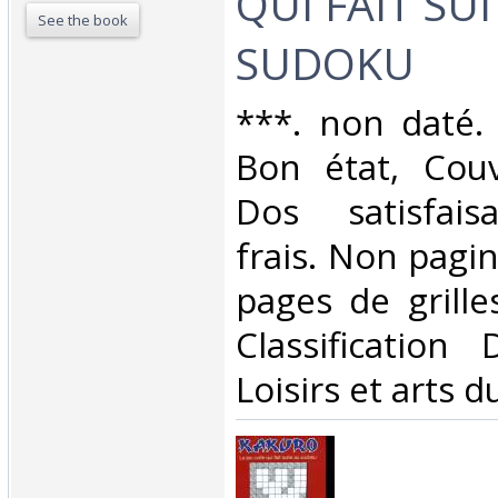
QUI FAIT SU
See the book
SUDOKU‎
‎***. non daté.
Bon état, Couv
Dos satisfaisa
frais. Non pagi
pages de grilles
Classification
Loisirs et arts d