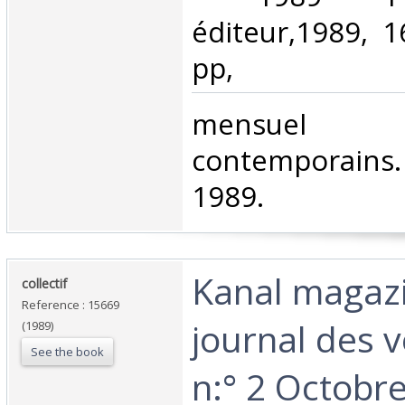
éditeur,1989, 
pp, ‎
‎mensue
contemporains. 
1989. ‎
‎Kanal magaz
‎collectif ‎
Reference : 15669
journal des v
(1989)
See the book
n:° 2 Octobre