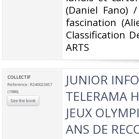
(Daniel Fano) /
fascination (Ali
Classification 
ARTS‎
‎JUNIOR INF
‎COLLECTIF‎
Reference : R240023657
TELERAMA HO
(1986)
See the book
JEUX OLYMP
ANS DE RECO