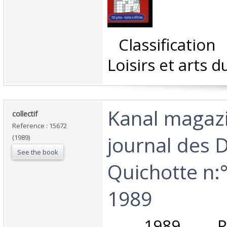
‎ Classificatio
Loisirs et arts d
‎Kanal magaz
‎collectif ‎
Reference : 15672
journal des 
(1989)
See the book
Quichotte n:°
1989‎
‎ 1989 Pa