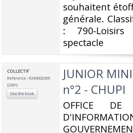
souhaitent étoff
générale. Class
: 790-Loisir
spectacle‎
‎JUNIOR MINI
‎COLLECTIF‎
Reference : R240002009
n°2 - CHUPI‎
(2001)
See the book
‎OFFICE DE
D'INFORM
GOUVERNEMEN