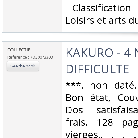
‎ Classificatio
Loisirs et arts d
‎KAKURO - 4
‎COLLECTIF‎
Reference : RO30073308
DIFFICULTE‎
See the book
‎***. non daté.
Bon état, Couv
Dos satisfaisa
frais. 128 pag
vierges.. . . .