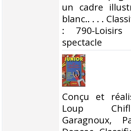
un cadre illus
blanc.. . . . Cla
: 790-Loisir
spectacle‎
‎Conçu et réal
Loup Chif
Garagnoux, Pa