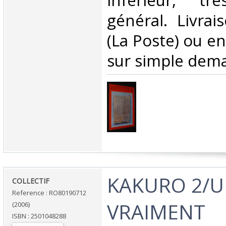
inférieur, t
général. Livrai
(La Poste) ou e
sur simple dema
‎KAKURO 2/U
‎COLLECTIF‎
Reference : RO80190712
VRAIMENT
(2006)
ISBN : 2501048288