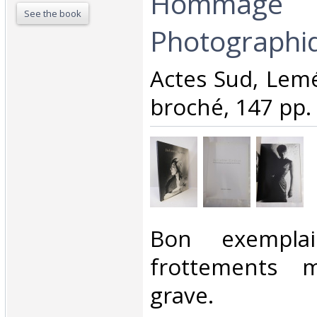
Hommage
See the book
Photographiq
‎Actes Sud, Lemé
broché, 147 pp.‎
‎Bon exemplai
frottements 
grave.‎