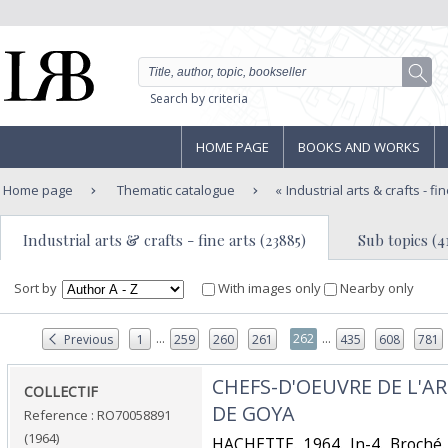
Search by criteria
HOME PAGE
BOOKS AND WORKS
Home page
Thematic catalogue
Industrial arts & crafts - fi
Industrial arts & crafts - fine arts (23885)
Sub topics (4
Sort by
With images only
Nearby only
...
...
262
Previous
1
259
260
261
435
608
781
‎CHEFS-D'OEUVRE DE L'AR
‎COLLECTIF‎
DE GOYA‎
Reference : RO70058891
(1964)
‎HACHETTE. 1964. In-4. Broché.