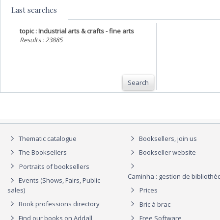
Last searches
topic : Industrial arts & crafts - fine arts
Results : 23885
Search
Thematic catalogue
Booksellers, join us
The Booksellers
Bookseller website
Portraits of booksellers
Caminha : gestion de biblioth
Events (Shows, Fairs, Public
sales)
Prices
Book professions directory
Bric à brac
Find our books on Addall
Free Software