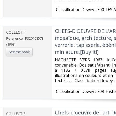
‎ Classification Dewey : 700-LES 
‎CHEFS-D'OEUVRE DE L'ART
‎COLLECTIF‎
mosaïque, architecture, s
Reference : R320108573
verrerie, tapisserie, ébén
(1963)
miniature.[Buy it!]‎
See the book
‎HACHETTE. VERS 1963. In-Fol
convenable, Dos satisfaisant, I
à 1192 + XLVII pages au
illustrations en couleurs et en
texte -. . . . Classification Dewey 
‎ Classification Dewey : 709-Histo
‎Chefs-d'oeuvre de l'art: 
‎COLLECTIF‎