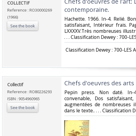
‎Chefs d'oeuvres de l'art:
‎COLLECTIF‎
contemporaine.‎
Reference : RO30000269
(1966)
‎Hachette. 1966. In-4. Relié. B
satisfaisant, Intérieur frais. 
See the book
LXXXXV.Très nombreuses illustra
. . . Classification Dewey : 700-LE
‎ Classification Dewey : 700-LES 
‎Chefs d'oeuvres des arts 
‎Collectif‎
Reference : RO80226293
‎Pepin press. Non daté. In-
convenable, Dos satisfaisant,
ISBN : 9054960965
augmentées de nombreuses ill
See the book
dans le texte.. . . . Classificatio