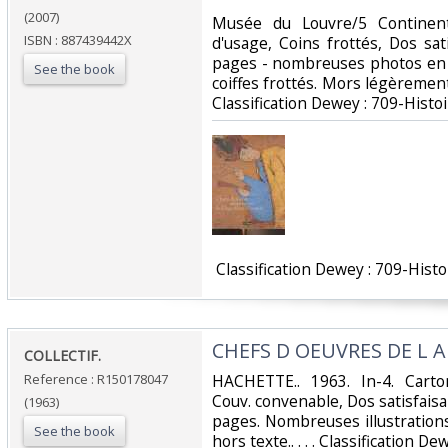
(2007)
‎Musée du Louvre/5 Continent
ISBN : 887439442X
d'usage, Coins frottés, Dos sati
pages - nombreuses photos en c
See the book
coiffes frottés. Mors légèrement f
Classification Dewey : 709-Histoi
‎ Classification Dewey : 709-Histo
‎CHEFS D OEUVRES DE L AR
‎COLLECTIF.‎
Reference : R150178047
‎HACHETTE.. 1963. In-4. Carto
Couv. convenable, Dos satisfaisan
(1963)
pages. Nombreuses illustrations
See the book
hors texte.. . . . Classification D