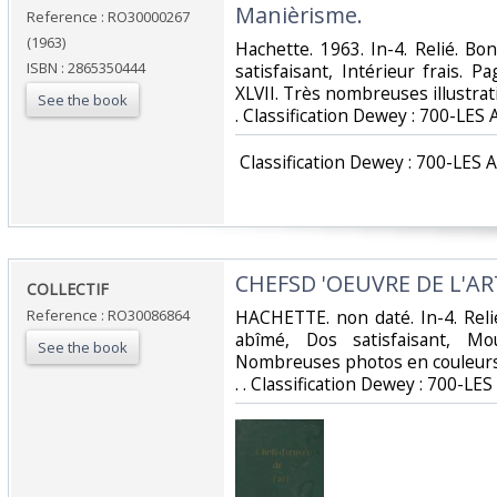
Manièrisme.‎
Reference : RO30000267
(1963)
‎Hachette. 1963. In-4. Relié. B
ISBN : 2865350444
satisfaisant, Intérieur frais. 
XLVII. Très nombreuses illustratio
See the book
. Classification Dewey : 700-LES 
‎ Classification Dewey : 700-LES 
‎CHEFSD 'OEUVRE DE L'AR
‎COLLECTIF‎
Reference : RO30086864
‎HACHETTE. non daté. In-4. Relié
abîmé, Dos satisfaisant, Mo
See the book
Nombreuses photos en couleurs d
. . Classification Dewey : 700-LES