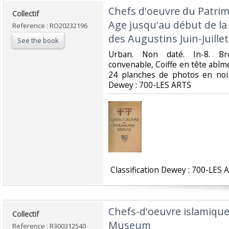
‎Chefs d'oeuvre du Patri
‎Collectif‎
Age jusqu'au début de l
Reference : RO20232196
des Augustins Juin-Juillet
See the book
‎Urban. Non daté. In-8. Br
convenable, Coiffe en tête abîmé
24 planches de photos en noir e
Dewey : 700-LES ARTS‎
‎ Classification Dewey : 700-LES 
‎Chefs-d'oeuvre islamiqu
‎Collectif‎
Museum‎
Reference : R300312540