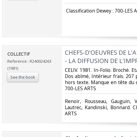
‎ Classification Dewey : 700-LES 
‎CHEFS-D'OEUVRES DE L'
‎COLLECTIF‎
- LA DIFFUSION DE L'IM
Reference : R240024263
(1981)
‎CELIV. 1981. In-Folio. Broché. E
Dos abîmé, Intérieur frais. 20
See the book
hors texte. Manque en tête du dos
700-LES ARTS‎
‎Renoir, Rousseau, Gauguin, 
Lautrec, Kandinski, Bonnard. C
ARTS‎