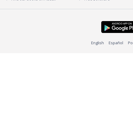
English
Español
Po