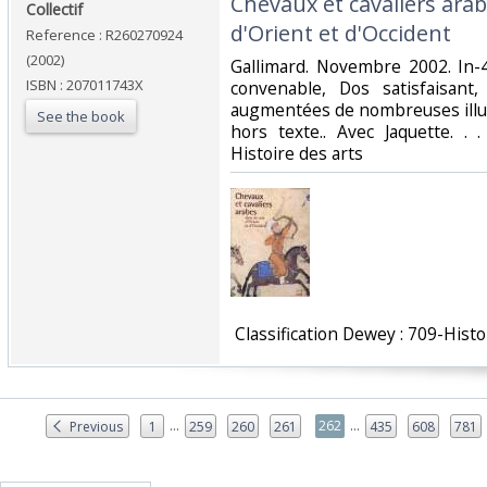
‎Chevaux et cavaliers arab
‎Collectif‎
d'Orient et d'Occident‎
Reference : R260270924
(2002)
‎Gallimard. Novembre 2002. In-4
ISBN : 207011743X
convenable, Dos satisfaisant,
augmentées de nombreuses illus
See the book
hors texte.. Avec Jaquette. . 
Histoire des arts‎
‎ Classification Dewey : 709-Histo
...
...
262
Previous
1
259
260
261
435
608
781