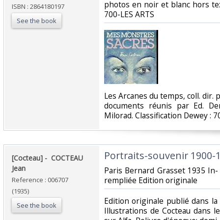
photos en noir et blanc hors texte
ISBN : 2864180197
700-LES ARTS‎
See the book
‎Les Arcanes du temps, coll. dir.
documents réunis par Ed. Der
Milorad. Classification Dewey : 
‎Portraits-souvenir 1900-1
‎[Cocteau] - ‎ ‎COCTEAU
Jean‎
‎Paris Bernard Grasset 1935 In-
rempliée Edition originale ‎
Reference : 006707
(1935)
‎Edition originale publié dans la
See the book
Illustrations de Cocteau dans 