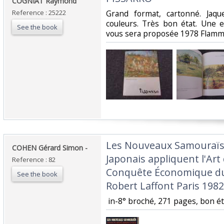
‎COGNIAT Raymond‎
Reference : 25222
‎Grand format, cartonné. Jaque
couleurs. Très bon état. Une 
See the book
vous sera proposée 1978 Flamma
‎Les Nouveaux Samouraïs
‎COHEN Gérard Simon -‎
Japonais appliquent l'Art 
Reference : 82
Conquête Économique du
See the book
Robert Laffont Paris 1982‎
‎ in-8° broché, 271 pages, bon é