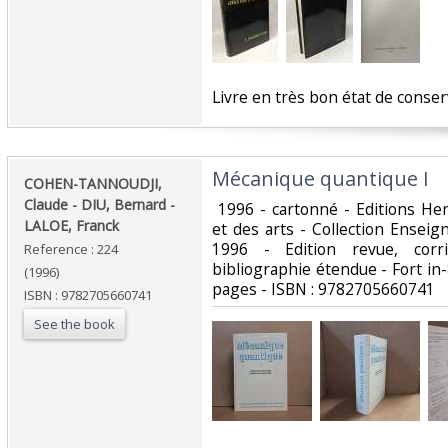
‎Livre en très bon état de conser
‎Mécanique quantique I‎
‎COHEN-TANNOUDJI,
Claude - DIU, Bernard -
‎ 1996 - cartonné - Editions H
LALOE, Franck ‎
et des arts - Collection Ensei
1996 - Edition revue, cor
Reference : 224
bibliographie étendue - Fort in
(1996)
pages - ISBN : 9782705660741 ‎
ISBN : 9782705660741
See the book