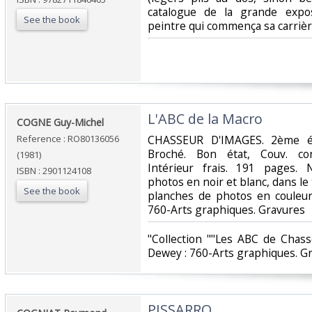
catalogue de la grande expo
See the book
peintre qui commença sa carrièr
‎L'ABC de la Macro‎
‎COGNE Guy-Michel‎
Reference : RO80136056
‎CHASSEUR D'IMAGES. 2ème édi
Broché. Bon état, Couv. con
(1981)
Intérieur frais. 191 pages. 
ISBN : 2901124108
photos en noir et blanc, dans le
See the book
planches de photos en couleurs.
760-Arts graphiques. Gravures‎
‎"Collection ""Les ABC de Chass
Dewey : 760-Arts graphiques. Gr
‎PISSARRO‎