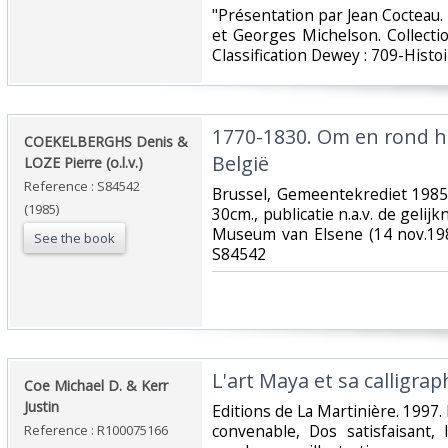
‎"Présentation par Jean Cocteau
et Georges Michelson. Collectio
Classification Dewey : 709-Histoi
‎1770-1830. Om en rond h
‎COEKELBERGHS Denis &
België‎
LOZE Pierre (o.l.v.)‎
Reference : S84542
‎Brussel, Gemeentekrediet 1985 
(1985)
30cm., publicatie n.a.v. de gelij
Museum van Elsene (14 nov.198
See the book
S84542‎
‎L'art Maya et sa calligraph
‎Coe Michael D. & Kerr
Justin‎
‎Editions de La Martinière. 1997. 
convenable, Dos satisfaisant, 
Reference : R100075166