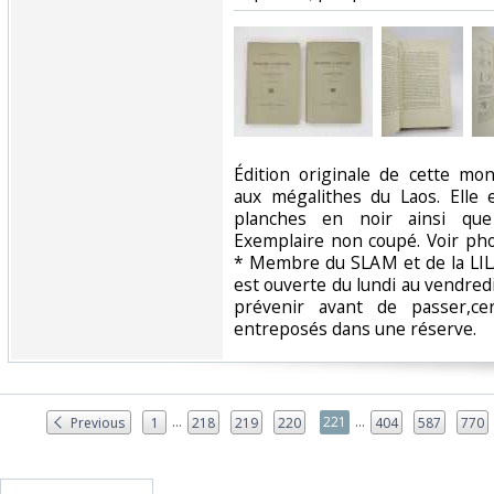
‎Édition originale de cette mo
aux mégalithes du Laos. Elle 
planches en noir ainsi que
Exemplaire non coupé. Voir pho
* Membre du SLAM et de la LILA
est ouverte du lundi au vendred
prévenir avant de passer,ce
entreposés dans une réserve. ‎
...
...
221
Previous
1
218
219
220
404
587
770