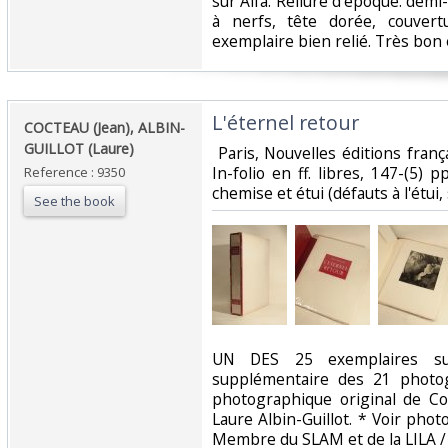
sur Alfa. Reliure d'époque: demi-
à nerfs, tête dorée, couver
exemplaire bien relié. Très bon 
‎L'éternel retour‎
‎COCTEAU (Jean), ALBIN-
GUILLOT (Laure)‎
‎ Paris, Nouvelles éditions franç
In-folio en ff. libres, 147-(5) 
Reference : 9350
chemise et étui (défauts à l'étui,
See the book
‎UN DES 25 exemplaires s
supplémentaire des 21 photog
photographique original de C
Laure Albin-Guillot. * Voir photo
Membre du SLAM et de la LILA / 