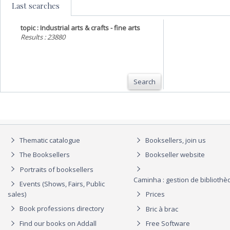
Last searches
topic : Industrial arts & crafts - fine arts
Results : 23880
Search
Thematic catalogue
Booksellers, join us
The Booksellers
Bookseller website
Portraits of booksellers
Caminha : gestion de biblioth
Events (Shows, Fairs, Public
sales)
Prices
Book professions directory
Bric à brac
Find our books on Addall
Free Software