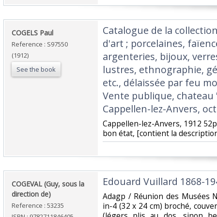
‎Catalogue de la collectio
‎COGELS Paul‎
d'art ; porcelaines, faïen
Reference : S97550
argenteries, bijoux, verre
(1912)
lustres, ethnographie, gé
See the book
etc., délaissée par feu m
Vente publique, chateau 
Cappellen-lez-Anvers, oct
‎Cappellen-lez-Anvers, 1912 52p
bon état, [contient la descriptio
‎Edouard Vuillard 1868-194
‎COGEVAL (Guy, sous la
direction de)‎
‎Adagp / Réunion des Musées N
in-4 (32 x 24 cm) broché, couvert
Reference : 53235
(légers plis au dos, sinon be
ISBN : 9782711846405