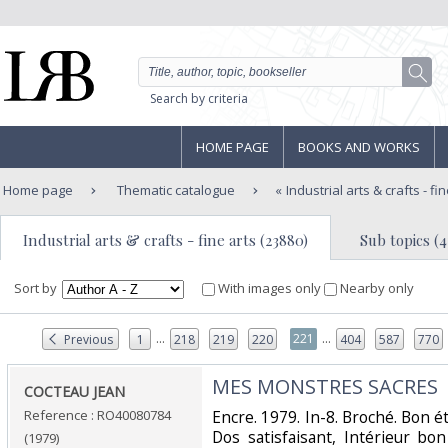
Search by criteria
HOME PAGE
BOOKS AND WORKS
Home page
Thematic catalogue
Industrial arts & crafts - fi
Industrial arts & crafts - fine arts (23880)
Sub topics (4
Sort by
With images only
Nearby only
...
...
221
Previous
1
218
219
220
404
587
770
‎MES MONSTRES SACRES‎
‎COCTEAU JEAN‎
Reference : RO40080784
‎Encre. 1979. In-8. Broché. Bon 
Dos satisfaisant, Intérieur bon
(1979)