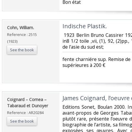
‎Bon état ‎
‎Indische Plastik.‎
‎Cohn, William.‎
Reference : 2515
‎ 1923 Berlin Bruno Cassirer 19
in8 1/2 toile ,vii, (1), 92, (2)pp
(1923)
de l'asie du sud est;‎
See the book
‎fente charniére sup. Remise 
supérieures à 200 €‎
‎James Coignard, l’oeuvre 
‎Coignard – Cornea –
Tabaraud et Dunoyer‎
‎Editions Sonet, Boulan 2000. I
avant-propos de Georges Tabara
Reference : AR20284
plutôt rare, présente l’oeuvre d
See the book
biographie de l’artiste, sa film
exposées ses œuvres. Avec d