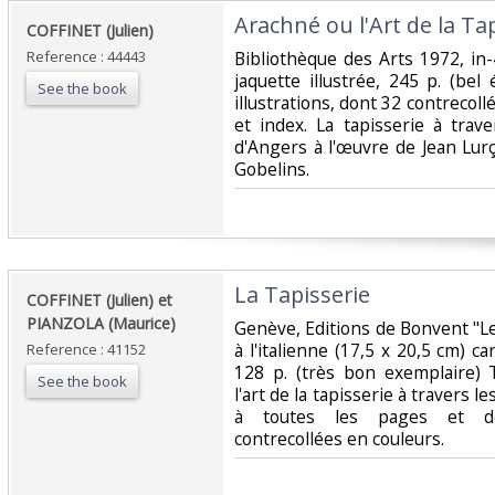
‎Arachné ou l'Art de la Tap
‎COFFINET (Julien)‎
Reference : 44443
‎Bibliothèque des Arts 1972, in-
jaquette illustrée, 245 p. (bel
See the book
illustrations, dont 32 contrecoll
et index. La tapisserie à trav
d'Angers à l'œuvre de Jean Lurç
Gobelins.‎
‎La Tapisserie‎
‎COFFINET (Julien) et
PIANZOLA (Maurice)‎
‎Genève, Editions de Bonvent "L
à l'italienne (17,5 x 20,5 cm) ca
Reference : 41152
128 p. (très bon exemplaire)
See the book
l'art de la tapisserie à travers l
à toutes les pages et de
contrecollées en couleurs.‎