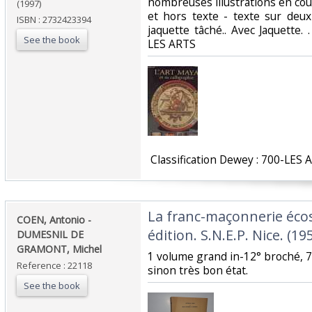
nombreuses illustrations en cou
(1997)
et hors texte - texte sur deu
ISBN : 2732423394
jaquette tâché.. Avec Jaquette. .
See the book
LES ARTS‎
‎ Classification Dewey : 700-LES 
‎La franc-maçonnerie éco
‎COEN, Antonio -
édition. S.N.E.P. Nice. (1952
DUMESNIL DE
GRAMONT, Michel‎
‎1 volume grand in-12° broché, 
Reference : 22118
sinon très bon état. ‎
See the book