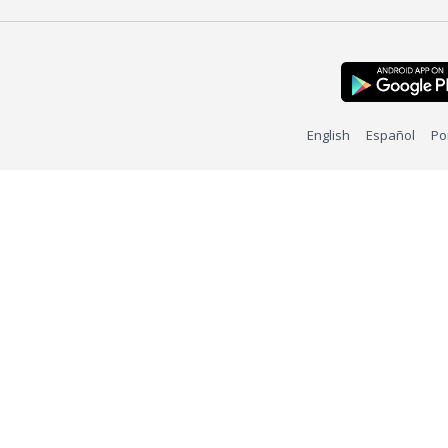
English
Español
Po