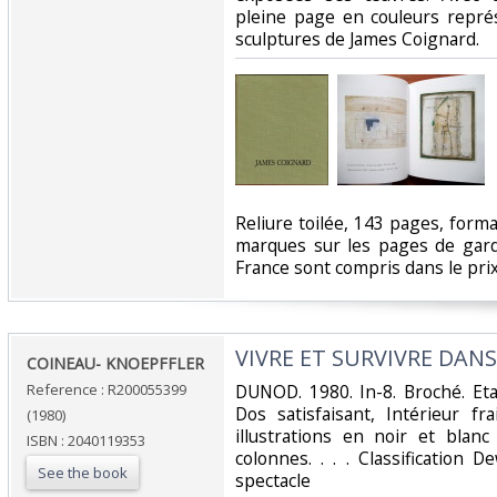
pleine page en couleurs repré
sculptures de James Coignard.‎
‎Reliure toilée, 143 pages, forma
marques sur les pages de garde
France sont compris dans le prix, 
‎VIVRE ET SURVIVRE DAN
‎COINEAU- KNOEPFFLER‎
Reference : R200055399
‎DUNOD. 1980. In-8. Broché. Et
Dos satisfaisant, Intérieur f
(1980)
illustrations en noir et blan
ISBN : 2040119353
colonnes. . . . Classification 
See the book
spectacle‎