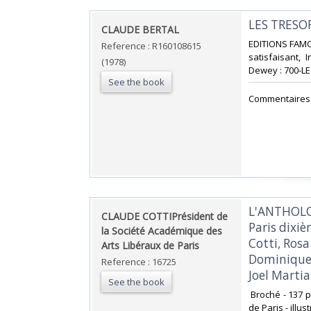
‎LES TRESO
‎CLAUDE BERTAL‎
‎EDITIONS FAMO
Reference : R160108615
satisfaisant, I
(1978)
Dewey : 700-LE
See the book
‎Commentaires a
‎L'ANTHOLO
‎CLAUDE COTTIPrésident de
Paris dixi
la Société Académique des
Cotti, Ros
Arts Libéraux de Paris ‎
Dominique M
Reference : 16725
Joel Martial
See the book
‎ Broché - 137
de Paris - illu