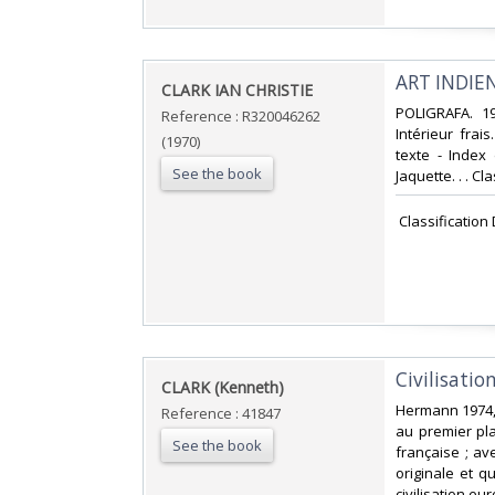
‎ART INDI
‎CLARK IAN CHRISTIE‎
‎POLIGRAFA. 19
Reference : R320046262
Intérieur fra
(1970)
texte - Index 
See the book
Jaquette. . . Cl
‎ Classification
‎Civilisation 
‎CLARK (Kenneth)‎
‎Hermann 1974, 
Reference : 41847
au premier pla
See the book
française ; av
originale et q
civilisation eu