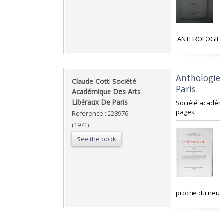
‎ ANTHROLOGIE
‎Anthologie
‎Claude Cotti Société
Paris‎
Académique Des Arts
Libéraux De Paris‎
‎Société acadé
pages.‎
Reference : 228976
(1971)
See the book
‎proche du neuf