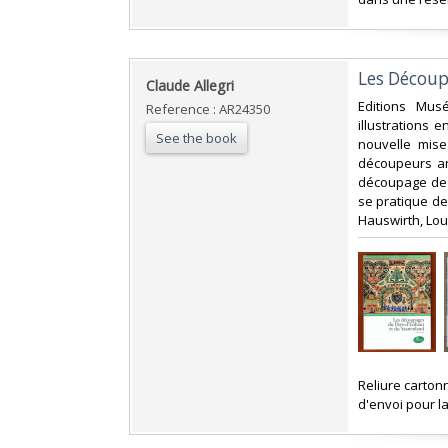
‎Les Décou
‎Claude Allegri‎
‎Editions Mu
Reference : AR24350
illustrations 
See the book
nouvelle mis
découpeurs an
découpage de 
se pratique de
Hauswirth, Lou
‎Reliure carton
d'envoi pour la