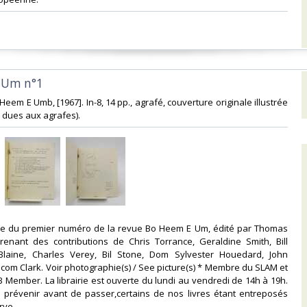
 Um n°1‎
Heem E Umb, [1967]. In-8, 14 pp., agrafé, couverture originale illustrée
 dues aux agrafes). ‎
inale du premier numéro de la revue Bo Heem E Um, édité par Thomas
renant des contributions de Chris Torrance, Geraldine Smith, Bill
 Blaine, Charles Verey, Bil Stone, Dom Sylvester Houedard, John
com Clark. Voir photographie(s) / See picture(s) * Membre du SLAM et
AB Member. La librairie est ouverte du lundi au vendredi de 14h à 19h.
 prévenir avant de passer,certains de nos livres étant entreposés
ve. ‎