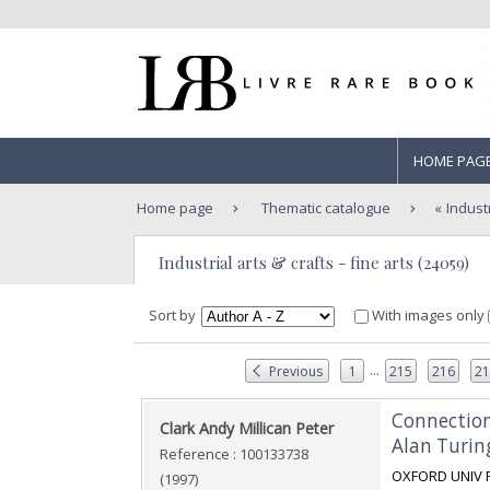
HOME PAG
Home page
Thematic catalogue
Industr
Industrial arts & crafts - fine arts (24059)
Sort by
With images only
...
Previous
1
215
216
2
‎Connectio
‎Clark Andy Millican Peter‎
Alan Turing
Reference : 100133738
‎OXFORD UNIV P
(1997)