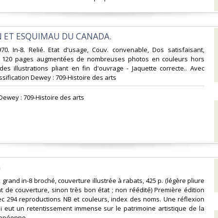
EN ET ESQUIMAU DU CANADA.‎
70. In-8. Relié. Etat d'usage, Couv. convenable, Dos satisfaisant,
is. 120 pages augmentées de nombreuses photos en couleurs hors
des illustrations pliant en fin d'ouvrage - Jaquette correcte.. Avec
assification Dewey : 709-Histoire des arts‎
 Dewey : 709-Histoire des arts‎
‎
grand in-8 broché, couverture illustrée à rabats, 425 p. (légère pliure
t de couverture, sinon très bon état ; non réédité) Première édition
ec 294 reproductions NB et couleurs, index des noms. Une réflexion
ui eut un retentissement immense sur le patrimoine artistique de la
ropéenne.‎