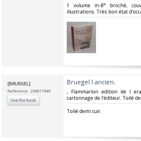
‎1 volume in-8° broché, couv
illustrations. Très bon état d'occa
‎Bruegel l ancien. ‎
‎[BRUEGEL]‎
Reference : 200611949
‎, Flammarion edition de l er
cartonnage de l'éditeur. Toilé dem
See the book
‎Toilé demi cuir.‎