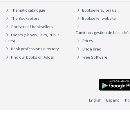
Thematic catalogue
Booksellers, join us
The Booksellers
Bookseller website
Portraits of booksellers
Caminha : gestion de biblioth
Events (Shows, Fairs, Public
sales)
Prices
Book professions directory
Bric à brac
Find our books on Addall
Free Software
English
Español
Po