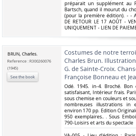
préparait un supplément au 
Bartsch, quand il mourut du ch
(pour la première édition). 
DE RETOUR LE 17 AOÛT - V
UNIQUEMENT - LIEN DE PAIEM
‎Costumes de notre terroi
‎BRUN, Charles.‎
Charles Brun. Illustration
Reference : R300260076
G. de Sainte-Croix. Chans
(1945)
Françoise Bonneau et Jea
See the book
‎Odé. 1945. in-4. Broché. Bon
satisfaisant, Intérieur frais. Par
sous chemise en couleurs et sou
nombreuses illustrations in 
environ 170 pp. Edition Origina
950 exemplaires.. . Sous Emboit
790-Loisirs et arts du spectacle‎
‎VA-005 - Lieu d'édition : Pari