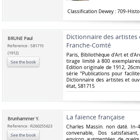
‎ Classification Dewey : 709-Histo
‎Dictionnaire des artistes 
‎BRUNE Paul‎
Franche-Comté‎
Reference : S81715
(1912)
‎Paris, Bibliothèque d'Art et d'A
tirage limité à 800 exemplaire
See the book
Edition originale de 1912, 26cm.
série "Publications pour facilit
Dictionnaire des artistes et ouv
état, S81715‎
‎La faïence française‎
‎Brunhammer Y.‎
Reference : R260255623
‎Charles Massin. non daté. In-4
convenable, Dos satisfaisant
See the book
environ augmentées de quelqu