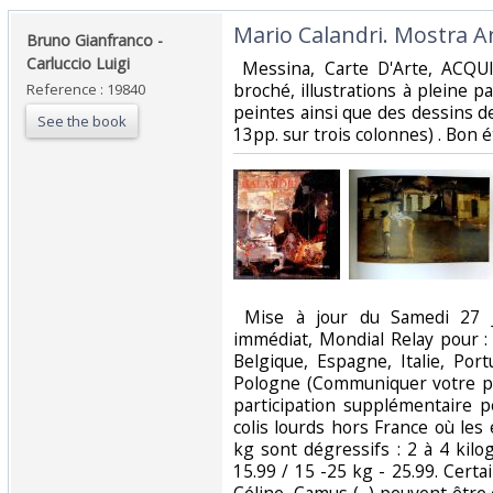
‎Mario Calandri. Mostra An
‎Bruno Gianfranco -
Carluccio Luigi‎
‎ Messina, Carte D'Arte, ACQU
broché, illustrations à pleine 
Reference : 19840
peintes ainsi que des dessins de 
See the book
13pp. sur trois colonnes) . Bon éta
‎ Mise à jour du Samedi 27 
immédiat, Mondial Relay pour :
Belgique, Espagne, Italie, Por
Pologne (Communiquer votre po
participation supplémentaire 
colis lourds hors France où les
kg sont dégressifs : 2 à 4 kil
15.99 / 15 -25 kg - 25.99. Certai