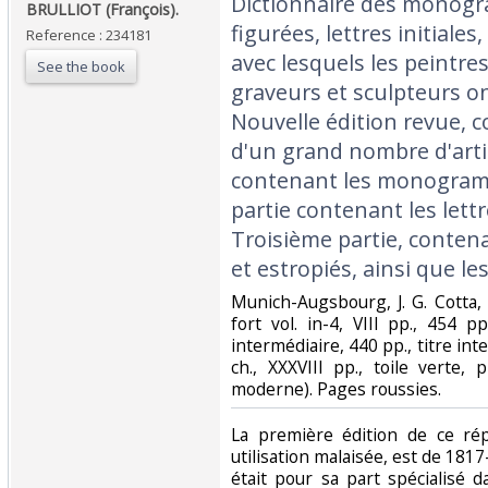
‎Dictionnaire des mono
‎BRULLIOT (François).‎
figurées, lettres initiale
Reference : 234181
avec lesquels les peintre
See the book
graveurs et sculpteurs o
Nouvelle édition revue, 
d'un grand nombre d'artic
contenant les monogramm
partie contenant les lettres
Troisième partie, conten
et estropiés, ainsi que le
‎Munich-Augsbourg, J. G. Cotta
fort vol. in-4, VIII pp., 454 pp.
intermédiaire, 440 pp., titre inte
ch., XXXVIII pp., toile verte, 
moderne). Pages roussies.‎
‎La première édition de ce rép
utilisation malaisée, est de 1817
était pour sa part spécialisé d