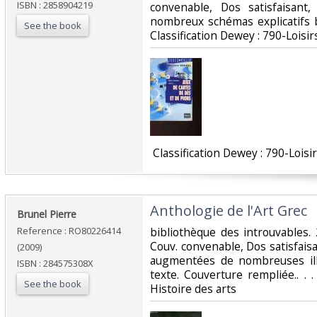
ISBN : 2858904219
convenable, Dos satisfaisant,
nombreux schémas explicatifs bi-
See the book
Classification Dewey : 790-Loisirs
‎ Classification Dewey : 790-Loisir
‎Anthologie de l'Art Grec‎
‎Brunel Pierre‎
Reference : RO80226414
‎bibliothèque des introuvables.
Couv. convenable, Dos satisfaisa
(2009)
augmentées de nombreuses ill
ISBN : 284575308X
texte. Couverture rempliée.. . .
See the book
Histoire des arts‎