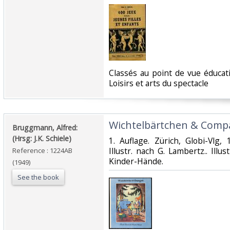
‎Classés au point de vue éducati
Loisirs et arts du spectacle‎
‎Wichtelbärtchen & Compa
‎Bruggmann, Alfred:
(Hrsg: J.K. Schiele)‎
‎1. Auflage. Zürich, Globi-Vlg,
Illustr. nach G. Lambertz.. Illu
Reference : 1224AB
Kinder-Hände.‎
(1949)
See the book