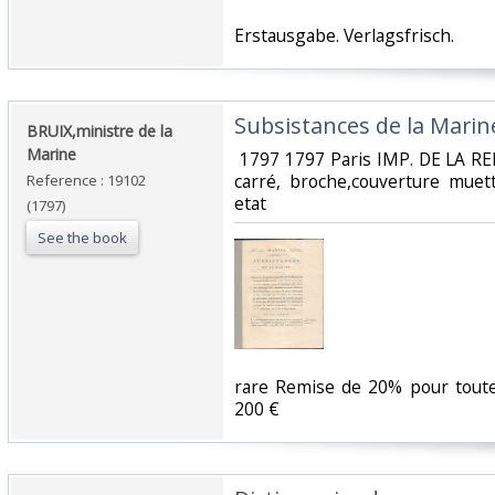
‎Erstausgabe. Verlagsfrisch.‎
‎Subsistances de la Marine
‎BRUIX,ministre de la
Marine‎
‎ 1797 1797 Paris IMP. DE LA R
carré, broche,couverture mue
Reference : 19102
etat‎
(1797)
See the book
‎rare Remise de 20% pour tou
200 €‎