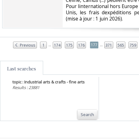
Céline, Camus (...) peuvent êtr
Pour linternational hors Europe 
Unis, les frais dexpéditions p
(mise à jour : 1 juin 2026). ‎
...
...
177
Previous
1
174
175
176
371
565
759
Last searches
topic : Industrial arts & crafts - fine arts
Results : 23881
Search