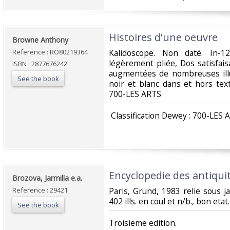
‎Histoires d'une oeuvre‎
‎Browne Anthony‎
Reference : RO80219364
‎Kalidoscope. Non daté. In-1
légèrement pliée, Dos satisfais
ISBN : 2877676242
augmentées de nombreuses illu
See the book
noir et blanc dans et hors texte.
700-LES ARTS‎
‎ Classification Dewey : 700-LES 
‎Encyclopedie des antiquit
‎Brozova, Jarmilla e.a.‎
Reference : 29421
‎Paris, Grund, 1983 relie sous j
402 ills. en coul et n/b., bon eta
See the book
‎Troisieme edition.‎