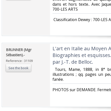
dans et hors texte.. Avec Jaquet
700-LES ARTS‎
‎ Classification Dewey : 700-LES 
‎L'art en Italie au Moyen 
‎BRUNNER (Mgr
Biographies et esquisses.
Sébastien).-‎
Reference : 31109
par J.-T. de Belloc.‎
See the book
‎ Tours, Mame, 1888, in 8° b
illustrations ; qq. pages un p
fanée. ‎
‎PHOTOS sur DEMANDE. Fermetur