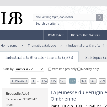
Search by criteria
HOME PAGE
BOOKS AND WORKS
Home page
Thematic catalogue
Industrial arts & crafts - fi
Industrial arts & crafts - fine arts (23881)
Sub topics (4
Sort by
With images only
Nearby only
...
...
177
Previous
1
174
175
176
371
565
759
‎La jeunesse du Pérugin et
‎Brousolle Abbé ‎
Ombrienne‎
Reference : 35501547
(1901)
‎Paris, Oudin, 1901 ; in-8 br