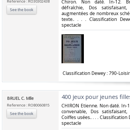
Reference : RO30302438
‎Chiron. Non daté. In-12. B
défraîchie, Dos satisfaisan
See the book
augmentées de nombreux schéma
texte.. . . . Classification D
spectacle‎
‎ Classification Dewey : 790-Loisir
‎400 jeux pour jeunes fille
‎BRUEL C. Mlle‎
Reference : RO80060815
‎CHIRON Etienne. Non daté. In-1
convenable, Dos satisfaisant,
See the book
Coiffes usées.. . . . Classificatio
spectacle‎