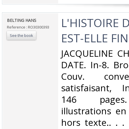
‎L'HISTOIRE 
‎BELTING HANS‎
Reference : RO30300393
EST-ELLE FINI
See the book
‎JACQUELINE 
DATE. In-8. Bro
Couv. conve
satisfaisant, I
146 pages
illustrations en
hors texte.. . . 