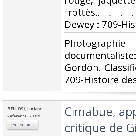
rouge; jaquett
frottés.. . . .
Dewey : 709-Hist
‎Photographi
documentali
Gordon. Classif
709-Histoire des 
‎Cimabue, ap
‎BELLOSI, Luciano‎
Reference : 20369
critique de 
See the book