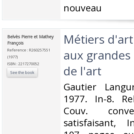
nouveau ‎
‎Métiers d'art
‎Belvès Pierre et Mathey
François‎
aux grandes
Reference : R260257551
(1977)
ISBN : 2217270052
de l'art‎
See the book
‎Gautier Langu
1977. In-8. Re
Couv. conve
satisfaisant, I