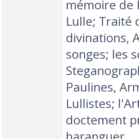
mémoire de
Lulle; Traité
divinations,
songes; les s
Steganograp
Paulines, Ar
Lullistes; l'Ar
doctement p
haranguer.‎