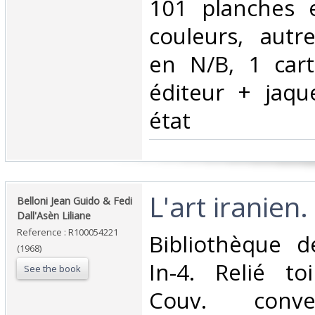
101 planches 
couleurs, autre
en N/B, 1 cart
éditeur + jaqu
état‎
‎L'art iranien.‎
‎Belloni Jean Guido & Fedi
Dall'Asèn Liliane‎
Reference : R100054221
‎Bibliothèque d
(1968)
In-4. Relié to
See the book
Couv. conve