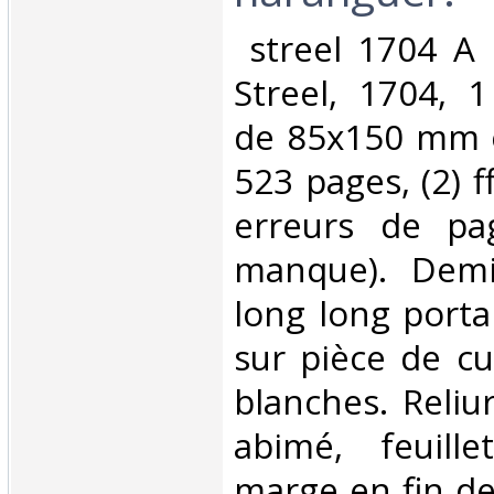
‎ streel 1704 A
Streel, 1704, 
de 85x150 mm en
523 pages, (2) 
erreurs de pag
manque). Demi
long long porta
sur pièce de cu
blanches. Reliur
abimé, feuill
marge en fin de