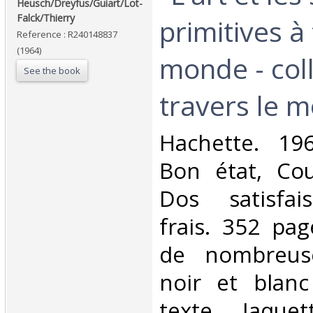
Heusch/Dreyfus/Guiart/Lot-
Falck/Thierry‎
primitives à 
Reference : R240148837
(1964)
monde - coll
See the book
travers le m
‎Hachette. 196
Bon état, Cou
Dos satisfais
frais. 352 pa
de nombreus
noir et blan
texte. Jaque