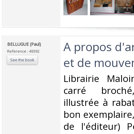
‎A propos d'a
‎BELLUGUE (Paul)‎
Reference : 49392
et de mouve
See the book
‎Librairie Malo
carré broché
illustrée à raba
bon exemplaire
de l'éditeur) 