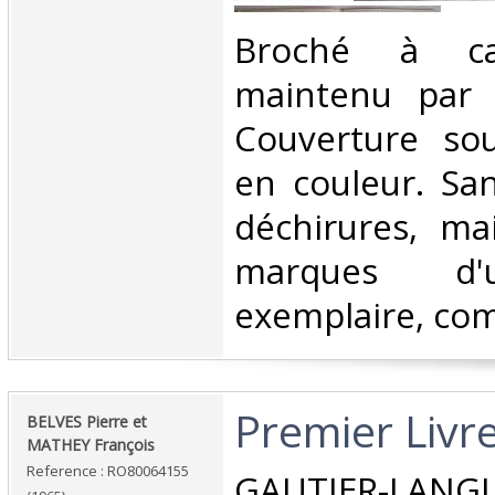
‎Broché à ca
maintenu par 
Couverture so
en couleur. Sa
déchirures, ma
marques d'
exemplaire, comp
‎Premier Livre
‎BELVES Pierre et
MATHEY François‎
Reference : RO80064155
‎GAUTIER-LANG