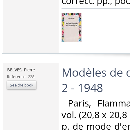
correct. pp., poc
‎Modèles de
‎BELVES, Pierre‎
Reference : 228
2 - 1948‎
See the book
‎ Paris, Flamm
vol. (20,8 x 20,8
p. de mode d'em