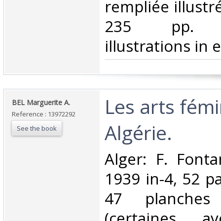
rempliée illustr
235 pp. N
illustrations in e
‎Les arts fém
‎BEL Marguerite A.‎
Reference : 13972292
Algérie. ‎
See the book
‎Alger: F. Font
1939 in-4, 52 pa
47 planches
(certaines av