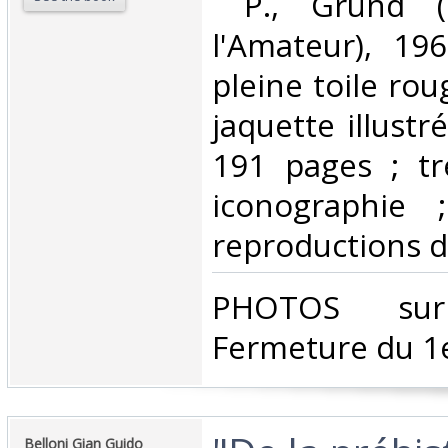
‎ P., Gründ (
l'Amateur), 196
pleine toile rou
jaquette illustr
191 pages ; tr
iconographie 
reproductions de
‎PHOTOS su
Fermeture du 1e
‎Belloni Gian Guido‎