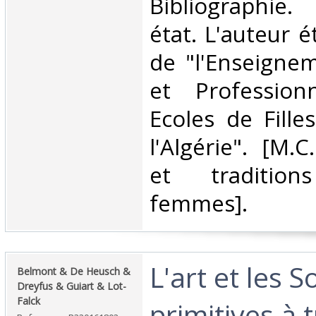
Bibliographie
état. L'auteur é
de "l'Enseignem
et Profession
Ecoles de Fille
l'Algérie". [M.C
et traditions
femmes].‎
‎L'art et les 
‎Belmont & De Heusch &
Dreyfus & Guiart & Lot-
Falck‎
primitives à 