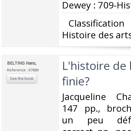
Dewey : 709-Hist
‎ Classificatio
Histoire des arts
‎L'histoire de 
‎BELTING Hans,‎
Reference : 67689
finie?‎
See the book
‎Jacqueline C
147 pp., broch
un peu défra