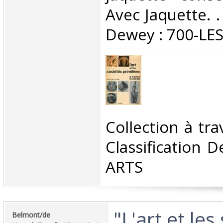
Avec Jaquette. . 
Dewey : 700-LES
‎Collection à tr
Classification 
ARTS‎
‎"L'art et les
‎Belmont/de