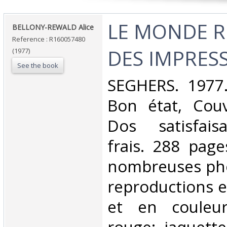
‎LE MONDE 
‎BELLONY-REWALD Alice‎
Reference : R160057480
DES IMPRESS
(1977)
See the book
‎SEGHERS. 1977.
Bon état, Couv
Dos satisfaisa
frais. 288 page
nombreuses pho
reproductions e
et en couleurs