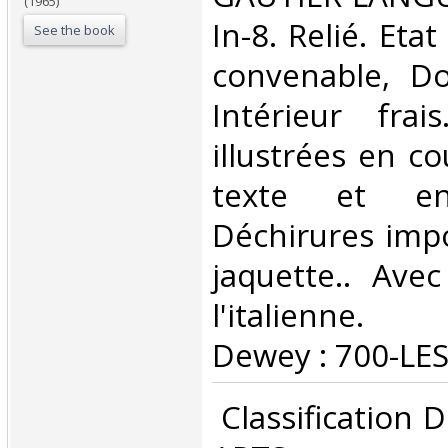
(1965)
In-8. Relié. Eta
See the book
convenable, Dos
Intérieur fra
illustrées en co
texte et en 
Déchirures impo
jaquette.. Avec
l'italienne. C
Dewey : 700-LES
‎ Classification