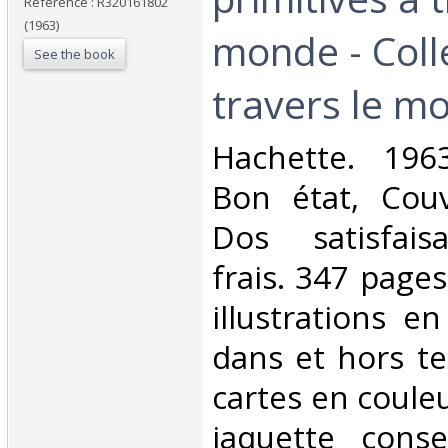
Reference : R320161802
(1963)
monde - Coll
See the book
travers le mo
‎Hachette. 1963
Bon état, Couv
Dos satisfaisa
frais. 347 page
illustrations e
dans et hors te
cartes en couleu
jaquette conser