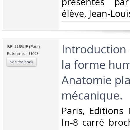
présentés pa
élève, Jean-Louis
‎Introduction
‎BELLUGUE (Paul)‎
Reference : 11698
la forme hum
See the book
Anatomie pla
mécanique.‎
‎Paris, Editions
In-8 carré broc