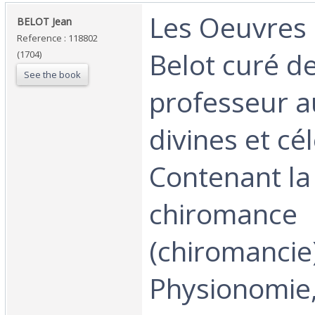
‎Les Oeuvres
‎BELOT Jean‎
Reference : 118802
Belot curé d
(1704)
See the book
professeur a
divines et cé
Contenant la
chiromance
(chiromancie)
Physionomie, 