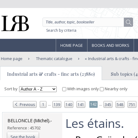
Search by criteria
HOME PAGE
BOOKS AND WORKS
Home page
Thematic catalogue
Industrial arts & crafts - fi
Industrial arts & crafts - fine arts (23880)
Sub topics (4
Sort by
With images only
Nearby only
...
...
142
Previous
1
139
140
141
345
548
751
‎Les étains.‎
‎BELLONCLE (Michel).-‎
Reference : 45702
See the book