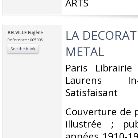
ARTS‎
‎LA DECORA
‎BELVILLE Eugène‎
Reference : 005005
METAL‎
See the book
‎Paris Librairi
Laurens I
Satisfaisant ‎
‎Couverture de p
illustrée ; pu
années 1910-19