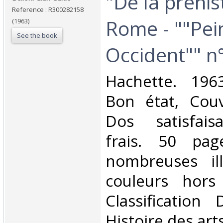
‎"De la préhis
Reference : R300282158
Rome - ""Pei
(1963)
See the book
Occident"" n°
‎Hachette. 1963
Bon état, Couv
Dos satisfaisa
frais. 50 pag
nombreuses ill
couleurs hors 
Classification
Histoire des arts