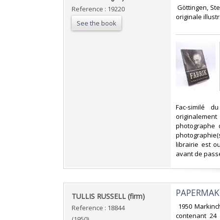
‎ Göttingen, St
Reference : 19220
originale illus
See the book
‎Fac-similé 
originalement
photographe d
photographie(s
librairie est
avant de passe
‎PAPERMAKI
‎TULLIS RUSSELL (firm)‎
‎ 1950 Markinc
Reference : 18844
contenant 24
(1950)