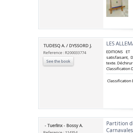
‎LES ALLE
‎TUDESQ A. / DYSSORD J.‎
‎EDITIONS ET
Reference : R200033774
satisfaisant,
See the book
texte. Déchirur
Classification 
‎ Classificatio
‎Partition d
‎ - Tuerlinx - Bossy A.‎
Carnavales
Reference : 114354