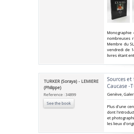
‎Monographie 
nombreuses re
Membre du SLAM
vendredi de 1
livres étant e
‎Sources et
‎TURKER (Soraya) - LEMIERE
Caucase -T
(Philippe)‎
‎Genève, Galerie
Reference : 34899
See the book
‎Plus d'une ce
dont l'introduc
et photographi
les lieux d'orig