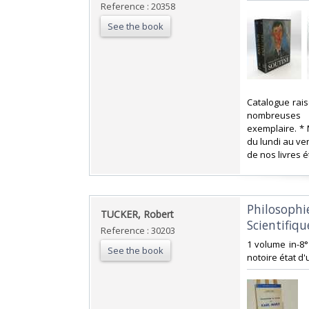
Reference : 20358
See the book
‎Catalogue rai
nombreuses re
exemplaire. * 
du lundi au ve
de nos livres 
‎Philosoph
‎TUCKER, Robert‎
Scientifique
Reference : 30203
‎1 volume in-8
See the book
notoire état d'u