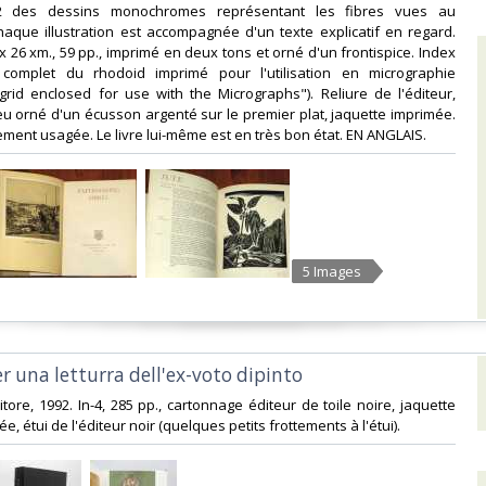
2 des dessins monochromes représentant les fibres vues au
aque illustration est accompagnée d'un texte explicatif en regard.
x 26 xm., 59 pp., imprimé en deux tons et orné d'un frontispice. Index
 complet du rhodoid imprimé pour l'utilisation en micrographie
grid enclosed for use with the Micrographs"). Reliure de l'éditeur,
u orné d'un écusson argenté sur le premier plat, jaquette imprimée.
ment usagée. Le livre lui-même est en très bon état. EN ANGLAIS. ‎
5 Images
Per una letturra dell'ex-voto dipinto‎
ditore, 1992. In-4, 285 pp., cartonnage éditeur de toile noire, jaquette
rée, étui de l'éditeur noir (quelques petits frottements à l'étui). ‎