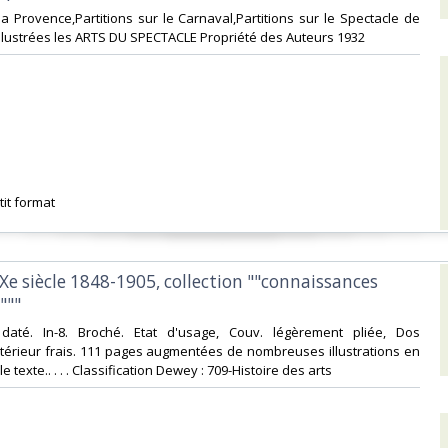
 la Provence,Partitions sur le Carnaval,Partitions sur le Spectacle de
 illustrées les ARTS DU SPECTACLE Propriété des Auteurs 1932‎
it format ‎
XIXe siècle 1848-1905, collection ""connaissances
""‎
daté. In-8. Broché. Etat d'usage, Couv. légèrement pliée, Dos
Intérieur frais. 111 pages augmentées de nombreuses illustrations en
 texte.. . . . Classification Dewey : 709-Histoire des arts‎