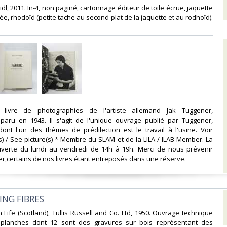
eidl, 2011. In-4, non paginé, cartonnage éditeur de toile écrue, jaquette
trée, rhodoïd (petite tache au second plat de la jaquette et au rodhoïd).
du livre de photographies de l'artiste allemand Jak Tuggener,
 paru en 1943. Il s'agit de l'unique ouvrage publié par Tuggener,
ont l'un des thèmes de prédilection est le travail à l'usine. Voir
) / See picture(s) * Membre du SLAM et de la LILA / ILAB Member. La
 ouverte du lundi au vendredi de 14h à 19h. Merci de nous prévenir
r,certains de nos livres étant entreposés dans une réserve. ‎
NG FIBRES‎
h Fife (Scotland), Tullis Russell and Co. Ltd, 1950. Ouvrage technique
 planches dont 12 sont des gravures sur bois représentant des