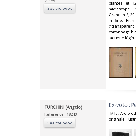
plantes et 1
See the book
microscope. Ch
Grand in-8, 20 
in fine. Bien
("transparent 
cartonnage ble
Jaquette légère
‎Ex-voto : 
‎TURCHINI (Angelo)‎
‎ Mila, Arolo e
Reference : 18243
originale illust
See the book