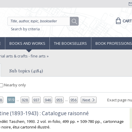
CART
Search by criteria
E
BOOKS AND WORKS
THE BOOKSELLERS
BOOK PROFESSIONS
ial arts & crafts - fine arts
Sub topics (4184)
Nearby only
...
...
919
Exact page n
18
928
937
946
955
956
Next
ine (1893-1943) : Catalogue raisonné‎
dikt Taschen, 1993. 2 vol. in-folio, 499 pp. + 509-780 pp., cartonnage
 noire, étui cartonné illustré. ‎