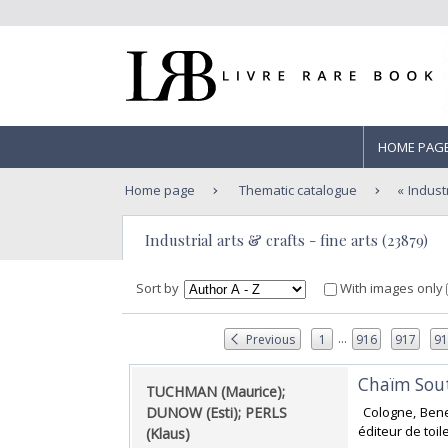
HOME PAG
Home page
Thematic catalogue
Industr
Industrial arts & crafts - fine arts (23879)
Sort by
With images only
...
Previous
1
916
917
9
‎Chaïm Sout
‎TUCHMAN (Maurice);
DUNOW (Esti); PERLS
‎ Cologne, Bene
éditeur de toile
(Klaus)‎