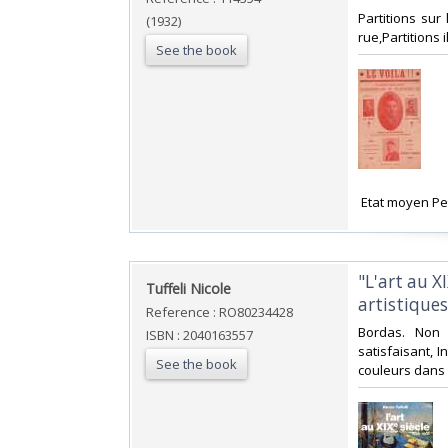
‎Partitions sur
(1932)
rue,Partitions
See the book
‎ Etat moyen Pet
‎"L'art au 
‎Tuffeli Nicole‎
artistiques"
Reference : RO80234428
‎Bordas. Non 
ISBN : 2040163557
satisfaisant, 
See the book
couleurs dans le