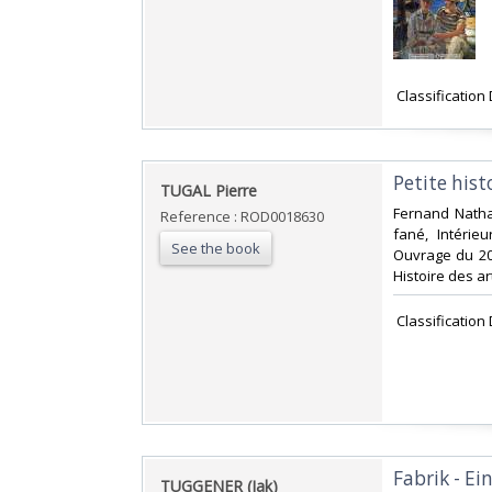
‎ Classification
‎Petite hist
‎TUGAL Pierre‎
‎Fernand Natha
Reference : ROD0018630
fané, Intéri
See the book
Ouvrage du 20° 
Histoire des art
‎ Classification
‎Fabrik - E
‎TUGGENER (Jak)‎