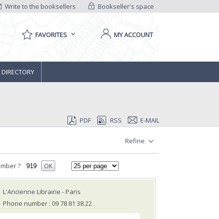
Write to the booksellers
Bookseller's space
FAVORITES
MY ACCOUNT
 DIRECTORY
PDF
RSS
E-MAIL
Refine
umber ?
OK
L'Ancienne Librairie
- Paris
Phone number : 09 78 81 38 22