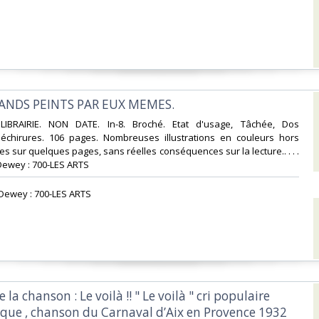
MANDS PEINTS PAR EUX MEMES.‎
 LIBRAIRIE. NON DATE. In-8. Broché. Etat d'usage, Tâchée, Dos
 Déchirures. 106 pages. Nombreuses illustrations en couleurs hors
es sur quelques pages, sans réelles conséquences sur la lecture.. . . .
Dewey : 700-LES ARTS‎
n Dewey : 700-LES ARTS‎
e la chanson : Le voilà !! " Le voilà " cri populaire
que , chanson du Carnaval d’Aix en Provence 1932 ‎