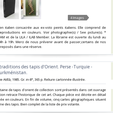
4 Images
en italien consacrée aux ex-voto peints italiens. Elle comprend de
productions en couleurs. Voir photographie(s) / See picture(s). *
 et de la LILA / ILAB Member. La librairie est ouverte du lundi au
4h à 19h. Merci de nous prévenir avant de passer,certains de nos
ntreposés dans une réserve. ‎
 traditions des tapis d'Orient. Perse -Turquie -
urkménistan.‎
 Atillà, 1985. Gr. in-8°, 365 p. Reliure cartonnée illustrée.‎
ntaine de tapis d'orient de collection sont présentés dans cet ouvrage
tion retrace l'historique de cet art. Chaque pièce est décrite en détail
ée en couleurs. En fin de volume, cinq cartes géographiques situent
ine des tapis. Bien complet de la liste de prix volante.‎